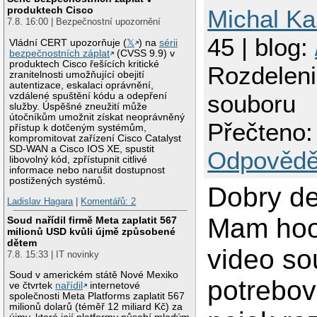
produktech Cisco
Michal Ka
7.8. 16:00 | Bezpečnostní upozornění
45 | blog:
Vládní CERT upozorňuje (
𝕏
) na
sérii
bezpečnostních záplat
(CVSS 9.9) v
produktech Cisco řešících kritické
Rozdeleni
zranitelnosti umožňující obejití
autentizace, eskalaci oprávnění,
souboru
vzdálené spuštění kódu a odepření
služby. Úspěšné zneužití může
útočníkům umožnit získat neoprávněný
Přečteno:
přístup k dotčeným systémům,
kompromitovat zařízení Cisco Catalyst
SD-WAN a Cisco IOS XE, spustit
Odpovědě
libovolný kód, zpřístupnit citlivé
informace nebo narušit dostupnost
postižených systémů.
Dobry de
Ladislav Hagara
|
Komentářů: 2
Mam hoo
Soud nařídil firmě Meta zaplatit 567
milionů USD kvůli újmě způsobené
dětem
video so
7.8. 15:33 | IT novinky
Soud v americkém státě Nové Mexiko
potrebov
ve čtvrtek
nařídil
internetové
společnosti Meta Platforms zaplatit 567
milionů dolarů (téměř 12 miliard Kč) za