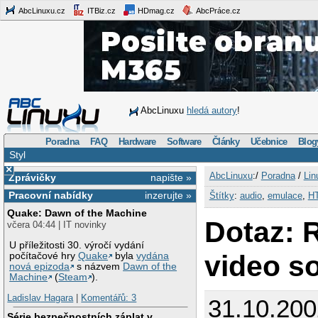
AbcLinuxu.cz
ITBiz.cz
HDmag.cz
AbcPráce.cz
AbcLinuxu
hledá autory
!
Poradna
FAQ
Hardware
Software
Články
Učebnice
Blog
Styl
×
AbcLinuxu
:/
Poradna
/
Lin
Zprávičky
napište »
Pracovní nabídky
inzerujte »
Štítky
:
audio
,
emulace
,
H
Quake: Dawn of the Machine
Dotaz: 
včera 04:44 | IT novinky
U příležitosti 30. výročí vydání
video s
počítačové hry
Quake
byla
vydána
nová epizoda
s názvem
Dawn of the
Machine
(
Steam
).
Ladislav Hagara
|
Komentářů: 3
31.10.200
Série bezpečnostních záplat v