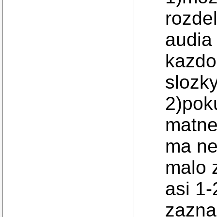
rozdel
audia 
kazdo
slozky
2)poku
matne
ma ne
malo 
asi 1-
zazna