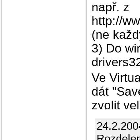
např. z
http://w
(ne každ
3) Do wi
drivers32
Ve Virtu
dát "Sav
zvolit ve
24.2.200
Rozdelen