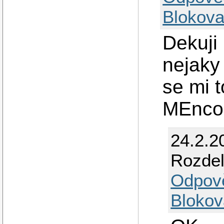
Blokova
Dekuji 
nejaky
se mi t
MEnco
24.2.2
Rozdel
Odpov
Blokov