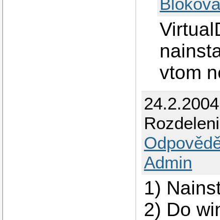
Blokova
Virtua
nainsta
vtom n
24.2.200
Rozdeleni
Odpovědě
Admin
1) Nains
2) Do wi