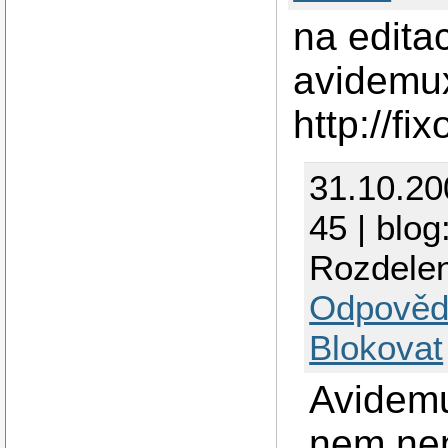
na edita
avidemu
http://fi
31.10.2
45 | blog
Rozdelen
Odpověd
Blokovat
Avidemu
nem nen