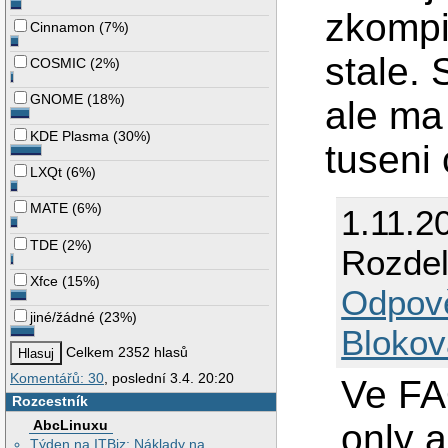
zkompi
Cinnamon
(
7%
)
stale.
COSMIC
(
2%
)
GNOME
(
18%
)
ale ma
KDE Plasma
(
30%
)
tuseni 
LXQt
(
6%
)
MATE
(
6%
)
1.11.2
TDE
(
2%
)
Rozdel
Xfce
(
15%
)
Odpov
jiné/žádné
(
23%
)
Blokov
Celkem 2352 hlasů
Komentářů: 30
, poslední 3.4. 20:20
Ve FAQ
Rozcestník
only a
AbcLinuxu
Týden na ITBiz: Náklady na