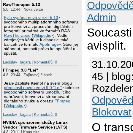
Odpovědě
RawTherapee 5.13
5.8. 12:44 | Nová verze
Admin
Byla vydána nová verze 5.13
svobodného multiplatformního softwaru
pro konverzi a zpracování digitálních
Soucasti 
fotografií primárně ve formátů RAW
RawTherapee
(
Wikipedie
). Vedle
zdrojových kódů je k dispozici také
avisplit.
balíček ve formátu
AppImage
. Stačí jej
stáhnout, nastavit právo ke spuštění a
spustit.
31.10.2
Ladislav Hagara
|
Komentářů: 0
FFmpeg 9.0 "Lei"
45 | blog
4.8. 20:44 | Zajímavý článek
Jean-Baptiste Kempf na svém blogu
Rozdelen
představil novou verzi 9.0 "Lei"
kolekce
svobodného softwaru umožňujícího
Odpověd
nahrávání, konverzi a streamovaní
digitálního zvuku a obrazu
FFmpeg
(
Wikipedie
).
Blokovat
Ladislav Hagara
|
Komentářů: 0
NVIDIA sponzorem služby Linux
O trans
Vendor Firmware Service (LVFS)
4.8. 20:11 | Komunita