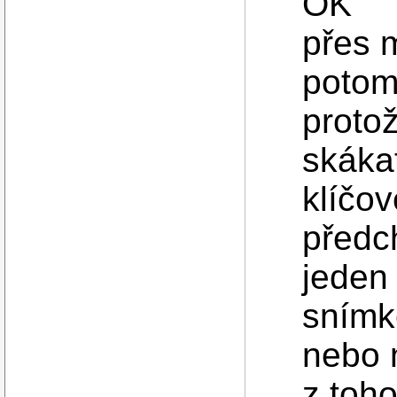
OK
přes 
potom
proto
skáka
klíčo
předc
jeden
snímk
nebo 
z toho