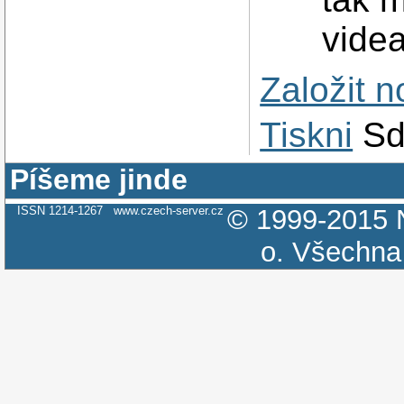
vide
Založit 
Tiskni
Sd
Píšeme jinde
ISSN 1214-1267
www.czech-server.cz
© 1999-2015
o.
Všechna 