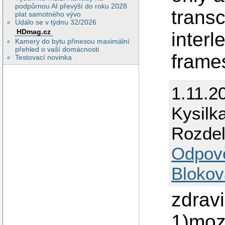
podpůrnou AI převýší do roku 2028
transc
plat samotného vývo
Událo se v týdnu 32/2026
HDmag.cz
interl
Kamery do bytu přinesou maximální
přehled o vaší domácnosti
frame
Testovací novinka
1.11.2
Kysilk
Rozdel
Odpov
Blokov
zdrav
1)moz