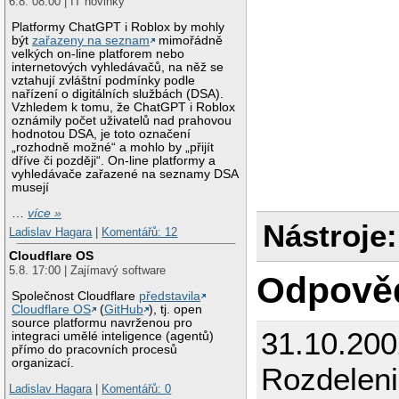
6.8. 08:00 | IT novinky
Platformy ChatGPT i Roblox by mohly
být
zařazeny na seznam
mimořádně
velkých on-line platforem nebo
internetových vyhledávačů, na něž se
vztahují zvláštní podmínky podle
nařízení o digitálních službách (DSA).
Vzhledem k tomu, že ChatGPT i Roblox
oznámily počet uživatelů nad prahovou
hodnotou DSA, je toto označení
„rozhodně možné“ a mohlo by „přijít
dříve či později“. On-line platformy a
vyhledávače zařazené na seznamy DSA
musejí
…
více »
Nástroje:
Ladislav Hagara
|
Komentářů: 12
Cloudflare OS
5.8. 17:00 | Zajímavý software
Odpově
Společnost Cloudflare
představila
Cloudflare OS
(
GitHub
), tj. open
source platformu navrženou pro
31.10.200
integraci umělé inteligence (agentů)
přímo do pracovních procesů
organizací.
Rozdeleni
Ladislav Hagara
|
Komentářů: 0