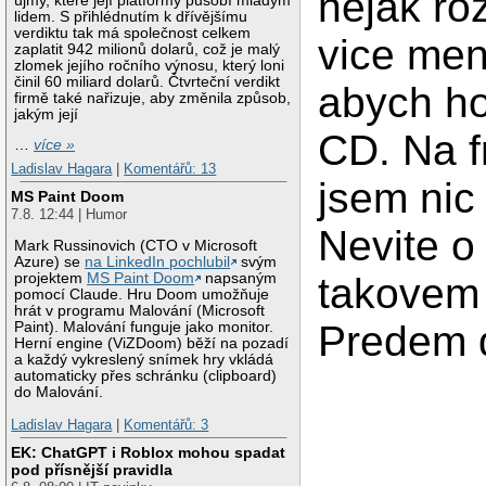
nejak roz
újmy, které její platformy působí mladým
lidem. S přihlédnutím k dřívějšímu
verdiktu tak má společnost celkem
vice men
zaplatit 942 milionů dolarů, což je malý
zlomek jejího ročního výnosu, který loni
činil 60 miliard dolarů. Čtvrteční verdikt
abych ho
firmě také nařizuje, aby změnila způsob,
jakým její
CD. Na 
…
více »
Ladislav Hagara
|
Komentářů: 13
jsem nic
MS Paint Doom
7.8. 12:44 | Humor
Nevite o
Mark Russinovich (CTO v Microsoft
Azure) se
na LinkedIn pochlubil
svým
projektem
MS Paint Doom
napsaným
takovem
pomocí Claude. Hru Doom umožňuje
hrát v programu Malování (Microsoft
Predem d
Paint). Malování funguje jako monitor.
Herní engine (ViZDoom) běží na pozadí
a každý vykreslený snímek hry vkládá
automaticky přes schránku (clipboard)
do Malování.
Ladislav Hagara
|
Komentářů: 3
EK: ChatGPT i Roblox mohou spadat
pod přísnější pravidla