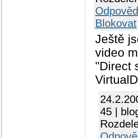
Odpověd
Blokovat
Ještě j
video m
"Direct 
Virtual
24.2.20
45 | blo
Rozdele
Odpově