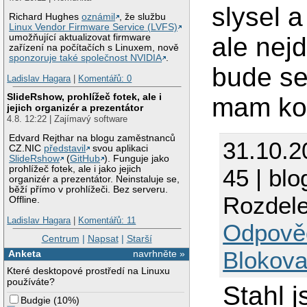
slysel a
Richard Hughes
oznámil
, že službu
Linux Vendor Firmware Service (LVFS)
ale nej
umožňující aktualizovat firmware
zařízení na počítačích s Linuxem, nově
sponzoruje také společnost NVIDIA
.
bude se
Ladislav Hagara
|
Komentářů: 0
SlideRshow, prohlížeč fotek, ale i
mam kon
jejich organizér a prezentátor
4.8. 12:22 | Zajímavý software
Edvard Rejthar na blogu zaměstnanců
31.10.2
CZ.NIC
představil
svou aplikaci
SlideRshow
(
GitHub
). Funguje jako
prohlížeč fotek, ale i jako jejich
45 | blo
organizér a prezentátor. Neinstaluje se,
běží přímo v prohlížeči. Bez serveru.
Rozdele
Offline.
Ladislav Hagara
|
Komentářů: 11
Odpově
Centrum
|
Napsat
|
Starší
Blokova
Anketa
navrhněte »
Které desktopové prostředí na Linuxu
používáte?
Stahl 
Budgie
(
10%
)