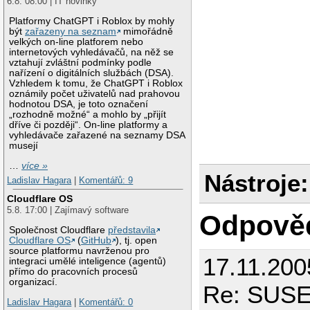
6.8. 08:00 | IT novinky
Platformy ChatGPT i Roblox by mohly
být
zařazeny na seznam
mimořádně
velkých on-line platforem nebo
internetových vyhledávačů, na něž se
vztahují zvláštní podmínky podle
nařízení o digitálních službách (DSA).
Vzhledem k tomu, že ChatGPT i Roblox
oznámily počet uživatelů nad prahovou
hodnotou DSA, je toto označení
„rozhodně možné“ a mohlo by „přijít
dříve či později“. On-line platformy a
vyhledávače zařazené na seznamy DSA
musejí
…
více »
Nástroje:
Ladislav Hagara
|
Komentářů: 9
Cloudflare OS
5.8. 17:00 | Zajímavý software
Odpově
Společnost Cloudflare
představila
Cloudflare OS
(
GitHub
), tj. open
source platformu navrženou pro
17.11.200
integraci umělé inteligence (agentů)
přímo do pracovních procesů
organizací.
Re: SUSE
Ladislav Hagara
|
Komentářů: 0