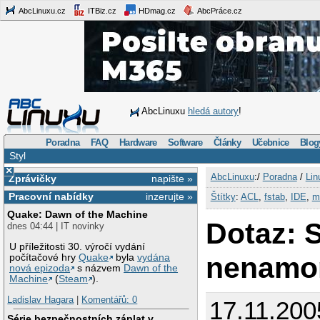
AbcLinuxu.cz
ITBiz.cz
HDmag.cz
AbcPráce.cz
AbcLinuxu
hledá autory
!
Poradna
FAQ
Hardware
Software
Články
Učebnice
Blog
Styl
×
AbcLinuxu
:/
Poradna
/
Lin
Zprávičky
napište »
Pracovní nabídky
inzerujte »
Štítky
:
ACL
,
fstab
,
IDE
,
m
Quake: Dawn of the Machine
Dotaz: 
dnes 04:44 | IT novinky
U příležitosti 30. výročí vydání
nenamon
počítačové hry
Quake
byla
vydána
nová epizoda
s názvem
Dawn of the
Machine
(
Steam
).
Ladislav Hagara
|
Komentářů: 0
17.11.200
Série bezpečnostních záplat v