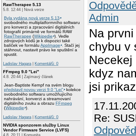
Odpovědě
RawTherapee 5.13
5.8. 12:44 | Nová verze
Admin
Byla vydána nová verze 5.13
svobodného multiplatformního softwaru
pro konverzi a zpracování digitálních
Na prvni
fotografií primárně ve formátů RAW
RawTherapee
(
Wikipedie
). Vedle
zdrojových kódů je k dispozici také
chybu v 
balíček ve formátu
AppImage
. Stačí jej
stáhnout, nastavit právo ke spuštění a
spustit.
Necekej 
Ladislav Hagara
|
Komentářů: 0
kdyz nam
FFmpeg 9.0 "Lei"
4.8. 20:44 | Zajímavý článek
jsi prika
Jean-Baptiste Kempf na svém blogu
představil novou verzi 9.0 "Lei"
kolekce
svobodného softwaru umožňujícího
nahrávání, konverzi a streamovaní
17.11.20
digitálního zvuku a obrazu
FFmpeg
(
Wikipedie
).
Re: SUS
Ladislav Hagara
|
Komentářů: 0
NVIDIA sponzorem služby Linux
Odpověd
Vendor Firmware Service (LVFS)
4.8. 20:11 | Komunita