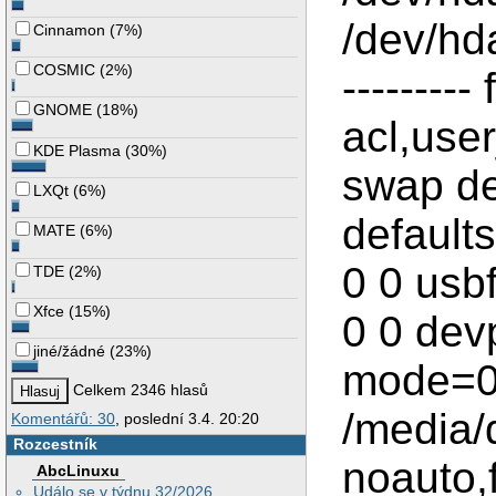
/dev/hda
Cinnamon
(
7%
)
COSMIC
(
2%
)
---------
GNOME
(
18%
)
acl,use
KDE Plasma
(
30%
)
swap de
LXQt
(
6%
)
defaults
MATE
(
6%
)
0 0 usb
TDE
(
2%
)
Xfce
(
15%
)
0 0 dev
jiné/žádné
(
23%
)
mode=06
Celkem 2346 hlasů
/media/
Komentářů: 30
, poslední 3.4. 20:20
Rozcestník
noauto,
AbcLinuxu
Událo se v týdnu 32/2026