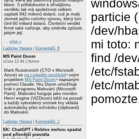
windows
újmy, které její platformy působí mladým
lidem. S přihlédnutím k dřívějšímu
verdiktu tak má společnost celkem
particie 
zaplatit 942 milionů dolarů, což je malý
zlomek jejího ročního výnosu, který loni
činil 60 miliard dolarů. Čtvrteční verdikt
/dev/hba
firmě také nařizuje, aby změnila způsob,
jakým její
mi toto: 
…
více »
Ladislav Hagara
|
Komentářů: 8
find /dev
MS Paint Doom
včera 12:44 | Humor
/etc/fsta
Mark Russinovich (CTO v Microsoft
Azure) se
na LinkedIn pochlubil
svým
projektem
MS Paint Doom
napsaným
/etc/mta
pomocí Claude. Hru Doom umožňuje
hrát v programu Malování (Microsoft
Paint). Malování funguje jako monitor.
pomozte.
Herní engine (ViZDoom) běží na pozadí
a každý vykreslený snímek hry vkládá
automaticky přes schránku (clipboard)
do Malování.
Ladislav Hagara
|
Komentářů: 2
EK: ChatGPT i Roblox mohou spadat
pod přísnější pravidla