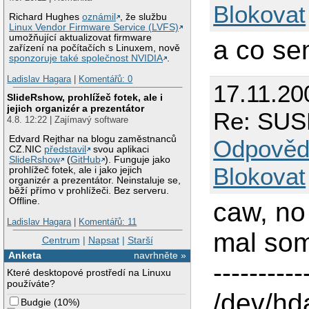
Blokovat
Richard Hughes
oznámil
, že službu
Linux Vendor Firmware Service (LVFS)
umožňující aktualizovat firmware
a co se
zařízení na počítačích s Linuxem, nově
sponzoruje také společnost NVIDIA
.
Ladislav Hagara
|
Komentářů: 0
17.11.20
SlideRshow, prohlížeč fotek, ale i
jejich organizér a prezentátor
Re: SUS
4.8. 12:22 | Zajímavý software
Edvard Rejthar na blogu zaměstnanců
Odpověd
CZ.NIC
představil
svou aplikaci
SlideRshow
(
GitHub
). Funguje jako
Blokovat
prohlížeč fotek, ale i jako jejich
organizér a prezentátor. Neinstaluje se,
běží přímo v prohlížeči. Bez serveru.
Offline.
caw, no
Ladislav Hagara
|
Komentářů: 11
mal som
Centrum
|
Napsat
|
Starší
Anketa
navrhněte »
--------
Které desktopové prostředí na Linuxu
používáte?
/dev/hd
Budgie
(
10%
)