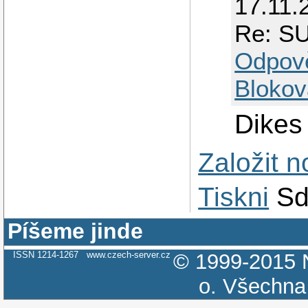
17.11.
Re: S
Odpov
Blokov
Dikes 
Založit 
Tiskni
Sd
Píšeme jinde
ISSN 1214-1267
www.czech-server.cz
© 1999-2015
o.
Všechna 