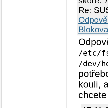
skóre: 7
Re: SU
Odpově
Blokova
Odpově
/etc/f
/dev/h
potřeb
kouli, 
chcete