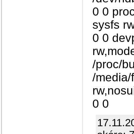
0 0 proc
sysfs r
0 0 dev
rw,mode
/proc/b
/media/
rw,nosu
0 0
17.11.2