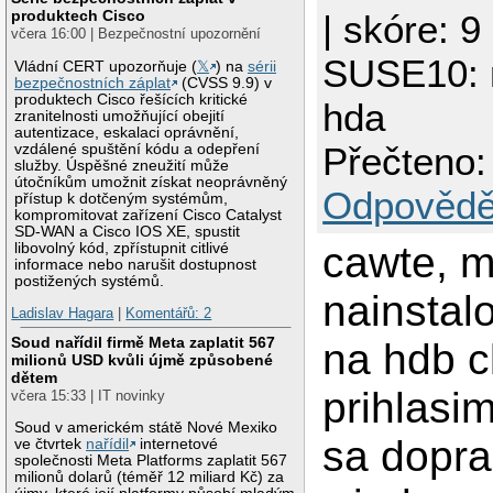
produktech Cisco
| skóre: 9
včera 16:00 | Bezpečnostní upozornění
SUSE10: 
Vládní CERT upozorňuje (
𝕏
) na
sérii
bezpečnostních záplat
(CVSS 9.9) v
produktech Cisco řešících kritické
hda
zranitelnosti umožňující obejití
autentizace, eskalaci oprávnění,
Přečteno:
vzdálené spuštění kódu a odepření
služby. Úspěšné zneužití může
útočníkům umožnit získat neoprávněný
Odpovědě
přístup k dotčeným systémům,
kompromitovat zařízení Cisco Catalyst
SD-WAN a Cisco IOS XE, spustit
cawte, 
libovolný kód, zpřístupnit citlivé
informace nebo narušit dostupnost
postižených systémů.
nainstal
Ladislav Hagara
|
Komentářů: 2
Soud nařídil firmě Meta zaplatit 567
na hdb c
milionů USD kvůli újmě způsobené
dětem
prihlasi
včera 15:33 | IT novinky
Soud v americkém státě Nové Mexiko
sa dopra
ve čtvrtek
nařídil
internetové
společnosti Meta Platforms zaplatit 567
milionů dolarů (téměř 12 miliard Kč) za