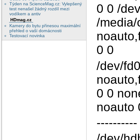
Týden na ScienceMag.cz: Vylepšený
0 0 /de
test nenašel žádný rozdíl mezi
vodíkem a antiv
/media/
HDmag.cz
Kamery do bytu přinesou maximální
přehled o vaší domácnosti
noauto,
Testovací novinka
0 0
/dev/fd
noauto,
0 0 non
noauto 
---------
/dev/hdb