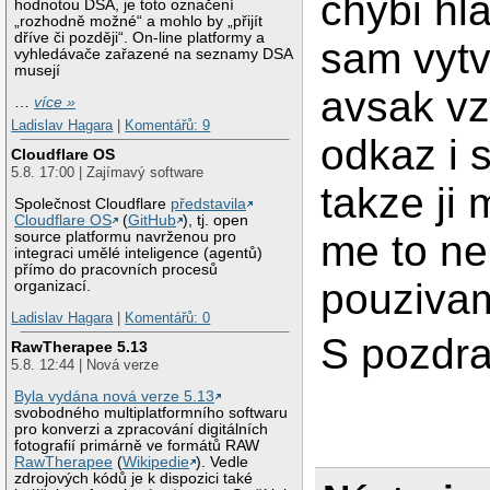
chybi hla
hodnotou DSA, je toto označení
„rozhodně možné“ a mohlo by „přijít
dříve či později“. On-line platformy a
sam vytv
vyhledávače zařazené na seznamy DSA
musejí
avsak vz
…
více »
Ladislav Hagara
|
Komentářů: 9
odkaz i s
Cloudflare OS
5.8. 17:00 | Zajímavý software
takze ji
Společnost Cloudflare
představila
Cloudflare OS
(
GitHub
), tj. open
me to ne
source platformu navrženou pro
integraci umělé inteligence (agentů)
přímo do pracovních procesů
pouzivam
organizací.
Ladislav Hagara
|
Komentářů: 0
S pozdr
RawTherapee 5.13
5.8. 12:44 | Nová verze
Byla vydána nová verze 5.13
svobodného multiplatformního softwaru
pro konverzi a zpracování digitálních
fotografií primárně ve formátů RAW
RawTherapee
(
Wikipedie
). Vedle
zdrojových kódů je k dispozici také