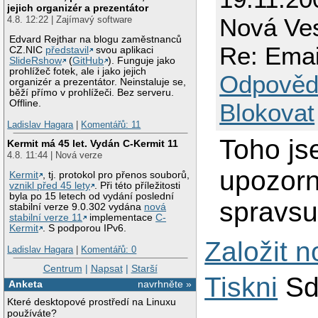
jejich organizér a prezentátor
Nová Ve
4.8. 12:22 | Zajímavý software
Edvard Rejthar na blogu zaměstnanců
Re: Emai
CZ.NIC
představil
svou aplikaci
SlideRshow
(
GitHub
). Funguje jako
prohlížeč fotek, ale i jako jejich
Odpověd
organizér a prezentátor. Neinstaluje se,
běží přímo v prohlížeči. Bez serveru.
Offline.
Blokovat
Ladislav Hagara
|
Komentářů: 11
Toho js
Kermit má 45 let. Vydán C-Kermit 11
4.8. 11:44 | Nová verze
upozorn
Kermit
, tj. protokol pro přenos souborů,
vznikl před 45 lety
. Při této příležitosti
byla po 15 letech od vydání poslední
spravs
stabilní verze 9.0.302 vydána
nová
stabilní verze 11
implementace
C-
Kermit
. S podporou IPv6.
Založit 
Ladislav Hagara
|
Komentářů: 0
Centrum
|
Napsat
|
Starší
Tiskni
Sd
Anketa
navrhněte »
Které desktopové prostředí na Linuxu
používáte?