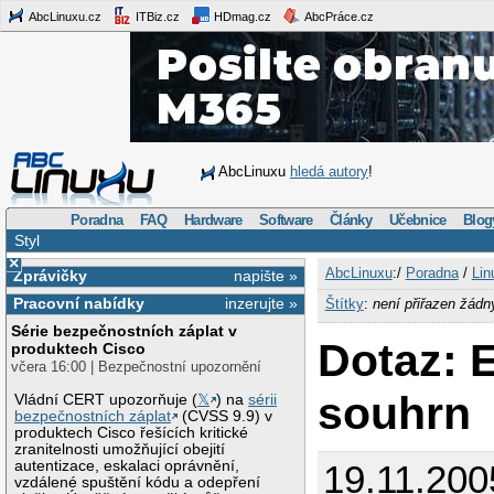
AbcLinuxu.cz
ITBiz.cz
HDmag.cz
AbcPráce.cz
AbcLinuxu
hledá autory
!
Poradna
FAQ
Hardware
Software
Články
Učebnice
Blog
Styl
×
AbcLinuxu
:/
Poradna
/
Lin
Zprávičky
napište »
Pracovní nabídky
inzerujte »
Štítky
:
není přiřazen žádn
Série bezpečnostních záplat v
Dotaz: 
produktech Cisco
včera 16:00 | Bezpečnostní upozornění
souhrn
Vládní CERT upozorňuje (
𝕏
) na
sérii
bezpečnostních záplat
(CVSS 9.9) v
produktech Cisco řešících kritické
zranitelnosti umožňující obejití
autentizace, eskalaci oprávnění,
19.11.200
vzdálené spuštění kódu a odepření