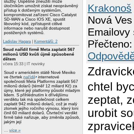
služby. Úspěšné zneužití může
Krakonoš
útočníkům umožnit získat neoprávněný
přístup k dotčeným systémům,
kompromitovat zařízení Cisco Catalyst
Nová Ves
SD-WAN a Cisco IOS XE, spustit
libovolný kód, zpřístupnit citlivé
informace nebo narušit dostupnost
Emailovy 
postižených systémů.
Přečteno:
Ladislav Hagara
|
Komentářů: 2
Soud nařídil firmě Meta zaplatit 567
Odpovědě
milionů USD kvůli újmě způsobené
dětem
včera 15:33 | IT novinky
Zdravick
Soud v americkém státě Nové Mexiko
ve čtvrtek
nařídil
internetové
společnosti Meta Platforms zaplatit 567
chtel by
milionů dolarů (téměř 12 miliard Kč) za
újmy, které její platformy působí mladým
lidem. S přihlédnutím k dřívějšímu
zeptat, 
verdiktu tak má společnost celkem
zaplatit 942 milionů dolarů, což je malý
zlomek jejího ročního výnosu, který loni
urobit s
činil 60 miliard dolarů. Čtvrteční verdikt
firmě také nařizuje, aby změnila způsob,
jakým její
zpravice
…
více »