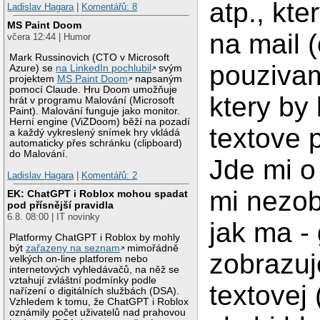
atp., kte
Ladislav Hagara
|
Komentářů: 8
MS Paint Doom
na mail 
včera 12:44 | Humor
Mark Russinovich (CTO v Microsoft
pouzivam
Azure) se
na LinkedIn pochlubil
svým
projektem
MS Paint Doom
napsaným
pomocí Claude. Hru Doom umožňuje
ktery by 
hrát v programu Malování (Microsoft
Paint). Malování funguje jako monitor.
Herní engine (ViZDoom) běží na pozadí
textove 
a každý vykreslený snímek hry vkládá
automaticky přes schránku (clipboard)
do Malování.
Jde mi o
Ladislav Hagara
|
Komentářů: 2
mi nezob
EK: ChatGPT i Roblox mohou spadat
pod přísnější pravidla
6.8. 08:00 | IT novinky
jak ma -
Platformy ChatGPT i Roblox by mohly
být
zařazeny na seznam
mimořádně
zobrazuj
velkých on-line platforem nebo
internetových vyhledávačů, na něž se
vztahují zvláštní podmínky podle
textovej
nařízení o digitálních službách (DSA).
Vzhledem k tomu, že ChatGPT i Roblox
oznámily počet uživatelů nad prahovou