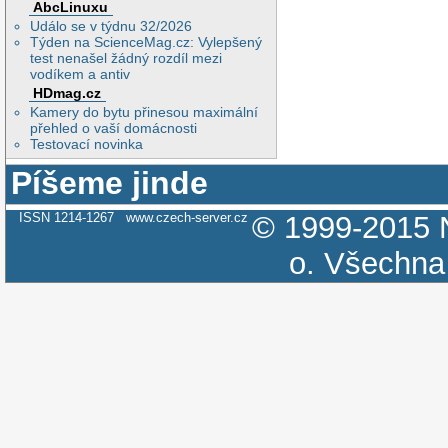
AbcLinuxu
Událo se v týdnu 32/2026
Týden na ScienceMag.cz: Vylepšený
test nenašel žádný rozdíl mezi
vodíkem a antiv
HDmag.cz
Kamery do bytu přinesou maximální
přehled o vaší domácnosti
Testovací novinka
Píšeme jinde
ISSN 1214-1267
www.czech-server.cz
© 1999-2015
o.
Všechna 