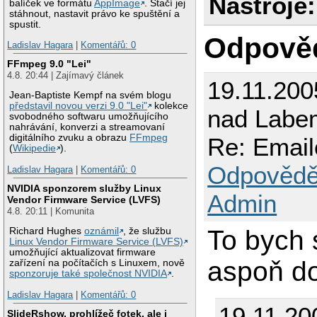
Nástroje:
balíček ve formátu
AppImage
. Stačí jej
stáhnout, nastavit právo ke spuštění a
spustit.
Odpově
Ladislav Hagara
|
Komentářů: 0
FFmpeg 9.0 "Lei"
4.8. 20:44 | Zajímavý článek
19.11.200
Jean-Baptiste Kempf na svém blogu
představil novou verzi 9.0 "Lei"
kolekce
nad Labe
svobodného softwaru umožňujícího
nahrávání, konverzi a streamovaní
digitálního zvuku a obrazu
FFmpeg
Re: Email
(
Wikipedie
).
Odpovědě
Ladislav Hagara
|
Komentářů: 0
NVIDIA sponzorem služby Linux
Admin
Vendor Firmware Service (LVFS)
4.8. 20:11 | Komunita
To bych 
Richard Hughes
oznámil
, že službu
Linux Vendor Firmware Service (LVFS)
umožňující aktualizovat firmware
aspoň d
zařízení na počítačích s Linuxem, nově
sponzoruje také společnost NVIDIA
.
Ladislav Hagara
|
Komentářů: 0
19.11.20
SlideRshow, prohlížeč fotek, ale i