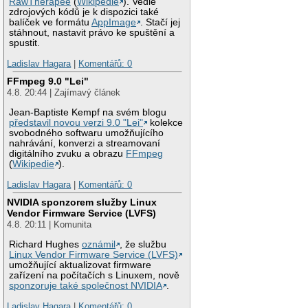
RawTherapee
(
Wikipedie
). Vedle
zdrojových kódů je k dispozici také
balíček ve formátu
AppImage
. Stačí jej
stáhnout, nastavit právo ke spuštění a
spustit.
Ladislav Hagara
|
Komentářů: 0
FFmpeg 9.0 "Lei"
4.8. 20:44 | Zajímavý článek
Jean-Baptiste Kempf na svém blogu
představil novou verzi 9.0 "Lei"
kolekce
svobodného softwaru umožňujícího
nahrávání, konverzi a streamovaní
digitálního zvuku a obrazu
FFmpeg
(
Wikipedie
).
Ladislav Hagara
|
Komentářů: 0
NVIDIA sponzorem služby Linux
Vendor Firmware Service (LVFS)
4.8. 20:11 | Komunita
Richard Hughes
oznámil
, že službu
Linux Vendor Firmware Service (LVFS)
umožňující aktualizovat firmware
zařízení na počítačích s Linuxem, nově
sponzoruje také společnost NVIDIA
.
Ladislav Hagara
|
Komentářů: 0