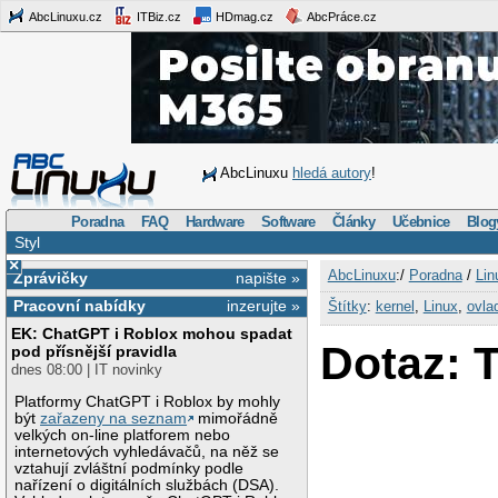
AbcLinuxu.cz
ITBiz.cz
HDmag.cz
AbcPráce.cz
AbcLinuxu
hledá autory
!
Poradna
FAQ
Hardware
Software
Články
Učebnice
Blog
Styl
×
AbcLinuxu
:/
Poradna
/
Lin
Zprávičky
napište »
Pracovní nabídky
inzerujte »
Štítky
:
kernel
,
Linux
,
ovla
EK: ChatGPT i Roblox mohou spadat
Dotaz: 
pod přísnější pravidla
dnes 08:00 | IT novinky
Platformy ChatGPT i Roblox by mohly
být
zařazeny na seznam
mimořádně
velkých on-line platforem nebo
internetových vyhledávačů, na něž se
vztahují zvláštní podmínky podle
nařízení o digitálních službách (DSA).