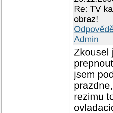
Re: TV ka
obraz!
Odpovědě
Admin
Zkousel j
prepnout
jsem pod
prazdne,
rezimu t
ovladaci