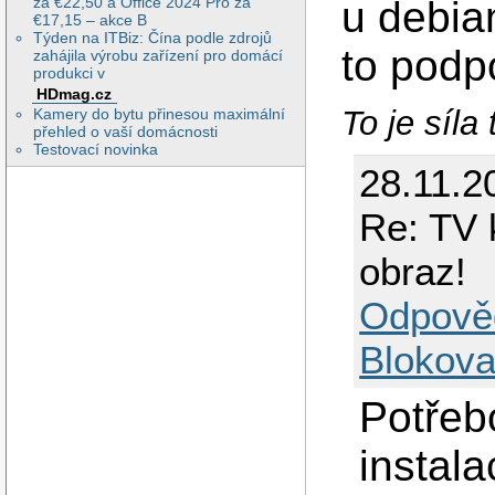
za €22,50 a Office 2024 Pro za
u debian
€17,15 – akce B
Týden na ITBiz: Čína podle zdrojů
to podpo
zahájila výrobu zařízení pro domácí
produkci v
HDmag.cz
To je síla 
Kamery do bytu přinesou maximální
přehled o vaší domácnosti
Testovací novinka
28.11.2
Re: TV 
obraz!
Odpově
Blokova
Potřebo
instala