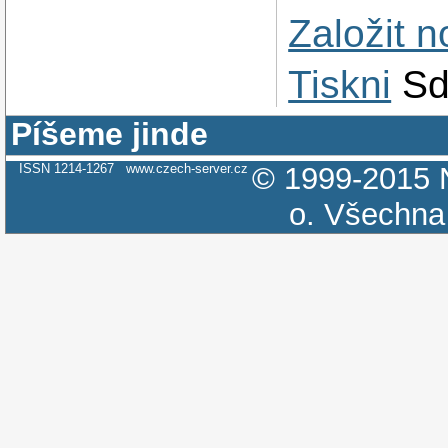
Založit 
Tiskni
Sd
Píšeme jinde
ISSN 1214-1267
www.czech-server.cz
© 1999-2015
o.
Všechna 