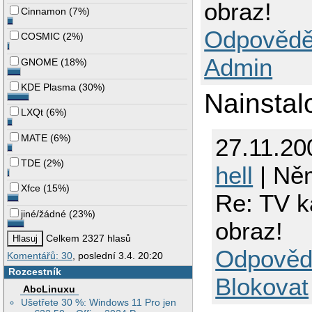
obraz!
Cinnamon
(
7%
)
Odpovědě
COSMIC
(
2%
)
Admin
GNOME
(
18%
)
KDE Plasma
(
30%
)
Nainstalo
LXQt
(
6%
)
MATE
(
6%
)
27.11.20
TDE
(
2%
)
hell
| Ně
Xfce
(
15%
)
Re: TV k
jiné/žádné
(
23%
)
obraz!
Celkem 2327 hlasů
Odpověd
Komentářů: 30
, poslední 3.4. 20:20
Rozcestník
Blokovat
AbcLinuxu
Ušetřete 30 %: Windows 11 Pro jen