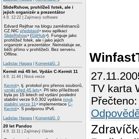
SlideRshow, prohlížeč fotek, ale i
jejich organizér a prezentátor
4.8. 12:22 | Zajímavý software
Edvard Rejthar na blogu zaměstnanců
CZ.NIC
představil
svou aplikaci
SlideRshow
(
GitHub
). Funguje jako
prohlížeč fotek, ale i jako jejich
organizér a prezentátor. Neinstaluje se,
běží přímo v prohlížeči. Bez serveru.
Winfast
Offline.
Ladislav Hagara
|
Komentářů: 3
Kermit má 45 let. Vydán C-Kermit 11
27.11.200
4.8. 11:44 | Nová verze
TV karta 
Kermit
, tj. protokol pro přenos souborů,
vznikl před 45 lety
. Při této příležitosti
byla po 15 letech od vydání poslední
Přečteno:
stabilní verze 9.0.302 vydána
nová
stabilní verze 11
implementace
C-
Kermit
. S podporou IPv6.
Odpovědě
Ladislav Hagara
|
Komentářů: 0
Zdravíč
20 let Pandoc
4.8. 11:11 | Zajímavý článek