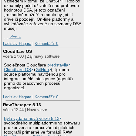
Vzhledem k tomu, že ChatGPT i Roblox
oznámily počet uživatelů nad prahovou
hodnotou DSA, je toto označení
„rozhodně možné“ a mohlo by „přijít
dříve či později“. On-line platformy a
vyhledávače zařazené na seznamy DSA
musejí
…
více »
Ladislav Hagara
|
Komentářů: 0
Cloudflare OS
včera 17:00 | Zajímavý software
Společnost Cloudflare
představila
Cloudflare OS
(
GitHub
), tj. open
source platformu navrženou pro
integraci umělé inteligence (agentů)
přímo do pracovních procesů
organizací.
Ladislav Hagara
|
Komentářů: 0
RawTherapee 5.13
včera 12:44 | Nová verze
Byla vydána nová verze 5.13
svobodného multiplatformního softwaru
pro konverzi a zpracování digitálních
fotografií primárně ve formátů RAW