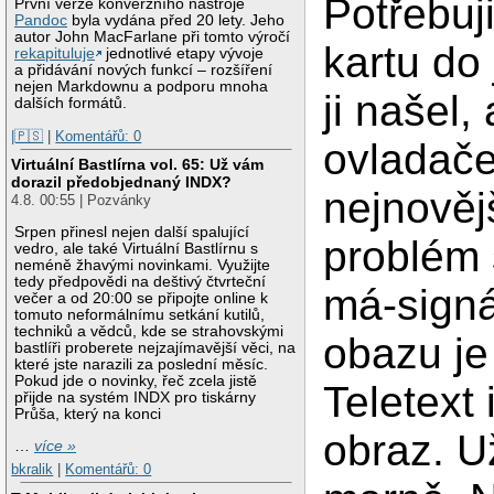
Potřebuj
První verze konverzního nástroje
Pandoc
byla vydána před 20 lety. Jeho
autor John MacFarlane při tomto výročí
kartu do
rekapituluje
jednotlivé etapy vývoje
a přidávání nových funkcí – rozšíření
nejen Markdownu a podporu mnoha
ji našel
dalších formátů.
|🇵🇸
|
Komentářů: 0
ovladače
Virtuální Bastlírna vol. 65: Už vám
dorazil předobjednaný INDX?
nejnověj
4.8. 00:55 | Pozvánky
Srpen přinesl nejen další spalující
problém 
vedro, ale také Virtuální Bastlírnu s
neméně žhavými novinkami. Využijte
tedy předpovědi na deštivý čtvrteční
má-signá
večer a od 20:00 se připojte online k
tomuto neformálnímu setkání kutilů,
techniků a vědců, kde se strahovskými
obazu je
bastlíři proberete nejzajímavější věci, na
které jste narazili za poslední měsíc.
Pokud jde o novinky, řeč zcela jistě
Teletext 
přijde na systém INDX pro tiskárny
Průša, který na konci
obraz. U
…
více »
bkralik
|
Komentářů: 0