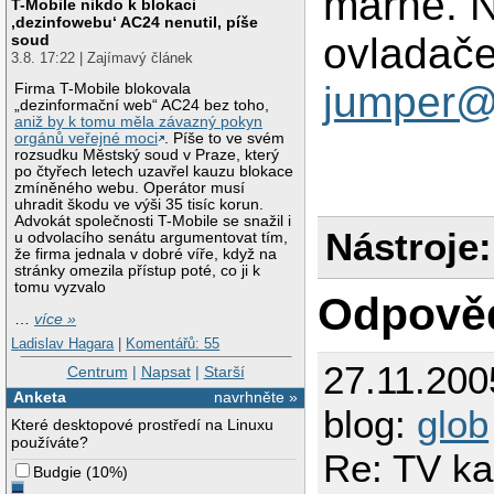
marně. N
T-Mobile nikdo k blokaci
‚dezinfowebu‘ AC24 nenutil, píše
ovladače
soud
3.8. 17:22 | Zajímavý článek
jumper@
Firma T-Mobile blokovala
„dezinformační web“ AC24 bez toho,
aniž by k tomu měla závazný pokyn
orgánů veřejné moci
. Píše to ve svém
rozsudku Městský soud v Praze, který
po čtyřech letech uzavřel kauzu blokace
zmíněného webu. Operátor musí
uhradit škodu ve výši 35 tisíc korun.
Advokát společnosti T-Mobile se snažil i
Nástroje:
u odvolacího senátu argumentovat tím,
že firma jednala v dobré víře, když na
stránky omezila přístup poté, co ji k
tomu vyzvalo
Odpově
…
více »
Ladislav Hagara
|
Komentářů: 55
27.11.200
Centrum
|
Napsat
|
Starší
Anketa
navrhněte »
blog:
glob
Které desktopové prostředí na Linuxu
používáte?
Re: TV ka
Budgie
(
10%
)