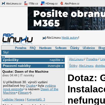
AbcLinuxu.cz
ITBiz.cz
HDmag.cz
AbcPráce.cz
AbcLinuxu
hledá autory
!
Poradna
FAQ
Hardware
Software
Články
Učebnice
Blog
Styl
×
AbcLinuxu
:/
Poradna
/
Lin
Zprávičky
napište »
Pracovní nabídky
inzerujte »
Štítky
:
AbcLinuxu
,
distrib
Quake: Dawn of the Machine
Dotaz: 
dnes 04:44 | IT novinky
U příležitosti 30. výročí vydání
Instalac
počítačové hry
Quake
byla
vydána
nová epizoda
s názvem
Dawn of the
Machine
(
Steam
).
nefungu
Ladislav Hagara
|
Komentářů: 3