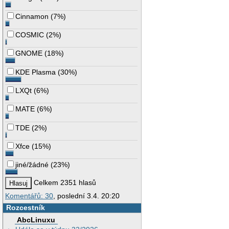
Cinnamon
(
7%
)
COSMIC
(
2%
)
GNOME
(
18%
)
KDE Plasma
(
30%
)
LXQt
(
6%
)
MATE
(
6%
)
TDE
(
2%
)
Xfce
(
15%
)
jiné/žádné
(
23%
)
Celkem 2351 hlasů
Komentářů: 30
, poslední 3.4. 20:20
Rozcestník
AbcLinuxu