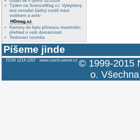
Událo se v týdnu 32/2026
Týden na ScienceMag.cz: Vylepšený
test nenašel žádný rozdíl mezi
vodíkem a antiv
HDmag.cz
Kamery do bytu přinesou maximální
přehled o vaší domácnosti
Testovací novinka
Píšeme jinde
ISSN 1214-1267
www.czech-server.cz
© 1999-2015
o.
Všechna 