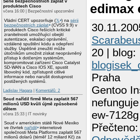
Série bezpečnostních záplat v
edimax 
produktech Cisco
včera 16:00 | Bezpečnostní upozornění
Vládní CERT upozorňuje (
𝕏
) na
sérii
30.11.200
bezpečnostních záplat
(CVSS 9.9) v
produktech Cisco řešících kritické
zranitelnosti umožňující obejití
Scarabeu
autentizace, eskalaci oprávnění,
vzdálené spuštění kódu a odepření
služby. Úspěšné zneužití může
20 | blog:
útočníkům umožnit získat neoprávněný
přístup k dotčeným systémům,
blogisek_
kompromitovat zařízení Cisco Catalyst
SD-WAN a Cisco IOS XE, spustit
libovolný kód, zpřístupnit citlivé
Praha
informace nebo narušit dostupnost
postižených systémů.
Gentoo In
Ladislav Hagara
|
Komentářů: 2
Soud nařídil firmě Meta zaplatit 567
nefunguje
milionů USD kvůli újmě způsobené
dětem
ew-7128g
včera 15:33 | IT novinky
Soud v americkém státě Nové Mexiko
Přečteno:
ve čtvrtek
nařídil
internetové
společnosti Meta Platforms zaplatit 567
Odpovědě
milionů dolarů (téměř 12 miliard Kč) za