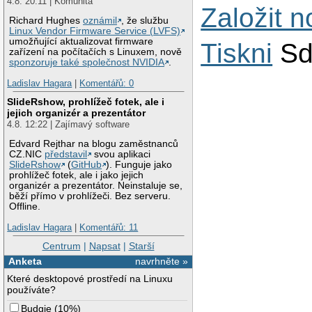
4.8. 20:11 | Komunita
Založit 
Richard Hughes
oznámil
, že službu
Linux Vendor Firmware Service (LVFS)
umožňující aktualizovat firmware
Tiskni
Sd
zařízení na počítačích s Linuxem, nově
sponzoruje také společnost NVIDIA
.
Ladislav Hagara
|
Komentářů: 0
SlideRshow, prohlížeč fotek, ale i
jejich organizér a prezentátor
4.8. 12:22 | Zajímavý software
Edvard Rejthar na blogu zaměstnanců
CZ.NIC
představil
svou aplikaci
SlideRshow
(
GitHub
). Funguje jako
prohlížeč fotek, ale i jako jejich
organizér a prezentátor. Neinstaluje se,
běží přímo v prohlížeči. Bez serveru.
Offline.
Ladislav Hagara
|
Komentářů: 11
Centrum
|
Napsat
|
Starší
Anketa
navrhněte »
Které desktopové prostředí na Linuxu
používáte?
Budgie
(
10%
)