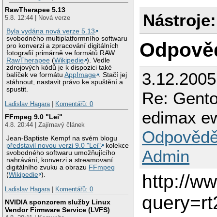
RawTherapee 5.13
Nástroje:
5.8. 12:44 | Nová verze
Byla vydána nová verze 5.13
svobodného multiplatformního softwaru
Odpově
pro konverzi a zpracování digitálních
fotografií primárně ve formátů RAW
RawTherapee
(
Wikipedie
). Vedle
zdrojových kódů je k dispozici také
3.12.2005
balíček ve formátu
AppImage
. Stačí jej
stáhnout, nastavit právo ke spuštění a
spustit.
Re: Gento
Ladislav Hagara
|
Komentářů: 0
edimax e
FFmpeg 9.0 "Lei"
4.8. 20:44 | Zajímavý článek
Odpovědě
Jean-Baptiste Kempf na svém blogu
představil novou verzi 9.0 "Lei"
kolekce
Admin
svobodného softwaru umožňujícího
nahrávání, konverzi a streamovaní
digitálního zvuku a obrazu
FFmpeg
http://w
(
Wikipedie
).
Ladislav Hagara
|
Komentářů: 0
query=r
NVIDIA sponzorem služby Linux
Vendor Firmware Service (LVFS)