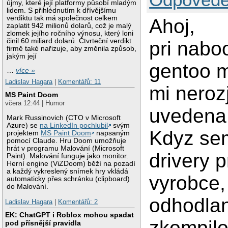
újmy, které její platformy působí mladým
lidem. S přihlédnutím k dřívějšímu
verdiktu tak má společnost celkem
Ahoj,
zaplatit 942 milionů dolarů, což je malý
zlomek jejího ročního výnosu, který loni
činil 60 miliard dolarů. Čtvrteční verdikt
pri nabo
firmě také nařizuje, aby změnila způsob,
jakým její
gentoo m
…
více »
Ladislav Hagara
|
Komentářů: 11
mi neroz
MS Paint Doom
včera 12:44 | Humor
uvedena 
Mark Russinovich (CTO v Microsoft
Azure) se
na LinkedIn pochlubil
svým
Kdyz sem
projektem
MS Paint Doom
napsaným
pomocí Claude. Hru Doom umožňuje
hrát v programu Malování (Microsoft
drivery p
Paint). Malování funguje jako monitor.
Herní engine (ViZDoom) běží na pozadí
a každý vykreslený snímek hry vkládá
vyrobce, 
automaticky přes schránku (clipboard)
do Malování.
odhodla
Ladislav Hagara
|
Komentářů: 2
EK: ChatGPT i Roblox mohou spadat
zkompilo
pod přísnější pravidla