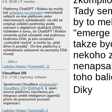
6.8. 08:00 | IT novinky
Tady sem 
Platformy ChatGPT i Roblox by mohly
být
zařazeny na seznam
mimořádně
velkých on-line platforem nebo
by to mel
internetových vyhledávačů, na něž se
vztahují zvláštní podmínky podle
nařízení o digitálních službách (DSA).
"emerge 
Vzhledem k tomu, že ChatGPT i Roblox
oznámily počet uživatelů nad prahovou
hodnotou DSA, je toto označení
takze by
„rozhodně možné“ a mohlo by „přijít
dříve či později“. On-line platformy a
vyhledávače zařazené na seznamy DSA
nekoho z 
musejí
…
více »
nenapsal
Ladislav Hagara
|
Komentářů: 11
Cloudflare OS
toho bali
5.8. 17:00 | Zajímavý software
Společnost Cloudflare
představila
Diky
Cloudflare OS
(
GitHub
), tj. open
source platformu navrženou pro
integraci umělé inteligence (agentů)
přímo do pracovních procesů
organizací.
Ladislav Hagara
|
Komentářů: 0