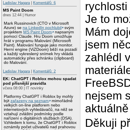
rychlost
Ladislav Hagara
|
Komentářů: 6
MS Paint Doom
Je to m
dnes 12:44 | Humor
Mark Russinovich (CTO v Microsoft
Mám doj
Azure) se
na LinkedIn pochlubil
svým
projektem
MS Paint Doom
napsaným
pomocí Claude. Hru Doom umožňuje
jsem ně
hrát v programu Malování (Microsoft
Paint). Malování funguje jako monitor.
Herní engine (ViZDoom) běží na pozadí
zahlédl 
a každý vykreslený snímek hry vkládá
automaticky přes schránku (clipboard)
do Malování.
materiál
Ladislav Hagara
|
Komentářů: 2
EK: ChatGPT i Roblox mohou spadat
FreeBSD
pod přísnější pravidla
včera 08:00 | IT novinky
nejsem 
Platformy ChatGPT i Roblox by mohly
být
zařazeny na seznam
mimořádně
aktuálně 
velkých on-line platforem nebo
internetových vyhledávačů, na něž se
vztahují zvláštní podmínky podle
nařízení o digitálních službách (DSA).
Děkuji p
Vzhledem k tomu, že ChatGPT i Roblox
oznámily počet uživatelů nad prahovou