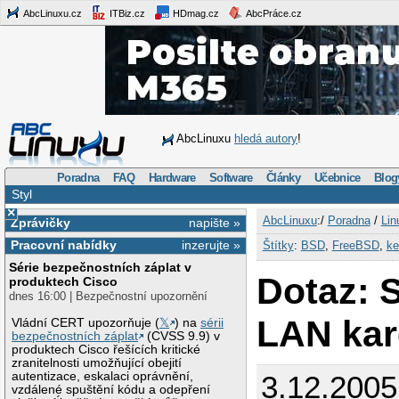
AbcLinuxu.cz
ITBiz.cz
HDmag.cz
AbcPráce.cz
AbcLinuxu
hledá autory
!
Poradna
FAQ
Hardware
Software
Články
Učebnice
Blog
Styl
×
AbcLinuxu
:/
Poradna
/
Lin
Zprávičky
napište »
Pracovní nabídky
inzerujte »
Štítky
:
BSD
,
FreeBSD
,
ke
Série bezpečnostních záplat v
Dotaz: 
produktech Cisco
dnes 16:00 | Bezpečnostní upozornění
LAN kar
Vládní CERT upozorňuje (
𝕏
) na
sérii
bezpečnostních záplat
(CVSS 9.9) v
produktech Cisco řešících kritické
zranitelnosti umožňující obejití
autentizace, eskalaci oprávnění,
3.12.2005
vzdálené spuštění kódu a odepření