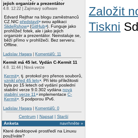
jejich organizér a prezentátor
Založit 
4.8. 12:22 | Zajímavý software
Edvard Rejthar na blogu zaměstnanců
CZ.NIC
představil
svou aplikaci
Tiskni
Sd
SlideRshow
(
GitHub
). Funguje jako
prohlížeč fotek, ale i jako jejich
organizér a prezentátor. Neinstaluje se,
běží přímo v prohlížeči. Bez serveru.
Offline.
Ladislav Hagara
|
Komentářů: 11
Kermit má 45 let. Vydán C-Kermit 11
4.8. 11:44 | Nová verze
Kermit
, tj. protokol pro přenos souborů,
vznikl před 45 lety
. Při této příležitosti
byla po 15 letech od vydání poslední
stabilní verze 9.0.302 vydána
nová
stabilní verze 11
implementace
C-
Kermit
. S podporou IPv6.
Ladislav Hagara
|
Komentářů: 0
Centrum
|
Napsat
|
Starší
Anketa
navrhněte »
Které desktopové prostředí na Linuxu
používáte?