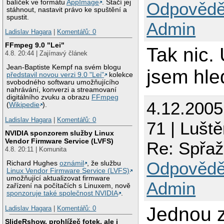
balíček ve formátu
AppImage
. Stačí jej
Odpovědě
stáhnout, nastavit právo ke spuštění a
spustit.
Admin
Ladislav Hagara
|
Komentářů: 0
FFmpeg 9.0 "Lei"
Tak nic.
4.8. 20:44 | Zajímavý článek
Jean-Baptiste Kempf na svém blogu
jsem hle
představil novou verzi 9.0 "Lei"
kolekce
svobodného softwaru umožňujícího
nahrávání, konverzi a streamovaní
digitálního zvuku a obrazu
FFmpeg
4.12.200
(
Wikipedie
).
Ladislav Hagara
|
Komentářů: 0
71 | Luště
NVIDIA sponzorem služby Linux
Vendor Firmware Service (LVFS)
Re: Spřaž
4.8. 20:11 | Komunita
Odpovědě
Richard Hughes
oznámil
, že službu
Linux Vendor Firmware Service (LVFS)
umožňující aktualizovat firmware
Admin
zařízení na počítačích s Linuxem, nově
sponzoruje také společnost NVIDIA
.
Jednou z
Ladislav Hagara
|
Komentářů: 0
SlideRshow, prohlížeč fotek, ale i