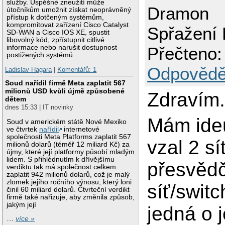
služby. Úspěšné zneužití může
Dramon
útočníkům umožnit získat neoprávněný
přístup k dotčeným systémům,
kompromitovat zařízení Cisco Catalyst
Spřažení 
SD-WAN a Cisco IOS XE, spustit
libovolný kód, zpřístupnit citlivé
informace nebo narušit dostupnost
Přečteno:
postižených systémů.
Odpovědě
Ladislav Hagara
|
Komentářů: 1
Soud nařídil firmě Meta zaplatit 567
milionů USD kvůli újmě způsobené
Zdravím
dětem
dnes 15:33 | IT novinky
Mám ide
Soud v americkém státě Nové Mexiko
ve čtvrtek
nařídil
internetové
společnosti Meta Platforms zaplatit 567
vzal 2 sí
milionů dolarů (téměř 12 miliard Kč) za
újmy, které její platformy působí mladým
lidem. S přihlédnutím k dřívějšímu
přesvědč
verdiktu tak má společnost celkem
zaplatit 942 milionů dolarů, což je malý
zlomek jejího ročního výnosu, který loni
síť/switc
činil 60 miliard dolarů. Čtvrteční verdikt
firmě také nařizuje, aby změnila způsob,
jakým její
jedná o 
…
více »