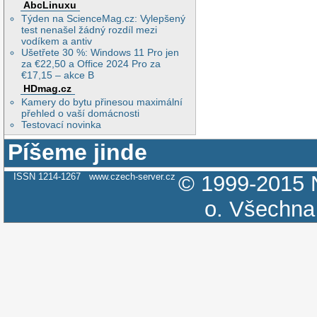
AbcLinuxu
Týden na ScienceMag.cz: Vylepšený
test nenašel žádný rozdíl mezi
vodíkem a antiv
Ušetřete 30 %: Windows 11 Pro jen
za €22,50 a Office 2024 Pro za
€17,15 – akce B
HDmag.cz
Kamery do bytu přinesou maximální
přehled o vaší domácnosti
Testovací novinka
Píšeme jinde
ISSN 1214-1267
www.czech-server.cz
© 1999-2015
o.
Všechna 