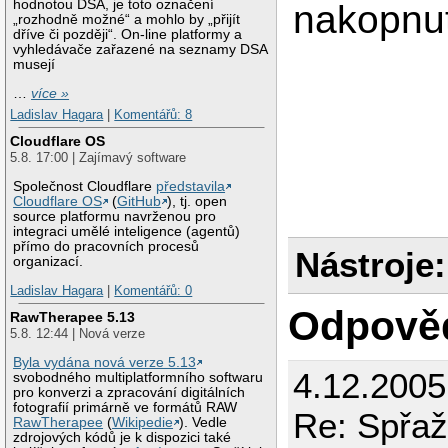
hodnotou DSA, je toto označení
nakopnut
„rozhodně možné“ a mohlo by „přijít
dříve či později“. On-line platformy a
vyhledávače zařazené na seznamy DSA
musejí
…
více »
Ladislav Hagara
|
Komentářů: 8
Cloudflare OS
5.8. 17:00 | Zajímavý software
Společnost Cloudflare
představila
Cloudflare OS
(
GitHub
), tj. open
source platformu navrženou pro
integraci umělé inteligence (agentů)
přímo do pracovních procesů
Nástroje:
organizací.
Ladislav Hagara
|
Komentářů: 0
Odpově
RawTherapee 5.13
5.8. 12:44 | Nová verze
Byla vydána nová verze 5.13
4.12.200
svobodného multiplatformního softwaru
pro konverzi a zpracování digitálních
fotografií primárně ve formátů RAW
Re: Spřaž
RawTherapee
(
Wikipedie
). Vedle
zdrojových kódů je k dispozici také