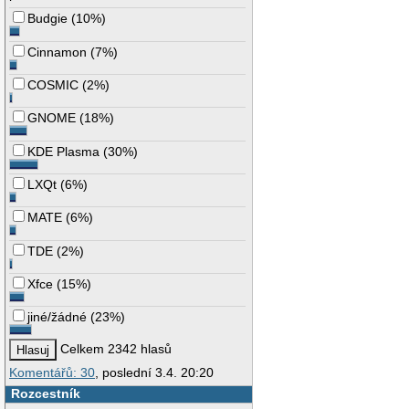
Budgie
(
10%
)
Cinnamon
(
7%
)
COSMIC
(
2%
)
GNOME
(
18%
)
KDE Plasma
(
30%
)
LXQt
(
6%
)
MATE
(
6%
)
TDE
(
2%
)
Xfce
(
15%
)
jiné/žádné
(
23%
)
Celkem 2342 hlasů
Komentářů: 30
, poslední 3.4. 20:20
Rozcestník