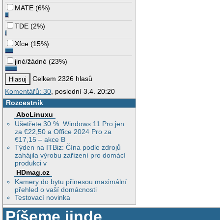
MATE
(
6%
)
TDE
(
2%
)
Xfce
(
15%
)
jiné/žádné
(
23%
)
Celkem 2326 hlasů
Komentářů: 30
, poslední 3.4. 20:20
Rozcestník
AbcLinuxu
Ušetřete 30 %: Windows 11 Pro jen
za €22,50 a Office 2024 Pro za
€17,15 – akce B
Týden na ITBiz: Čína podle zdrojů
zahájila výrobu zařízení pro domácí
produkci v
HDmag.cz
Kamery do bytu přinesou maximální
přehled o vaší domácnosti
Testovací novinka
Píšeme jinde