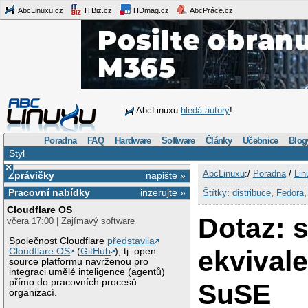
AbcLinuxu.cz
ITBiz.cz
HDmag.cz
AbcPráce.cz
AbcLinuxu
hledá autory
!
Poradna
FAQ
Hardware
Software
Články
Učebnice
Blog
Styl
×
AbcLinuxu
:/
Poradna
/
Lin
Zprávičky
napište »
Pracovní nabídky
inzerujte »
Štítky
:
distribuce
,
Fedora
Cloudflare OS
Dotaz: 
včera 17:00 | Zajímavý software
Společnost Cloudflare
představila
ekvivale
Cloudflare OS
(
GitHub
), tj. open
source platformu navrženou pro
integraci umělé inteligence (agentů)
přímo do pracovních procesů
SuSE
organizací.