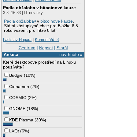
Padla obžaloba v bitcoinové kauze
3.8. 16:33 | IT novinky
Padla obžaloba
v
bitcoinové kauze
.
Státní zástupkyně chce pro Blažka 6,5
roku vězení, pro Titze 8 let.
Ladislav Hagara
|
Komentářů: 3
Centrum
|
Napsat
|
Starší
Anketa
navrhněte »
Které desktopové prostředí na Linuxu
používáte?
Budgie
(
10%
)
Cinnamon
(
7%
)
COSMIC
(
2%
)
GNOME
(
18%
)
KDE Plasma
(
30%
)
LXQt
(
6%
)