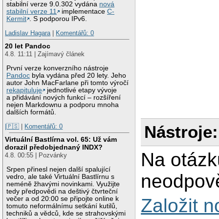
stabilní verze 9.0.302 vydána
nová
stabilní verze 11
implementace
C-
Kermit
. S podporou IPv6.
Ladislav Hagara
|
Komentářů: 0
20 let Pandoc
4.8. 11:11 | Zajímavý článek
První verze konverzního nástroje
Pandoc
byla vydána před 20 lety. Jeho
autor John MacFarlane při tomto výročí
rekapituluje
jednotlivé etapy vývoje
a přidávání nových funkcí – rozšíření
nejen Markdownu a podporu mnoha
dalších formátů.
Nástroje:
|🇵🇸
|
Komentářů: 0
Virtuální Bastlírna vol. 65: Už vám
dorazil předobjednaný INDX?
Na otázk
4.8. 00:55 | Pozvánky
Srpen přinesl nejen další spalující
neodpově
vedro, ale také Virtuální Bastlírnu s
neméně žhavými novinkami. Využijte
tedy předpovědi na deštivý čtvrteční
večer a od 20:00 se připojte online k
Založit 
tomuto neformálnímu setkání kutilů,
techniků a vědců, kde se strahovskými