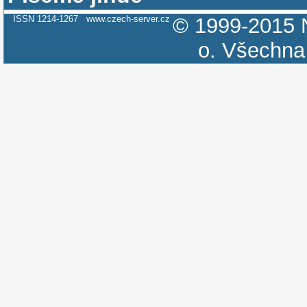
ISSN 1214-1267
www.czech-server.cz
© 1999-2015
o.
Všechna 