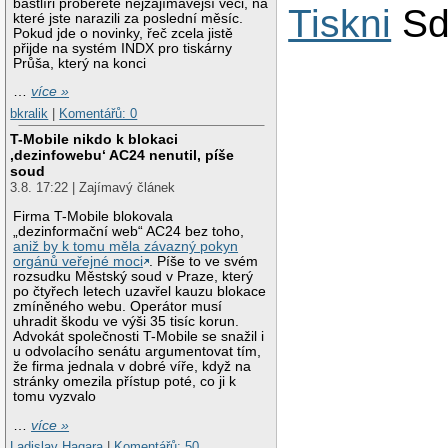
bastlíři proberete nejzajímavější věci, na
Tiskni
Sd
které jste narazili za poslední měsíc.
Pokud jde o novinky, řeč zcela jistě
přijde na systém INDX pro tiskárny
Průša, který na konci
…
více »
bkralik
|
Komentářů: 0
T-Mobile nikdo k blokaci
‚dezinfowebu‘ AC24 nenutil, píše
soud
3.8. 17:22 | Zajímavý článek
Firma T-Mobile blokovala
„dezinformační web“ AC24 bez toho,
aniž by k tomu měla závazný pokyn
orgánů veřejné moci
. Píše to ve svém
rozsudku Městský soud v Praze, který
po čtyřech letech uzavřel kauzu blokace
zmíněného webu. Operátor musí
uhradit škodu ve výši 35 tisíc korun.
Advokát společnosti T-Mobile se snažil i
u odvolacího senátu argumentovat tím,
že firma jednala v dobré víře, když na
stránky omezila přístup poté, co ji k
tomu vyzvalo
…
více »
Ladislav Hagara
|
Komentářů: 50