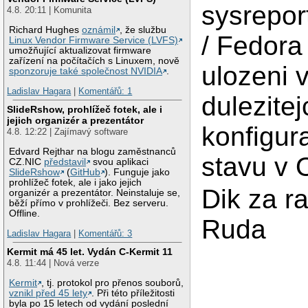
sysrepor
4.8. 20:11 | Komunita
Richard Hughes
oznámil
, že službu
/ Fedora
Linux Vendor Firmware Service (LVFS)
umožňující aktualizovat firmware
zařízení na počítačích s Linuxem, nově
ulozeni 
sponzoruje také společnost NVIDIA
.
Ladislav Hagara
|
Komentářů: 1
dulezitej
SlideRshow, prohlížeč fotek, ale i
jejich organizér a prezentátor
konfigur
4.8. 12:22 | Zajímavý software
Edvard Rejthar na blogu zaměstnanců
stavu v 
CZ.NIC
představil
svou aplikaci
SlideRshow
(
GitHub
). Funguje jako
prohlížeč fotek, ale i jako jejich
Dik za r
organizér a prezentátor. Neinstaluje se,
běží přímo v prohlížeči. Bez serveru.
Offline.
Ruda
Ladislav Hagara
|
Komentářů: 3
Kermit má 45 let. Vydán C-Kermit 11
4.8. 11:44 | Nová verze
Kermit
, tj. protokol pro přenos souborů,
vznikl před 45 lety
. Při této příležitosti
byla po 15 letech od vydání poslední