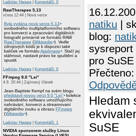
Ladislav Hagara
|
Komentářů: 0
16.12.200
RawTherapee 5.13
včera 12:44 | Nová verze
natiku
| sk
Byla vydána nová verze 5.13
svobodného multiplatformního softwaru
blog:
nati
pro konverzi a zpracování digitálních
fotografií primárně ve formátů RAW
RawTherapee
(
Wikipedie
). Vedle
sysreport
zdrojových kódů je k dispozici také
balíček ve formátu
AppImage
. Stačí jej
stáhnout, nastavit právo ke spuštění a
pro SuSE
spustit.
Přečteno:
Ladislav Hagara
|
Komentářů: 0
FFmpeg 9.0 "Lei"
Odpovědě
4.8. 20:44 | Zajímavý článek
Jean-Baptiste Kempf na svém blogu
představil novou verzi 9.0 "Lei"
kolekce
Hledam s
svobodného softwaru umožňujícího
nahrávání, konverzi a streamovaní
digitálního zvuku a obrazu
FFmpeg
ekvivale
(
Wikipedie
).
Ladislav Hagara
|
Komentářů: 1
SuSE
NVIDIA sponzorem služby Linux
Vendor Firmware Service (LVFS)