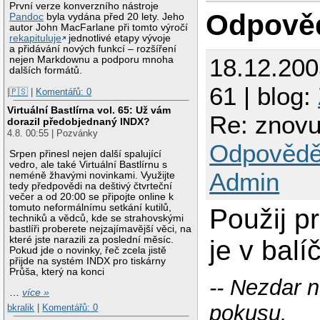
První verze konverzního nástroje
Odpově
Pandoc
byla vydána před 20 lety. Jeho
autor John MacFarlane při tomto výročí
rekapituluje
jednotlivé etapy vývoje
a přidávání nových funkcí – rozšíření
18.12.20
nejen Markdownu a podporu mnoha
dalších formátů.
61 | blog:
|🇵🇸
|
Komentářů: 0
Virtuální Bastlírna vol. 65: Už vám
Re: znovu
dorazil předobjednaný INDX?
4.8. 00:55 | Pozvánky
Odpovědě
Srpen přinesl nejen další spalující
vedro, ale také Virtuální Bastlírnu s
Admin
neméně žhavými novinkami. Využijte
tedy předpovědi na deštivý čtvrteční
večer a od 20:00 se připojte online k
tomuto neformálnímu setkání kutilů,
Použij p
techniků a vědců, kde se strahovskými
bastlíři proberete nejzajímavější věci, na
které jste narazili za poslední měsíc.
je v balí
Pokud jde o novinky, řeč zcela jistě
přijde na systém INDX pro tiskárny
Průša, který na konci
-- Nezdar 
…
více »
pokusu.
bkralik
|
Komentářů: 0