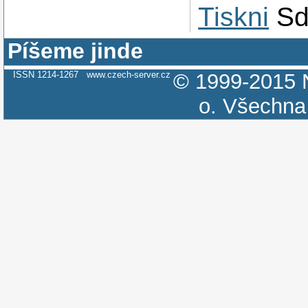
Tiskni
Sd
Píšeme jinde
ISSN 1214-1267
www.czech-server.cz
© 1999-2015
o.
Všechna 