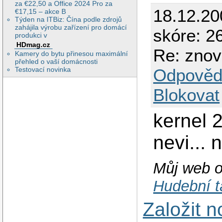
za €22,50 a Office 2024 Pro za
18.12.2
€17,15 – akce B
Týden na ITBiz: Čína podle zdrojů
zahájila výrobu zařízení pro domácí
skóre: 26
produkci v
HDmag.cz
Re: znov
Kamery do bytu přinesou maximální
přehled o vaší domácnosti
Odpověd
Testovací novinka
Blokovat
kernel 2
nevi... 
Můj web o
Hudební 
Založit 