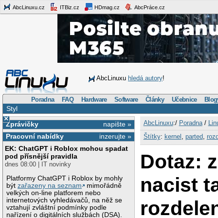
AbcLinuxu.cz
ITBiz.cz
HDmag.cz
AbcPráce.cz
AbcLinuxu
hledá autory
!
Poradna
FAQ
Hardware
Software
Články
Učebnice
Blog
Styl
×
AbcLinuxu
:/
Poradna
/
Lin
Zprávičky
napište »
Pracovní nabídky
inzerujte »
Štítky
:
kernel
,
parted
,
roz
EK: ChatGPT i Roblox mohou spadat
Dotaz: 
pod přísnější pravidla
dnes 08:00 | IT novinky
nacist t
Platformy ChatGPT i Roblox by mohly
být
zařazeny na seznam
mimořádně
velkých on-line platforem nebo
internetových vyhledávačů, na něž se
rozdelen
vztahují zvláštní podmínky podle
nařízení o digitálních službách (DSA).