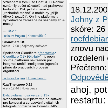
Vzhledem k tomu, že ChatGPT i Roblox
oznámily počet uživatelů nad prahovou
18.12.200
hodnotou DSA, je toto označení
„rozhodně možné“ a mohlo by „přijít
Johny z P
dříve či později“. On-line platformy a
vyhledávače zařazené na seznamy DSA
musejí
skóre: 26 
…
více »
rocfdebia
Ladislav Hagara
|
Komentářů: 0
Cloudflare OS
znovu nac
včera 17:00 | Zajímavý software
Společnost Cloudflare
představila
rozdeleni
Cloudflare OS
(
GitHub
), tj. open
source platformu navrženou pro
integraci umělé inteligence (agentů)
Přečteno:
přímo do pracovních procesů
organizací.
Odpovědě
Ladislav Hagara
|
Komentářů: 0
RawTherapee 5.13
ahoj, pot
včera 12:44 | Nová verze
Byla vydána nová verze 5.13
restartu:
svobodného multiplatformního softwaru
pro konverzi a zpracování digitálních
fotografií primárně ve formátů RAW