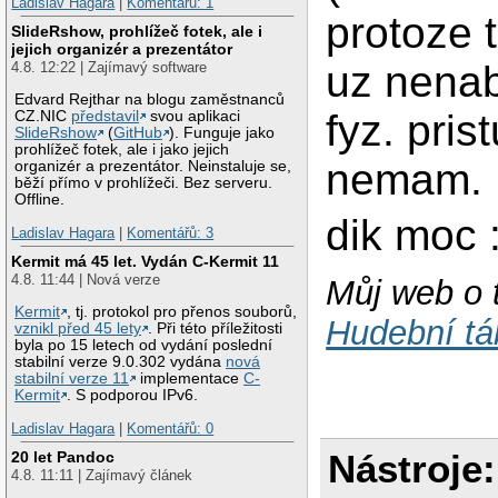
Ladislav Hagara
|
Komentářů: 1
protoze 
SlideRshow, prohlížeč fotek, ale i
jejich organizér a prezentátor
uz nena
4.8. 12:22 | Zajímavý software
Edvard Rejthar na blogu zaměstnanců
fyz. pri
CZ.NIC
představil
svou aplikaci
SlideRshow
(
GitHub
). Funguje jako
prohlížeč fotek, ale i jako jejich
nemam.
organizér a prezentátor. Neinstaluje se,
běží přímo v prohlížeči. Bez serveru.
Offline.
dik moc 
Ladislav Hagara
|
Komentářů: 3
Kermit má 45 let. Vydán C-Kermit 11
4.8. 11:44 | Nová verze
Můj web o 
Kermit
, tj. protokol pro přenos souborů,
Hudební t
vznikl před 45 lety
. Při této příležitosti
byla po 15 letech od vydání poslední
stabilní verze 9.0.302 vydána
nová
stabilní verze 11
implementace
C-
Kermit
. S podporou IPv6.
Ladislav Hagara
|
Komentářů: 0
Nástroje:
20 let Pandoc
4.8. 11:11 | Zajímavý článek