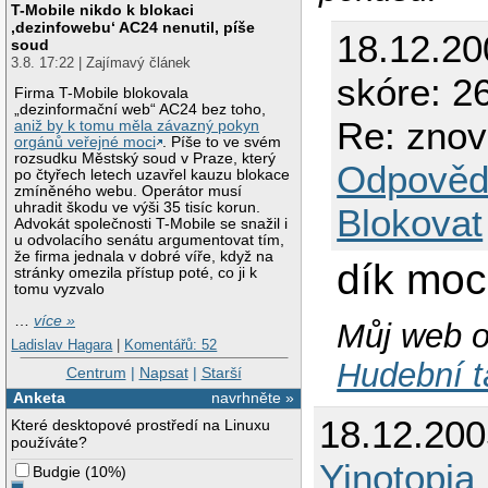
T-Mobile nikdo k blokaci
‚dezinfowebu‘ AC24 nenutil, píše
18.12.2
soud
3.8. 17:22 | Zajímavý článek
skóre: 26
Firma T-Mobile blokovala
„dezinformační web“ AC24 bez toho,
Re: znov
aniž by k tomu měla závazný pokyn
orgánů veřejné moci
. Píše to ve svém
rozsudku Městský soud v Praze, který
Odpověd
po čtyřech letech uzavřel kauzu blokace
zmíněného webu. Operátor musí
uhradit škodu ve výši 35 tisíc korun.
Blokovat
Advokát společnosti T-Mobile se snažil i
u odvolacího senátu argumentovat tím,
že firma jednala v dobré víře, když na
dík moc
stránky omezila přístup poté, co ji k
tomu vyzvalo
…
více »
Můj web o
Ladislav Hagara
|
Komentářů: 52
Hudební 
Centrum
|
Napsat
|
Starší
Anketa
navrhněte »
18.12.20
Které desktopové prostředí na Linuxu
používáte?
Yinotopia
Budgie
(
10%
)