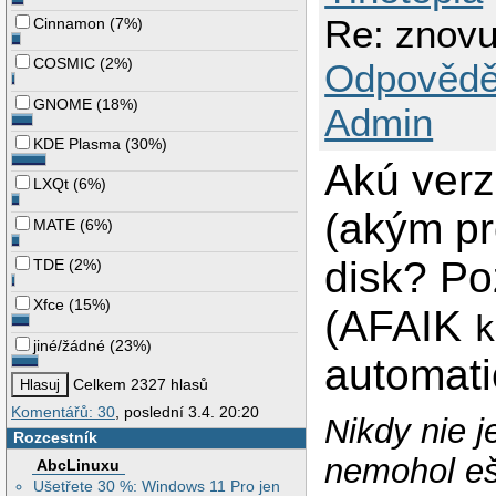
Re: znovu
Cinnamon
(
7%
)
COSMIC
(
2%
)
Odpovědě
GNOME
(
18%
)
Admin
KDE Plasma
(
30%
)
Akú ver
LXQt
(
6%
)
(akým pr
MATE
(
6%
)
disk? Po
TDE
(
2%
)
Xfce
(
15%
)
(AFAIK
k
jiné/žádné
(
23%
)
automati
Celkem 2327 hlasů
Komentářů: 30
, poslední 3.4. 20:20
Nikdy nie j
Rozcestník
nemohol eš
AbcLinuxu
Ušetřete 30 %: Windows 11 Pro jen