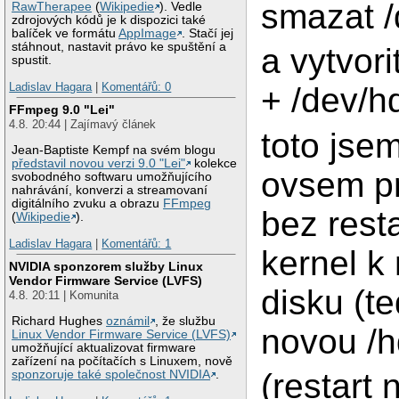
smazat 
RawTherapee
(
Wikipedie
). Vedle
zdrojových kódů je k dispozici také
balíček ve formátu
AppImage
. Stačí jej
stáhnout, nastavit právo ke spuštění a
a vytvori
spustit.
Ladislav Hagara
|
Komentářů: 0
+ /dev/h
FFmpeg 9.0 "Lei"
4.8. 20:44 | Zajímavý článek
toto jsem
Jean-Baptiste Kempf na svém blogu
představil novou verzi 9.0 "Lei"
kolekce
ovsem pr
svobodného softwaru umožňujícího
nahrávání, konverzi a streamovaní
digitálního zvuku a obrazu
FFmpeg
bez resta
(
Wikipedie
).
Ladislav Hagara
|
Komentářů: 1
kernel k
NVIDIA sponzorem služby Linux
Vendor Firmware Service (LVFS)
disku (te
4.8. 20:11 | Komunita
Richard Hughes
oznámil
, že službu
novou /h
Linux Vendor Firmware Service (LVFS)
umožňující aktualizovat firmware
zařízení na počítačích s Linuxem, nově
(restart
sponzoruje také společnost NVIDIA
.