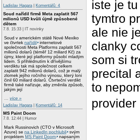
iste je t
Ladislav Hagara
|
Komentářů: 4
Soud nařídil firmě Meta zaplatit 567
tymtro p
milionů USD kvůli újmě způsobené
dětem
ale nie j
7.8. 15:33 | IT novinky
Soud v americkém státě Nové Mexiko
clanky c
ve čtvrtek
nařídil
internetové
společnosti Meta Platforms zaplatit 567
milionů dolarů (téměř 12 miliard Kč) za
som si t
újmy, které její platformy působí mladým
lidem. S přihlédnutím k dřívějšímu
verdiktu tak má společnost celkem
precital
zaplatit 942 milionů dolarů, což je malý
zlomek jejího ročního výnosu, který loni
činil 60 miliard dolarů. Čtvrteční verdikt
to nepom
firmě také nařizuje, aby změnila způsob,
jakým její
…
více »
provider
Ladislav Hagara
|
Komentářů: 14
MS Paint Doom
7.8. 12:44 | Humor
Mark Russinovich (CTO v Microsoft
Azure) se
na LinkedIn pochlubil
svým
projektem
MS Paint Doom
napsaným