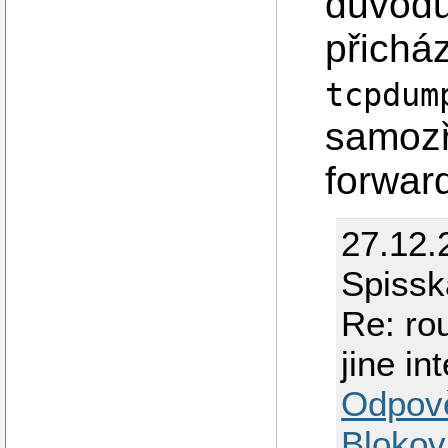
důvodů.
přicház
tcpdum
samozř
forward
27.12.
Spissk
Re: ro
jine in
Odpov
Blokov