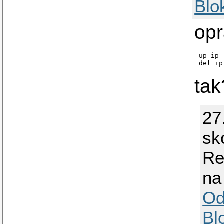
Blo
op
up ip 
ta
27
sk
Re
na
Od
Bl