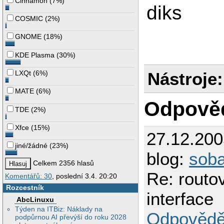
Cinnamon
(
7%
)
diks
COSMIC
(
2%
)
GNOME
(
18%
)
KDE Plasma
(
30%
)
Nástroje:
LXQt
(
6%
)
MATE
(
6%
)
Odpově
TDE
(
2%
)
Xfce
(
15%
)
27.12.20
jiné/žádné
(
23%
)
blog:
sob
Celkem 2356 hlasů
Re: routo
Komentářů: 30
, poslední 3.4. 20:20
Rozcestník
interface
AbcLinuxu
Týden na ITBiz: Náklady na
Odpovědě
podpůrnou AI převýší do roku 2028