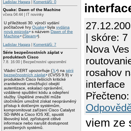
Ladislav Hagara
|
Komentářů: 0
interfac
Quake: Dawn of the Machine
včera 04:44 | IT novinky
27.12.20
U příležitosti 30. výročí vydání
počítačové hry
Quake
byla
vydána
nová epizoda
s názvem
Dawn of the
| skóre: 7
Machine
(
Steam
).
Ladislav Hagara
|
Komentářů: 7
Nova Ves
Série bezpečnostních záplat v
produktech Cisco
routovani
7.8. 16:00 | Bezpečnostní upozornění
rosahov n
Vládní CERT upozorňuje (
𝕏
) na
sérii
bezpečnostních záplat
(CVSS 9.9) v
produktech Cisco řešících kritické
interface
zranitelnosti umožňující obejití
autentizace, eskalaci oprávnění,
Přečteno:
vzdálené spuštění kódu a odepření
služby. Úspěšné zneužití může
útočníkům umožnit získat neoprávněný
Odpovědě
přístup k dotčeným systémům,
kompromitovat zařízení Cisco Catalyst
SD-WAN a Cisco IOS XE, spustit
viem ze 
libovolný kód, zpřístupnit citlivé
informace nebo narušit dostupnost
postižených systémů.