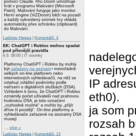
pomocí Claude. Hru Doom umožňuje
hrát v programu Malování (Microsoft
Paint). Malování funguje jako monitor.
Herní engine (ViZDoom) běží na pozadí
a každý vykreslený snímek hry vkládá
automaticky přes schránku (clipboard)
do Malování.
Ladislav Hagara
|
Komentářů: 4
EK: ChatGPT i Roblox mohou spadat
pod přísnější pravidla
nadelego
6.8. 08:00 | IT novinky
Platformy ChatGPT i Roblox by mohly
verejnyc
být
zařazeny na seznam
mimořádně
velkých on-line platforem nebo
internetových vyhledávačů, na něž se
IP adres
vztahují zvláštní podmínky podle
nařízení o digitálních službách (DSA).
Vzhledem k tomu, že ChatGPT i Roblox
eth0).
oznámily počet uživatelů nad prahovou
hodnotou DSA, je toto označení
„rozhodně možné“ a mohlo by „přijít
ja som p
dříve či později“. On-line platformy a
vyhledávače zařazené na seznamy DSA
musejí
rozsah b
…
více »
Ladislav Hagara
|
Komentářů: 13