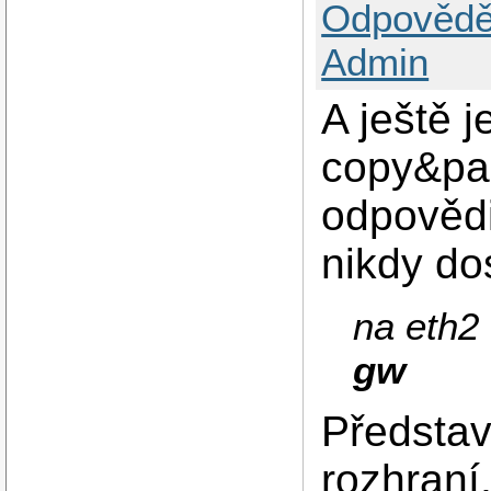
Odpovědě
Admin
A ještě j
copy&pas
odpovědi
nikdy do
na eth2
gw
Představ
rozhraní