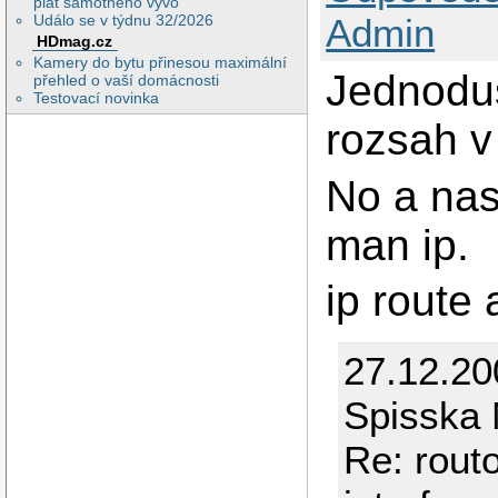
plat samotného vývo
Událo se v týdnu 32/2026
Admin
HDmag.cz
Kamery do bytu přinesou maximální
Jednoduš
přehled o vaší domácnosti
Testovací novinka
rozsah v
No a nas
man ip.
ip route a
27.12.2
Spisska
Re: rout