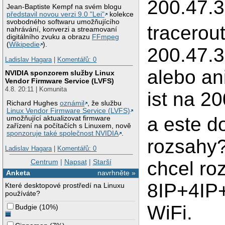
200.47.3
Jean-Baptiste Kempf na svém blogu
představil novou verzi 9.0 "Lei"
kolekce
svobodného softwaru umožňujícího
tracerou
nahrávání, konverzi a streamovaní
digitálního zvuku a obrazu
FFmpeg
(
Wikipedie
).
200.47.3
Ladislav Hagara
|
Komentářů: 0
alebo an
NVIDIA sponzorem služby Linux
Vendor Firmware Service (LVFS)
4.8. 20:11 | Komunita
ist na 2
Richard Hughes
oznámil
, že službu
Linux Vendor Firmware Service (LVFS)
a este d
umožňující aktualizovat firmware
zařízení na počítačích s Linuxem, nově
sponzoruje také společnost NVIDIA
.
rozsahy
Ladislav Hagara
|
Komentářů: 0
Centrum
|
Napsat
|
Starší
chcel roz
Anketa
navrhněte »
8IP+4IP+
Které desktopové prostředí na Linuxu
používáte?
WiFi.
Budgie
(
10%
)