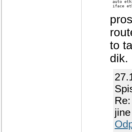
auto eth2
iface et
        
        
pros
        
        
up ip ro
rout
to t
dik.
27.
Spi
Re:
jine
Odp