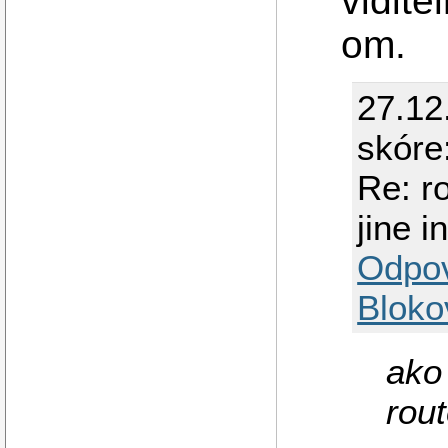
vidite
om.
27.12
skóre
Re: r
jine i
Odpo
Bloko
ako
rou