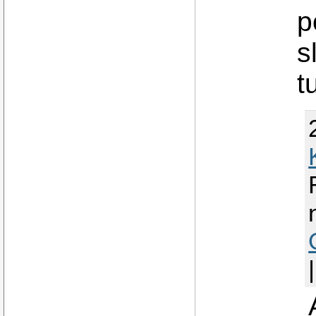
p
s
t