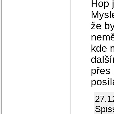
Hop j
Mysle
že b
nemě
kde 
další
přes
posíl
27.1
Spis