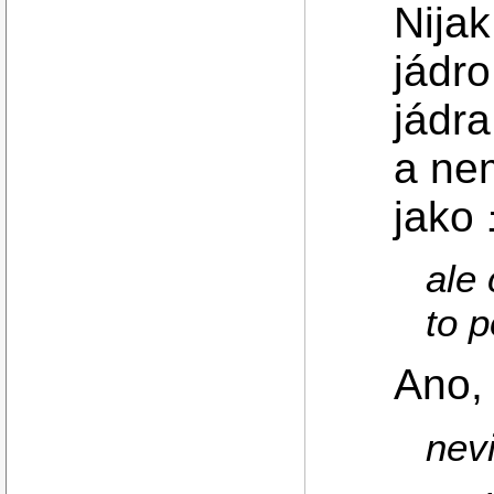
Nijak
jádro
jádra
a nem
jako
ale
to 
Ano, 
nev