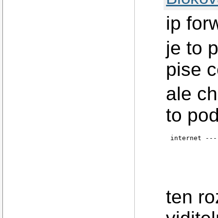
ip fo
je to 
pise 
ale c
to pod
internet ---
            
            
            
            
ten r