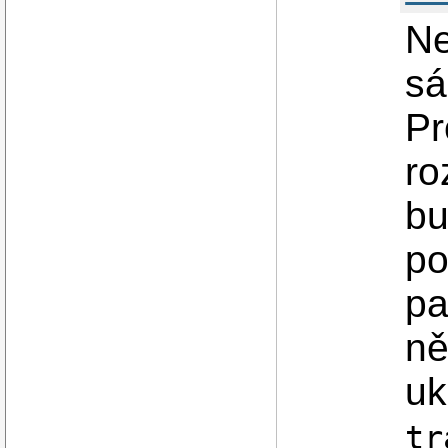
Ne
sá
Pr
ro
bu
po
pa
ně
uk
tr