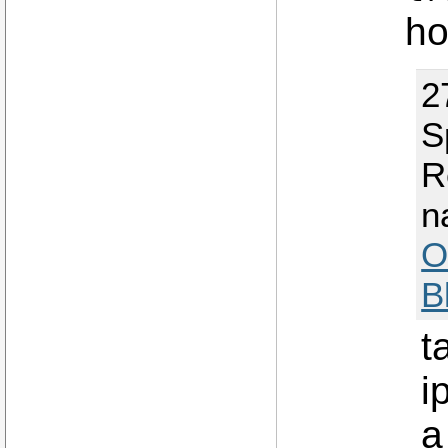
ho
2
S
R
n
O
B
t
i
a