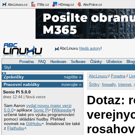
AbcLinuxu.cz
ITBiz.cz
HDmag.cz
AbcPráce.cz
AbcLinuxu
hledá autory
!
Poradna
FAQ
Hardware
Software
Články
Učebnice
Blog
Styl
×
AbcLinuxu
:/
Poradna
/
Lin
Zprávičky
napište »
Pracovní nabídky
inzerujte »
Štítky
:
firewally
,
Internet
,
Sonic Pi 5.0.0
Dotaz: 
dnes 12:44 | Nová verze
Sam Aaron
vydal novou major verzi
verejny
5.0.0
aplikace
Sonic Pi
(
Wikipedie
)
určené také pro výuku programování
pomocí skládání hudby. Přehled
novinek na
GitHubu
. Instalovat lze také
rosahov
z
Flathubu
.