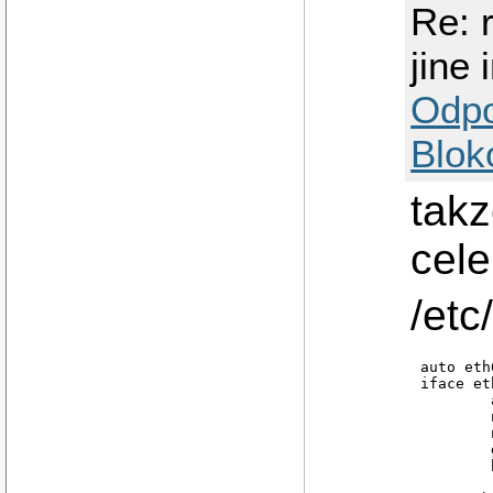
Re: 
jine 
Odp
Blok
takz
cele
/etc
auto eth0
iface et
        
        
        
        
        