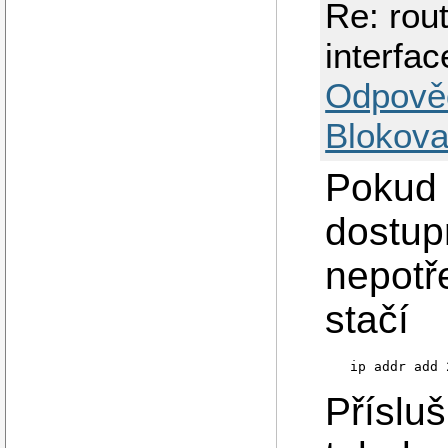
Re: rou
interfac
Odpově
Blokova
Pokud 
dostup
nepotře
stačí
Příslu