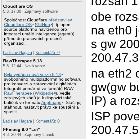
rozsah 1
Cloudflare OS
5.8. 17:00 | Zajímavý software
obe rozs
Společnost Cloudflare
představila
Cloudflare OS
(
GitHub
), tj. open
na eth0 
source platformu navrženou pro
integraci umělé inteligence (agentů)
přímo do pracovních procesů
s gw 200
organizací.
Ladislav Hagara
|
Komentářů: 0
200.47.3
RawTherapee 5.13
5.8. 12:44 | Nová verze
na eth2 
Byla vydána nová verze 5.13
svobodného multiplatformního softwaru
gw(gw bu
pro konverzi a zpracování digitálních
fotografií primárně ve formátů RAW
RawTherapee
(
Wikipedie
). Vedle
IP) a ro
zdrojových kódů je k dispozici také
balíček ve formátu
AppImage
. Stačí jej
stáhnout, nastavit právo ke spuštění a
ISP pove
spustit.
Ladislav Hagara
|
Komentářů: 0
200.47.5
FFmpeg 9.0 "Lei"
4.8. 20:44 | Zajímavý článek