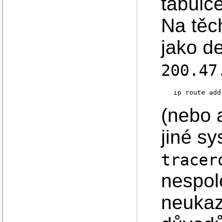
tabulc
Na těc
jako d
200.47
(nebo 
jiné sy
tracer
nespol
neukaz