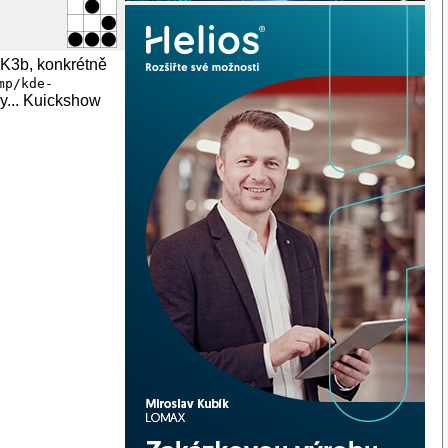
 K3b, konkrétně
mp/kde-
dy... Kuickshow