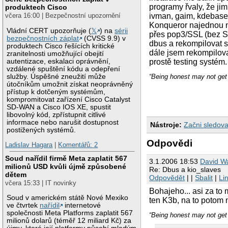
programy řvaly, že jim
produktech Cisco
včera 16:00 | Bezpečnostní upozornění
ivman, gaim, kdebase-
Konqueror najednou ne
Vládní CERT upozorňuje (
𝕏
) na
sérii
přes pop3/SSL (bez S
bezpečnostních záplat
(CVSS 9.9) v
dbus a rekompilovat s
produktech Cisco řešících kritické
dále jsem rekompilova
zranitelnosti umožňující obejití
autentizace, eskalaci oprávnění,
prostě testing systém.
vzdálené spuštění kódu a odepření
služby. Úspěšné zneužití může
“Being honest may not get 
útočníkům umožnit získat neoprávněný
přístup k dotčeným systémům,
kompromitovat zařízení Cisco Catalyst
SD-WAN a Cisco IOS XE, spustit
libovolný kód, zpřístupnit citlivé
informace nebo narušit dostupnost
Nástroje:
Začni sledova
postižených systémů.
Odpovědi
Ladislav Hagara
|
Komentářů: 2
Soud nařídil firmě Meta zaplatit 567
3.1.2006 18:53
David W
milionů USD kvůli újmě způsobené
Re: Dbus a kio_slaves
dětem
Odpovědět
| |
Sbalit
|
Li
včera 15:33 | IT novinky
Bohajeho... asi za to 
Soud v americkém státě Nové Mexiko
ten K3b, na to potom 
ve čtvrtek
nařídil
internetové
společnosti Meta Platforms zaplatit 567
“Being honest may not get 
milionů dolarů (téměř 12 miliard Kč) za