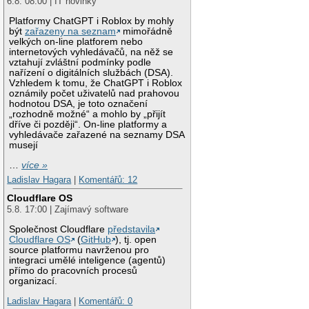
6.8. 08:00 | IT novinky
Platformy ChatGPT i Roblox by mohly
být
zařazeny na seznam
mimořádně
velkých on-line platforem nebo
internetových vyhledávačů, na něž se
vztahují zvláštní podmínky podle
nařízení o digitálních službách (DSA).
Vzhledem k tomu, že ChatGPT i Roblox
oznámily počet uživatelů nad prahovou
hodnotou DSA, je toto označení
„rozhodně možné“ a mohlo by „přijít
dříve či později“. On-line platformy a
vyhledávače zařazené na seznamy DSA
musejí
…
více »
Ladislav Hagara
|
Komentářů: 12
Cloudflare OS
5.8. 17:00 | Zajímavý software
Společnost Cloudflare
představila
Cloudflare OS
(
GitHub
), tj. open
source platformu navrženou pro
integraci umělé inteligence (agentů)
přímo do pracovních procesů
organizací.
Ladislav Hagara
|
Komentářů: 0