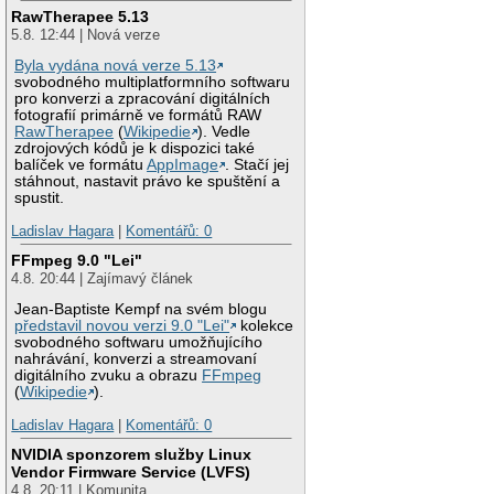
RawTherapee 5.13
5.8. 12:44 | Nová verze
Byla vydána nová verze 5.13
svobodného multiplatformního softwaru
pro konverzi a zpracování digitálních
fotografií primárně ve formátů RAW
RawTherapee
(
Wikipedie
). Vedle
zdrojových kódů je k dispozici také
balíček ve formátu
AppImage
. Stačí jej
stáhnout, nastavit právo ke spuštění a
spustit.
Ladislav Hagara
|
Komentářů: 0
FFmpeg 9.0 "Lei"
4.8. 20:44 | Zajímavý článek
Jean-Baptiste Kempf na svém blogu
představil novou verzi 9.0 "Lei"
kolekce
svobodného softwaru umožňujícího
nahrávání, konverzi a streamovaní
digitálního zvuku a obrazu
FFmpeg
(
Wikipedie
).
Ladislav Hagara
|
Komentářů: 0
NVIDIA sponzorem služby Linux
Vendor Firmware Service (LVFS)
4.8. 20:11 | Komunita