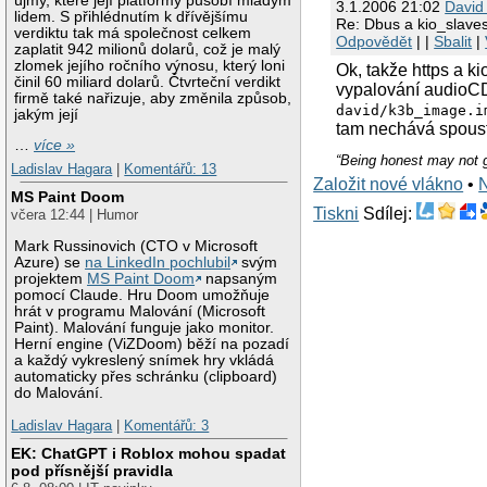
újmy, které její platformy působí mladým
3.1.2006 21:02
David
lidem. S přihlédnutím k dřívějšímu
Re: Dbus a kio_slave
verdiktu tak má společnost celkem
Odpovědět
| |
Sbalit
|
zaplatit 942 milionů dolarů, což je malý
zlomek jejího ročního výnosu, který loni
Ok, takže https a 
činil 60 miliard dolarů. Čtvrteční verdikt
vypalování audioCD,
firmě také nařizuje, aby změnila způsob,
david/k3b_image.i
jakým její
tam nechává spoust
…
více »
“Being honest may not ge
Ladislav Hagara
|
Komentářů: 13
Založit nové vlákno
•
MS Paint Doom
Tiskni
Sdílej:
včera 12:44 | Humor
Mark Russinovich (CTO v Microsoft
Azure) se
na LinkedIn pochlubil
svým
projektem
MS Paint Doom
napsaným
pomocí Claude. Hru Doom umožňuje
hrát v programu Malování (Microsoft
Paint). Malování funguje jako monitor.
Herní engine (ViZDoom) běží na pozadí
a každý vykreslený snímek hry vkládá
automaticky přes schránku (clipboard)
do Malování.
Ladislav Hagara
|
Komentářů: 3
EK: ChatGPT i Roblox mohou spadat
pod přísnější pravidla