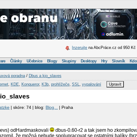
Inzerujte
na AbcPráce.cz od 950 Kč
are
Články
Učebnice
Blogy
Skupiny
Desktopy
Hry
Slovník
Kdo
uxová poradna
/
Dbus a kio_slaves
ernet
,
KDE
,
Konqueror
,
K3b
,
prohlížeče
,
SSL
,
vypalování
Upravit
kio_slaves
atzke
| skóre: 74 | blog:
Blog...
| Praha
-devs) odHardmaskovali
dbus-0.60-r2 a tak jsem ho zkompilova
ozornil, že možná nebude spolupracovat se ostatními balíky (brzo