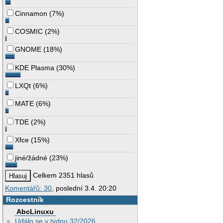
Cinnamon
(
7%
)
COSMIC
(
2%
)
GNOME
(
18%
)
KDE Plasma
(
30%
)
LXQt
(
6%
)
MATE
(
6%
)
TDE
(
2%
)
Xfce
(
15%
)
jiné/žádné
(
23%
)
Celkem 2351 hlasů
Komentářů: 30
, poslední 3.4. 20:20
Rozcestník
AbcLinuxu
Událo se v týdnu 32/2026