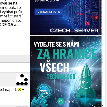
oval se hal,
em si pak, že
 vybírat poštu
 vrátit starší
ky nepomohlo,
KDE 3.5 a...
epší nápad.
A