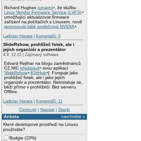
Richard Hughes
oznámil
, že službu
Linux Vendor Firmware Service (LVFS)
umožňující aktualizovat firmware
zařízení na počítačích s Linuxem, nově
sponzoruje také společnost NVIDIA
.
Ladislav Hagara
|
Komentářů: 0
SlideRshow, prohlížeč fotek, ale i
jejich organizér a prezentátor
4.8. 12:22 | Zajímavý software
Edvard Rejthar na blogu zaměstnanců
CZ.NIC
představil
svou aplikaci
SlideRshow
(
GitHub
). Funguje jako
prohlížeč fotek, ale i jako jejich
organizér a prezentátor. Neinstaluje se,
běží přímo v prohlížeči. Bez serveru.
Offline.
Ladislav Hagara
|
Komentářů: 11
Centrum
|
Napsat
|
Starší
Anketa
navrhněte »
Které desktopové prostředí na Linuxu
používáte?
Budgie
(
10%
)