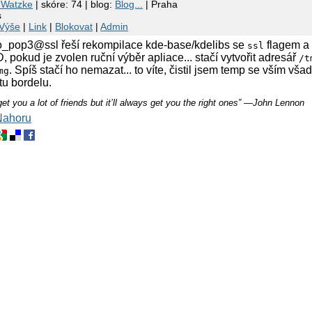
 Watzke
| skóre: 74 | blog:
Blog...
| Praha
s
Výše
|
Link
|
Blokovat
|
Admin
kio_pop3@ssl řeší rekompilace kde-base/kdelibs se
flagem a
ssl
 pokud je zvolen ruční výběr apliace... stačí vytvořit adresář
/t
. Spíš stačí ho nemazat... to víte, čistil jsem temp se vším vša
mg
u bordelu.
t you a lot of friends but it’ll always get you the right ones” ―John Lennon
Nahoru