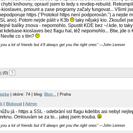
 chybí knihovny, opravil jsem to tedy s revdep-rebuild. Rekompil
kioslaves, pmount a zase programy začaly fungovat... Všiml js
podporuje https ("Protokol https není podporován.") a nejde mi
SL ano). Potom nejde pálit v K3b
taky nějaký kio. Zkoušel jsem
tejné balíky znova - nepomohlo. Spustit KDE bez ~/.kde, to ta
t kdebase-kioslaves bez flagu hal, též nepomohlo... Btw, jde o 
 Nevíte co s tím?
you a lot of friends but it’ll always get you the right ones” ―John Lennon
t
(0)
?
atzke
| skóre: 74 | blog:
Blog...
| Praha
nk
|
Blokovat
|
Admin
můžu já - https a SSL - odebrání ssl flagu kdelibs asi nebyl nejl
mrknu. Omlouvám se za to... jakej jsem trouba.
you a lot of friends but it’ll always get you the right ones” ―John Lennon