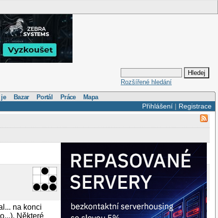
Rozšířené hledání
 je
Bazar
Portál
Práce
Mapa
Přihlášení
|
Registrace
l... na konci
...). Některé