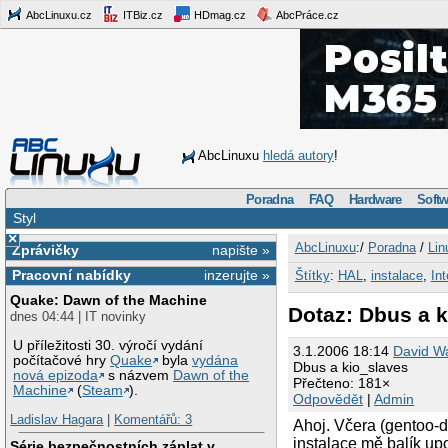
AbcLinuxu.cz
ITBiz.cz
HDmag.cz
AbcPráce.cz
AbcLinuxu
hledá autory
!
Poradna
FAQ
Hardware
Softw
Styl
×
AbcLinuxu
:/
Poradna
/
Lin
Zprávičky
napište »
Pracovní nabídky
inzerujte »
Štítky
:
HAL
,
instalace
,
Int
Quake: Dawn of the Machine
Dotaz: Dbus a 
dnes 04:44 | IT novinky
U příležitosti 30. výročí vydání
3.1.2006 18:14
David W
počítačové hry
Quake
byla
vydána
Dbus a kio_slaves
nová epizoda
s názvem
Dawn of the
Přečteno: 181×
Machine
(
Steam
).
Odpovědět
|
Admin
Ladislav Hagara
|
Komentářů: 3
Ahoj. Včera (gentoo
instalace mě balík up
Série bezpečnostních záplat v