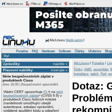
AbcLinuxu.cz
ITBiz.cz
HDmag.cz
AbcPráce.cz
AbcLinuxu
hledá autory
!
Poradna
FAQ
Hardware
Software
Články
Učebnice
Blog
Styl
×
AbcLinuxu
:/
Poradna
/
Lin
Zprávičky
napište »
Štítky
:
AMD
,
assembler
,
Pracovní nabídky
inzerujte »
kompilace
,
patch
,
Perl
,
pr
Série bezpečnostních záplat v
produktech Cisco
Dotaz: 
dnes 16:00 | Bezpečnostní upozornění
Vládní CERT upozorňuje (
𝕏
) na
sérii
Problém
bezpečnostních záplat
(CVSS 9.9) v
produktech Cisco řešících kritické
zranitelnosti umožňující obejití
rekompi
autentizace, eskalaci oprávnění,
vzdálené spuštění kódu a odepření