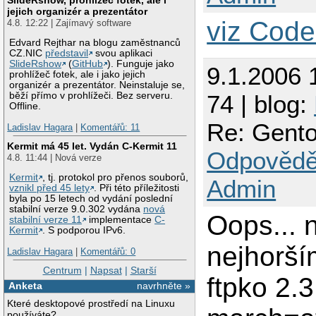
>>> md5 files   
jejich organizér a prezentátor
>>> md5 files   
viz Code 
4.8. 12:22 | Zajímavý software
>>> md5 files   
Edvard Rejthar na blogu zaměstnanců
>>> md5 files   
CZ.NIC
představil
svou aplikaci
>>> md5 files   
SlideRshow
(
GitHub
). Funguje jako
9.1.2006 
>>> md5 files   
prohlížeč fotek, ale i jako jejich
>>> md5 files   
organizér a prezentátor. Neinstaluje se,
>>> md5 files   
běží přímo v prohlížeči. Bez serveru.
74 | blog:
>>> md5 files   
Offline.
>>> md5 files   
Re: Gento
Ladislav Hagara
|
Komentářů: 11
>>> md5 files   
>>> md5 files   
Kermit má 45 let. Vydán C-Kermit 11
Odpovědě
>>> md5 files   
4.8. 11:44 | Nová verze
>>> md5 files   
>>> md5 files   
Kermit
, tj. protokol pro přenos souborů,
Admin
vznikl před 45 lety
. Při této příležitosti
>>> md5 files   
byla po 15 letech od vydání poslední
>>> md5 files   
stabilní verze 9.0.302 vydána
nová
>>> md5 files   
Oops... 
stabilní verze 11
implementace
C-
>>> md5 files   
Kermit
. S podporou IPv6.
>>> md5 files   
nejhorší
>>> md5 files   
Ladislav Hagara
|
Komentářů: 0
>>> md5 files   
Centrum
|
Napsat
|
Starší
>>> md5 files   
ftpko 2.
>>> md5 files   
Anketa
navrhněte »
>>> md5 files   
Které desktopové prostředí na Linuxu
>>> md5 files   
používáte?