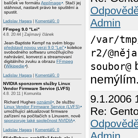
>>> md5 files   
balíček ve formátu
AppImage
. Stačí jej
>>> md5 files   
Odpovědě
stáhnout, nastavit právo ke spuštění a
>>> md5 files   
spustit.
>>> md5 files   
Admin
Ladislav Hagara
|
Komentářů: 0
>>> md5 files   
>>> md5 files   
FFmpeg 9.0 "Lei"
>>> md5 files   
4.8. 20:44 | Zajímavý článek
/var/tmp
>>> md5 files   
>>> md5 files   
Jean-Baptiste Kempf na svém blogu
představil novou verzi 9.0 "Lei"
kolekce
>>> md5 files   
r2/@něja
svobodného softwaru umožňujícího
>>> md5 files   
nahrávání, konverzi a streamovaní
>>> md5 files   
b
digitálního zvuku a obrazu
FFmpeg
soubor@
>>> md5 files   
(
Wikipedie
).
>>> md5 files   
>>> md5 files   
nemýlím
Ladislav Hagara
|
Komentářů: 0
>>> md5 files   
NVIDIA sponzorem služby Linux
>>> md5 files   
Vendor Firmware Service (LVFS)
>>> md5 files   
4.8. 20:11 | Komunita
>>> md5 files   
9.1.2006 
>>> md5 files   
Richard Hughes
oznámil
, že službu
>>> md5 files   
Linux Vendor Firmware Service (LVFS)
Re: Gento
>>> md5 files   
umožňující aktualizovat firmware
>>> md5 files   
zařízení na počítačích s Linuxem, nově
Odpovědě
sponzoruje také společnost NVIDIA
.
>>> md5 files   
>>> md5 files   
Ladislav Hagara
|
Komentářů: 0
>>> md5 files   
Admin
>>> md5 files   
SlideRshow, prohlížeč fotek, ale i