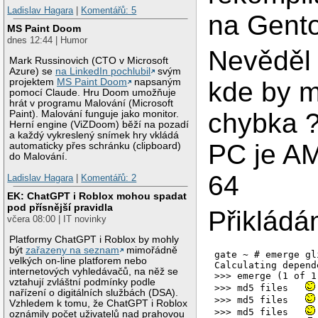
Ladislav Hagara
|
Komentářů: 5
na Gento
MS Paint Doom
dnes 12:44 | Humor
Nevěděl 
Mark Russinovich (CTO v Microsoft
Azure) se
na LinkedIn pochlubil
svým
kde by m
projektem
MS Paint Doom
napsaným
pomocí Claude. Hru Doom umožňuje
hrát v programu Malování (Microsoft
chybka 
Paint). Malování funguje jako monitor.
Herní engine (ViZDoom) běží na pozadí
a každý vykreslený snímek hry vkládá
PC je A
automaticky přes schránku (clipboard)
do Malování.
64
Ladislav Hagara
|
Komentářů: 2
EK: ChatGPT i Roblox mohou spadat
pod přísnější pravidla
Přiklád
včera 08:00 | IT novinky
Platformy ChatGPT i Roblox by mohly
být
zařazeny na seznam
mimořádně
gate ~ # emerge gli
velkých on-line platforem nebo
Calculating depend
internetových vyhledávačů, na něž se
>>> emerge (1 of 1
vztahují zvláštní podmínky podle
>>> md5 files   
nařízení o digitálních službách (DSA).
>>> md5 files   
Vzhledem k tomu, že ChatGPT i Roblox
>>> md5 files   
oznámily počet uživatelů nad prahovou