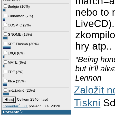
march=ath
>>> md5 files   
>>> md5 files   
Budgie
(
10%
)
nebo to 
>>> md5 files   
>>> md5 files   
Cinnamon
(
7%
)
>>> md5 files   
LiveCD).
>>> md5 files   
COSMIC
(
2%
)
>>> md5 files   
zkompilo
>>> md5 files   
GNOME
(
18%
)
>>> md5 files   
>>> md5 files   
hry atp.
KDE Plasma
(
30%
)
>>> md5 files   
>>> md5 files   
LXQt
(
6%
)
>>> md5 files   
“Being hone
>>> md5 files   
MATE
(
6%
)
>>> md5 files   
but it’ll a
>>> md5 files   
TDE
(
2%
)
>>> md5 files   
Lennon
>>> md5 files   
>>> md5 files   
Xfce
(
15%
)
>>> md5 files   
Založit 
>>> md5 files   
jiné/žádné
(
23%
)
>>> md5 files   
>>> md5 files   
Tiskni
Sd
Celkem 2340 hlasů
>>> md5 files   
Komentářů: 30
, poslední 3.4. 20:20
>>> md5 files   
>>> md5 files   
Rozcestník