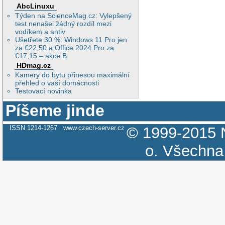
>>> md5 files   
AbcLinuxu
>>> md5 files   
Týden na ScienceMag.cz: Vylepšený
>>> md5 files   
test nenašel žádný rozdíl mezi
>>> md5 files   
vodíkem a antiv
>>> md5 files   
Ušetřete 30 %: Windows 11 Pro jen
>>> md5 files   
za €22,50 a Office 2024 Pro za
>>> md5 files   
€17,15 – akce B
>>> md5 files   
HDmag.cz
>>> md5 files   
Kamery do bytu přinesou maximální
>>> md5 files   
přehled o vaší domácnosti
>>> md5 files   
Testovací novinka
>>> md5 files   
>>> md5 files   
Píšeme jinde
>>> md5 files   
>>> md5 files   
ISSN 1214-1267
www.czech-server.cz
© 1999-2015
>>> md5 files   
>>> md5 files   
o.
Všechna 
>>> md5 files   
>>> md5 files   
>>> md5 files   
>>> md5 files   
>>> md5 files   
>>> md5 files   
>>> md5 files   
>>> md5 files   
>>> md5 files   
>>> md5 files   