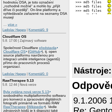
>>> md5 files   
hodnotou DSA, je toto označení
„rozhodně možné“ a mohlo by „přijít
>>> md5 files   
dříve či později“. On-line platformy a
>>> md5 files   
vyhledávače zařazené na seznamy DSA
>>> md5 files   
musejí
>>> md5 files   
>>> md5 files   
…
více »
>>> md5 files   
Ladislav Hagara
|
Komentářů: 9
>>> md5 files   
>>> md5 files   
Cloudflare OS
>>> md5 files   
5.8. 17:00 | Zajímavý software
>>> md5 files   
Společnost Cloudflare
představila
>>> md5 files   
Cloudflare OS
(
GitHub
), tj. open
>>> md5 files   
source platformu navrženou pro
>>> md5 files   
integraci umělé inteligence (agentů)
>>> md5 files   
přímo do pracovních procesů
>>> md5 files   
organizací.
Nástroje:
>>> md5 files   
Ladislav Hagara
|
Komentářů: 0
>>> md5 files   
>>> md5 files   
RawTherapee 5.13
Odpově
>>> md5 files   
5.8. 12:44 | Nová verze
>>> md5 files   
>>> md5 files   
Byla vydána nová verze 5.13
svobodného multiplatformního softwaru
>>> md5 files   
9.1.2006 
pro konverzi a zpracování digitálních
>>> md5 files   
fotografií primárně ve formátů RAW
>>> md5 files   
RawTherapee
(
Wikipedie
). Vedle
Re: Gento
>>> md5 files   
zdrojových kódů je k dispozici také