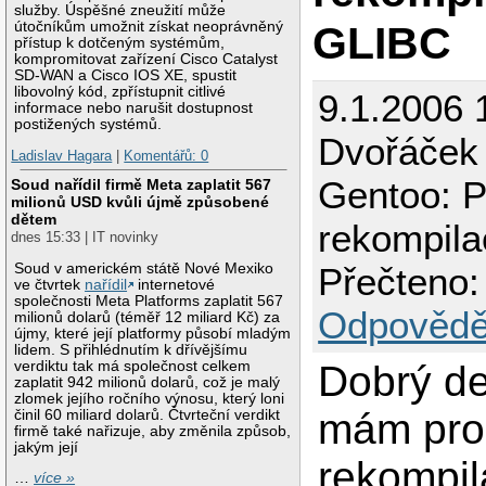
služby. Úspěšné zneužití může
GLIBC
útočníkům umožnit získat neoprávněný
přístup k dotčeným systémům,
kompromitovat zařízení Cisco Catalyst
SD-WAN a Cisco IOS XE, spustit
libovolný kód, zpřístupnit citlivé
9.1.2006 
informace nebo narušit dostupnost
postižených systémů.
Dvořáček
Ladislav Hagara
|
Komentářů: 0
Gentoo: P
Soud nařídil firmě Meta zaplatit 567
milionů USD kvůli újmě způsobené
dětem
rekompil
dnes 15:33 | IT novinky
Přečteno:
Soud v americkém státě Nové Mexiko
ve čtvrtek
nařídil
internetové
společnosti Meta Platforms zaplatit 567
Odpovědě
milionů dolarů (téměř 12 miliard Kč) za
újmy, které její platformy působí mladým
lidem. S přihlédnutím k dřívějšímu
Dobrý de
verdiktu tak má společnost celkem
zaplatit 942 milionů dolarů, což je malý
zlomek jejího ročního výnosu, který loni
mám pro
činil 60 miliard dolarů. Čtvrteční verdikt
firmě také nařizuje, aby změnila způsob,
jakým její
rekompi
…
více »