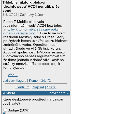
T-Mobile nikdo k blokaci
‚dezinfowebu‘ AC24 nenutil, píše
soud
3.8. 17:22 | Zajímavý článek
Firma T-Mobile blokovala
„dezinformační web“ AC24 bez toho,
aniž by k tomu měla závazný pokyn
orgánů veřejné moci
. Píše to ve svém
rozsudku Městský soud v Praze, který
po čtyřech letech uzavřel kauzu blokace
zmíněného webu. Operátor musí
uhradit škodu ve výši 35 tisíc korun.
Advokát společnosti T-Mobile se snažil i
u odvolacího senátu argumentovat tím,
že firma jednala v dobré víře, když na
stránky omezila přístup poté, co ji k
tomu vyzvalo
…
více »
Ladislav Hagara
|
Komentářů: 71
Centrum
|
Napsat
|
Starší
Anketa
navrhněte »
Které desktopové prostředí na Linuxu
používáte?
Budgie
(
10%
)