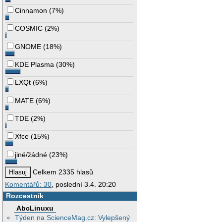
Cinnamon
(
7%
)
COSMIC
(
2%
)
GNOME
(
18%
)
KDE Plasma
(
30%
)
LXQt
(
6%
)
MATE
(
6%
)
TDE
(
2%
)
Xfce
(
15%
)
jiné/žádné
(
23%
)
Celkem 2335 hlasů
Komentářů: 30
, poslední 3.4. 20:20
Rozcestník
AbcLinuxu
Týden na ScienceMag.cz: Vylepšený