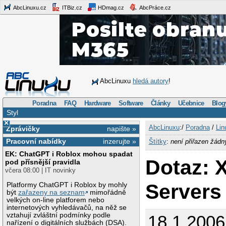
AbcLinuxu.cz
ITBiz.cz
HDmag.cz
AbcPráce.cz
AbcLinuxu
hledá autory
!
Poradna
FAQ
Hardware
Software
Články
Učebnice
Blog
Styl
×
AbcLinuxu
:/
Poradna
/
Lin
Zprávičky
napište »
Pracovní nabídky
inzerujte »
Štítky
:
není přiřazen žádn
EK: ChatGPT i Roblox mohou spadat
Dotaz: 
pod přísnější pravidla
včera 08:00 | IT novinky
Servers 
Platformy ChatGPT i Roblox by mohly
být
zařazeny na seznam
mimořádně
velkých on-line platforem nebo
internetových vyhledávačů, na něž se
vztahují zvláštní podmínky podle
18.1.200
nařízení o digitálních službách (DSA).