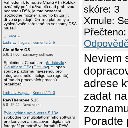
Vzhledem k tomu, že ChatGPT i Roblox
skóre: 3
oznámily počet uživatelů nad prahovou
hodnotou DSA, je toto označení
„rozhodně možné“ a mohlo by „přijít
Xmule: Ser
dříve či později“. On-line platformy a
vyhledávače zařazené na seznamy DSA
musejí
Přečteno:
…
více »
Odpovědě
Ladislav Hagara
|
Komentářů: 6
Cloudflare OS
Neviem 
5.8. 17:00 | Zajímavý software
Společnost Cloudflare
představila
dopracov
Cloudflare OS
(
GitHub
), tj. open
source platformu navrženou pro
integraci umělé inteligence (agentů)
adrese 
přímo do pracovních procesů
organizací.
zadat na
Ladislav Hagara
|
Komentářů: 0
RawTherapee 5.13
zoznamu
5.8. 12:44 | Nová verze
Byla vydána nová verze 5.13
Poradte 
svobodného multiplatformního softwaru
pro konverzi a zpracování digitálních
fotografií primárně ve formátů RAW