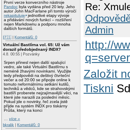
První verze konverzního nástroje
Re: Xmule
Pandoc
byla vydána před 20 lety. Jeho
autor John MacFarlane při tomto výročí
Odpovědě
rekapituluje
jednotlivé etapy vývoje
a přidávání nových funkcí – rozšíření
nejen Markdownu a podporu mnoha
Admin
dalších formátů.
|🇵🇸
|
Komentářů: 0
http://w
Virtuální Bastlírna vol. 65: Už vám
dorazil předobjednaný INDX?
q=server
4.8. 00:55 | Pozvánky
Srpen přinesl nejen další spalující
vedro, ale také Virtuální Bastlírnu s
Založit 
neméně žhavými novinkami. Využijte
tedy předpovědi na deštivý čtvrteční
večer a od 20:00 se připojte online k
Tiskni
Sd
tomuto neformálnímu setkání kutilů,
techniků a vědců, kde se strahovskými
bastlíři proberete nejzajímavější věci, na
které jste narazili za poslední měsíc.
Pokud jde o novinky, řeč zcela jistě
přijde na systém INDX pro tiskárny
Průša, který na konci
…
více »
bkralik
|
Komentářů: 0