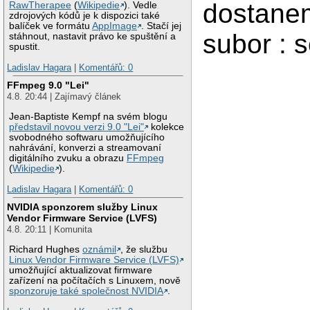
dostane
RawTherapee
(
Wikipedie
). Vedle
zdrojových kódů je k dispozici také
balíček ve formátu
AppImage
. Stačí jej
subor : 
stáhnout, nastavit právo ke spuštění a
spustit.
Ladislav Hagara
|
Komentářů: 0
FFmpeg 9.0 "Lei"
4.8. 20:44 | Zajímavý článek
Jean-Baptiste Kempf na svém blogu
představil novou verzi 9.0 "Lei"
kolekce
svobodného softwaru umožňujícího
nahrávání, konverzi a streamovaní
digitálního zvuku a obrazu
FFmpeg
(
Wikipedie
).
Ladislav Hagara
|
Komentářů: 0
NVIDIA sponzorem služby Linux
Vendor Firmware Service (LVFS)
4.8. 20:11 | Komunita
Richard Hughes
oznámil
, že službu
Linux Vendor Firmware Service (LVFS)
umožňující aktualizovat firmware
zařízení na počítačích s Linuxem, nově
sponzoruje také společnost NVIDIA
.