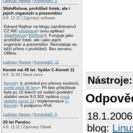
Ladislav Hagara
|
Komentářů: 0
SlideRshow, prohlížeč fotek, ale i
jejich organizér a prezentátor
4.8. 12:22 | Zajímavý software
Edvard Rejthar na blogu zaměstnanců
CZ.NIC
představil
svou aplikaci
SlideRshow
(
GitHub
). Funguje jako
prohlížeč fotek, ale i jako jejich
organizér a prezentátor. Neinstaluje se,
běží přímo v prohlížeči. Bez serveru.
Offline.
Ladislav Hagara
|
Komentářů: 11
Kermit má 45 let. Vydán C-Kermit 11
4.8. 11:44 | Nová verze
Nástroje:
Kermit
, tj. protokol pro přenos souborů,
vznikl před 45 lety
. Při této příležitosti
byla po 15 letech od vydání poslední
Odpově
stabilní verze 9.0.302 vydána
nová
stabilní verze 11
implementace
C-
Kermit
. S podporou IPv6.
18.1.200
Ladislav Hagara
|
Komentářů: 0
20 let Pandoc
blog:
Lin
4.8. 11:11 | Zajímavý článek