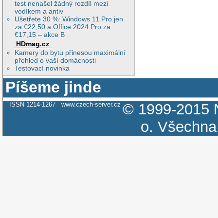
test nenašel žádný rozdíl mezi
vodíkem a antiv
Ušetřete 30 %: Windows 11 Pro jen
za €22,50 a Office 2024 Pro za
€17,15 – akce B
HDmag.cz
Kamery do bytu přinesou maximální
přehled o vaší domácnosti
Testovací novinka
Píšeme jinde
ISSN 1214-1267
www.czech-server.cz
© 1999-2015
o.
Všechna 