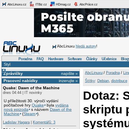
AbcLinuxu.cz
ITBiz.cz
HDmag.cz
AbcPráce.cz
AbcLinuxu
hledá autory
!
Poradna
FAQ
Hardware
Software
Články
Učebnice
Blog
Styl
×
AbcLinuxu
:/
Poradna
/
Lin
Zprávičky
napište »
Pracovní nabídky
inzerujte »
Štítky
:
Debian
,
distribuce
Quake: Dawn of the Machine
Dotaz: 
dnes 04:44 | IT novinky
U příležitosti 30. výročí vydání
skriptu 
počítačové hry
Quake
byla
vydána
nová epizoda
s názvem
Dawn of the
Machine
(
Steam
).
systém
Ladislav Hagara
|
Komentářů: 3