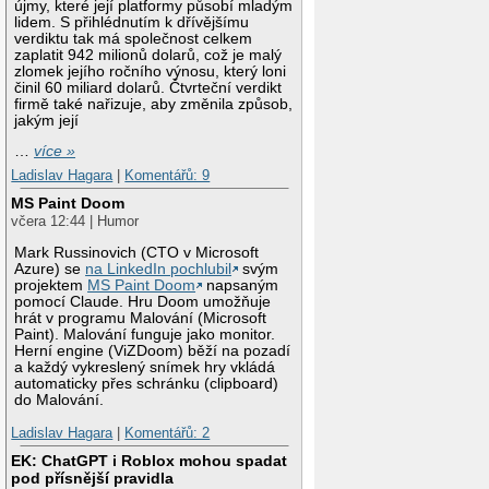
újmy, které její platformy působí mladým
lidem. S přihlédnutím k dřívějšímu
verdiktu tak má společnost celkem
zaplatit 942 milionů dolarů, což je malý
zlomek jejího ročního výnosu, který loni
činil 60 miliard dolarů. Čtvrteční verdikt
firmě také nařizuje, aby změnila způsob,
jakým její
…
více »
Ladislav Hagara
|
Komentářů: 9
MS Paint Doom
včera 12:44 | Humor
Mark Russinovich (CTO v Microsoft
Azure) se
na LinkedIn pochlubil
svým
projektem
MS Paint Doom
napsaným
pomocí Claude. Hru Doom umožňuje
hrát v programu Malování (Microsoft
Paint). Malování funguje jako monitor.
Herní engine (ViZDoom) běží na pozadí
a každý vykreslený snímek hry vkládá
automaticky přes schránku (clipboard)
do Malování.
Ladislav Hagara
|
Komentářů: 2
EK: ChatGPT i Roblox mohou spadat
pod přísnější pravidla