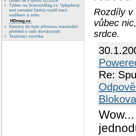
Událo se v týdnu 32/2026
Týden na ScienceMag.cz: Vylepšený
Rozdíly v
test nenašel žádný rozdíl mezi
vodíkem a antiv
vůbec nic,
HDmag.cz
Kamery do bytu přinesou maximální
srdce.
přehled o vaší domácnosti
Testovací novinka
30.1.20
Powered
Re: Spu
Odpově
Blokova
Wow... 
jedno