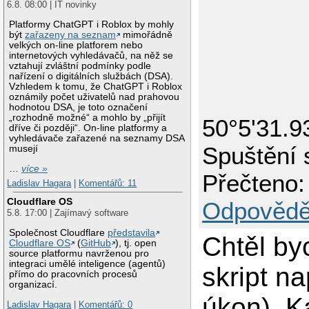
6.8. 08:00 | IT novinky
Platformy ChatGPT i Roblox by mohly
být
zařazeny na seznam
mimořádně
velkých on-line platforem nebo
internetových vyhledávačů, na něž se
vztahují zvláštní podmínky podle
nařízení o digitálních službách (DSA).
Vzhledem k tomu, že ChatGPT i Roblox
oznámily počet uživatelů nad prahovou
hodnotou DSA, je toto označení
„rozhodně možné“ a mohlo by „přijít
50°5'31.9
dříve či později“. On-line platformy a
vyhledávače zařazené na seznamy DSA
Spuštění s
musejí
…
více »
Přečteno:
Ladislav Hagara
|
Komentářů: 11
Cloudflare OS
Odpovědě
5.8. 17:00 | Zajímavý software
Společnost Cloudflare
představila
Chtěl byc
Cloudflare OS
(
GitHub
), tj. open
source platformu navrženou pro
integraci umělé inteligence (agentů)
skript n
přímo do pracovních procesů
organizací.
úkon). K
Ladislav Hagara
|
Komentářů: 0