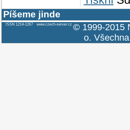
Píšeme jinde
ISSN 1214-1267
www.czech-server.cz
© 1999-2015
o.
Všechna 