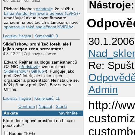
4.8. 20:11 | Komunita
Nástroje:
Richard Hughes
oznámil
, že službu
Linux Vendor Firmware Service (LVFS)
umožňující aktualizovat firmware
Odpově
zařízení na počítačích s Linuxem, nově
sponzoruje také společnost NVIDIA
.
Ladislav Hagara
|
Komentářů: 0
30.1.200
SlideRshow, prohlížeč fotek, ale i
jejich organizér a prezentátor
Nad_skle
4.8. 12:22 | Zajímavý software
Re: Spuště
Edvard Rejthar na blogu zaměstnanců
CZ.NIC
představil
svou aplikaci
SlideRshow
(
GitHub
). Funguje jako
Odpovědě
prohlížeč fotek, ale i jako jejich
organizér a prezentátor. Neinstaluje se,
běží přímo v prohlížeči. Bez serveru.
Admin
Offline.
Ladislav Hagara
|
Komentářů: 11
http://w
Centrum
|
Napsat
|
Starší
Anketa
navrhněte »
customiz
Které desktopové prostředí na Linuxu
používáte?
custombo
Budgie
(
10%
)