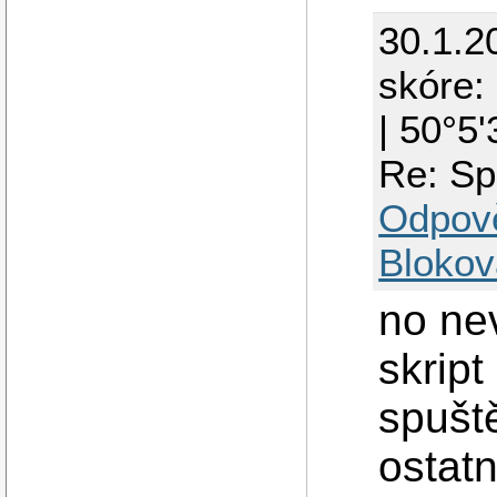
30.1.2
skóre: 
| 50°5
Re: Sp
Odpov
Blokov
no nev
skript
spušt
ostatn