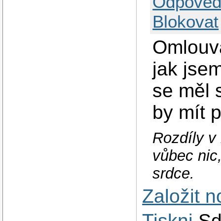
Odpověd
Blokovat
Omlouv
jak jsem
se měl 
by mít p
Rozdíly v
vůbec nic,
srdce.
Založit 
Tiskni
Sd