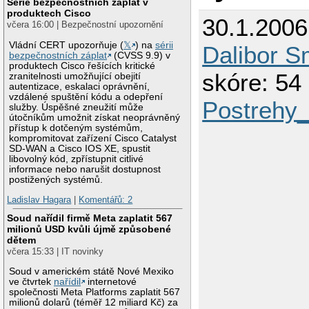
Série bezpečnostních záplat v
produktech Cisco
30.1.2006
včera 16:00 | Bezpečnostní upozornění
Vládní CERT upozorňuje (
𝕏
) na
sérii
Dalibor S
bezpečnostních záplat
(CVSS 9.9) v
produktech Cisco řešících kritické
skóre: 54 
zranitelnosti umožňující obejití
autentizace, eskalaci oprávnění,
vzdálené spuštění kódu a odepření
Postrehy_
služby. Úspěšné zneužití může
útočníkům umožnit získat neoprávněný
přístup k dotčeným systémům,
kompromitovat zařízení Cisco Catalyst
SD-WAN a Cisco IOS XE, spustit
libovolný kód, zpřístupnit citlivé
informace nebo narušit dostupnost
postižených systémů.
Ladislav Hagara
|
Komentářů: 2
Soud nařídil firmě Meta zaplatit 567
milionů USD kvůli újmě způsobené
dětem
včera 15:33 | IT novinky
Soud v americkém státě Nové Mexiko
ve čtvrtek
nařídil
internetové
společnosti Meta Platforms zaplatit 567
milionů dolarů (téměř 12 miliard Kč) za