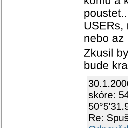
komu a k
poustet..
USERs, n
nebo az 
Zkusil by
bude kra
30.1.200
skóre: 54
50°5'31.
Re: Spuš