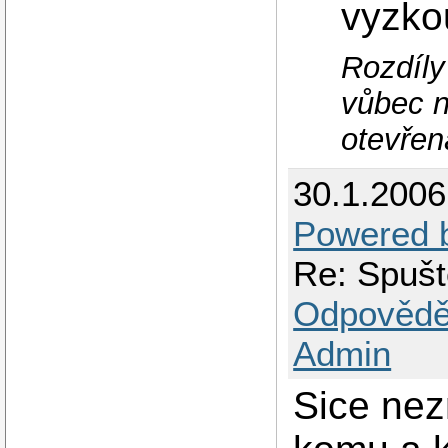
vyzko
Rozdíly
vůbec n
otevřen
30.1.200
Powered 
Re: Spuště
Odpovědě
Admin
Sice nez