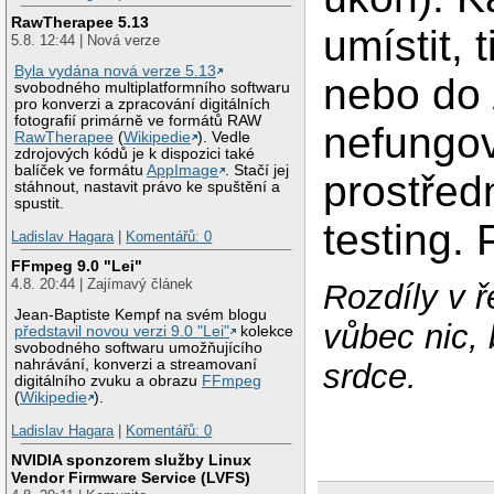
RawTherapee 5.13
umístit, 
5.8. 12:44 | Nová verze
Byla vydána nová verze 5.13
nebo do /
svobodného multiplatformního softwaru
pro konverzi a zpracování digitálních
fotografií primárně ve formátů RAW
nefungov
RawTherapee
(
Wikipedie
). Vedle
zdrojových kódů je k dispozici také
balíček ve formátu
AppImage
. Stačí jej
prostřed
stáhnout, nastavit právo ke spuštění a
spustit.
testing.
Ladislav Hagara
|
Komentářů: 0
FFmpeg 9.0 "Lei"
4.8. 20:44 | Zajímavý článek
Rozdíly v 
Jean-Baptiste Kempf na svém blogu
vůbec nic, 
představil novou verzi 9.0 "Lei"
kolekce
svobodného softwaru umožňujícího
nahrávání, konverzi a streamovaní
srdce.
digitálního zvuku a obrazu
FFmpeg
(
Wikipedie
).
Ladislav Hagara
|
Komentářů: 0
NVIDIA sponzorem služby Linux
Vendor Firmware Service (LVFS)