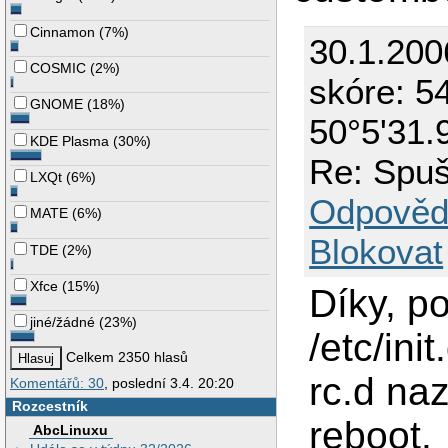
Cinnamon
(
7%
)
30.1.200
COSMIC
(
2%
)
skóre: 54
GNOME
(
18%
)
50°5'31.
KDE Plasma
(
30%
)
Re: Spuš
LXQt
(
6%
)
Odpověd
MATE
(
6%
)
Blokovat
TDE
(
2%
)
Xfce
(
15%
)
Díky, p
jiné/žádné
(
23%
)
/etc/ini
Celkem 2350 hlasů
rc.d naz
Komentářů: 30
, poslední 3.4. 20:20
Rozcestník
reboot.
AbcLinuxu