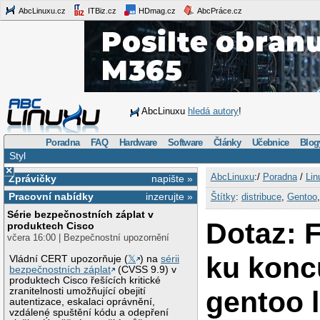
AbcLinuxu.cz
ITBiz.cz
HDmag.cz
AbcPráce.cz
AbcLinuxu
hledá autory
!
Poradna
FAQ
Hardware
Software
Články
Učebnice
Blog
Styl
×
AbcLinuxu
:/
Poradna
/
Lin
Zprávičky
napište »
Pracovní nabídky
inzerujte »
Štítky
:
distribuce
,
Gentoo
Série bezpečnostních záplat v
Dotaz: F
produktech Cisco
včera 16:00 | Bezpečnostní upozornění
ku koncu
Vládní CERT upozorňuje (
𝕏
) na
sérii
bezpečnostních záplat
(CVSS 9.9) v
produktech Cisco řešících kritické
gentoo 
zranitelnosti umožňující obejití
autentizace, eskalaci oprávnění,
vzdálené spuštění kódu a odepření