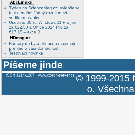
AbcLinuxu
Týden na ScienceMag.cz: Vylepšený
test nenašel žádný rozdíl mezi
vodíkem a antiv
Ušetřete 30 %: Windows 11 Pro jen
za €22,50 a Office 2024 Pro za
€17,15 – akce B
HDmag.cz
Kamery do bytu přinesou maximální
přehled o vaší domácnosti
Testovací novinka
Píšeme jinde
ISSN 1214-1267
www.czech-server.cz
© 1999-2015
o.
Všechna 