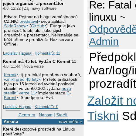
Re: Fatal 
jejich organizér a prezentátor
4.8. 12:22 | Zajímavý software
linuxu ~
Edvard Rejthar na blogu zaměstnanců
CZ.NIC
představil
svou aplikaci
Odpovědě
SlideRshow
(
GitHub
). Funguje jako
prohlížeč fotek, ale i jako jejich
organizér a prezentátor. Neinstaluje se,
Admin
běží přímo v prohlížeči. Bez serveru.
Offline.
Předpokl
Ladislav Hagara
|
Komentářů: 11
Kermit má 45 let. Vydán C-Kermit 11
/var/log/i
4.8. 11:44 | Nová verze
Kermit
, tj. protokol pro přenos souborů,
prozradít
vznikl před 45 lety
. Při této příležitosti
byla po 15 letech od vydání poslední
stabilní verze 9.0.302 vydána
nová
stabilní verze 11
implementace
C-
Založit 
Kermit
. S podporou IPv6.
Ladislav Hagara
|
Komentářů: 0
Tiskni
Sd
Centrum
|
Napsat
|
Starší
Anketa
navrhněte »
Které desktopové prostředí na Linuxu
používáte?