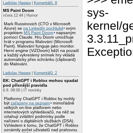
Ladislav Hagara
|
Komentářů: 8
sys-
MS Paint Doom
včera 12:44 | Humor
kernel/g
Mark Russinovich (CTO v Microsoft
Azure) se
na LinkedIn pochlubil
svým
projektem
MS Paint Doom
napsaným
3.3.11_pr
pomocí Claude. Hru Doom umožňuje
hrát v programu Malování (Microsoft
Paint). Malování funguje jako monitor.
Exceptio
Herní engine (ViZDoom) běží na pozadí
a každý vykreslený snímek hry vkládá
automaticky přes schránku (clipboard)
do Malování.
Ladislav Hagara
|
Komentářů: 2
EK: ChatGPT i Roblox mohou spadat
pod přísnější pravidla
6.8. 08:00 | IT novinky
Platformy ChatGPT i Roblox by mohly
být
zařazeny na seznam
mimořádně
velkých on-line platforem nebo
internetových vyhledávačů, na něž se
vztahují zvláštní podmínky podle
nařízení o digitálních službách (DSA).
Vzhledem k tomu, že ChatGPT i Roblox
oznámily počet uživatelů nad prahovou