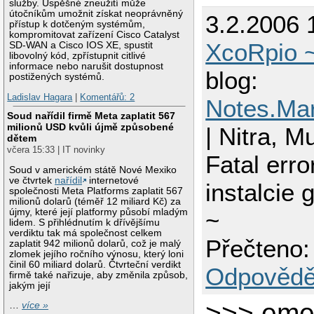
služby. Úspěšné zneužití může
útočníkům umožnit získat neoprávněný
3.2.2006 
přístup k dotčeným systémům,
kompromitovat zařízení Cisco Catalyst
XcoRpio 
SD-WAN a Cisco IOS XE, spustit
libovolný kód, zpřístupnit citlivé
informace nebo narušit dostupnost
blog:
postižených systémů.
Ladislav Hagara
|
Komentářů: 2
Notes.Mar
Soud nařídil firmě Meta zaplatit 567
milionů USD kvůli újmě způsobené
| Nitra, M
dětem
včera 15:33 | IT novinky
Fatal err
Soud v americkém státě Nové Mexiko
ve čtvrtek
nařídil
internetové
instalcie 
společnosti Meta Platforms zaplatit 567
milionů dolarů (téměř 12 miliard Kč) za
újmy, které její platformy působí mladým
~
lidem. S přihlédnutím k dřívějšímu
verdiktu tak má společnost celkem
Přečteno:
zaplatit 942 milionů dolarů, což je malý
zlomek jejího ročního výnosu, který loni
činil 60 miliard dolarů. Čtvrteční verdikt
Odpovědě
firmě také nařizuje, aby změnila způsob,
jakým její
>>> emer
…
více »