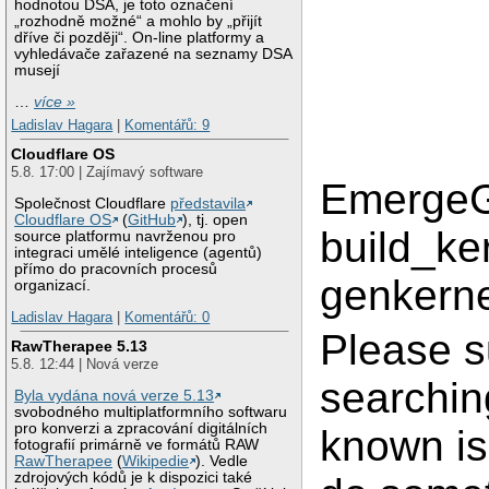
hodnotou DSA, je toto označení
„rozhodně možné“ a mohlo by „přijít
dříve či později“. On-line platformy a
vyhledávače zařazené na seznamy DSA
musejí
…
více »
Ladislav Hagara
|
Komentářů: 9
Cloudflare OS
5.8. 17:00 | Zajímavý software
EmergeG
Společnost Cloudflare
představila
Cloudflare OS
(
GitHub
), tj. open
build_ke
source platformu navrženou pro
integraci umělé inteligence (agentů)
přímo do pracovních procesů
genkerne
organizací.
Ladislav Hagara
|
Komentářů: 0
Please s
RawTherapee 5.13
5.8. 12:44 | Nová verze
searchin
Byla vydána nová verze 5.13
svobodného multiplatformního softwaru
pro konverzi a zpracování digitálních
known is
fotografií primárně ve formátů RAW
RawTherapee
(
Wikipedie
). Vedle
zdrojových kódů je k dispozici také