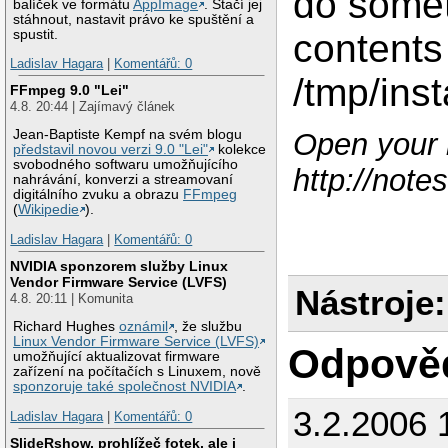
do somet
balíček ve formátu
AppImage
. Stačí jej
stáhnout, nastavit právo ke spuštění a
spustit.
contents 
Ladislav Hagara
|
Komentářů: 0
/tmp/inst
FFmpeg 9.0 "Lei"
4.8. 20:44 | Zajímavý článek
Open your m
Jean-Baptiste Kempf na svém blogu
představil novou verzi 9.0 "Lei"
kolekce
svobodného softwaru umožňujícího
http://note
nahrávání, konverzi a streamovaní
digitálního zvuku a obrazu
FFmpeg
(
Wikipedie
).
Ladislav Hagara
|
Komentářů: 0
NVIDIA sponzorem služby Linux
Vendor Firmware Service (LVFS)
Nástroje:
4.8. 20:11 | Komunita
Richard Hughes
oznámil
, že službu
Linux Vendor Firmware Service (LVFS)
Odpově
umožňující aktualizovat firmware
zařízení na počítačích s Linuxem, nově
sponzoruje také společnost NVIDIA
.
3.2.2006 
Ladislav Hagara
|
Komentářů: 0
SlideRshow, prohlížeč fotek, ale i