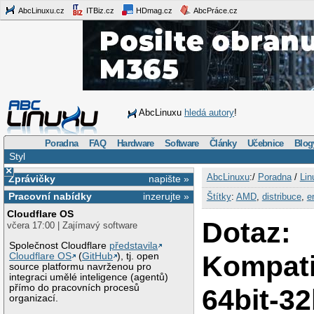
AbcLinuxu.cz
ITBiz.cz
HDmag.cz
AbcPráce.cz
AbcLinuxu
hledá autory
!
Poradna
FAQ
Hardware
Software
Články
Učebnice
Blog
Styl
×
AbcLinuxu
:/
Poradna
/
Lin
Zprávičky
napište »
Pracovní nabídky
inzerujte »
Štítky
:
AMD
,
distribuce
,
e
Cloudflare OS
Dotaz:
včera 17:00 | Zajímavý software
Společnost Cloudflare
představila
Kompatib
Cloudflare OS
(
GitHub
), tj. open
source platformu navrženou pro
integraci umělé inteligence (agentů)
přímo do pracovních procesů
64bit-32
organizací.