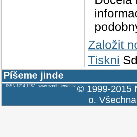
informa
podobný
Založit 
Tiskni
Sd
Píšeme jinde
ISSN 1214-1267
www.czech-server.cz
© 1999-2015
o.
Všechna 