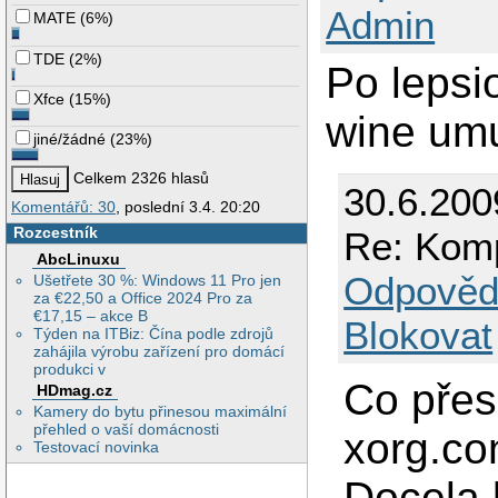
Admin
MATE
(
6%
)
TDE
(
2%
)
Po lepsi
Xfce
(
15%
)
wine umu
jiné/žádné
(
23%
)
Celkem 2326 hlasů
30.6.200
Komentářů: 30
, poslední 3.4. 20:20
Rozcestník
Re: Kompa
AbcLinuxu
Odpověd
Ušetřete 30 %: Windows 11 Pro jen
za €22,50 a Office 2024 Pro za
€17,15 – akce B
Blokovat
Týden na ITBiz: Čína podle zdrojů
zahájila výrobu zařízení pro domácí
produkci v
Co přes
HDmag.cz
Kamery do bytu přinesou maximální
přehled o vaší domácnosti
xorg.co
Testovací novinka
Docela 