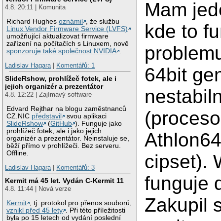
Mam jede
4.8. 20:11 | Komunita
Richard Hughes
oznámil
, že službu
kde to f
Linux Vendor Firmware Service (LVFS)
umožňující aktualizovat firmware
zařízení na počítačích s Linuxem, nově
problemu
sponzoruje také společnost NVIDIA
.
Ladislav Hagara
|
Komentářů: 1
64bit ge
SlideRshow, prohlížeč fotek, ale i
jejich organizér a prezentátor
nestabil
4.8. 12:22 | Zajímavý software
Edvard Rejthar na blogu zaměstnanců
(proceso
CZ.NIC
představil
svou aplikaci
SlideRshow
(
GitHub
). Funguje jako
prohlížeč fotek, ale i jako jejich
Athlon64
organizér a prezentátor. Neinstaluje se,
běží přímo v prohlížeči. Bez serveru.
Offline.
cipset).
Ladislav Hagara
|
Komentářů: 3
funguje 
Kermit má 45 let. Vydán C-Kermit 11
4.8. 11:44 | Nová verze
Zakupil 
Kermit
, tj. protokol pro přenos souborů,
vznikl před 45 lety
. Při této příležitosti
byla po 15 letech od vydání poslední