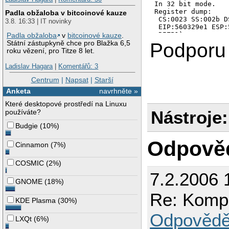
In 32 bit mode.

Register dump:

Padla obžaloba v bitcoinové kauze
 CS:0023 SS:002b D
3.8. 16:33 | IT novinky
 EIP:560329e1 ESP:
-RIZP1)

Padla obžaloba
v
bitcoinové kauze
.
 EAX:00000000 EBX:
Podporu 
Státní zástupkyně chce pro Blažka 6,5
 ESI:7c158278 EDI:
roku vězení, pro Titze 8 let.
Stack dump:

0x00000000:  00000
Ladislav Hagara
|
Komentářů: 3
0x00000010:  00000
Centrum
|
Napsat
|
Starší
0x00000020:  00000
0x00000030:  00000
Anketa
navrhněte »
0x00000040:  00000
0x00000050:  00000
Které desktopové prostředí na Linuxu
Backtrace:

Nástroje:
používáte?
=>1 0x560329e1 in 
Budgie
(
10%
)
  2 0x00000001 (0x
0x560329e1: movl  
Odpově
Modules:

Cinnamon
(
7%
)
Module  Address   
ELF     0x55555000
COSMIC
(
2%
)
ELF     0x5556e000
ELF     0x55576000
7.2.2006 
GNOME
(
18%
)
Re: Kompat
KDE Plasma
(
30%
)
Odpovědě
LXQt
(
6%
)