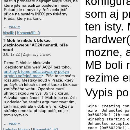
konfigur
bastlíři proberete nejzajímavější věci, na
které jste narazili za poslední měsíc.
Pokud jde o novinky, řeč zcela jistě
som aj p
přijde na systém INDX pro tiskárny
Průša, který na konci
ten isty
…
více »
bkralik
|
Komentářů: 0
hardwer(
T-Mobile nikdo k blokaci
‚dezinfowebu‘ AC24 nenutil, píše
mozne, a
soud
3.8. 17:22 | Zajímavý článek
MB boli 
Firma T-Mobile blokovala
„dezinformační web“ AC24 bez toho,
aniž by k tomu měla závazný pokyn
rezime e
orgánů veřejné moci
. Píše to ve svém
rozsudku Městský soud v Praze, který
po čtyřech letech uzavřel kauzu blokace
Vypis po
zmíněného webu. Operátor musí
uhradit škodu ve výši 35 tisíc korun.
Advokát společnosti T-Mobile se snažil i
u odvolacího senátu argumentovat tím,
wine: creating con
že firma jednala v dobré víře, když na
wine: Unhandled pa
stránky omezila přístup poté, co ji k
0x560329e1 (thread
tomu vyzvalo
WineDbg starting o
…
více »
Unhandled exceptio
code (0x560329e1).

Ladislav Hagara
|
Komentářů: 50