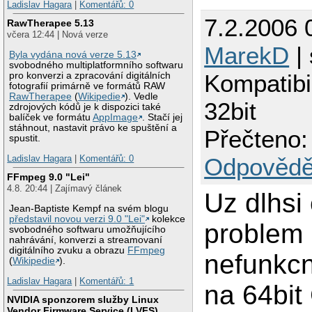
Ladislav Hagara
|
Komentářů: 0
7.2.2006 
RawTherapee 5.13
včera 12:44 | Nová verze
MarekD
| 
Byla vydána nová verze 5.13
svobodného multiplatformního softwaru
Kompatibil
pro konverzi a zpracování digitálních
fotografií primárně ve formátů RAW
RawTherapee
(
Wikipedie
). Vedle
32bit
zdrojových kódů je k dispozici také
balíček ve formátu
AppImage
. Stačí jej
stáhnout, nastavit právo ke spuštění a
Přečteno:
spustit.
Odpovědě
Ladislav Hagara
|
Komentářů: 0
FFmpeg 9.0 "Lei"
4.8. 20:44 | Zajímavý článek
Uz dlhsi
Jean-Baptiste Kempf na svém blogu
představil novou verzi 9.0 "Lei"
kolekce
problem
svobodného softwaru umožňujícího
nahrávání, konverzi a streamovaní
digitálního zvuku a obrazu
FFmpeg
nefunkcn
(
Wikipedie
).
Ladislav Hagara
|
Komentářů: 1
na 64bit
NVIDIA sponzorem služby Linux
Vendor Firmware Service (LVFS)