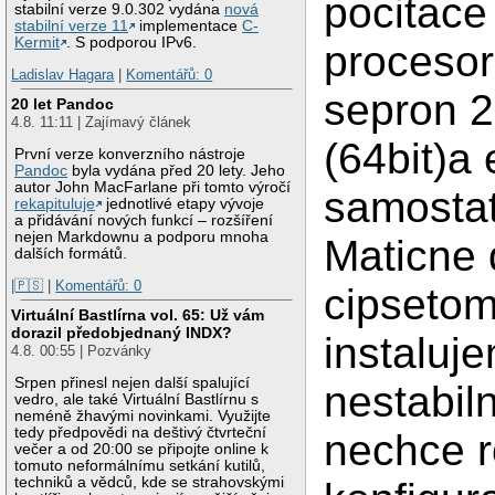
pocitace
stabilní verze 9.0.302 vydána
nová
stabilní verze 11
implementace
C-
Kermit
. S podporou IPv6.
proceso
Ladislav Hagara
|
Komentářů: 0
sepron 
20 let Pandoc
4.8. 11:11 | Zajímavý článek
(64bit)a
První verze konverzního nástroje
Pandoc
byla vydána před 20 lety. Jeho
autor John MacFarlane při tomto výročí
samostat
rekapituluje
jednotlivé etapy vývoje
a přidávání nových funkcí – rozšíření
nejen Markdownu a podporu mnoha
Maticne 
dalších formátů.
|🇵🇸
|
Komentářů: 0
cipsetom
Virtuální Bastlírna vol. 65: Už vám
dorazil předobjednaný INDX?
instaluje
4.8. 00:55 | Pozvánky
Srpen přinesl nejen další spalující
nestabil
vedro, ale také Virtuální Bastlírnu s
neméně žhavými novinkami. Využijte
tedy předpovědi na deštivý čtvrteční
nechce r
večer a od 20:00 se připojte online k
tomuto neformálnímu setkání kutilů,
techniků a vědců, kde se strahovskými