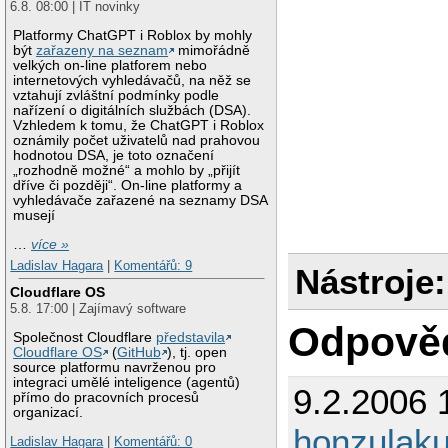
6.8. 08:00 | IT novinky
Platformy ChatGPT i Roblox by mohly
být
zařazeny na seznam
mimořádně
velkých on-line platforem nebo
internetových vyhledávačů, na něž se
vztahují zvláštní podmínky podle
nařízení o digitálních službách (DSA).
Vzhledem k tomu, že ChatGPT i Roblox
oznámily počet uživatelů nad prahovou
hodnotou DSA, je toto označení
„rozhodně možné“ a mohlo by „přijít
dříve či později“. On-line platformy a
vyhledávače zařazené na seznamy DSA
musejí
…
více »
Ladislav Hagara
|
Komentářů: 9
Nástroje:
Cloudflare OS
5.8. 17:00 | Zajímavý software
Odpově
Společnost Cloudflare
představila
Cloudflare OS
(
GitHub
), tj. open
source platformu navrženou pro
integraci umělé inteligence (agentů)
9.2.2006 
přímo do pracovních procesů
organizací.
honzulak
Ladislav Hagara
|
Komentářů: 0