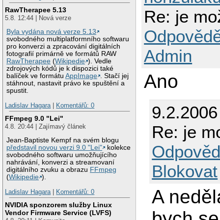
RawTherapee 5.13
Re: je mož
5.8. 12:44 | Nová verze
Odpovědě
Byla vydána nová verze 5.13
svobodného multiplatformního softwaru
pro konverzi a zpracování digitálních
Admin
fotografií primárně ve formátů RAW
RawTherapee
(
Wikipedie
). Vedle
zdrojových kódů je k dispozici také
Ano
balíček ve formátu
AppImage
. Stačí jej
stáhnout, nastavit právo ke spuštění a
spustit.
Ladislav Hagara
|
Komentářů: 0
9.2.2006
FFmpeg 9.0 "Lei"
Re: je mo
4.8. 20:44 | Zajímavý článek
Jean-Baptiste Kempf na svém blogu
Odpověd
představil novou verzi 9.0 "Lei"
kolekce
svobodného softwaru umožňujícího
nahrávání, konverzi a streamovaní
Blokovat
digitálního zvuku a obrazu
FFmpeg
(
Wikipedie
).
A neděl
Ladislav Hagara
|
Komentářů: 0
NVIDIA sponzorem služby Linux
bych se 
Vendor Firmware Service (LVFS)