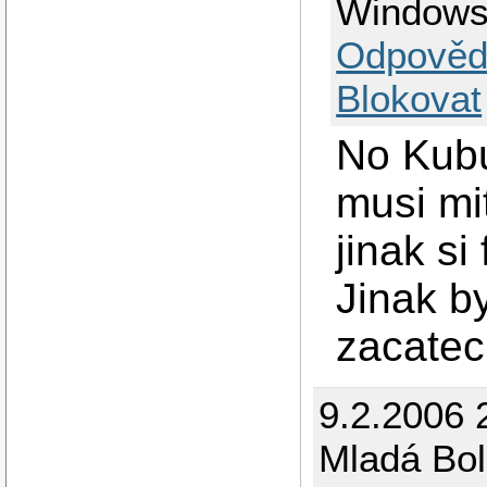
Window
Odpověd
Blokovat
No Kubu
musi mit
jinak si
Jinak b
zacatec
9.2.2006 
Mladá Bol