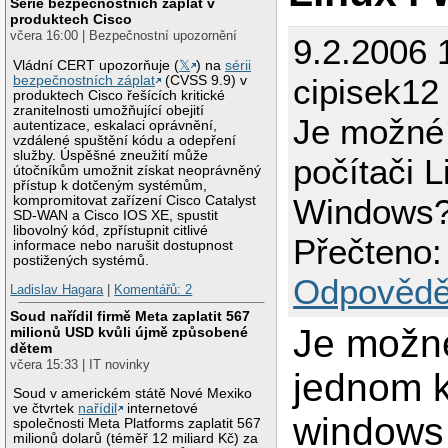
Série bezpečnostních záplat v
produktech Cisco
včera 16:00 | Bezpečnostní upozornění
9.2.2006 
Vládní CERT upozorňuje (
𝕏
) na
sérii
cipisek12
bezpečnostních záplat
(CVSS 9.9) v
produktech Cisco řešících kritické
zranitelnosti umožňující obejití
Je možné 
autentizace, eskalaci oprávnění,
vzdálené spuštění kódu a odepření
služby. Úspěšné zneužití může
počítači L
útočníkům umožnit získat neoprávněný
přístup k dotčeným systémům,
Windows
kompromitovat zařízení Cisco Catalyst
SD-WAN a Cisco IOS XE, spustit
libovolný kód, zpřístupnit citlivé
Přečteno:
informace nebo narušit dostupnost
postižených systémů.
Odpovědě
Ladislav Hagara
|
Komentářů: 2
Soud nařídil firmě Meta zaplatit 567
Je možné
milionů USD kvůli újmě způsobené
dětem
včera 15:33 | IT novinky
jednom 
Soud v americkém státě Nové Mexiko
ve čtvrtek
nařídil
internetové
windows 
společnosti Meta Platforms zaplatit 567
milionů dolarů (téměř 12 miliard Kč) za