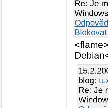
Re: Je m
Window
Odpověd
Blokovat
<flame>
Debian
15.2.20
blog:
tu
Re: Je 
Window