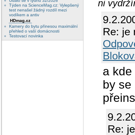
ni vydrží
Událo se v týdnu 32/2026
Týden na ScienceMag.cz: Vylepšený
test nenašel žádný rozdíl mezi
vodíkem a antiv
9.2.20
HDmag.cz
Kamery do bytu přinesou maximální
Re: je 
přehled o vaší domácnosti
Testovací novinka
Odpov
Blokov
a kde
by se
přein
9.2.2
Re: j