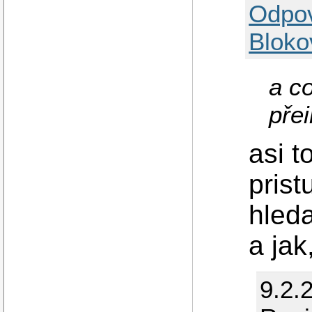
Odpo
Bloko
a c
pře
asi t
prist
hleda
a jak
9.2.