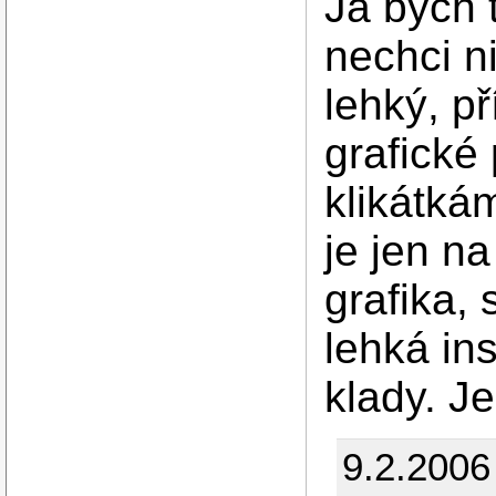
Já bych 
nechci n
lehký, p
grafické
klikátká
je jen n
grafika,
lehká ins
klady. Je
9.2.2006