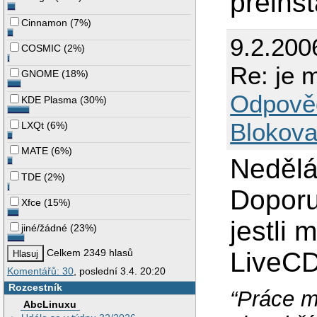
preinst
Cinnamon
(
7%
)
9.2.200
COSMIC
(
2%
)
Re: je m
GNOME
(
18%
)
Odpově
KDE Plasma
(
30%
)
Blokova
LXQt
(
6%
)
MATE
(
6%
)
Nedělá
TDE
(
2%
)
Doporu
Xfce
(
15%
)
jestli 
jiné/žádné
(
23%
)
LiveCD
Celkem 2349 hlasů
Komentářů: 30
, poslední 3.4. 20:20
Rozcestník
“Práce m
AbcLinuxu