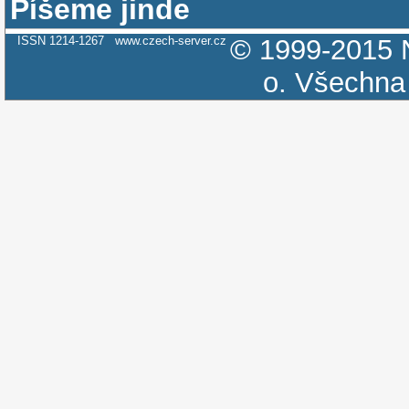
Píšeme jinde
ISSN 1214-1267
www.czech-server.cz
© 1999-2015
o.
Všechna 