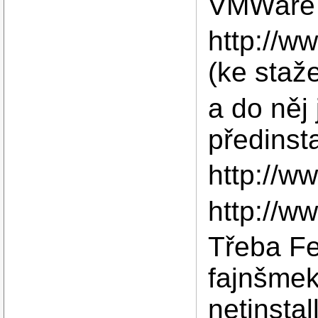
VMWare 
http://w
(ke staž
a do něj 
předinst
http://
http://
Třeba Fe
fajnšmek
netinstal