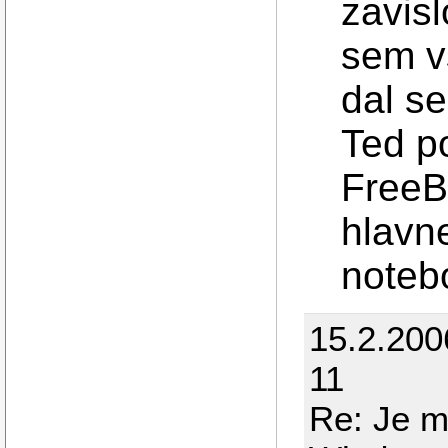
zavisl
sem v
dal se
Ted p
FreeBS
hlavn
noteb
15.2.200
11
Re: Je m