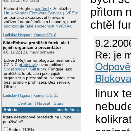
4.8. 20:11 | Komunita
přitom 
Richard Hughes
oznámil
, že službu
Linux Vendor Firmware Service (LVFS)
umožňující aktualizovat firmware
chtěl f
zařízení na počítačích s Linuxem, nově
sponzoruje také společnost NVIDIA
.
Ladislav Hagara
|
Komentářů: 0
9.2.200
SlideRshow, prohlížeč fotek, ale i
jejich organizér a prezentátor
Re: je m
4.8. 12:22 | Zajímavý software
Edvard Rejthar na blogu zaměstnanců
Odpově
CZ.NIC
představil
svou aplikaci
SlideRshow
(
GitHub
). Funguje jako
prohlížeč fotek, ale i jako jejich
Blokova
organizér a prezentátor. Neinstaluje se,
běží přímo v prohlížeči. Bez serveru.
Offline.
linux t
Ladislav Hagara
|
Komentářů: 11
nebude
Centrum
|
Napsat
|
Starší
Anketa
navrhněte »
kolikra
Které desktopové prostředí na Linuxu
používáte?
Budgie
(
10%
)