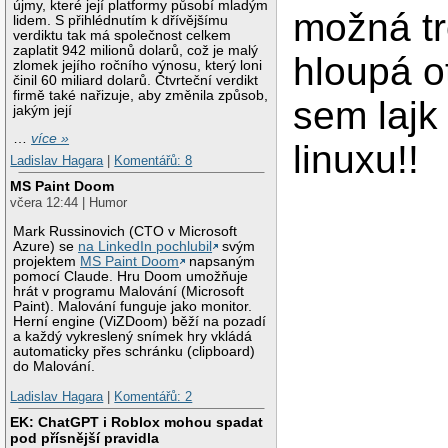
újmy, které její platformy působí mladým
možná t
lidem. S přihlédnutím k dřívějšímu
verdiktu tak má společnost celkem
zaplatit 942 milionů dolarů, což je malý
hloupá o
zlomek jejího ročního výnosu, který loni
činil 60 miliard dolarů. Čtvrteční verdikt
firmě také nařizuje, aby změnila způsob,
sem lajk
jakým její
…
více »
linuxu!!
Ladislav Hagara
|
Komentářů: 8
MS Paint Doom
včera 12:44 | Humor
Mark Russinovich (CTO v Microsoft
Azure) se
na LinkedIn pochlubil
svým
projektem
MS Paint Doom
napsaným
pomocí Claude. Hru Doom umožňuje
hrát v programu Malování (Microsoft
Paint). Malování funguje jako monitor.
Herní engine (ViZDoom) běží na pozadí
a každý vykreslený snímek hry vkládá
automaticky přes schránku (clipboard)
do Malování.
Ladislav Hagara
|
Komentářů: 2
EK: ChatGPT i Roblox mohou spadat
pod přísnější pravidla