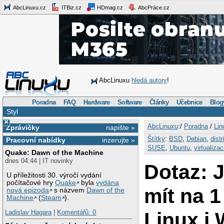
AbcLinuxu.cz
ITBiz.cz
HDmag.cz
AbcPráce.cz
AbcLinuxu
hledá autory
!
Poradna
FAQ
Hardware
Software
Články
Učebnice
Blog
Styl
×
AbcLinuxu
:/
Poradna
/
Lin
Zprávičky
napište »
Štítky
:
BSD
,
Debian
,
dist
Pracovní nabídky
inzerujte »
SUSE
,
Ubuntu
,
virtualiza
Quake: Dawn of the Machine
dnes 04:44 | IT novinky
Dotaz: 
U příležitosti 30. výročí vydání
počítačové hry
Quake
byla
vydána
mít na 1
nová epizoda
s názvem
Dawn of the
Machine
(
Steam
).
Linux i
Ladislav Hagara
|
Komentářů: 0