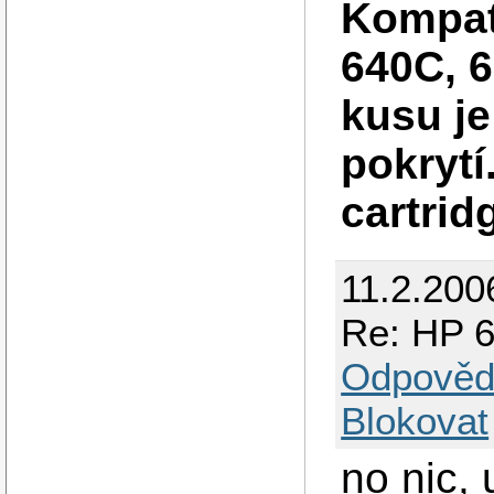
Kompati
640C, 
kusu je
pokrytí
cartrid
11.2.200
Re: HP 6
Odpověd
Blokovat
no nic,