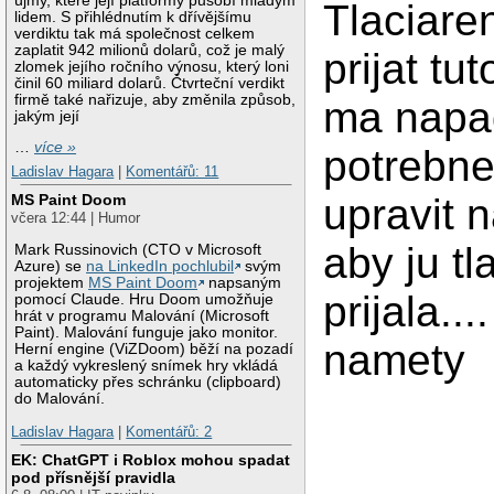
újmy, které její platformy působí mladým
Tlaciare
lidem. S přihlédnutím k dřívějšímu
verdiktu tak má společnost celkem
zaplatit 942 milionů dolarů, což je malý
prijat tu
zlomek jejího ročního výnosu, který loni
činil 60 miliard dolarů. Čtvrteční verdikt
firmě také nařizuje, aby změnila způsob,
ma napad
jakým její
…
více »
potrebne
Ladislav Hagara
|
Komentářů: 11
upravit n
MS Paint Doom
včera 12:44 | Humor
aby ju tl
Mark Russinovich (CTO v Microsoft
Azure) se
na LinkedIn pochlubil
svým
projektem
MS Paint Doom
napsaným
prijala..
pomocí Claude. Hru Doom umožňuje
hrát v programu Malování (Microsoft
Paint). Malování funguje jako monitor.
namety
Herní engine (ViZDoom) běží na pozadí
a každý vykreslený snímek hry vkládá
automaticky přes schránku (clipboard)
do Malování.
Ladislav Hagara
|
Komentářů: 2
EK: ChatGPT i Roblox mohou spadat
pod přísnější pravidla