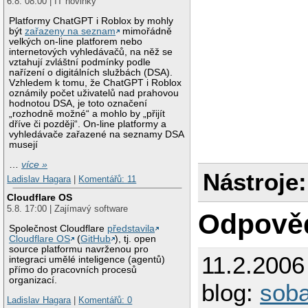
6.8. 08:00 | IT novinky
Platformy ChatGPT i Roblox by mohly
být
zařazeny na seznam
mimořádně
velkých on-line platforem nebo
internetových vyhledávačů, na něž se
vztahují zvláštní podmínky podle
nařízení o digitálních službách (DSA).
Vzhledem k tomu, že ChatGPT i Roblox
oznámily počet uživatelů nad prahovou
hodnotou DSA, je toto označení
„rozhodně možné“ a mohlo by „přijít
dříve či později“. On-line platformy a
vyhledávače zařazené na seznamy DSA
musejí
…
více »
Nástroje:
Ladislav Hagara
|
Komentářů: 11
Cloudflare OS
5.8. 17:00 | Zajímavý software
Odpově
Společnost Cloudflare
představila
Cloudflare OS
(
GitHub
), tj. open
source platformu navrženou pro
11.2.2006
integraci umělé inteligence (agentů)
přímo do pracovních procesů
organizací.
blog:
sob
Ladislav Hagara
|
Komentářů: 0