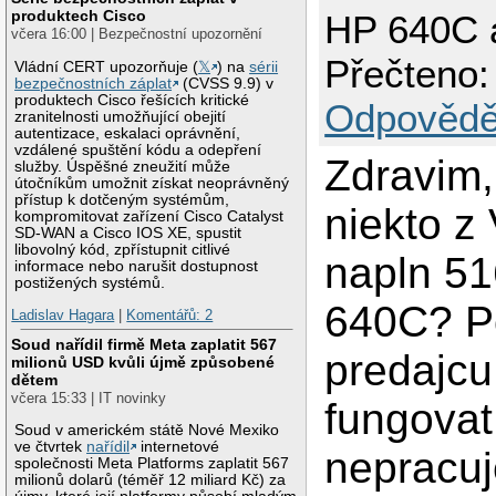
produktech Cisco
HP 640C 
včera 16:00 | Bezpečnostní upozornění
Přečteno:
Vládní CERT upozorňuje (
𝕏
) na
sérii
bezpečnostních záplat
(CVSS 9.9) v
produktech Cisco řešících kritické
Odpovědě
zranitelnosti umožňující obejití
autentizace, eskalaci oprávnění,
vzdálené spuštění kódu a odepření
Zdravim,
služby. Úspěšné zneužití může
útočníkům umožnit získat neoprávněný
přístup k dotčeným systémům,
niekto z
kompromitovat zařízení Cisco Catalyst
SD-WAN a Cisco IOS XE, spustit
libovolný kód, zpřístupnit citlivé
napln 5
informace nebo narušit dostupnost
postižených systémů.
640C? P
Ladislav Hagara
|
Komentářů: 2
Soud nařídil firmě Meta zaplatit 567
predajcu
milionů USD kvůli újmě způsobené
dětem
včera 15:33 | IT novinky
fungovat,
Soud v americkém státě Nové Mexiko
ve čtvrtek
nařídil
internetové
nepracuj
společnosti Meta Platforms zaplatit 567
milionů dolarů (téměř 12 miliard Kč) za