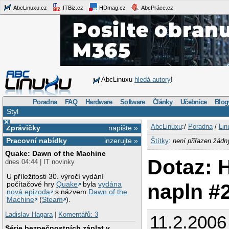
AbcLinuxu.cz
ITBiz.cz
HDmag.cz
AbcPráce.cz
AbcLinuxu
hledá autory
!
Poradna
FAQ
Hardware
Software
Články
Učebnice
Blog
Styl
×
AbcLinuxu
:/
Poradna
/
Lin
Zprávičky
napište »
Pracovní nabídky
inzerujte »
Štítky
:
není přiřazen žádn
Quake: Dawn of the Machine
Dotaz: 
dnes 04:44 | IT novinky
U příležitosti 30. výročí vydání
napln #
počítačové hry
Quake
byla
vydána
nová epizoda
s názvem
Dawn of the
Machine
(
Steam
).
Ladislav Hagara
|
Komentářů: 3
11.2.2006
Série bezpečnostních záplat v