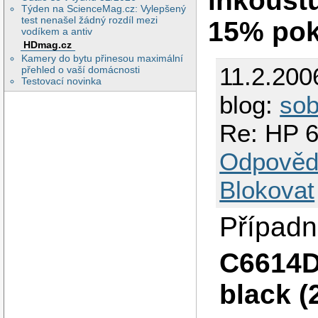
inkoustu
Týden na ScienceMag.cz: Vylepšený
test nenašel žádný rozdíl mezi
15% pokr
vodíkem a antiv
HDmag.cz
Kamery do bytu přinesou maximální
11.2.200
přehled o vaší domácnosti
Testovací novinka
blog:
so
Re: HP 6
Odpověd
Blokovat
Případn
C6614DE
black (