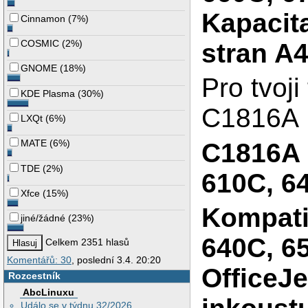
Kapacit
Cinnamon
(
7%
)
COSMIC
(
2%
)
stran A4
GNOME
(
18%
)
Pro tvoj
KDE Plasma
(
30%
)
C1816A
LXQt
(
6%
)
MATE
(
6%
)
C1816A 
TDE
(
2%
)
610C, 6
Xfce
(
15%
)
Kompati
jiné/žádné
(
23%
)
640C, 6
Celkem 2351 hlasů
Komentářů: 30
, poslední 3.4. 20:20
OfficeJe
Rozcestník
AbcLinuxu
Událo se v týdnu 32/2026