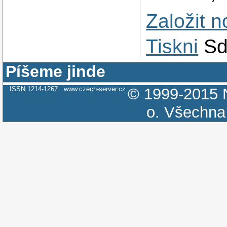
Založit 
Tiskni
Sd
Píšeme jinde
ISSN 1214-1267
www.czech-server.cz
© 1999-2015
o.
Všechna 