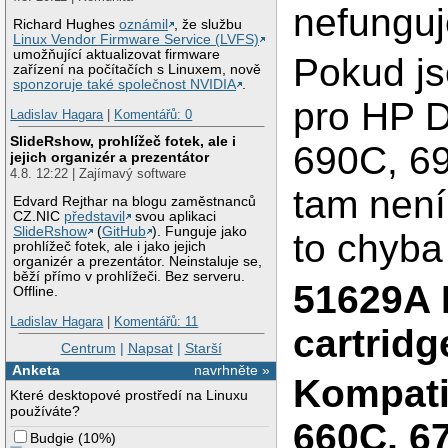
nefunguj
Richard Hughes
oznámil
, že službu
Linux Vendor Firmware Service (LVFS)
umožňující aktualizovat firmware
Pokud js
zařízení na počítačích s Linuxem, nově
sponzoruje také společnost NVIDIA
.
pro HP D
Ladislav Hagara
|
Komentářů: 0
SlideRshow, prohlížeč fotek, ale i
690C, 69
jejich organizér a prezentátor
4.8. 12:22 | Zajímavý software
tam není
Edvard Rejthar na blogu zaměstnanců
CZ.NIC
představil
svou aplikaci
SlideRshow
(
GitHub
). Funguje jako
to chyba 
prohlížeč fotek, ale i jako jejich
organizér a prezentátor. Neinstaluje se,
běží přímo v prohlížeči. Bez serveru.
51629A H
Offline.
Ladislav Hagara
|
Komentářů: 11
cartridg
Centrum
|
Napsat
|
Starší
Anketa
navrhněte »
Kompati
Které desktopové prostředí na Linuxu
používáte?
660C, 6
Budgie
(
10%
)