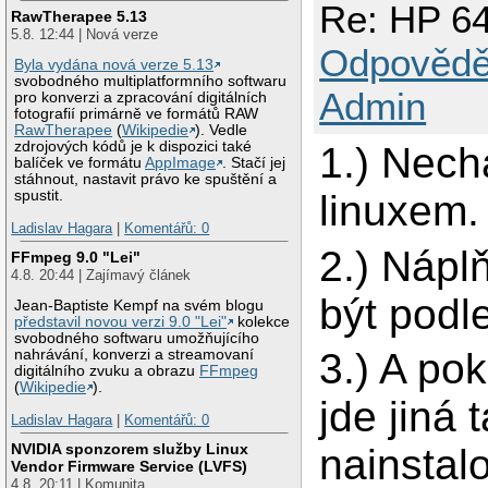
Re: HP 64
RawTherapee 5.13
5.8. 12:44 | Nová verze
Odpovědě
Byla vydána nová verze 5.13
svobodného multiplatformního softwaru
Admin
pro konverzi a zpracování digitálních
fotografií primárně ve formátů RAW
RawTherapee
(
Wikipedie
). Vedle
zdrojových kódů je k dispozici také
1.) Nech
balíček ve formátu
AppImage
. Stačí jej
stáhnout, nastavit právo ke spuštění a
linuxem.
spustit.
Ladislav Hagara
|
Komentářů: 0
2.) Nápl
FFmpeg 9.0 "Lei"
4.8. 20:44 | Zajímavý článek
být podl
Jean-Baptiste Kempf na svém blogu
představil novou verzi 9.0 "Lei"
kolekce
svobodného softwaru umožňujícího
3.) A pok
nahrávání, konverzi a streamovaní
digitálního zvuku a obrazu
FFmpeg
(
Wikipedie
).
jde jiná 
Ladislav Hagara
|
Komentářů: 0
NVIDIA sponzorem služby Linux
nainstalo
Vendor Firmware Service (LVFS)
4.8. 20:11 | Komunita