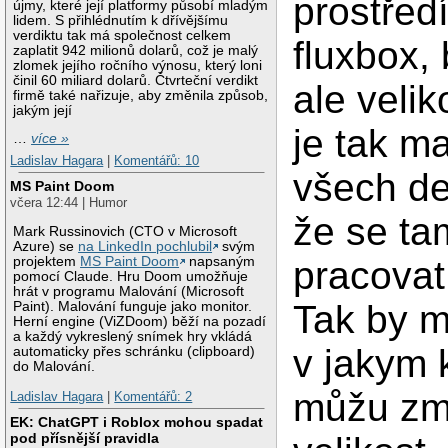
prostřed
újmy, které její platformy působí mladým
lidem. S přihlédnutím k dřívějšímu
verdiktu tak má společnost celkem
fluxbox,
zaplatit 942 milionů dolarů, což je malý
zlomek jejího ročního výnosu, který loni
činil 60 miliard dolarů. Čtvrteční verdikt
ale veli
firmě také nařizuje, aby změnila způsob,
jakým její
je tak ma
…
více »
Ladislav Hagara
|
Komentářů: 10
všech de
MS Paint Doom
včera 12:44 | Humor
že se ta
Mark Russinovich (CTO v Microsoft
Azure) se
na LinkedIn pochlubil
svým
projektem
MS Paint Doom
napsaným
pracovat
pomocí Claude. Hru Doom umožňuje
hrát v programu Malování (Microsoft
Tak by m
Paint). Malování funguje jako monitor.
Herní engine (ViZDoom) běží na pozadí
a každý vykreslený snímek hry vkládá
v jakym 
automaticky přes schránku (clipboard)
do Malování.
můžu zm
Ladislav Hagara
|
Komentářů: 2
EK: ChatGPT i Roblox mohou spadat
pod přísnější pravidla