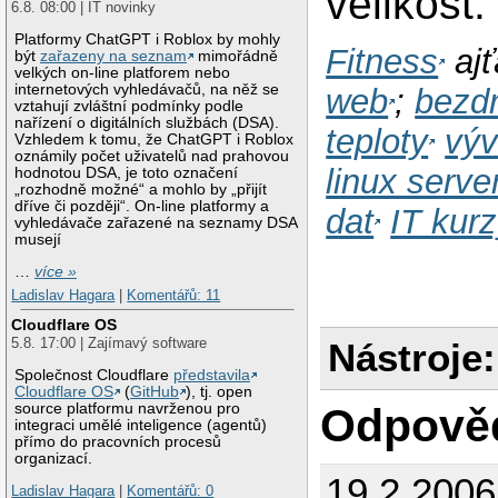
velikost.
6.8. 08:00 | IT novinky
Platformy ChatGPT i Roblox by mohly
Fitness
ajť
být
zařazeny na seznam
mimořádně
velkých on-line platforem nebo
internetových vyhledávačů, na něž se
web
;
bezdr
vztahují zvláštní podmínky podle
nařízení o digitálních službách (DSA).
teploty
výv
Vzhledem k tomu, že ChatGPT i Roblox
oznámily počet uživatelů nad prahovou
linux serve
hodnotou DSA, je toto označení
„rozhodně možné“ a mohlo by „přijít
dříve či později“. On-line platformy a
dat
IT kur
vyhledávače zařazené na seznamy DSA
musejí
…
více »
Ladislav Hagara
|
Komentářů: 11
Cloudflare OS
5.8. 17:00 | Zajímavý software
Nástroje:
Společnost Cloudflare
představila
Cloudflare OS
(
GitHub
), tj. open
source platformu navrženou pro
Odpově
integraci umělé inteligence (agentů)
přímo do pracovních procesů
organizací.
19.2.200
Ladislav Hagara
|
Komentářů: 0