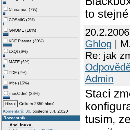
Blackbox
Cinnamon
(
7%
)
to stejn
COSMIC
(
2%
)
20.2.200
GNOME
(
18%
)
Ghlog
| M.
KDE Plasma
(
30%
)
LXQt
(
6%
)
Re: jak z
MATE
(
6%
)
Odpovědě
TDE
(
2%
)
Admin
Xfce
(
15%
)
Staci zme
jiné/žádné
(
23%
)
konfigur
Celkem 2350 hlasů
Komentářů: 30
, poslední 3.4. 20:20
tusim, z
Rozcestník
AbcLinuxu