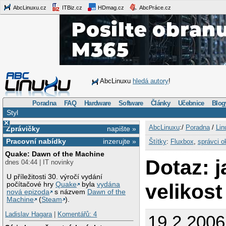
AbcLinuxu.cz
ITBiz.cz
HDmag.cz
AbcPráce.cz
AbcLinuxu
hledá autory
!
Poradna
FAQ
Hardware
Software
Články
Učebnice
Blog
Styl
×
AbcLinuxu
:/
Poradna
/
Lin
Zprávičky
napište »
Pracovní nabídky
inzerujte »
Štítky
:
Fluxbox
,
správci o
Quake: Dawn of the Machine
Dotaz: j
dnes 04:44 | IT novinky
U příležitosti 30. výročí vydání
velikos
počítačové hry
Quake
byla
vydána
nová epizoda
s názvem
Dawn of the
Machine
(
Steam
).
Ladislav Hagara
|
Komentářů: 4
19.2.2006