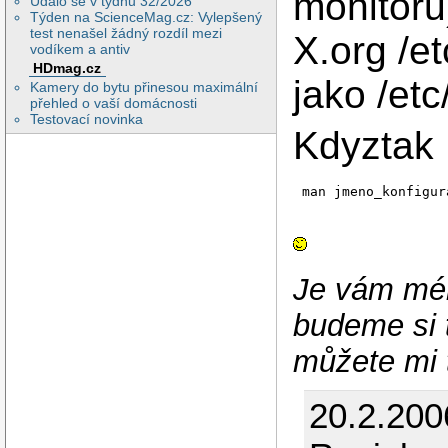
monitoru
Událo se v týdnu 32/2026
Týden na ScienceMag.cz: Vylepšený
test nenašel žádný rozdíl mezi
X.org /e
vodíkem a antiv
HDmag.cz
jako /et
Kamery do bytu přinesou maximální
přehled o vaší domácnosti
Testovací novinka
Kdyztak
man jmeno_konfigur
Je vám mén
budeme si t
můžete mi t
20.2.200