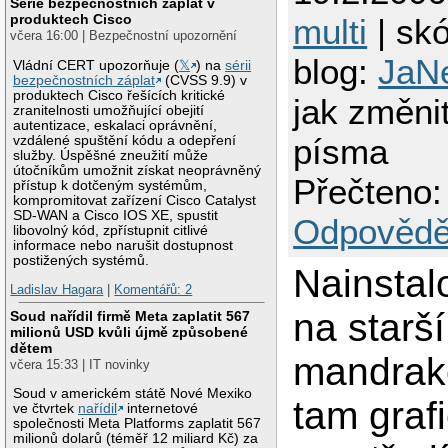
Série bezpečnostních záplat v
produktech Cisco
multi
| skó
včera 16:00 | Bezpečnostní upozornění
blog:
JaN
Vládní CERT upozorňuje (
𝕏
) na
sérii
bezpečnostních záplat
(CVSS 9.9) v
produktech Cisco řešících kritické
jak změnit
zranitelnosti umožňující obejití
autentizace, eskalaci oprávnění,
písma
vzdálené spuštění kódu a odepření
služby. Úspěšné zneužití může
útočníkům umožnit získat neoprávněný
Přečteno:
přístup k dotčeným systémům,
kompromitovat zařízení Cisco Catalyst
SD-WAN a Cisco IOS XE, spustit
Odpovědě
libovolný kód, zpřístupnit citlivé
informace nebo narušit dostupnost
postižených systémů.
Nainstal
Ladislav Hagara
|
Komentářů: 2
na starš
Soud nařídil firmě Meta zaplatit 567
milionů USD kvůli újmě způsobené
dětem
mandrak
včera 15:33 | IT novinky
Soud v americkém státě Nové Mexiko
tam graf
ve čtvrtek
nařídil
internetové
společnosti Meta Platforms zaplatit 567
milionů dolarů (téměř 12 miliard Kč) za