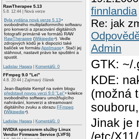
RawTherapee 5.13
finnlandia
5.8. 12:44 | Nová verze
Re: jak z
Byla vydána nová verze 5.13
svobodného multiplatformního softwaru
pro konverzi a zpracování digitálních
Odpovědě
fotografií primárně ve formátů RAW
RawTherapee
(
Wikipedie
). Vedle
zdrojových kódů je k dispozici také
Admin
balíček ve formátu
AppImage
. Stačí jej
stáhnout, nastavit právo ke spuštění a
spustit.
GTK: ~/.g
Ladislav Hagara
|
Komentářů: 0
FFmpeg 9.0 "Lei"
KDE: nak
4.8. 20:44 | Zajímavý článek
Jean-Baptiste Kempf na svém blogu
(možná t
představil novou verzi 9.0 "Lei"
kolekce
svobodného softwaru umožňujícího
nahrávání, konverzi a streamovaní
souboru,
digitálního zvuku a obrazu
FFmpeg
(
Wikipedie
).
Jinak je
Ladislav Hagara
|
Komentářů: 0
NVIDIA sponzorem služby Linux
/etc/X11
Vendor Firmware Service (LVFS)