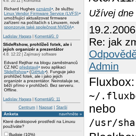
4.8. 20:11 | Komunita
Richard Hughes
oznámil
, že službu
Užívej dne 
Linux Vendor Firmware Service (LVFS)
umožňující aktualizovat firmware
zařízení na počítačích s Linuxem, nově
19.2.200
sponzoruje také společnost NVIDIA
.
Ladislav Hagara
|
Komentářů: 0
Re: jak z
SlideRshow, prohlížeč fotek, ale i
jejich organizér a prezentátor
Odpovědě
4.8. 12:22 | Zajímavý software
Admin
Edvard Rejthar na blogu zaměstnanců
CZ.NIC
představil
svou aplikaci
SlideRshow
(
GitHub
). Funguje jako
prohlížeč fotek, ale i jako jejich
Fluxbox:
organizér a prezentátor. Neinstaluje se,
běží přímo v prohlížeči. Bez serveru.
Offline.
~/.fluxb
Ladislav Hagara
|
Komentářů: 11
nebo
Centrum
|
Napsat
|
Starší
Anketa
navrhněte »
/usr/sha
Které desktopové prostředí na Linuxu
používáte?
Budgie
(
10%
)