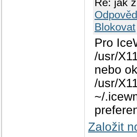
Re: jak 
Odpověd
Blokovat
Pro Ic
/usr/X1
nebo ok
/usr/X1
~/.icew
prefere
Založit 