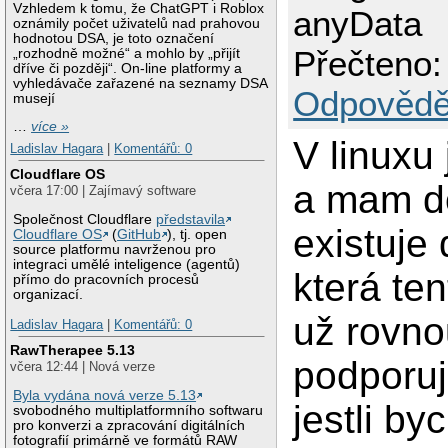
Vzhledem k tomu, že ChatGPT i Roblox
anyData
oznámily počet uživatelů nad prahovou
hodnotou DSA, je toto označení
Přečteno:
„rozhodně možné“ a mohlo by „přijít
dříve či později“. On-line platformy a
vyhledávače zařazené na seznamy DSA
Odpovědě
musejí
…
více »
V linuxu
Ladislav Hagara
|
Komentářů: 0
Cloudflare OS
a mam d
včera 17:00 | Zajímavý software
Společnost Cloudflare
představila
existuje 
Cloudflare OS
(
GitHub
), tj. open
source platformu navrženou pro
integraci umělé inteligence (agentů)
která te
přímo do pracovních procesů
organizací.
už rovno
Ladislav Hagara
|
Komentářů: 0
RawTherapee 5.13
podporu
včera 12:44 | Nová verze
Byla vydána nová verze 5.13
jestli by
svobodného multiplatformního softwaru
pro konverzi a zpracování digitálních
fotografií primárně ve formátů RAW