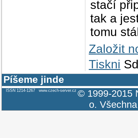
stačí při
tak a jes
tomu st
Založit 
Tiskni
Sd
Píšeme jinde
ISSN 1214-1267
www.czech-server.cz
© 1999-2015
o.
Všechna 