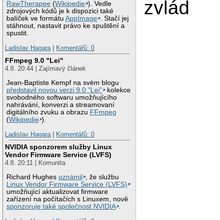
zvlád
RawTherapee
(
Wikipedie
). Vedle
zdrojových kódů je k dispozici také
balíček ve formátu
AppImage
. Stačí jej
stáhnout, nastavit právo ke spuštění a
spustit.
Ladislav Hagara
|
Komentářů: 0
FFmpeg 9.0 "Lei"
4.8. 20:44 | Zajímavý článek
Jean-Baptiste Kempf na svém blogu
představil novou verzi 9.0 "Lei"
kolekce
svobodného softwaru umožňujícího
nahrávání, konverzi a streamovaní
digitálního zvuku a obrazu
FFmpeg
(
Wikipedie
).
Ladislav Hagara
|
Komentářů: 0
NVIDIA sponzorem služby Linux
Vendor Firmware Service (LVFS)
4.8. 20:11 | Komunita
Richard Hughes
oznámil
, že službu
Linux Vendor Firmware Service (LVFS)
umožňující aktualizovat firmware
zařízení na počítačích s Linuxem, nově
sponzoruje také společnost NVIDIA
.