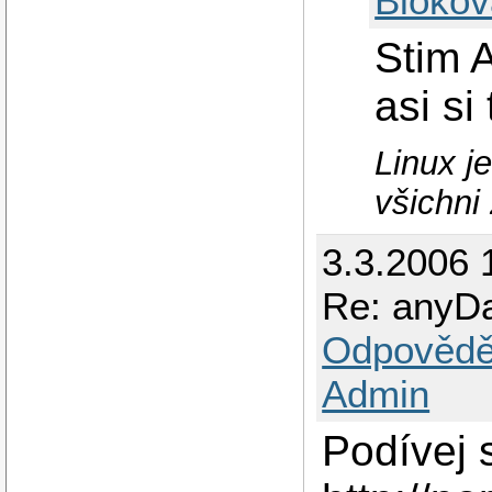
Blokov
Stim 
asi s
Linux j
všichni
3.3.2006 
Re: anyD
Odpovědě
Admin
Podívej 