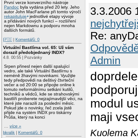
První verze konverzního nástroje
Pandoc
byla vydána před 20 lety. Jeho
3.3.2006 
autor John MacFarlane při tomto výročí
rekapituluje
jednotlivé etapy vývoje
nejchytřej
a přidávání nových funkcí – rozšíření
nejen Markdownu a podporu mnoha
dalších formátů.
Re: anyD
|🇵🇸
|
Komentářů: 0
Odpovědě
Virtuální Bastlírna vol. 65: Už vám
dorazil předobjednaný INDX?
Admin
4.8. 00:55 | Pozvánky
Srpen přinesl nejen další spalující
vedro, ale také Virtuální Bastlírnu s
doprdele
neméně žhavými novinkami. Využijte
tedy předpovědi na deštivý čtvrteční
večer a od 20:00 se připojte online k
podporuj
tomuto neformálnímu setkání kutilů,
techniků a vědců, kde se strahovskými
bastlíři proberete nejzajímavější věci, na
modul usb
které jste narazili za poslední měsíc.
Pokud jde o novinky, řeč zcela jistě
přijde na systém INDX pro tiskárny
maji vse
Průša, který na konci
…
více »
Kuolema Ka
bkralik
|
Komentářů: 0