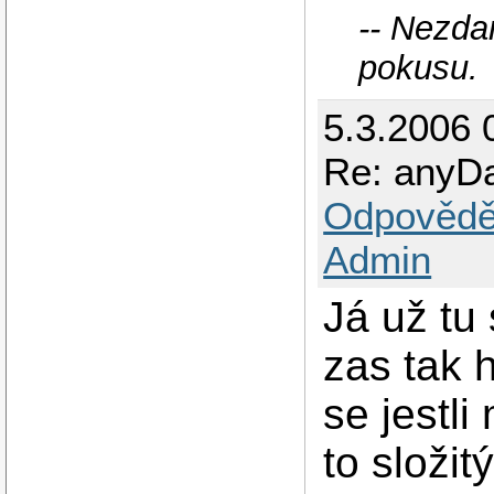
-- Nezda
pokusu.
5.3.2006 
Re: anyD
Odpovědě
Admin
Já už tu
zas tak 
se jestli
to složit