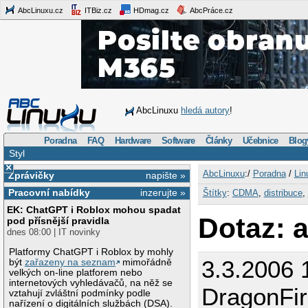
AbcLinuxu.cz
ITBiz.cz
HDmag.cz
AbcPráce.cz
AbcLinuxu
hledá autory
!
Poradna
FAQ
Hardware
Software
Články
Učebnice
Blog
Styl
×
AbcLinuxu
:/
Poradna
/
Lin
Zprávičky
napište »
Pracovní nabídky
inzerujte »
Štítky
:
CDMA
,
distribuce
,
EK: ChatGPT i Roblox mohou spadat
Dotaz: 
pod přísnější pravidla
dnes 08:00 | IT novinky
Platformy ChatGPT i Roblox by mohly
3.3.2006 
být
zařazeny na seznam
mimořádně
velkých on-line platforem nebo
internetových vyhledávačů, na něž se
DragonFi
vztahují zvláštní podmínky podle
nařízení o digitálních službách (DSA).