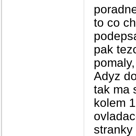
poradne 
to co ch
podepsa
pak tez
pomaly,
Adyz do
tak ma 
kolem 1
ovladac
stranky