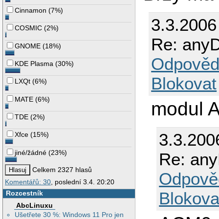
Cinnamon
(
7%
)
3.3.2006
COSMIC
(
2%
)
Re: any
GNOME
(
18%
)
Odpověd
KDE Plasma
(
30%
)
Blokovat
LXQt
(
6%
)
MATE
(
6%
)
modul A
TDE
(
2%
)
3.3.200
Xfce
(
15%
)
jiné/žádné
(
23%
)
Re: an
Celkem 2327 hlasů
Odpově
Komentářů: 30
, poslední 3.4. 20:20
Blokova
Rozcestník
AbcLinuxu
Ušetřete 30 %: Windows 11 Pro jen