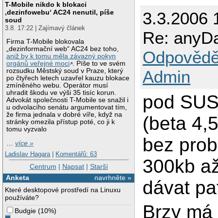
T-Mobile nikdo k blokaci
‚dezinfowebu‘ AC24 nenutil, píše
3.3.2006 
soud
3.8. 17:22 | Zajímavý článek
Re: anyD
Firma T-Mobile blokovala
„dezinformační web“ AC24 bez toho,
Odpovědě
aniž by k tomu měla závazný pokyn
orgánů veřejné moci
. Píše to ve svém
Admin
rozsudku Městský soud v Praze, který
po čtyřech letech uzavřel kauzu blokace
zmíněného webu. Operátor musí
uhradit škodu ve výši 35 tisíc korun.
pod SUSE
Advokát společnosti T-Mobile se snažil i
u odvolacího senátu argumentovat tím,
že firma jednala v dobré víře, když na
(beta 4,
stránky omezila přístup poté, co ji k
tomu vyzvalo
bez prob
…
více »
Ladislav Hagara
|
Komentářů: 63
300kb až
Centrum
|
Napsat
|
Starší
Anketa
navrhněte »
dávat pa
Které desktopové prostředí na Linuxu
používáte?
Brzy má v
Budgie
(
10%
)