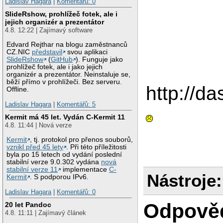
Ladislav Hagara
|
Komentářů: 0
SlideRshow, prohlížeč fotek, ale i
jejich organizér a prezentátor
4.8. 12:22 | Zajímavý software
Edvard Rejthar na blogu zaměstnanců
CZ.NIC
představil
svou aplikaci
SlideRshow
(
GitHub
). Funguje jako
prohlížeč fotek, ale i jako jejich
organizér a prezentátor. Neinstaluje se,
běží přímo v prohlížeči. Bez serveru.
http://da
Offline.
Ladislav Hagara
|
Komentářů: 5
Kermit má 45 let. Vydán C-Kermit 11
4.8. 11:44 | Nová verze
Kermit
, tj. protokol pro přenos souborů,
vznikl před 45 lety
. Při této příležitosti
byla po 15 letech od vydání poslední
stabilní verze 9.0.302 vydána
nová
stabilní verze 11
implementace
C-
Nástroje:
Kermit
. S podporou IPv6.
Ladislav Hagara
|
Komentářů: 0
Odpově
20 let Pandoc
4.8. 11:11 | Zajímavý článek