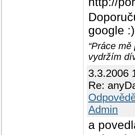
http://p
Doporuču
google :)
“Práce mě 
vydržím dív
3.3.2006 
Re: anyD
Odpovědě
Admin
a povedl