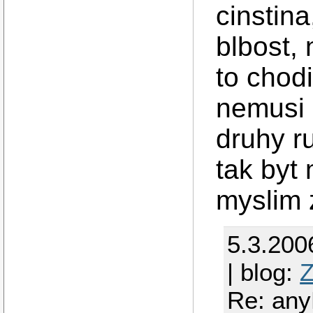
cinstina
blbost, 
to chodi
nemusi b
druhy r
tak byt
myslim 
5.3.200
| blog:
Z
Re: an