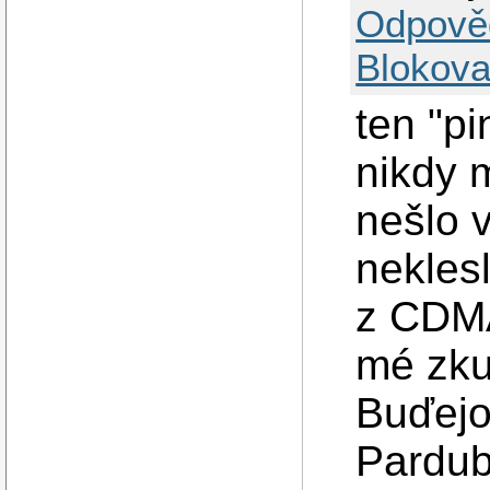
Odpově
Blokova
ten "p
nikdy m
nešlo 
nekles
z CDMA
mé zku
Buďejo
Pardub