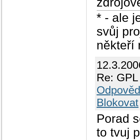
zdrojov
* - ale
svůj pr
někteří
12.3.200
Re: GPL 
Odpověd
Blokovat
Porad s
to tvuj 