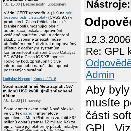
Nástroje:
7.8. 16:00 | Bezpečnostní upozornění
Vládní CERT upozorňuje (
𝕏
) na
sérii
Odpově
bezpečnostních záplat
(CVSS 9.9) v
produktech Cisco řešících kritické
zranitelnosti umožňující obejití
autentizace, eskalaci oprávnění,
vzdálené spuštění kódu a odepření
12.3.2006
služby. Úspěšné zneužití může
útočníkům umožnit získat neoprávněný
Re: GPL k
přístup k dotčeným systémům,
kompromitovat zařízení Cisco Catalyst
SD-WAN a Cisco IOS XE, spustit
Odpovědě
libovolný kód, zpřístupnit citlivé
informace nebo narušit dostupnost
postižených systémů.
Admin
Ladislav Hagara
|
Komentářů: 6
Aby byly
Soud nařídil firmě Meta zaplatit 567
milionů USD kvůli újmě způsobené
dětem
musíte p
7.8. 15:33 | IT novinky
Soud v americkém státě Nové Mexiko
části sof
ve čtvrtek
nařídil
internetové
společnosti Meta Platforms zaplatit 567
milionů dolarů (téměř 12 miliard Kč) za
GPL. Viz
újmy, které její platformy působí mladým
lidem. S přihlédnutím k dřívějšímu