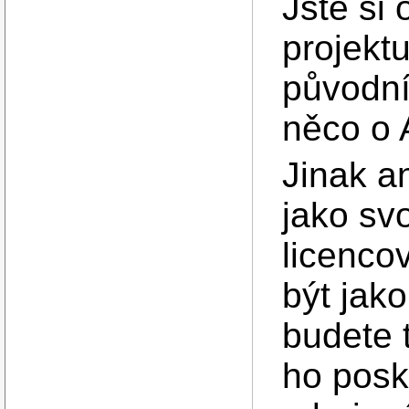
Jste si 
projekt
původní
něco o 
Jinak a
jako sv
licenco
být jak
budete 
ho posk