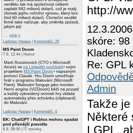
verdiktu tak má společnost celkem
http://w
zaplatit 942 milionů dolarů, což je malý
zlomek jejího ročního výnosu, který loni
činil 60 miliard dolarů. Čtvrteční verdikt
firmě také nařizuje, aby změnila způsob,
12.3.200
jakým její
…
více »
skóre: 98 
Ladislav Hagara
|
Komentářů: 20
MS Paint Doom
Kladensk
7.8. 12:44 | Humor
Re: GPL k
Mark Russinovich (CTO v Microsoft
Azure) se
na LinkedIn pochlubil
svým
projektem
MS Paint Doom
napsaným
Odpovědě
pomocí Claude. Hru Doom umožňuje
hrát v programu Malování (Microsoft
Admin
Paint). Malování funguje jako monitor.
Herní engine (ViZDoom) běží na pozadí
a každý vykreslený snímek hry vkládá
automaticky přes schránku (clipboard)
Takže je
do Malování.
Ladislav Hagara
|
Komentářů: 4
Některé 
EK: ChatGPT i Roblox mohou spadat
pod přísnější pravidla
LGPL, ab
6.8. 08:00 | IT novinky