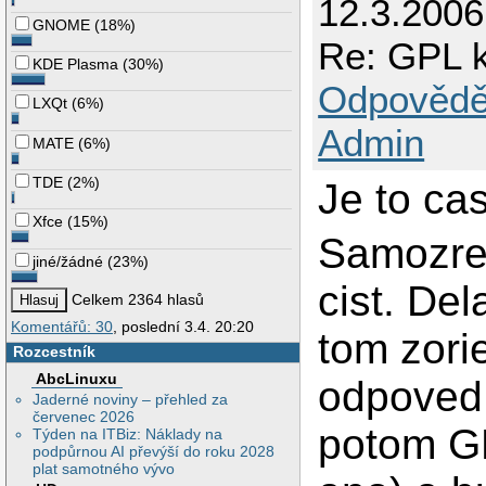
12.3.200
GNOME
(
18%
)
Re: GPL k
KDE Plasma
(
30%
)
Odpovědě
LXQt
(
6%
)
Admin
MATE
(
6%
)
TDE
(
2%
)
Je to cas
Xfce
(
15%
)
Samozrej
jiné/žádné
(
23%
)
cist. De
Celkem 2364 hlasů
Komentářů: 30
, poslední 3.4. 20:20
tom zori
Rozcestník
AbcLinuxu
odpoved 
Jaderné noviny – přehled za
červenec 2026
potom GP
Týden na ITBiz: Náklady na
podpůrnou AI převýší do roku 2028
plat samotného vývo