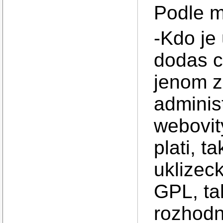
Podle m
-Kdo je 
dodas c
jenom za
adminis
webovity
plati, t
uklizec
GPL, ta
rozhodno