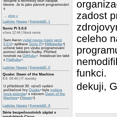
organiza
stoupne a technický dluh naopak
klesne. Je to jako párové programování
s
zadost p
…
více »
Ladislav Hagara
|
Komentářů: 1
zdrojov
Sonic Pi 5.0.0
včera 12:44 | Nová verze
celeho 
Sam Aaron
vydal novou major verzi
5.0.0
aplikace
Sonic Pi
(
Wikipedie
)
programu
určené také pro výuku programování
pomocí skládání hudby. Přehled
novinek na
GitHubu
. Instalovat lze také
nemodifik
z
Flathubu
.
Ladislav Hagara
|
Komentářů: 0
funkci.
Quake: Dawn of the Machine
8.8. 04:44 | IT novinky
dekuji, 
U příležitosti 30. výročí vydání
počítačové hry
Quake
byla
vydána
nová epizoda
s názvem
Dawn of the
Machine
(
Steam
).
Ladislav Hagara
|
Komentářů: 8
Série bezpečnostních záplat v
produktech Cisco