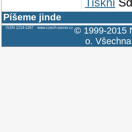
Tiskni
Sd
Píšeme jinde
ISSN 1214-1267
www.czech-server.cz
© 1999-2015
o.
Všechna 