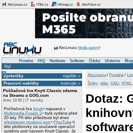
AbcLinuxu.cz
ITBiz.cz
HDmag.cz
AbcPráce.cz
AbcLinuxu
hledá autory
!
Poradna
FAQ
Hardware
Software
Články
Učebnice
Blog
Styl
×
AbcLinuxu
:/
Poradna
/
Lin
Zprávičky
napište »
Pracovní nabídky
inzerujte »
Štítky
:
glibc
,
GNU
,
HTML
Počítačová hra Knytt Classic zdarma
Dotaz: 
na Steamu a GOG.com
dnes 19:00 | IT novinky
knihovn
Počítačová hra
Knytt
napsaná v
Multimedia Fusion 2
byla vydána před
20 lety. Při této příležitosti byl dnes
představen moderní port
(
YouTube
)
softwar
této plošinovky na současné operační
systémy pod názvem Knytt Classic. Je