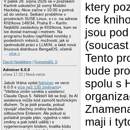
V pátek 28. srpna 2026 se v pražském
ktery po
Karlíně uskuteční již osmý Mobilní
Hackday. Akce začne v 10:00 a potrvá
až do večera. Setkání proběhne v
fce knih
prostorách SUSE Linux, s.r.o. na adrese
Křižíkova 148/34, Praha 8 – Karlín.
Nejbližší zastávkou je Křižíkova, kam se
jsou po
lze dostat tramvají i metrem. Na
programu budou například novinky z
posledních měsíců, možnosti, jak si
(soucast 
zjednodušit práci s LLM/AI, a také nová
linuxová distribuce BengalOS, včetně
…
více »
Tento p
David Heidelberg
|
Komentářů: 0
bude pr
Adminer 6.0.0
včera 17:22 | Nová verze
spolu s
Jakub Vrána vydal
Adminer
ve verzi
6.0.0 s
více než 130 změnami
:
"Většina změn vznikla s asistencí
organiza
Claude Opus 5. Někteří lidi se bojí, že AI
asistence může kód zamořit technickým
dluhem. To je jistě pravda, pokud
Znamena
vývojář všechny změny bezduše
odbouchne Enterem. Ale pokud si
pořádně projde plán, vyjedná v něm
maji i tyt
změny a pak totéž udělá i s
vygenerovaným kódem, kvalita kódu