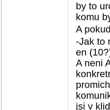
by to u
komu by
A pokud
-Jak to
en (10?
A neni A
konkret
promich
komunik
jsi v kl