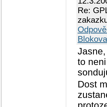
12.3.20
Re: GPL
zakazk
Odpově
Blokova
Jasne, 
to nen
sonduju
Dost m
zustan
protoz