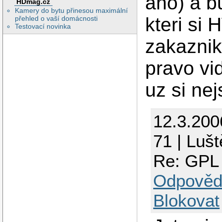
ano) a b
HDmag.cz
Kamery do bytu přinesou maximální
kteri si
přehled o vaší domácnosti
Testovací novinka
zakazni
pravo vi
uz si nej
12.3.200
71 | Luš
Re: GPL 
Odpověd
Blokovat