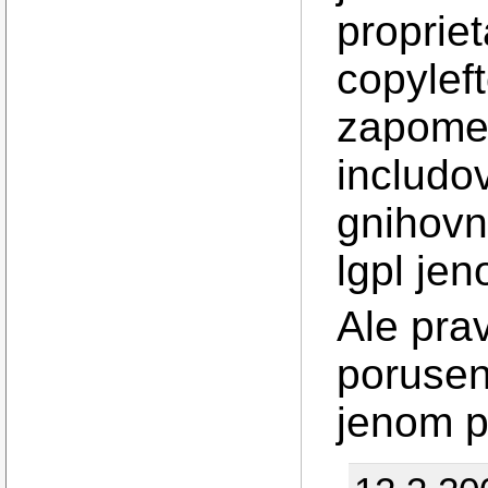
propriet
copylef
zapomen
includo
gnihovn
lgpl je
Ale prav
porusen
jenom p