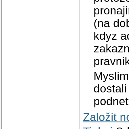
pronaj
(na dob
kdyz ad
zakazn
pravnik
Myslim
dostali
podnet
Založit 