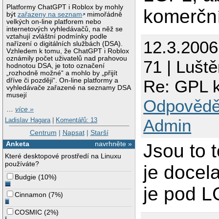
Platformy ChatGPT i Roblox by mohly
komerční
být
zařazeny na seznam
mimořádně
velkých on-line platforem nebo
internetových vyhledávačů, na něž se
vztahují zvláštní podmínky podle
12.3.200
nařízení o digitálních službách (DSA).
Vzhledem k tomu, že ChatGPT i Roblox
oznámily počet uživatelů nad prahovou
71 | Luště
hodnotou DSA, je toto označení
„rozhodně možné“ a mohlo by „přijít
Re: GPL k
dříve či později“. On-line platformy a
vyhledávače zařazené na seznamy DSA
musejí
Odpovědě
…
více »
Admin
Ladislav Hagara
|
Komentářů: 13
Centrum
|
Napsat
|
Starší
Anketa
navrhněte »
Jsou to 
Které desktopové prostředí na Linuxu
používáte?
je docela
Budgie
(
10%
)
je pod L
Cinnamon
(
7%
)
COSMIC
(
2%
)