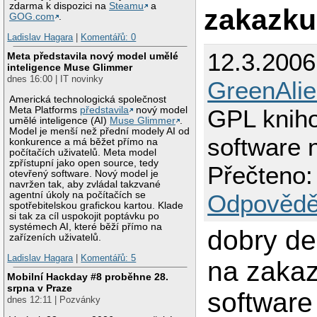
zdarma k dispozici na
Steamu
a
zakazku
GOG.com
.
Ladislav Hagara
|
Komentářů: 0
12.3.2006
Meta představila nový model umělé
inteligence Muse Glimmer
dnes 16:00 | IT novinky
GreenAli
Americká technologická společnost
Meta Platforms
představila
nový model
GPL knih
umělé inteligence (AI)
Muse Glimmer
.
Model je menší než přední modely AI od
software 
konkurence a má běžet přímo na
počítačích uživatelů. Meta model
zpřístupní jako open source, tedy
Přečteno:
otevřený software. Nový model je
navržen tak, aby zvládal takzvané
agentní úkoly na počítačích se
Odpovědě
spotřebitelskou grafickou kartou. Klade
si tak za cíl uspokojit poptávku po
systémech AI, které běží přímo na
dobry de
zařízeních uživatelů.
Ladislav Hagara
|
Komentářů: 5
na zaka
Mobilní Hackday #8 proběhne 28.
srpna v Praze
software 
dnes 12:11 | Pozvánky