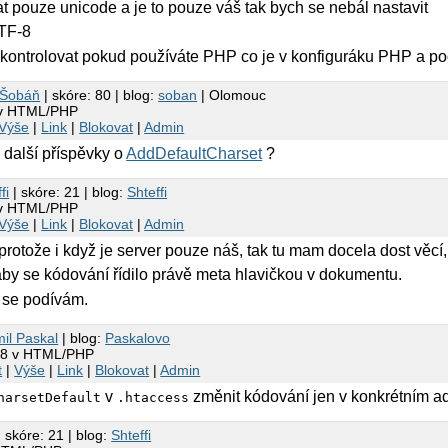
 pouze unicode a je to pouze váš tak bych se nebál nastavit
TF-8
kontrolovat pokud používáte PHP co je v konfiguráku PHP a pod.
 Šobáň
| skóre: 80 | blog:
soban
| Olomouc
 v HTML/PHP
Výše
|
Link
|
Blokovat
|
Admin
 i další příspěvky o
AddDefaultCharset
?
fi
| skóre: 21 | blog:
Shteffi
 v HTML/PHP
Výše
|
Link
|
Blokovat
|
Admin
protože i když je server pouze náš, tak tu mam docela dost věc
aby se kódování řídilo právě meta hlavičkou v dokumentu.
 se podívám.
il Paskal
| blog:
Paskalovo
-8 v HTML/PHP
t
|
Výše
|
Link
|
Blokovat
|
Admin
v
změnit kódování jen v konkrétním ad
harsetDefault
.htaccess
 skóre: 21 | blog:
Shteffi