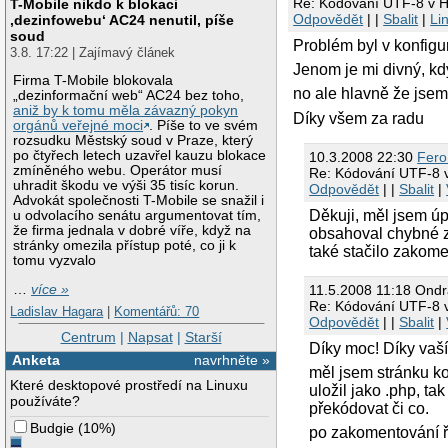
Re: Kódování UTF-8 v
T-Mobile nikdo k blokaci
Odpovědět
| |
Sbalit
|
Li
‚dezinfowebu‘ AC24 nenutil, píše
soud
Problém byl v konfig
3.8. 17:22 | Zajímavý článek
Jenom je mi divný, kdy
Firma T-Mobile blokovala
no ale hlavně že jsem 
„dezinformační web“ AC24 bez toho,
aniž by k tomu měla závazný pokyn
Díky všem za radu
orgánů veřejné moci
. Píše to ve svém
rozsudku Městský soud v Praze, který
po čtyřech letech uzavřel kauzu blokace
10.3.2008 22:30
Fero
zmíněného webu. Operátor musí
Re: Kódování UTF-8
uhradit škodu ve výši 35 tisíc korun.
Odpovědět
| |
Sbalit
|
Advokát společnosti T-Mobile se snažil i
Děkuji, měl jsem úp
u odvolacího senátu argumentovat tím,
že firma jednala v dobré víře, když na
obsahoval chybné z
stránky omezila přístup poté, co ji k
také stačilo zakome
tomu vyzvalo
11.5.2008 11:18 Ondr
…
více »
Re: Kódování UTF-8
Ladislav Hagara
|
Komentářů: 70
Odpovědět
| |
Sbalit
|
Centrum
|
Napsat
|
Starší
Díky moc! Díky vaší
Anketa
navrhněte »
měl jsem stránku ko
Které desktopové prostředí na Linuxu
uložil jako .php, t
používáte?
překódovat či co.
Budgie
(
10%
)
po zakomentování řá