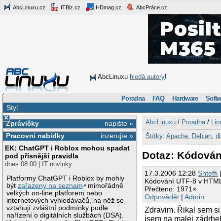
AbcLinuxu.cz
ITBiz.cz
HDmag.cz
AbcPráce.cz
AbcLinuxu
hledá autory
!
Poradna
FAQ
Hardware
Softw
Styl
×
AbcLinuxu
:/
Poradna
/
Lin
Zprávičky
napište »
Pracovní nabídky
inzerujte »
Štítky
:
Apache
,
Debian
,
di
EK: ChatGPT i Roblox mohou spadat
Dotaz: Kódová
pod přísnější pravidla
dnes 08:00 | IT novinky
17.3.2006 12:28
Shteffi
|
Platformy ChatGPT i Roblox by mohly
Kódování UTF-8 v HTM
být
zařazeny na seznam
mimořádně
Přečteno: 1971×
velkých on-line platforem nebo
Odpovědět
|
Admin
internetových vyhledávačů, na něž se
vztahují zvláštní podmínky podle
Zdravim. Řikal sem si
nařízení o digitálních službách (DSA).
jsem na malej zádrhel.