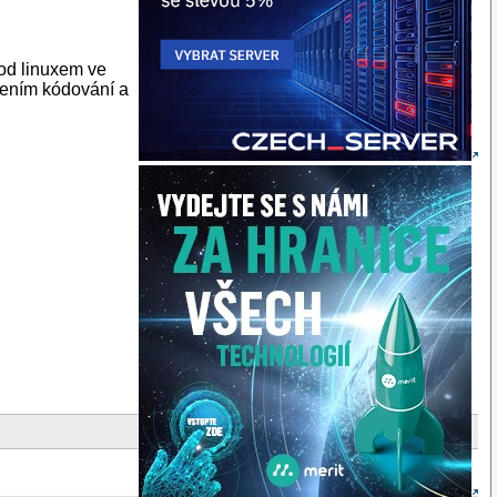
pod linuxem ve
avením kódování a