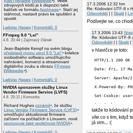
RawTherapee
(
Wikipedie
). Vedle
17.3.2006 12:32 hm
zdrojových kódů je k dispozici také
Re: Kódování UTF-8 v
balíček ve formátu
AppImage
. Stačí jej
Odpovědět
| |
Sbalit
|
Li
stáhnout, nastavit právo ke spuštění a
spustit.
Podívejte se, co chod
Ladislav Hagara
|
Komentářů: 0
17.3.2006 13:43
Shtef
FFmpeg 9.0 "Lei"
Re: Kódování UTF-8
4.8. 20:44 | Zajímavý článek
Odpovědět
| |
Sbalit
|
Jean-Baptiste Kempf na svém blogu
v hlavičce je toto:
představil novou verzi 9.0 "Lei"
kolekce
svobodného softwaru umožňujícího
HTTP/1.1 200 OK

nahrávání, konverzi a streamovaní
digitálního zvuku a obrazu
FFmpeg
Date: Fri, 17 Ma
(
Wikipedie
).
Server: Apache/2
Ladislav Hagara
|
Komentářů: 0
X-Powered-By: PH
NVIDIA sponzorem služby Linux
Vendor Firmware Service (LVFS)
Set-Cookie: user=
4.8. 20:11 | Komunita
Set-Cookie: cpass
Richard Hughes
oznámil
, že službu
takže to kódování p
Linux Vendor Firmware Service (LVFS)
Content-Length: 9
umožňující aktualizovat firmware
víte co s tim, když
zařízení na počítačích s Linuxem, nově
já vim... :(
Keep-Alive: time
sponzoruje také společnost NVIDIA
.
Connection: Keep
Ladislav Hagara
|
Komentářů: 0