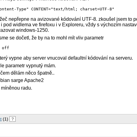
ontent-Type" CONTENT="text/html; charset=UTF-8"
lížeč nepřepne na avizované kódování UTF-8. zkoušel jsem to 
a i pod widlema ve firefoxu i v Exploreru, vždy s výchozím nast
brazovat windows-1250.
sme se dočetl, že by na to mohl mít vliv parametr
 off
terý vypne aby server vnucoval defaultní kódování na serveru.
enhle parametr vypnutý mám.
v čem dělám něco špatně..
ebian sarge Apache2
 míněnou radu.
t
(1)
?