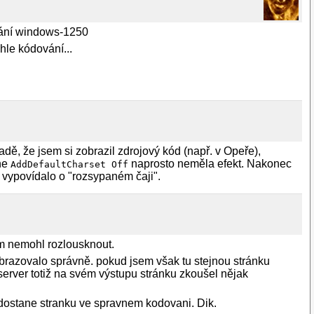
vání windows-1250
hle kódování...
adě, že jsem si zobrazil zdrojový kód (např. v Opeře),
he
naprosto neměla efekt. Nakonec
AddDefaultCharset Off
 vypovídalo o "rozsypaném čaji".
sem nemohl rozlousknout.
obrazovalo správně. pokud jsem však tu stejnou stránku
 server totiž na svém výstupu stránku zkoušel nějak
 dostane stranku ve spravnem kodovani. Dik.