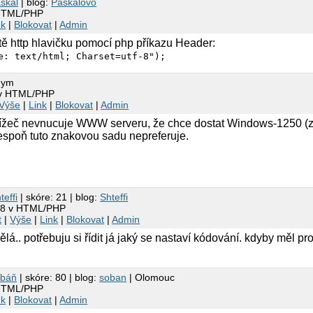
skal
| blog:
Paskalovo
 HTML/PHP
xt/html; charset=windows-1250
nk
|
Blokovat
|
Admin
ště http hlavičku pomocí php příkazu Header:
e: text/html; Charset=utf-8");
nym
 v HTML/PHP
Výše
|
Link
|
Blokovat
|
Admin
hlížeč nevnucuje WWW serveru, že chce dostat Windows-1250 (
espoň tuto znakovou sadu nepreferuje.
teffi
| skóre: 21 | blog:
Shteffi
-8 v HTML/PHP
t
|
Výše
|
Link
|
Blokovat
|
Admin
lá.. potřebuju si řídit já jaký se nastaví kódování. kdyby měl pr
obáň
| skóre: 80 | blog:
soban
| Olomouc
 HTML/PHP
nk
|
Blokovat
|
Admin