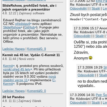
17.3.2006 12:50
Emil Pa
Re: Kódování UTF-8 v
SlideRshow, prohlížeč fotek, ale i
Content-Type: te
Odpovědět
| |
Sbalit
|
Li
jejich organizér a prezentátor
4.8. 12:22 | Zajímavý software
Zkusil bych poslat je
Header("Content-Typ
Edvard Rejthar na blogu zaměstnanců
CZ.NIC
představil
svou aplikaci
SlideRshow
(
GitHub
). Funguje jako
17.3.2006 15:17 Ano
prohlížeč fotek, ale i jako jejich
Re: Kódování UTF-8
organizér a prezentátor. Neinstaluje se,
Odpovědět
| |
Sbalit
|
běží přímo v prohlížeči. Bez serveru.
Offline.
Ověřte si, zda pro
1250") nebo zda al
Ladislav Hagara
|
Komentářů: 9
Zdravím,
Kermit má 45 let. Vydán C-Kermit 11
Anonym
4.8. 11:44 | Nová verze
Kermit
, tj. protokol pro přenos souborů,
17.3.2006 19:29
Sh
vznikl před 45 lety
. Při této příležitosti
Re: Kódování UTF
byla po 15 letech od vydání poslední
Odpovědět
| |
Sbali
stabilní verze 9.0.302 vydána
nová
stabilní verze 11
implementace
C-
no to doufam nedě
Kermit
. S podporou IPv6.
vypadalo..
Ladislav Hagara
|
Komentářů: 0
17.3.2006 14:31
Petr Š
20 let Pandoc
Re: Kódování UTF-8 v
4.8. 11:11 | Zajímavý článek
Odpovědět
| |
Sbalit
|
Li