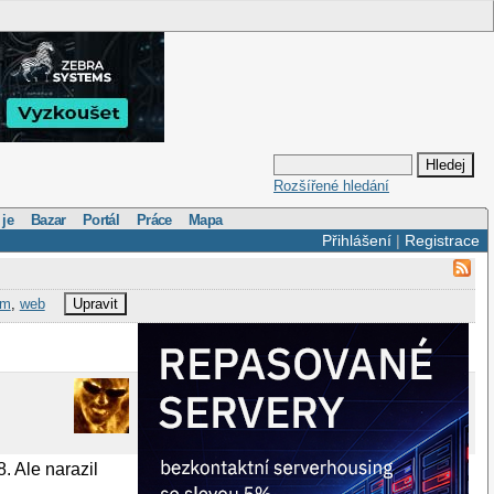
Rozšířené hledání
 je
Bazar
Portál
Práce
Mapa
Přihlášení
|
Registrace
im
,
web
Upravit
. Ale narazil