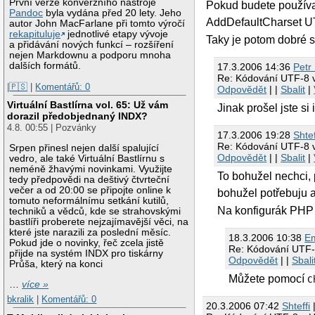
První verze konverzního nástroje
Pokud budete používat
Pandoc
byla vydána před 20 lety. Jeho
AddDefaultCharset U
autor John MacFarlane při tomto výročí
rekapituluje
jednotlivé etapy vývoje
Taky je potom dobré s
a přidávání nových funkcí – rozšíření
nejen Markdownu a podporu mnoha
dalších formátů.
17.3.2006 14:36
Petr
Re: Kódování UTF-8
|🇵🇸
|
Komentářů: 0
Odpovědět
| |
Sbalit
|
Virtuální Bastlírna vol. 65: Už vám
Jinak prošel jste si
dorazil předobjednaný INDX?
4.8. 00:55 | Pozvánky
17.3.2006 19:28
Shtef
Re: Kódování UTF-8
Srpen přinesl nejen další spalující
Odpovědět
| |
Sbalit
|
vedro, ale také Virtuální Bastlírnu s
neméně žhavými novinkami. Využijte
To bohužel nechci, 
tedy předpovědi na deštivý čtvrteční
večer a od 20:00 se připojte online k
bohužel potřebuju 
tomuto neformálnímu setkání kutilů,
Na konfigurák PHP
techniků a vědců, kde se strahovskými
bastlíři proberete nejzajímavější věci, na
které jste narazili za poslední měsíc.
18.3.2006 10:38
Em
Pokud jde o novinky, řeč zcela jistě
Re: Kódování UTF
přijde na systém INDX pro tiskárny
Odpovědět
| |
Sbali
Průša, který na konci
Můžete pomocí
C
…
více »
bkralik
|
Komentářů: 0
20.3.2006 07:42
Shteffi
|