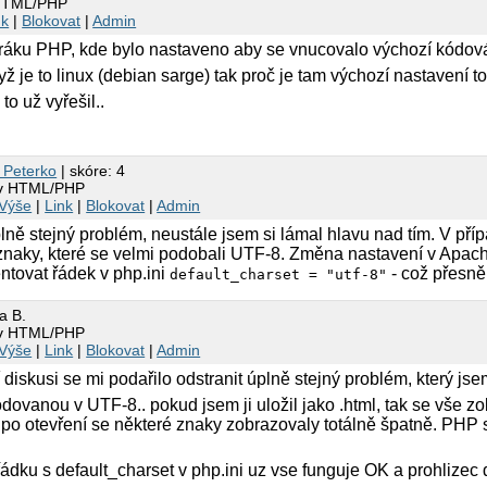
 HTML/PHP
nk
|
Blokovat
|
Admin
uráku PHP, kde bylo nastaveno aby se vnucovalo výchozí kódo
ž je to linux (debian sarge) tak proč je tam výchozí nastavení to
to už vyřešil..
 Peterko
| skóre: 4
 v HTML/PHP
Výše
|
Link
|
Blokovat
|
Admin
lně stejný problém, neustále jsem si lámal hlavu nad tím. V příp
naky, které se velmi podobali UTF-8. Změna nastavení v Apac
ntovat řádek v php.ini
- což přesně
default_charset = "utf-8"
a B.
 v HTML/PHP
Výše
|
Link
|
Blokovat
|
Admin
 diskusi se mi podařilo odstranit úplně stejný problém, který j
dovanou v UTF-8.. pokud jsem ji uložil jako .html, tak se vše z
ak po otevření se některé znaky zobrazovaly totálně špatně. PHP
dku s default_charset v php.ini uz vse funguje OK a prohlizec