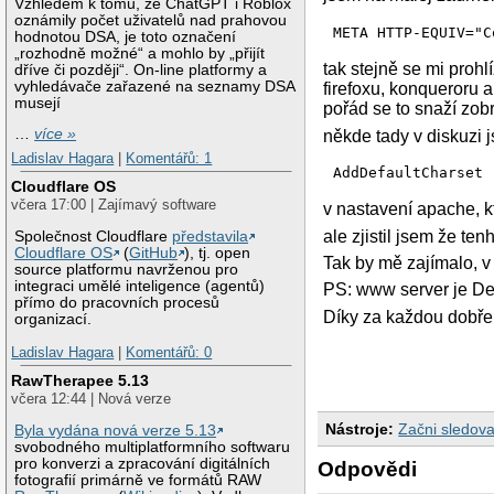
Vzhledem k tomu, že ChatGPT i Roblox
oznámily počet uživatelů nad prahovou
META HTTP-EQUIV="C
hodnotou DSA, je toto označení
„rozhodně možné“ a mohlo by „přijít
tak stejně se mi proh
dříve či později“. On-line platformy a
vyhledávače zařazené na seznamy DSA
firefoxu, konqueroru 
musejí
pořád se to snaží zo
…
více »
někde tady v diskuzi j
Ladislav Hagara
|
Komentářů: 1
AddDefaultCharset 
Cloudflare OS
včera 17:00 | Zajímavý software
v nastavení apache, k
ale zjistil jsem že t
Společnost Cloudflare
představila
Cloudflare OS
(
GitHub
), tj. open
Tak by mě zajímalo, 
source platformu navrženou pro
integraci umělé inteligence (agentů)
PS: www server je D
přímo do pracovních procesů
Díky za každou dobře
organizací.
Ladislav Hagara
|
Komentářů: 0
RawTherapee 5.13
včera 12:44 | Nová verze
Nástroje:
Začni sledova
Byla vydána nová verze 5.13
svobodného multiplatformního softwaru
pro konverzi a zpracování digitálních
Odpovědi
fotografií primárně ve formátů RAW