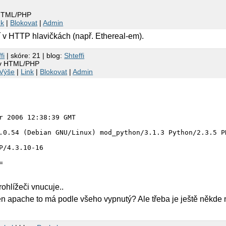
 HTML/PHP
nk
|
Blokovat
|
Admin
í v HTTP hlavičkách (např. Ethereal-em).
fi
| skóre: 21 | blog:
Shteffi
 v HTML/PHP
Výše
|
Link
|
Blokovat
|
Admin
r 2006 12:38:39 GMT

.0.54 (Debian GNU/Linux) mod_python/3.1.3 Python/2.3.5 P
P/4.3.10-16



=

rohlížeči vnucuje..
85

 ten apache to má podle všeho vypnutý? Ale třeba je ještě někde n
out=15, max=100

-Alive
