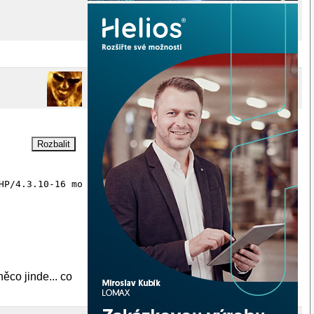
HP/4.3.10-16 mod_perl/2.0.1 Perl/v5.8.7

ěco jinde... co