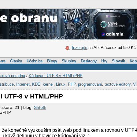
Inzerujte
na AbcPráce.cz od 950 Kč
are
Články
Učebnice
Blogy
Skupiny
Desktopy
Hry
Slovník
Kdo
uxová poradna
/
Kódování UTF-8 v HTML/PHP
stribuce
,
Internet
,
KDE
,
kernel
,
Linux
,
PHP
,
programování
,
textové editory
,
V
ní UTF-8 v HTML/PHP
 skóre: 21 | blog:
Shteffi
L/PHP
, že konečně vyzkouším psát web pod linuxem a rovnou v UTF-8
 i když definuju v hlavičce kódování viz. :