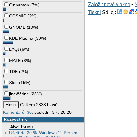
Založit nové vlákno
•
Cinnamon
(
7%
)
Tiskni
Sdílej:
COSMIC
(
2%
)
GNOME
(
18%
)
KDE Plasma
(
30%
)
LXQt
(
6%
)
MATE
(
6%
)
TDE
(
2%
)
Xfce
(
15%
)
jiné/žádné
(
23%
)
Celkem 2333 hlasů
Komentářů: 30
, poslední 3.4. 20:20
Rozcestník
AbcLinuxu
Ušetřete 30 %: Windows 11 Pro jen