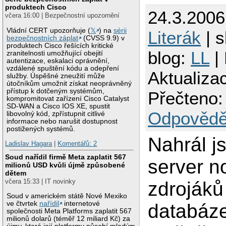
produktech Cisco
24.3.200
včera 16:00 | Bezpečnostní upozornění
Vládní CERT upozorňuje (
𝕏
) na
sérii
Literák
| s
bezpečnostních záplat
(CVSS 9.9) v
produktech Cisco řešících kritické
blog:
LL
|
zranitelnosti umožňující obejití
autentizace, eskalaci oprávnění,
vzdálené spuštění kódu a odepření
Aktualiza
služby. Úspěšné zneužití může
útočníkům umožnit získat neoprávněný
přístup k dotčeným systémům,
Přečteno:
kompromitovat zařízení Cisco Catalyst
SD-WAN a Cisco IOS XE, spustit
Odpovědě
libovolný kód, zpřístupnit citlivé
informace nebo narušit dostupnost
postižených systémů.
Nahrál j
Ladislav Hagara
|
Komentářů: 2
Soud nařídil firmě Meta zaplatit 567
server n
milionů USD kvůli újmě způsobené
dětem
včera 15:33 | IT novinky
zdrojáků
Soud v americkém státě Nové Mexiko
ve čtvrtek
nařídil
internetové
databáz
společnosti Meta Platforms zaplatit 567
milionů dolarů (téměř 12 miliard Kč) za