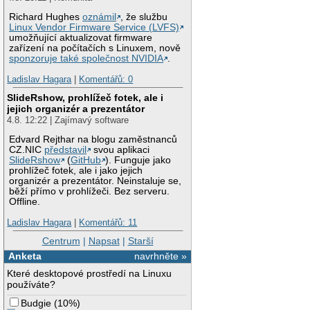
Richard Hughes
oznámil
, že službu
Linux Vendor Firmware Service (LVFS)
umožňující aktualizovat firmware
zařízení na počítačích s Linuxem, nově
sponzoruje také společnost NVIDIA
.
Ladislav Hagara
|
Komentářů: 0
SlideRshow, prohlížeč fotek, ale i
jejich organizér a prezentátor
4.8. 12:22 | Zajímavý software
Edvard Rejthar na blogu zaměstnanců
CZ.NIC
představil
svou aplikaci
SlideRshow
(
GitHub
). Funguje jako
prohlížeč fotek, ale i jako jejich
organizér a prezentátor. Neinstaluje se,
běží přímo v prohlížeči. Bez serveru.
Offline.
Ladislav Hagara
|
Komentářů: 11
Centrum
|
Napsat
|
Starší
Anketa
navrhněte »
Které desktopové prostředí na Linuxu
používáte?
Budgie
(
10%
)