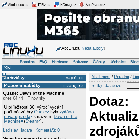
AbcLinuxu.cz
ITBiz.cz
HDmag.cz
AbcPráce.cz
AbcLinuxu
hledá autory
!
Poradna
FAQ
Hardware
Software
Články
Učebnice
Blog
Styl
×
AbcLinuxu
:/
Poradna
/
Lin
Zprávičky
napište »
Pracovní nabídky
inzerujte »
Štítky
:
databáze
Quake: Dawn of the Machine
Dotaz:
dnes 04:44 | IT novinky
U příležitosti 30. výročí vydání
Aktuali
počítačové hry
Quake
byla
vydána
nová epizoda
s názvem
Dawn of the
Machine
(
Steam
).
zdroják
Ladislav Hagara
|
Komentářů: 0
Série bezpečnostních záplat v