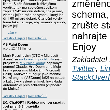
újmy, které její platformy působí mladým
změněn
lidem. S přihlédnutím k dřívějšímu
verdiktu tak má společnost celkem
schema, 
zaplatit 942 milionů dolarů, což je malý
zlomek jejího ročního výnosu, který loni
činil 60 miliard dolarů. Čtvrteční verdikt
zrušte st
firmě také nařizuje, aby změnila způsob,
jakým její
nahrajte
…
více »
Ladislav Hagara
|
Komentářů: 8
Enjoy
MS Paint Doom
včera 12:44 | Humor
Mark Russinovich (CTO v Microsoft
Zakladatel 
Azure) se
na LinkedIn pochlubil
svým
projektem
MS Paint Doom
napsaným
Twitter
,
Li
pomocí Claude. Hru Doom umožňuje
hrát v programu Malování (Microsoft
Paint). Malování funguje jako monitor.
StackOverf
Herní engine (ViZDoom) běží na pozadí
a každý vykreslený snímek hry vkládá
automaticky přes schránku (clipboard)
do Malování.
Ladislav Hagara
|
Komentářů: 2
EK: ChatGPT i Roblox mohou spadat
pod přísnější pravidla