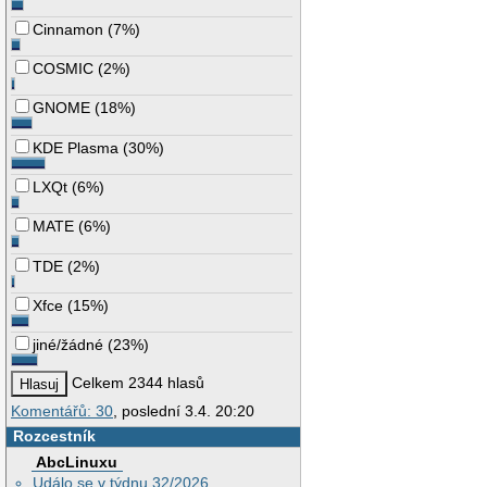
Cinnamon
(
7%
)
COSMIC
(
2%
)
GNOME
(
18%
)
KDE Plasma
(
30%
)
LXQt
(
6%
)
MATE
(
6%
)
TDE
(
2%
)
Xfce
(
15%
)
jiné/žádné
(
23%
)
Celkem 2344 hlasů
Komentářů: 30
, poslední 3.4. 20:20
Rozcestník
AbcLinuxu
Událo se v týdnu 32/2026