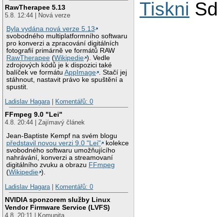
Tiskni
Sd
RawTherapee 5.13
5.8. 12:44 | Nová verze
Byla vydána nová verze 5.13
svobodného multiplatformního softwaru
pro konverzi a zpracování digitálních
fotografií primárně ve formátů RAW
RawTherapee
(
Wikipedie
). Vedle
zdrojových kódů je k dispozici také
balíček ve formátu
AppImage
. Stačí jej
stáhnout, nastavit právo ke spuštění a
spustit.
Ladislav Hagara
|
Komentářů: 0
FFmpeg 9.0 "Lei"
4.8. 20:44 | Zajímavý článek
Jean-Baptiste Kempf na svém blogu
představil novou verzi 9.0 "Lei"
kolekce
svobodného softwaru umožňujícího
nahrávání, konverzi a streamovaní
digitálního zvuku a obrazu
FFmpeg
(
Wikipedie
).
Ladislav Hagara
|
Komentářů: 0
NVIDIA sponzorem služby Linux
Vendor Firmware Service (LVFS)
4.8. 20:11 | Komunita