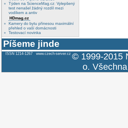
Týden na ScienceMag.cz: Vylepšený
test nenašel žádný rozdíl mezi
vodíkem a antiv
HDmag.cz
Kamery do bytu přinesou maximální
přehled o vaší domácnosti
Testovací novinka
Píšeme jinde
ISSN 1214-1267
www.czech-server.cz
© 1999-2015
o.
Všechna 