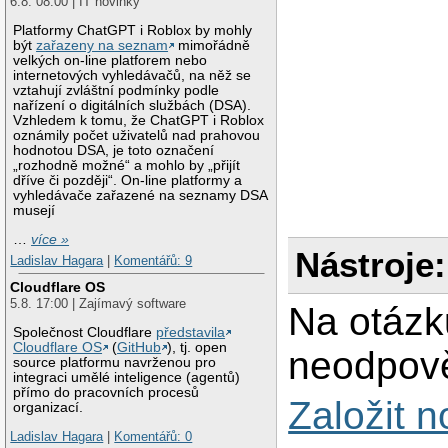
6.8. 08:00 | IT novinky
Platformy ChatGPT i Roblox by mohly
být
zařazeny na seznam
mimořádně
velkých on-line platforem nebo
internetových vyhledávačů, na něž se
vztahují zvláštní podmínky podle
nařízení o digitálních službách (DSA).
Vzhledem k tomu, že ChatGPT i Roblox
oznámily počet uživatelů nad prahovou
hodnotou DSA, je toto označení
„rozhodně možné“ a mohlo by „přijít
dříve či později“. On-line platformy a
vyhledávače zařazené na seznamy DSA
musejí
…
více »
Nástroje:
Ladislav Hagara
|
Komentářů: 9
Cloudflare OS
5.8. 17:00 | Zajímavý software
Na otázk
Společnost Cloudflare
představila
Cloudflare OS
(
GitHub
), tj. open
neodpově
source platformu navrženou pro
integraci umělé inteligence (agentů)
přímo do pracovních procesů
Založit 
organizací.
Ladislav Hagara
|
Komentářů: 0