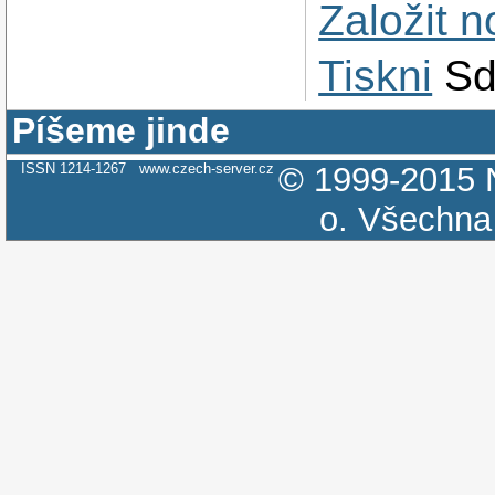
Založit 
Tiskni
Sd
Píšeme jinde
ISSN 1214-1267
www.czech-server.cz
© 1999-2015
o.
Všechna 