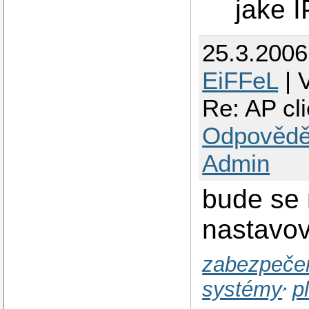
jake I
25.3.200
EiFFeL
| 
Re: AP cli
Odpovědě
Admin
bude se 
nastavov
zabezpečen
systémy
p