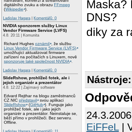
Maska? 
nahrávání, konverzi a streamovaní
digitálního zvuku a obrazu
FFmpeg
(
Wikipedie
).
DNS?
Ladislav Hagara
|
Komentářů: 0
NVIDIA sponzorem služby Linux
diky za 
Vendor Firmware Service (LVFS)
4.8. 20:11 | Komunita
Richard Hughes
oznámil
, že službu
Linux Vendor Firmware Service (LVFS)
umožňující aktualizovat firmware
zařízení na počítačích s Linuxem, nově
sponzoruje také společnost NVIDIA
.
Ladislav Hagara
|
Komentářů: 0
Nástroje:
SlideRshow, prohlížeč fotek, ale i
jejich organizér a prezentátor
4.8. 12:22 | Zajímavý software
Odpově
Edvard Rejthar na blogu zaměstnanců
CZ.NIC
představil
svou aplikaci
SlideRshow
(
GitHub
). Funguje jako
prohlížeč fotek, ale i jako jejich
24.3.200
organizér a prezentátor. Neinstaluje se,
běží přímo v prohlížeči. Bez serveru.
Offline.
EiFFeL
| 
Ladislav Hagara
|
Komentářů: 11