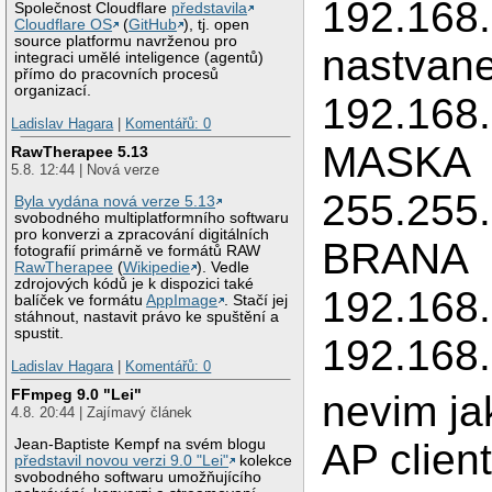
192.168
Společnost Cloudflare
představila
Cloudflare OS
(
GitHub
), tj. open
source platformu navrženou pro
nastvane
integraci umělé inteligence (agentů)
přímo do pracovních procesů
organizací.
192.168.
Ladislav Hagara
|
Komentářů: 0
MASKA
RawTherapee 5.13
5.8. 12:44 | Nová verze
255.255
Byla vydána nová verze 5.13
svobodného multiplatformního softwaru
pro konverzi a zpracování digitálních
BRANA
fotografií primárně ve formátů RAW
RawTherapee
(
Wikipedie
). Vedle
zdrojových kódů je k dispozici také
192.168
balíček ve formátu
AppImage
. Stačí jej
stáhnout, nastavit právo ke spuštění a
spustit.
192.168.
Ladislav Hagara
|
Komentářů: 0
FFmpeg 9.0 "Lei"
nevim ja
4.8. 20:44 | Zajímavý článek
AP clien
Jean-Baptiste Kempf na svém blogu
představil novou verzi 9.0 "Lei"
kolekce
svobodného softwaru umožňujícího