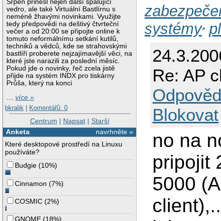
Srpen přinesl nejen další spalující
zabezpečen
vedro, ale také Virtuální Bastlírnu s
neméně žhavými novinkami. Využijte
systémy
p
tedy předpovědi na deštivý čtvrteční
večer a od 20:00 se připojte online k
tomuto neformálnímu setkání kutilů,
techniků a vědců, kde se strahovskými
24.3.200
bastlíři proberete nejzajímavější věci, na
které jste narazili za poslední měsíc.
Pokud jde o novinky, řeč zcela jistě
Re: AP cl
přijde na systém INDX pro tiskárny
Průša, který na konci
Odpověd
…
více »
bkralik
|
Komentářů: 0
Blokovat
Centrum
|
Napsat
|
Starší
Anketa
navrhněte »
no na n
Které desktopové prostředí na Linuxu
používáte?
pripoji
Budgie
(
10%
)
5000 (A
Cinnamon
(
7%
)
client),.
COSMIC
(
2%
)
GNOME
(
18%
)