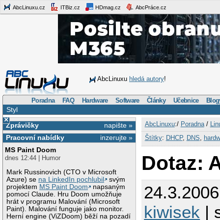
AbcLinuxu.cz
ITBiz.cz
HDmag.cz
AbcPráce.cz
AbcLinuxu
hledá autory
!
Poradna
FAQ
Hardware
Software
Články
Učebnice
Blog
Styl
×
AbcLinuxu
:/
Poradna
/
Lin
Zprávičky
napište »
Pracovní nabídky
inzerujte »
Štítky
:
DHCP
,
DNS
,
hardw
MS Paint Doom
Dotaz: A
dnes 12:44 | Humor
Mark Russinovich (CTO v Microsoft
Azure) se
na LinkedIn pochlubil
svým
24.3.2006
projektem
MS Paint Doom
napsaným
pomocí Claude. Hru Doom umožňuje
hrát v programu Malování (Microsoft
kiwisek
| 
Paint). Malování funguje jako monitor.
Herní engine (ViZDoom) běží na pozadí