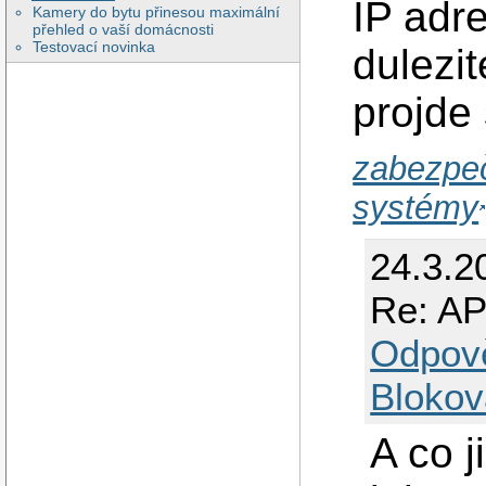
IP adr
Kamery do bytu přinesou maximální
přehled o vaší domácnosti
Testovací novinka
dulezit
projde 
zabezpeč
systémy
24.3.2
Re: AP
Odpov
Blokov
A co j