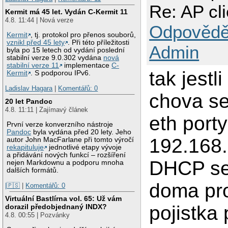
Re: AP cli
Kermit má 45 let. Vydán C-Kermit 11
4.8. 11:44 | Nová verze
Odpovědě
Kermit
, tj. protokol pro přenos souborů,
vznikl před 45 lety
. Při této příležitosti
Admin
byla po 15 letech od vydání poslední
stabilní verze 9.0.302 vydána
nová
stabilní verze 11
implementace
C-
tak jestl
Kermit
. S podporou IPv6.
Ladislav Hagara
|
Komentářů: 0
chova se
20 let Pandoc
4.8. 11:11 | Zajímavý článek
eth porty
První verze konverzního nástroje
Pandoc
byla vydána před 20 lety. Jeho
192.168.
autor John MacFarlane při tomto výročí
rekapituluje
jednotlivé etapy vývoje
a přidávání nových funkcí – rozšíření
DHCP se
nejen Markdownu a podporu mnoha
dalších formátů.
doma pr
|🇵🇸
|
Komentářů: 0
Virtuální Bastlírna vol. 65: Už vám
pojistka
dorazil předobjednaný INDX?
4.8. 00:55 | Pozvánky