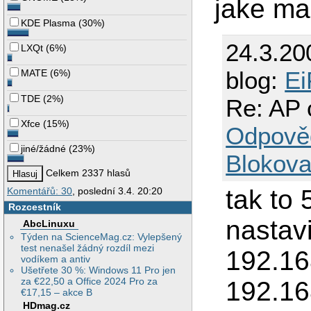
jake ma 
KDE Plasma
(
30%
)
24.3.20
LXQt
(
6%
)
blog:
Ei
MATE
(
6%
)
TDE
(
2%
)
Re: AP c
Xfce
(
15%
)
Odpově
jiné/žádné
(
23%
)
Blokova
Celkem 2337 hlasů
tak to 
Komentářů: 30
, poslední 3.4. 20:20
Rozcestník
nastavi
AbcLinuxu
Týden na ScienceMag.cz: Vylepšený
test nenašel žádný rozdíl mezi
192.16
vodíkem a antiv
Ušetřete 30 %: Windows 11 Pro jen
za €22,50 a Office 2024 Pro za
192.16
€17,15 – akce B
HDmag.cz