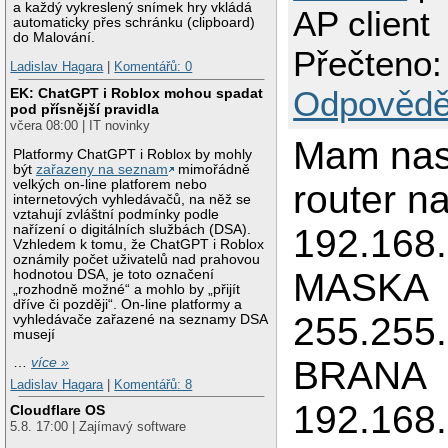
a každý vykreslený snímek hry vkládá
AP client
automaticky přes schránku (clipboard)
do Malování.
Přečteno:
Ladislav Hagara
|
Komentářů: 0
Odpovědě
EK: ChatGPT i Roblox mohou spadat
pod přísnější pravidla
včera 08:00 | IT novinky
Mam nas
Platformy ChatGPT i Roblox by mohly
být
zařazeny na seznam
mimořádně
velkých on-line platforem nebo
router na
internetových vyhledávačů, na něž se
vztahují zvláštní podmínky podle
nařízení o digitálních službách (DSA).
192.168.
Vzhledem k tomu, že ChatGPT i Roblox
oznámily počet uživatelů nad prahovou
MASKA
hodnotou DSA, je toto označení
„rozhodně možné“ a mohlo by „přijít
dříve či později“. On-line platformy a
255.255
vyhledávače zařazené na seznamy DSA
musejí
BRANA
…
více »
Ladislav Hagara
|
Komentářů: 8
192.168
Cloudflare OS
5.8. 17:00 | Zajímavý software