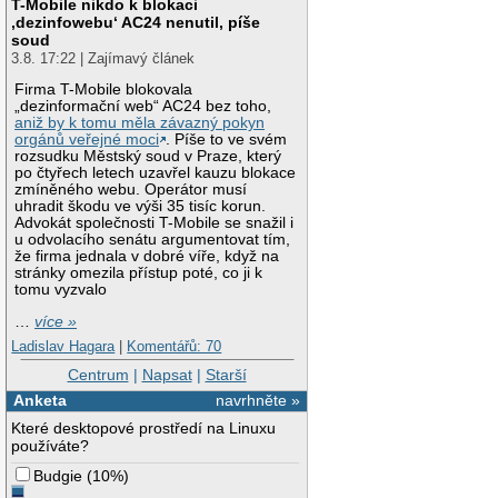
T-Mobile nikdo k blokaci
‚dezinfowebu‘ AC24 nenutil, píše
soud
3.8. 17:22 | Zajímavý článek
Firma T-Mobile blokovala
„dezinformační web“ AC24 bez toho,
aniž by k tomu měla závazný pokyn
orgánů veřejné moci
. Píše to ve svém
rozsudku Městský soud v Praze, který
po čtyřech letech uzavřel kauzu blokace
zmíněného webu. Operátor musí
uhradit škodu ve výši 35 tisíc korun.
Advokát společnosti T-Mobile se snažil i
u odvolacího senátu argumentovat tím,
že firma jednala v dobré víře, když na
stránky omezila přístup poté, co ji k
tomu vyzvalo
…
více »
Ladislav Hagara
|
Komentářů: 70
Centrum
|
Napsat
|
Starší
Anketa
navrhněte »
Které desktopové prostředí na Linuxu
používáte?
Budgie
(
10%
)