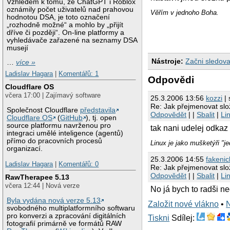
Vzhledem k tomu, že ChatGPT i Roblox
oznámily počet uživatelů nad prahovou
Věřím v jednoho Boha.
hodnotou DSA, je toto označení
„rozhodně možné“ a mohlo by „přijít
dříve či později“. On-line platformy a
vyhledávače zařazené na seznamy DSA
musejí
Nástroje:
Začni sledova
…
více »
Ladislav Hagara
|
Komentářů: 1
Odpovědi
Cloudflare OS
včera 17:00 | Zajímavý software
25.3.2006 13:56
kozzi
| 
Re: Jak přejmenovat sl
Společnost Cloudflare
představila
Odpovědět
| |
Sbalit
|
Li
Cloudflare OS
(
GitHub
), tj. open
source platformu navrženou pro
tak nani udelej odkaz
integraci umělé inteligence (agentů)
přímo do pracovních procesů
Linux je jako mušketýři "j
organizací.
25.3.2006 14:55
fakeni
Ladislav Hagara
|
Komentářů: 0
Re: Jak přejmenovat sl
Odpovědět
| |
Sbalit
|
Li
RawTherapee 5.13
včera 12:44 | Nová verze
No já bych to radši n
Byla vydána nová verze 5.13
Založit nové vlákno
•
svobodného multiplatformního softwaru
pro konverzi a zpracování digitálních
Tiskni
Sdílej:
fotografií primárně ve formátů RAW