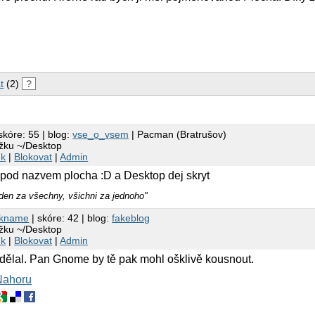
t
(2)
?
skóre: 55 | blog:
vse_o_vsem
| Pacman (Bratrušov)
ožku ~/Desktop
nk
|
Blokovat
|
Admin
 pod nazvem plocha :D a Desktop dej skryt
eden za všechny, všichni za jednoho"
ckname
| skóre: 42 | blog:
fakeblog
ožku ~/Desktop
nk
|
Blokovat
|
Admin
edělal. Pan Gnome by tě pak mohl ošklivě kousnout.
Nahoru