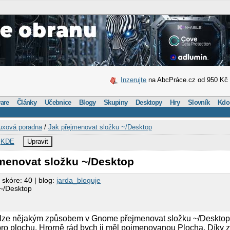
Inzerujte
na AbcPráce.cz od 950 Kč
are
Články
Učebnice
Blogy
Skupiny
Desktopy
Hry
Slovník
Kdo
uxová poradna
/
Jak přejmenovat složku ~/Desktop
,
KDE
Upravit
jmenovat složku ~/Desktop
 skóre: 40 | blog:
jarda_bloguje
 ~/Desktop
li lze nějakým způsobem v Gnome přejmenovat složku ~/Desktop
 pro plochu. Hrorně rád bych ji měl pojmenovanou Plocha. Díky 