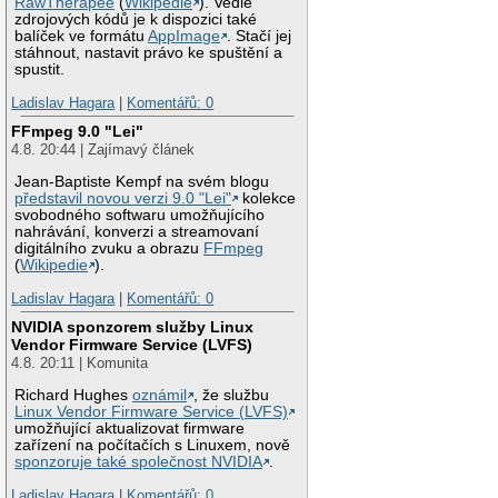
RawTherapee
(
Wikipedie
). Vedle
zdrojových kódů je k dispozici také
balíček ve formátu
AppImage
. Stačí jej
stáhnout, nastavit právo ke spuštění a
spustit.
Ladislav Hagara
|
Komentářů: 0
FFmpeg 9.0 "Lei"
4.8. 20:44 | Zajímavý článek
Jean-Baptiste Kempf na svém blogu
představil novou verzi 9.0 "Lei"
kolekce
svobodného softwaru umožňujícího
nahrávání, konverzi a streamovaní
digitálního zvuku a obrazu
FFmpeg
(
Wikipedie
).
Ladislav Hagara
|
Komentářů: 0
NVIDIA sponzorem služby Linux
Vendor Firmware Service (LVFS)
4.8. 20:11 | Komunita
Richard Hughes
oznámil
, že službu
Linux Vendor Firmware Service (LVFS)
umožňující aktualizovat firmware
zařízení na počítačích s Linuxem, nově
sponzoruje také společnost NVIDIA
.
Ladislav Hagara
|
Komentářů: 0