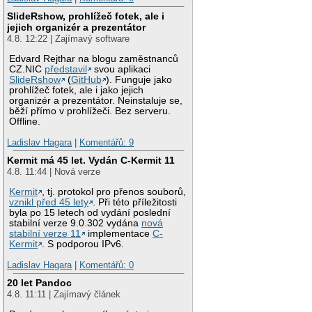
SlideRshow, prohlížeč fotek, ale i
jejich organizér a prezentátor
4.8. 12:22 | Zajímavý software
Edvard Rejthar na blogu zaměstnanců
CZ.NIC
představil
svou aplikaci
SlideRshow
(
GitHub
). Funguje jako
prohlížeč fotek, ale i jako jejich
organizér a prezentátor. Neinstaluje se,
běží přímo v prohlížeči. Bez serveru.
Offline.
Ladislav Hagara
|
Komentářů: 9
Kermit má 45 let. Vydán C-Kermit 11
4.8. 11:44 | Nová verze
Kermit
, tj. protokol pro přenos souborů,
vznikl před 45 lety
. Při této příležitosti
byla po 15 letech od vydání poslední
stabilní verze 9.0.302 vydána
nová
stabilní verze 11
implementace
C-
Kermit
. S podporou IPv6.
Ladislav Hagara
|
Komentářů: 0
20 let Pandoc
4.8. 11:11 | Zajímavý článek