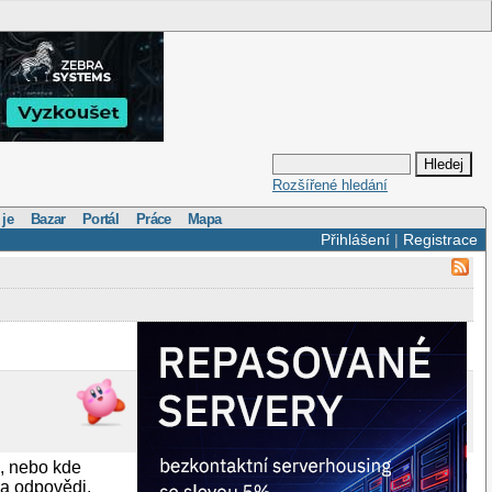
Rozšířené hledání
 je
Bazar
Portál
Práce
Mapa
Přihlášení
|
Registrace
, nebo kde
za odpovědi.