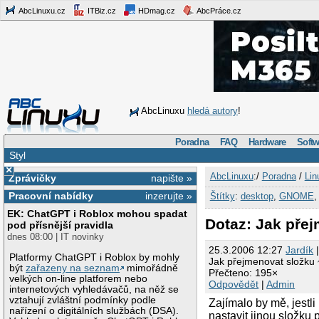
AbcLinuxu.cz
ITBiz.cz
HDmag.cz
AbcPráce.cz
AbcLinuxu
hledá autory
!
Poradna
FAQ
Hardware
Softw
Styl
×
AbcLinuxu
:/
Poradna
/
Lin
Zprávičky
napište »
Pracovní nabídky
inzerujte »
Štítky
:
desktop
,
GNOME
EK: ChatGPT i Roblox mohou spadat
Dotaz: Jak pře
pod přísnější pravidla
dnes 08:00 | IT novinky
25.3.2006 12:27
Jardík
|
Platformy ChatGPT i Roblox by mohly
Jak přejmenovat složku
být
zařazeny na seznam
mimořádně
Přečteno: 195×
velkých on-line platforem nebo
Odpovědět
|
Admin
internetových vyhledávačů, na něž se
vztahují zvláštní podmínky podle
Zajímalo by mě, jest
nařízení o digitálních službách (DSA).
nastavit jinou složku