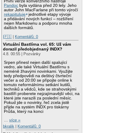
První verze konverzního nástroje
Pandoc
byla vydána před 20 lety. Jeho
autor John MacFarlane při tomto výročí
rekapituluje
jednotlivé etapy vývoje
a přidávání nových funkcí – rozšíření
nejen Markdownu a podporu mnoha
dalších formátů.
|🇵🇸
|
Komentářů: 0
Virtuální Bastlírna vol. 65: Už vám
dorazil předobjednaný INDX?
4.8. 00:55 | Pozvánky
Srpen přinesl nejen další spalující
vedro, ale také Virtuální Bastlírnu s
neméně žhavými novinkami. Využijte
tedy předpovědi na deštivý čtvrteční
večer a od 20:00 se připojte online k
tomuto neformálnímu setkání kutilů,
techniků a vědců, kde se strahovskými
bastlíři proberete nejzajímavější věci, na
které jste narazili za poslední měsíc.
Pokud jde o novinky, řeč zcela jistě
přijde na systém INDX pro tiskárny
Průša, který na konci
…
více »
bkralik
|
Komentářů: 0