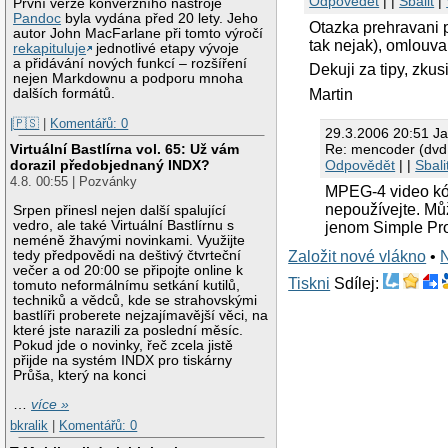
Odpovědět
| |
Sbalit
|
První verze konverzního nástroje
Pandoc
byla vydána před 20 lety. Jeho
Otazka prehravani 
autor John MacFarlane při tomto výročí
tak nejak), omlouv
rekapituluje
jednotlivé etapy vývoje
a přidávání nových funkcí – rozšíření
Dekuji za tipy, zku
nejen Markdownu a podporu mnoha
Martin
dalších formátů.
|🇵🇸
|
Komentářů: 0
29.3.2006 20:51 J
Re: mencoder (dvd 
Virtuální Bastlírna vol. 65: Už vám
Odpovědět
| |
Sbali
dorazil předobjednaný INDX?
4.8. 00:55 | Pozvánky
MPEG-4 video kó
nepoužívejte. Mů
Srpen přinesl nejen další spalující
vedro, ale také Virtuální Bastlírnu s
jenom Simple Prof
neméně žhavými novinkami. Využijte
tedy předpovědi na deštivý čtvrteční
Založit nové vlákno
•
večer a od 20:00 se připojte online k
Tiskni
Sdílej:
tomuto neformálnímu setkání kutilů,
techniků a vědců, kde se strahovskými
bastlíři proberete nejzajímavější věci, na
které jste narazili za poslední měsíc.
Pokud jde o novinky, řeč zcela jistě
přijde na systém INDX pro tiskárny
Průša, který na konci
…
více »
bkralik
|
Komentářů: 0