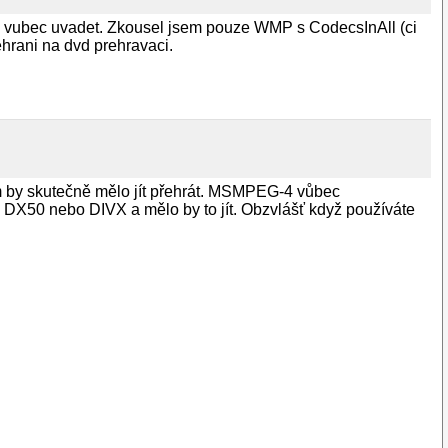
u vubec uvadet. Zkousel jsem pouze WMP s CodecsInAll (ci
hrani na dvd prehravaci.
by skutečně mělo jít přehrát. MSMPEG-4 vůbec
 DX50 nebo DIVX a mělo by to jít. Obzvlášť když používáte