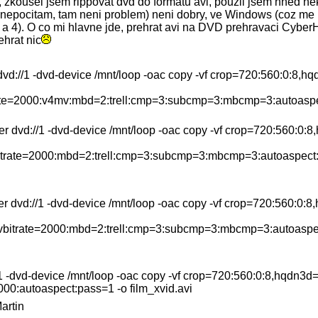
zkousel jsem rippovat dvd do formatu avi, pouzil jsem hned ne
epocitam, tam neni problem) neni dobry, ve Windows (coz me pr
 a 4). O co mi hlavne jde, prehrat avi na DVD prehravaci Cybe
hrat nic
d://1 -dvd-device /mnt/loop -oac copy -vf crop=720:560:0:8,hq
te=2000:v4mv:mbd=2:trell:cmp=3:subcmp=3:mbcmp=3:autoaspe
dvd://1 -dvd-device /mnt/loop -oac copy -vf crop=720:560:0:8
rate=2000:mbd=2:trell:cmp=3:subcmp=3:mbcmp=3:autoaspect:
dvd://1 -dvd-device /mnt/loop -oac copy -vf crop=720:560:0:8,
itrate=2000:mbd=2:trell:cmp=3:subcmp=3:mbcmp=3:autoaspec
1 -dvd-device /mnt/loop -oac copy -vf crop=720:560:0:8,hqdn3d=2
000:autoaspect:pass=1 -o film_xvid.avi
artin