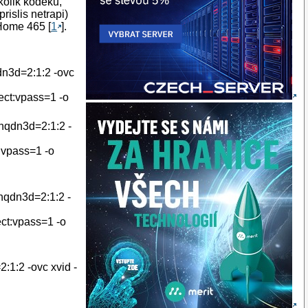
kolik kodeku,
islis netrapi)
rHome 465 [
1
].
dn3d=2:1:2 -ovc
ct:vpass=1 -o
,hqdn3d=2:1:2 -
vpass=1 -o
hqdn3d=2:1:2 -
t:vpass=1 -o
:1:2 -ovc xvid -