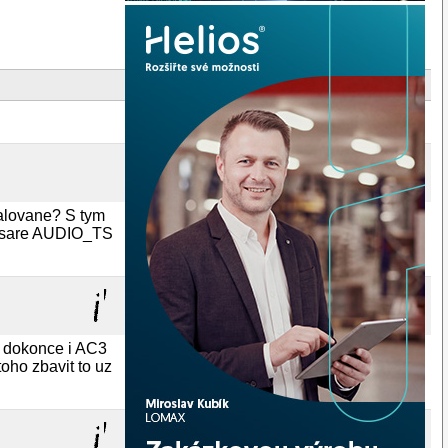
talovane? S tym
resare AUDIO_TS
d dokonce i AC3
toho zbavit to uz