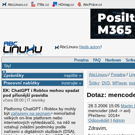
AbcLinuxu.cz
ITBiz.cz
HDmag.cz
AbcPráce.cz
AbcLinuxu
hledá autory
!
Poradna
FAQ
Hardware
Softw
Styl
×
AbcLinuxu
:/
Poradna
/
Lin
Zprávičky
napište »
Pracovní nabídky
inzerujte »
Štítky
:
DVD
,
MPlayer
,
mul
EK: ChatGPT i Roblox mohou spadat
Dotaz: mencoder
pod přísnější pravidla
včera 08:00 | IT novinky
28.3.2006 15:05
Martin
Platformy ChatGPT i Roblox by mohly
mencoder (dvd -> avi)
být
zařazeny na seznam
mimořádně
Přečteno: 1014×
velkých on-line platforem nebo
Odpovědět
|
Admin
internetových vyhledávačů, na něž se
vztahují zvláštní podmínky podle
Zdravim,
nařízení o digitálních službách (DSA).