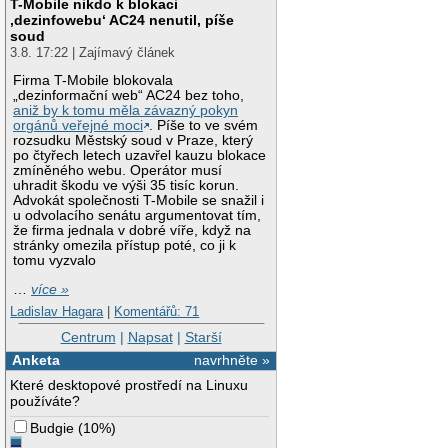
T-Mobile nikdo k blokaci
‚dezinfowebu‘ AC24 nenutil, píše
soud
3.8. 17:22 | Zajímavý článek
Firma T-Mobile blokovala
„dezinformační web“ AC24 bez toho,
aniž by k tomu měla závazný pokyn
orgánů veřejné moci
. Píše to ve svém
rozsudku Městský soud v Praze, který
po čtyřech letech uzavřel kauzu blokace
zmíněného webu. Operátor musí
uhradit škodu ve výši 35 tisíc korun.
Advokát společnosti T-Mobile se snažil i
u odvolacího senátu argumentovat tím,
že firma jednala v dobré víře, když na
stránky omezila přístup poté, co ji k
tomu vyzvalo
…
více »
Ladislav Hagara
|
Komentářů: 71
Centrum
|
Napsat
|
Starší
Anketa
navrhněte »
Které desktopové prostředí na Linuxu
používáte?
Budgie
(
10%
)