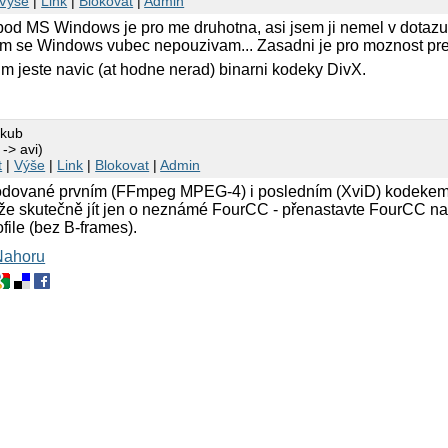
Výše
|
Link
|
Blokovat
|
Admin
pod MS Windows je pro me druhotna, asi jsem ji nemel v dotaz
am se Windows vubec nepouzivam... Zasadni je pro moznost pre
sim jeste navic (at hodne nerad) binarni kodeky DivX.
akub
-> avi)
t
|
Výše
|
Link
|
Blokovat
|
Admin
dované prvním (FFmpeg MPEG-4) i posledním (XviD) kodekem 
že skutečně jít jen o neznámé FourCC - přenastavte FourCC na
ile (bez B-frames).
Nahoru