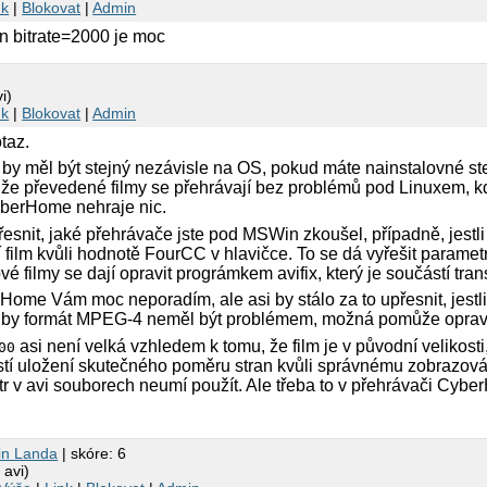
nk
|
Blokovat
|
Admin
en bitrate=2000 je moc
i)
nk
|
Blokovat
|
Admin
taz.
by měl být stejný nezávisle na OS, pokud máte nainstalovné st
že převedené filmy se přehrávají bez problémů pod Linuxem, kd
yberHome nehraje nic.
přesnit, jaké přehrávače jste pod MSWin zkoušel, případně, jestl
 film kvůli hodnotě FourCC v hlavičce. To se dá vyřešit parame
 filmy se dají opravit prográmkem avifix, který je součástí tra
me Vám moc neporadím, ale asi by stálo za to upřesnit, jestli
 by formát MPEG-4 neměl být problémem, možná pomůže opra
asi není velká vzhledem k tomu, že film je v původní velikosti
00
jistí uložení skutečného poměru stran kvůli správnému zobrazov
r v avi souborech neumí použít. Ale třeba to v přehrávači Cyb
in Landa
| skóre: 6
 avi)