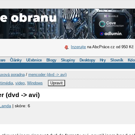
Inzerujte
na AbcPráce.cz od 950 Kč
are
Články
Učebnice
Blogy
Skupiny
Desktopy
Hry
Slovník
Kdo
uxová poradna
/
mencoder (dvd -> avi)
timédia
,
video
,
Windows
Upravit
 (dvd -> avi)
 Landa
| skóre: 6