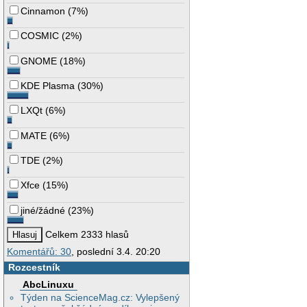
Cinnamon
(
7%
)
COSMIC
(
2%
)
GNOME
(
18%
)
KDE Plasma
(
30%
)
LXQt
(
6%
)
MATE
(
6%
)
TDE
(
2%
)
Xfce
(
15%
)
jiné/žádné
(
23%
)
Celkem 2333 hlasů
Komentářů: 30
, poslední 3.4. 20:20
Rozcestník
AbcLinuxu
Týden na ScienceMag.cz: Vylepšený