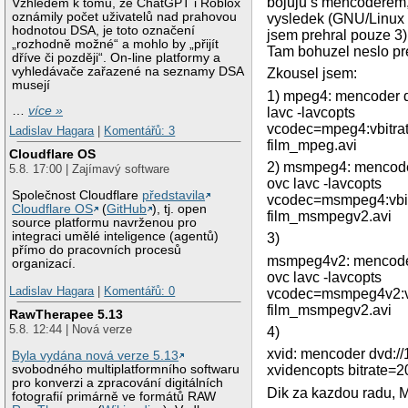
bojuju s mencoderem, 
Vzhledem k tomu, že ChatGPT i Roblox
oznámily počet uživatelů nad prahovou
vysledek (GNU/Linux n
hodnotou DSA, je toto označení
jsem prehral pouze 3)
„rozhodně možné“ a mohlo by „přijít
Tam bohuzel neslo pre
dříve či později“. On-line platformy a
vyhledávače zařazené na seznamy DSA
Zkousel jsem:
musejí
1) mpeg4: mencoder dv
…
více »
lavc -lavcopts
vcodec=mpeg4:vbitra
Ladislav Hagara
|
Komentářů: 3
film_mpeg.avi
Cloudflare OS
2) msmpeg4: mencoder 
5.8. 17:00 | Zajímavý software
ovc lavc -lavcopts
Společnost Cloudflare
představila
vcodec=msmpeg4:vbit
Cloudflare OS
(
GitHub
), tj. open
film_msmpegv2.avi
source platformu navrženou pro
integraci umělé inteligence (agentů)
3)
přímo do pracovních procesů
msmpeg4v2: mencoder 
organizací.
ovc lavc -lavcopts
Ladislav Hagara
|
Komentářů: 0
vcodec=msmpeg4v2:vb
film_msmpegv2.avi
RawTherapee 5.13
5.8. 12:44 | Nová verze
4)
xvid: mencoder dvd://
Byla vydána nová verze 5.13
svobodného multiplatformního softwaru
xvidencopts bitrate=2
pro konverzi a zpracování digitálních
Dik za kazdou radu, M
fotografií primárně ve formátů RAW