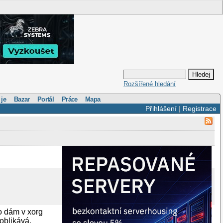
Rozšířené hledání
 je
Bazar
Portál
Práce
Mapa
Přihlášení
|
Registrace
o dám v xorg
oblikává.