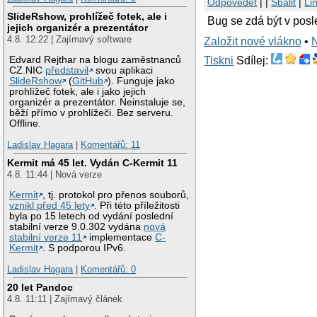
Odpovědět
| |
Sbalit
|
Li
SlideRshow, prohlížeč fotek, ale i
Bug se zdá být v posl
jejich organizér a prezentátor
4.8. 12:22 | Zajímavý software
Založit nové vlákno
•
Tiskni
Sdílej:
Edvard Rejthar na blogu zaměstnanců
CZ.NIC
představil
svou aplikaci
SlideRshow
(
GitHub
). Funguje jako
prohlížeč fotek, ale i jako jejich
organizér a prezentátor. Neinstaluje se,
běží přímo v prohlížeči. Bez serveru.
Offline.
Ladislav Hagara
|
Komentářů: 11
Kermit má 45 let. Vydán C-Kermit 11
4.8. 11:44 | Nová verze
Kermit
, tj. protokol pro přenos souborů,
vznikl před 45 lety
. Při této příležitosti
byla po 15 letech od vydání poslední
stabilní verze 9.0.302 vydána
nová
stabilní verze 11
implementace
C-
Kermit
. S podporou IPv6.
Ladislav Hagara
|
Komentářů: 0
20 let Pandoc
4.8. 11:11 | Zajímavý článek