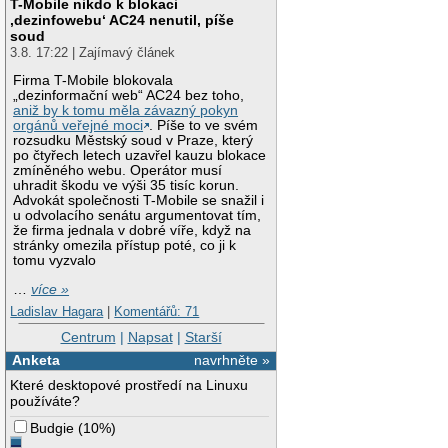
T-Mobile nikdo k blokaci
‚dezinfowebu‘ AC24 nenutil, píše
soud
3.8. 17:22 | Zajímavý článek
Firma T-Mobile blokovala
„dezinformační web“ AC24 bez toho,
aniž by k tomu měla závazný pokyn
orgánů veřejné moci
. Píše to ve svém
rozsudku Městský soud v Praze, který
po čtyřech letech uzavřel kauzu blokace
zmíněného webu. Operátor musí
uhradit škodu ve výši 35 tisíc korun.
Advokát společnosti T-Mobile se snažil i
u odvolacího senátu argumentovat tím,
že firma jednala v dobré víře, když na
stránky omezila přístup poté, co ji k
tomu vyzvalo
…
více »
Ladislav Hagara
|
Komentářů: 71
Centrum
|
Napsat
|
Starší
Anketa
navrhněte »
Které desktopové prostředí na Linuxu
používáte?
Budgie
(
10%
)