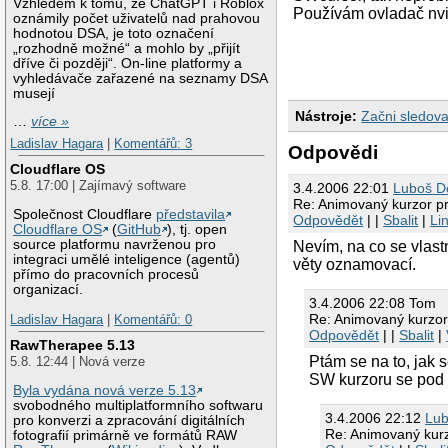
Vzhledem k tomu, že ChatGPT i Roblox
Používám ovladač nvi
oznámily počet uživatelů nad prahovou
hodnotou DSA, je toto označení
„rozhodně možné“ a mohlo by „přijít
dříve či později“. On-line platformy a
vyhledávače zařazené na seznamy DSA
musejí
Nástroje:
Začni sledova
…
více »
Ladislav Hagara
|
Komentářů: 3
Odpovědi
Cloudflare OS
5.8. 17:00 | Zajímavý software
3.4.2006 22:01
Luboš Do
Re: Animovaný kurzor pr
Společnost Cloudflare
představila
Odpovědět
| |
Sbalit
|
Li
Cloudflare OS
(
GitHub
), tj. open
source platformu navrženou pro
Nevím, na co se vlastn
integraci umělé inteligence (agentů)
věty oznamovací.
přímo do pracovních procesů
organizací.
3.4.2006 22:08 Tom
Re: Animovaný kurzor
Ladislav Hagara
|
Komentářů: 0
Odpovědět
| |
Sbalit
|
RawTherapee 5.13
Ptám se na to, jak s
5.8. 12:44 | Nová verze
SW kurzoru se pod 
Byla vydána nová verze 5.13
svobodného multiplatformního softwaru
3.4.2006 22:12
Lub
pro konverzi a zpracování digitálních
Re: Animovaný kurz
fotografií primárně ve formátů RAW