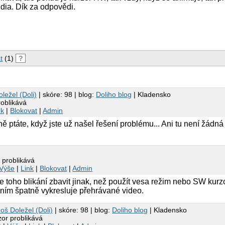
dia. Dík za odpovědi.
t
(1)
?
ležel (Doli)
| skóre: 98 | blog:
Doliho blog
| Kladensko
oblikává
nk
|
Blokovat
|
Admin
ě ptáte, když jste už našel řešení problému... Ani tu není žádná
 problikává
Výše
|
Link
|
Blokovat
|
Admin
e toho blikání zbavit jinak, než použít vesa režim nebo SW kurzor
ním špatně vykresluje přehrávané video.
oš Doležel (Doli)
| skóre: 98 | blog:
Doliho blog
| Kladensko
or problikává