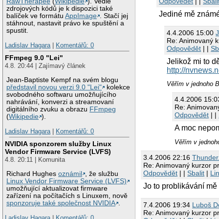
Odpovědět
| |
Sbali
RawTherapee
(
Wikipedie
). Vedle
zdrojových kódů je k dispozici také
Jediné mě známé ř
balíček ve formátu
AppImage
. Stačí jej
stáhnout, nastavit právo ke spuštění a
spustit.
4.4.2006 15:00
J
Re: Animovaný k
Ladislav Hagara
|
Komentářů: 0
Odpovědět
| |
Sb
FFmpeg 9.0 "Lei"
Jelikož mi to d
4.8. 20:44 | Zajímavý článek
http://nvnews.
Jean-Baptiste Kempf na svém blogu
Věřím v jednoho 
představil novou verzi 9.0 "Lei"
kolekce
svobodného softwaru umožňujícího
4.4.2006 15:
nahrávání, konverzi a streamovaní
Re: Animovaný
digitálního zvuku a obrazu
FFmpeg
Odpovědět
| |
(
Wikipedie
).
A moc nepo
Ladislav Hagara
|
Komentářů: 0
Věřím v jednoh
NVIDIA sponzorem služby Linux
Vendor Firmware Service (LVFS)
3.4.2006 22:16
Thunder
4.8. 20:11 | Komunita
Re: Animovaný kurzor pr
Odpovědět
| |
Sbalit
|
Li
Richard Hughes
oznámil
, že službu
Linux Vendor Firmware Service (LVFS)
Jo to problikávání mě 
umožňující aktualizovat firmware
zařízení na počítačích s Linuxem, nově
sponzoruje také společnost NVIDIA
.
7.4.2006 19:34
Luboš Do
Re: Animovaný kurzor pr
Ladislav Hagara
|
Komentářů: 0