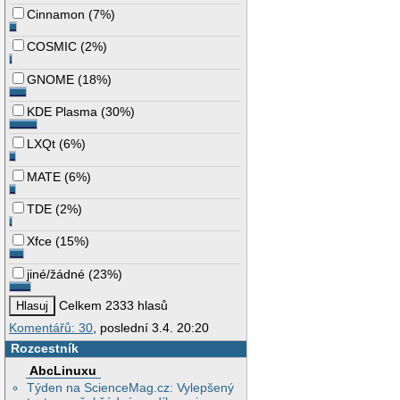
Cinnamon
(
7%
)
COSMIC
(
2%
)
GNOME
(
18%
)
KDE Plasma
(
30%
)
LXQt
(
6%
)
MATE
(
6%
)
TDE
(
2%
)
Xfce
(
15%
)
jiné/žádné
(
23%
)
Celkem 2333 hlasů
Komentářů: 30
, poslední 3.4. 20:20
Rozcestník
AbcLinuxu
Týden na ScienceMag.cz: Vylepšený