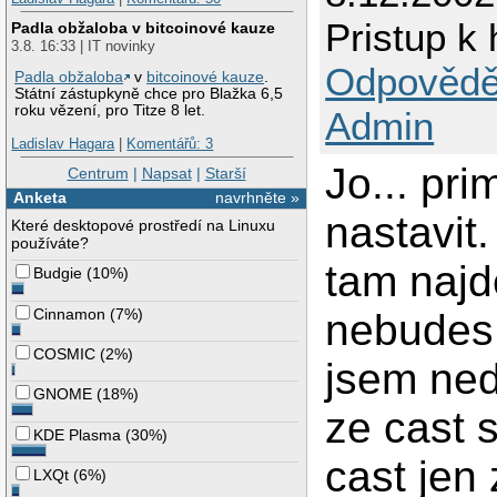
Pristup k 
Padla obžaloba v bitcoinové kauze
3.8. 16:33 | IT novinky
Odpovědě
Padla obžaloba
v
bitcoinové kauze
.
Státní zástupkyně chce pro Blažka 6,5
roku vězení, pro Titze 8 let.
Admin
Ladislav Hagara
|
Komentářů: 3
Jo... pri
Centrum
|
Napsat
|
Starší
Anketa
navrhněte »
nastavit
Které desktopové prostředí na Linuxu
používáte?
tam najd
Budgie
(
10%
)
Cinnamon
(
7%
)
nebudes m
COSMIC
(
2%
)
jsem ned
GNOME
(
18%
)
ze cast s
KDE Plasma
(
30%
)
cast jen
LXQt
(
6%
)