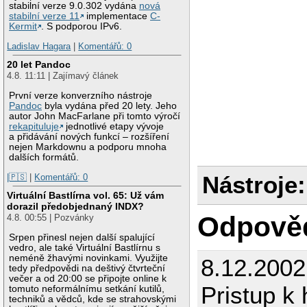
stabilní verze 9.0.302 vydána
nová
stabilní verze 11
implementace
C-
Kermit
. S podporou IPv6.
Ladislav Hagara
|
Komentářů: 0
20 let Pandoc
4.8. 11:11 | Zajímavý článek
První verze konverzního nástroje
Pandoc
byla vydána před 20 lety. Jeho
autor John MacFarlane při tomto výročí
rekapituluje
jednotlivé etapy vývoje
a přidávání nových funkcí – rozšíření
nejen Markdownu a podporu mnoha
dalších formátů.
Nástroje:
|🇵🇸
|
Komentářů: 0
Virtuální Bastlírna vol. 65: Už vám
dorazil předobjednaný INDX?
Odpově
4.8. 00:55 | Pozvánky
Srpen přinesl nejen další spalující
vedro, ale také Virtuální Bastlírnu s
neméně žhavými novinkami. Využijte
8.12.200
tedy předpovědi na deštivý čtvrteční
večer a od 20:00 se připojte online k
Pristup k 
tomuto neformálnímu setkání kutilů,
techniků a vědců, kde se strahovskými