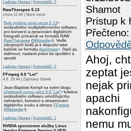
Ladislav Hagara
|
Komentářů: 0
Shamot
RawTherapee 5.13
včera 12:44 | Nová verze
Pristup k 
Byla vydána nová verze 5.13
svobodného multiplatformního softwaru
Přečteno:
pro konverzi a zpracování digitálních
fotografií primárně ve formátů RAW
RawTherapee
(
Wikipedie
). Vedle
Odpovědě
zdrojových kódů je k dispozici také
balíček ve formátu
AppImage
. Stačí jej
stáhnout, nastavit právo ke spuštění a
Ahoj, ch
spustit.
Ladislav Hagara
|
Komentářů: 0
zeptat je
FFmpeg 9.0 "Lei"
4.8. 20:44 | Zajímavý článek
nejak pr
Jean-Baptiste Kempf na svém blogu
představil novou verzi 9.0 "Lei"
kolekce
apachi
svobodného softwaru umožňujícího
nahrávání, konverzi a streamovaní
digitálního zvuku a obrazu
FFmpeg
nakonfig
(
Wikipedie
).
Ladislav Hagara
|
Komentářů: 1
nemu m
NVIDIA sponzorem služby Linux
Vendor Firmware Service (LVFS)