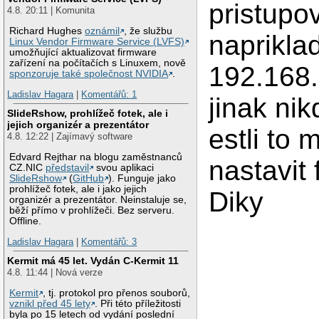
pristupo
4.8. 20:11 | Komunita
Richard Hughes
oznámil
, že službu
naprikla
Linux Vendor Firmware Service (LVFS)
umožňující aktualizovat firmware
zařízení na počítačích s Linuxem, nově
192.168.
sponzoruje také společnost NVIDIA
.
Ladislav Hagara
|
Komentářů: 1
jinak ni
SlideRshow, prohlížeč fotek, ale i
jejich organizér a prezentátor
estli to
4.8. 12:22 | Zajímavý software
Edvard Rejthar na blogu zaměstnanců
nastavit 
CZ.NIC
představil
svou aplikaci
SlideRshow
(
GitHub
). Funguje jako
prohlížeč fotek, ale i jako jejich
Diky
organizér a prezentátor. Neinstaluje se,
běží přímo v prohlížeči. Bez serveru.
Offline.
Ladislav Hagara
|
Komentářů: 3
Kermit má 45 let. Vydán C-Kermit 11
4.8. 11:44 | Nová verze
Kermit
, tj. protokol pro přenos souborů,
vznikl před 45 lety
. Při této příležitosti
byla po 15 letech od vydání poslední