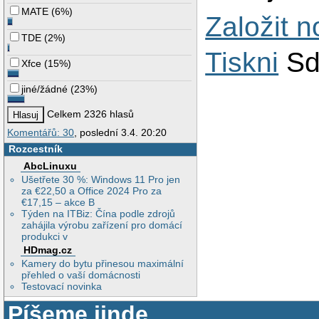
MATE
(
6%
)
Založit 
TDE
(
2%
)
Tiskni
Sd
Xfce
(
15%
)
jiné/žádné
(
23%
)
Celkem 2326 hlasů
Komentářů: 30
, poslední 3.4. 20:20
Rozcestník
AbcLinuxu
Ušetřete 30 %: Windows 11 Pro jen
za €22,50 a Office 2024 Pro za
€17,15 – akce B
Týden na ITBiz: Čína podle zdrojů
zahájila výrobu zařízení pro domácí
produkci v
HDmag.cz
Kamery do bytu přinesou maximální
přehled o vaší domácnosti
Testovací novinka
Píšeme jinde