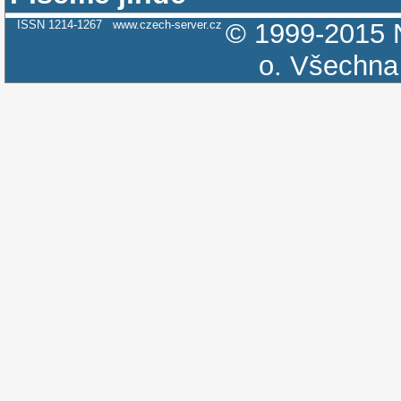
ISSN 1214-1267
www.czech-server.cz
© 1999-2015
o.
Všechna 