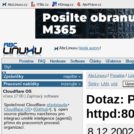
AbcLinuxu.cz
ITBiz.cz
HDmag.cz
AbcPráce.cz
AbcLinuxu
hledá autory
!
Poradna
FAQ
Hardware
Software
Články
Učebnice
Blog
Styl
×
AbcLinuxu
:/
Poradna
/
Lin
Zprávičky
napište »
Pracovní nabídky
inzerujte »
Štítky
:
LAN
,
sítě
Uprav
Cloudflare OS
Dotaz: P
včera 17:00 | Zajímavý software
Společnost Cloudflare
představila
httpd:8
Cloudflare OS
(
GitHub
), tj. open
source platformu navrženou pro
integraci umělé inteligence (agentů)
přímo do pracovních procesů
organizací.
8.12.2002