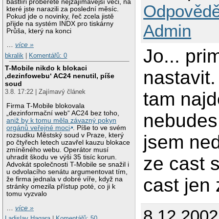
bastlíři proberete nejzajímavější věci, na
Odpovědě
které jste narazili za poslední měsíc.
Pokud jde o novinky, řeč zcela jistě
přijde na systém INDX pro tiskárny
Admin
Průša, který na konci
…
více »
Jo... pri
bkralik
|
Komentářů: 0
T-Mobile nikdo k blokaci
nastavit
‚dezinfowebu‘ AC24 nenutil, píše
soud
3.8. 17:22 | Zajímavý článek
tam najd
Firma T-Mobile blokovala
„dezinformační web“ AC24 bez toho,
nebudes m
aniž by k tomu měla závazný pokyn
orgánů veřejné moci
. Píše to ve svém
rozsudku Městský soud v Praze, který
jsem ned
po čtyřech letech uzavřel kauzu blokace
zmíněného webu. Operátor musí
ze cast s
uhradit škodu ve výši 35 tisíc korun.
Advokát společnosti T-Mobile se snažil i
u odvolacího senátu argumentovat tím,
cast jen
že firma jednala v dobré víře, když na
stránky omezila přístup poté, co ji k
tomu vyzvalo
…
více »
8.12.200
Ladislav Hagara
|
Komentářů: 50