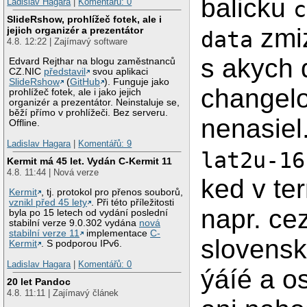
balicku
Ladislav Hagara
|
Komentářů: 0
c
SlideRshow, prohlížeč fotek, ale i
zmi
jejich organizér a prezentátor
data
4.8. 12:22 | Zajímavý software
s akych 
Edvard Rejthar na blogu zaměstnanců
CZ.NIC
představil
svou aplikaci
SlideRshow
(
GitHub
). Funguje jako
changel
prohlížeč fotek, ale i jako jejich
organizér a prezentátor. Neinstaluje se,
běží přímo v prohlížeči. Bez serveru.
nenasiel
Offline.
Ladislav Hagara
|
Komentářů: 9
lat2u-16
Kermit má 45 let. Vydán C-Kermit 11
4.8. 11:44 | Nová verze
ked v te
Kermit
, tj. protokol pro přenos souborů,
vznikl před 45 lety
. Při této příležitosti
napr. ce
byla po 15 letech od vydání poslední
stabilní verze 9.0.302 vydána
nová
stabilní verze 11
implementace
C-
slovenske
Kermit
. S podporou IPv6.
Ladislav Hagara
|
Komentářů: 0
ýáíé a o
20 let Pandoc
4.8. 11:11 | Zajímavý článek