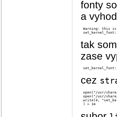
LC_ADDRESS="sk_S
fonty s
LC_TELEPHONE="sk
LC_MEASUREMENT="
LC_IDENTIFICATIO
a vyhodi
LC_ALL=sk_SK.UTF-
hrobar@cintorin:
Warning: this is
set_kernel_font:
tak som
zase vy
set_kernel_font:
cez
str
open("/usr/share
open("/usr/share
write(4, "set_ke
) = 34
subor
l