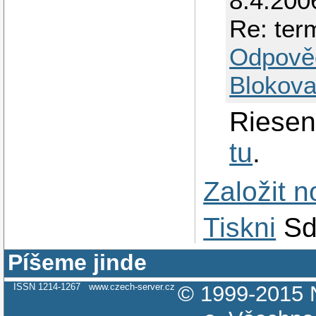
8.4.200
Re: term
Odpově
Blokova
Riesen
tu
.
Založit 
Tiskni
Sd
Píšeme jinde
ISSN 1214-1267
www.czech-server.cz
© 1999-2015