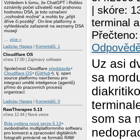
Vzhledem k tomu, že ChatGPT i Roblox
| skóre: 1
oznámily počet uživatelů nad prahovou
hodnotou DSA, je toto označení
„rozhodně možné“ a mohlo by „přijít
terminal a
dříve či později“. On-line platformy a
vyhledávače zařazené na seznamy DSA
musejí
Přečteno:
…
více »
Odpovědě
Ladislav Hagara
|
Komentářů: 1
Cloudflare OS
Uz asi d
včera 17:00 | Zajímavý software
Společnost Cloudflare
představila
sa mord
Cloudflare OS
(
GitHub
), tj. open
source platformu navrženou pro
integraci umělé inteligence (agentů)
diakritik
přímo do pracovních procesů
organizací.
terminale
Ladislav Hagara
|
Komentářů: 0
RawTherapee 5.13
som sa 
včera 12:44 | Nová verze
Byla vydána nová verze 5.13
nedoprac
svobodného multiplatformního softwaru
pro konverzi a zpracování digitálních
fotografií primárně ve formátů RAW