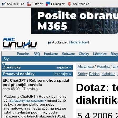
AbcLinuxu.cz
ITBiz.cz
HDmag.cz
AbcPráce.cz
AbcLinuxu
hledá autory
!
Poradna
FAQ
Hardware
Software
Články
Učebnice
Blog
Styl
×
AbcLinuxu
:/
Poradna
/
Lin
Zprávičky
napište »
Pracovní nabídky
inzerujte »
Štítky
:
Debian
,
diakritika
,
EK: ChatGPT i Roblox mohou spadat
Dotaz: t
pod přísnější pravidla
dnes 08:00 | IT novinky
diakriti
Platformy ChatGPT i Roblox by mohly
být
zařazeny na seznam
mimořádně
velkých on-line platforem nebo
internetových vyhledávačů, na něž se
vztahují zvláštní podmínky podle
5.4.2006 
nařízení o digitálních službách (DSA).