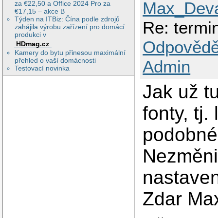
Max_Deva
za €22,50 a Office 2024 Pro za
€17,15 – akce B
Týden na ITBiz: Čína podle zdrojů
Re: termin
zahájila výrobu zařízení pro domácí
produkci v
Odpovědě
HDmag.cz
Kamery do bytu přinesou maximální
přehled o vaší domácnosti
Admin
Testovací novinka
Jak už t
fonty, tj
podobnéh
Nezměnilo
nastave
Zdar Ma