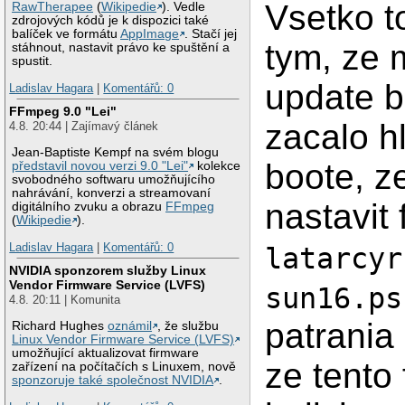
Vsetko t
RawTherapee
(
Wikipedie
). Vedle
zdrojových kódů je k dispozici také
balíček ve formátu
AppImage
. Stačí jej
tym, ze 
stáhnout, nastavit právo ke spuštění a
spustit.
update b
Ladislav Hagara
|
Komentářů: 0
FFmpeg 9.0 "Lei"
zacalo hl
4.8. 20:44 | Zajímavý článek
Jean-Baptiste Kempf na svém blogu
boote, 
představil novou verzi 9.0 "Lei"
kolekce
svobodného softwaru umožňujícího
nahrávání, konverzi a streamovaní
nastavit 
digitálního zvuku a obrazu
FFmpeg
(
Wikipedie
).
Ladislav Hagara
|
Komentářů: 0
latarcyr
NVIDIA sponzorem služby Linux
Vendor Firmware Service (LVFS)
sun16.ps
4.8. 20:11 | Komunita
patrania 
Richard Hughes
oznámil
, že službu
Linux Vendor Firmware Service (LVFS)
umožňující aktualizovat firmware
ze tento 
zařízení na počítačích s Linuxem, nově
sponzoruje také společnost NVIDIA
.