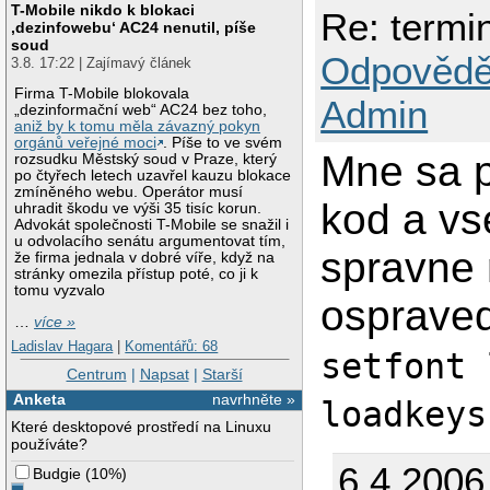
T-Mobile nikdo k blokaci
Re: termin
‚dezinfowebu‘ AC24 nenutil, píše
soud
Odpovědě
3.8. 17:22 | Zajímavý článek
Firma T-Mobile blokovala
Admin
„dezinformační web“ AC24 bez toho,
aniž by k tomu měla závazný pokyn
orgánů veřejné moci
. Píše to ve svém
Mne sa p
rozsudku Městský soud v Praze, který
po čtyřech letech uzavřel kauzu blokace
zmíněného webu. Operátor musí
kod a vs
uhradit škodu ve výši 35 tisíc korun.
Advokát společnosti T-Mobile se snažil i
u odvolacího senátu argumentovat tím,
spravne 
že firma jednala v dobré víře, když na
stránky omezila přístup poté, co ji k
tomu vyzvalo
ospraved
…
více »
Ladislav Hagara
|
Komentářů: 68
setfont 
Centrum
|
Napsat
|
Starší
Anketa
navrhněte »
loadkeys
Které desktopové prostředí na Linuxu
používáte?
6.4.2006
Budgie
(
10%
)