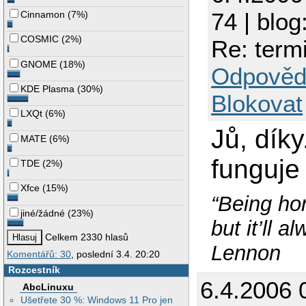
74 | blog
Cinnamon
(
7%
)
COSMIC
(
2%
)
Re: termi
GNOME
(
18%
)
Odpověd
KDE Plasma
(
30%
)
Blokovat
LXQt
(
6%
)
Jů, díky
MATE
(
6%
)
funguje 
TDE
(
2%
)
Xfce
(
15%
)
“Being hon
jiné/žádné
(
23%
)
but it’ll 
Celkem 2330 hlasů
Lennon
Komentářů: 30
, poslední 3.4. 20:20
Rozcestník
6.4.2006 
AbcLinuxu
Ušetřete 30 %: Windows 11 Pro jen