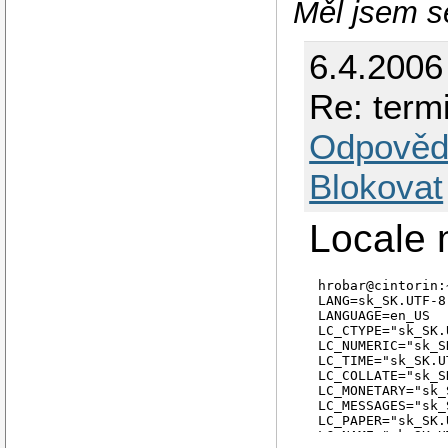
Měl jsem se
6.4.2006
Re: termi
Odpověd
Blokovat
Locale 
hrobar@cintorin:
LANG=sk_SK.UTF-8

LANGUAGE=en_US

LC_CTYPE="sk_SK.
LC_NUMERIC="sk_S
LC_TIME="sk_SK.U
LC_COLLATE="sk_S
LC_MONETARY="sk_
LC_MESSAGES="sk_
LC_PAPER="sk_SK.
LC_NAME="sk_SK.U