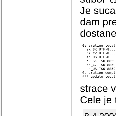
Je suca
dam pre
dostane
Generating local
  sk_SK.UTF-8...
  cs_CZ.UTF-8...
  en_US.UTF-8...
  sk_SK.ISO-8859
  cs_CZ.ISO-8859
  en_US.ISO-8859
Generation comple
*** update-local
strace 
Cele je