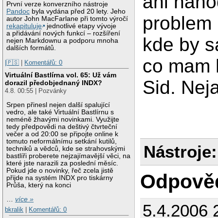
ani naho
První verze konverzního nástroje
Pandoc
byla vydána před 20 lety. Jeho
problem 
autor John MacFarlane při tomto výročí
rekapituluje
jednotlivé etapy vývoje
a přidávání nových funkcí – rozšíření
kde by s
nejen Markdownu a podporu mnoha
dalších formátů.
co mam 
|🇵🇸
|
Komentářů: 0
Virtuální Bastlírna vol. 65: Už vám
Sid. Nej
dorazil předobjednaný INDX?
4.8. 00:55 | Pozvánky
Srpen přinesl nejen další spalující
vedro, ale také Virtuální Bastlírnu s
neméně žhavými novinkami. Využijte
tedy předpovědi na deštivý čtvrteční
večer a od 20:00 se připojte online k
tomuto neformálnímu setkání kutilů,
Nástroje:
techniků a vědců, kde se strahovskými
bastlíři proberete nejzajímavější věci, na
které jste narazili za poslední měsíc.
Pokud jde o novinky, řeč zcela jistě
Odpově
přijde na systém INDX pro tiskárny
Průša, který na konci
…
více »
5.4.2006 
bkralik
|
Komentářů: 0