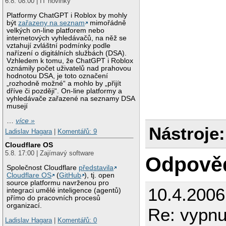
6.8. 08:00 | IT novinky
Platformy ChatGPT i Roblox by mohly
být
zařazeny na seznam
mimořádně
velkých on-line platforem nebo
internetových vyhledávačů, na něž se
vztahují zvláštní podmínky podle
nařízení o digitálních službách (DSA).
Vzhledem k tomu, že ChatGPT i Roblox
oznámily počet uživatelů nad prahovou
hodnotou DSA, je toto označení
„rozhodně možné“ a mohlo by „přijít
dříve či později“. On-line platformy a
vyhledávače zařazené na seznamy DSA
musejí
…
více »
Nástroje:
Ladislav Hagara
|
Komentářů: 9
Cloudflare OS
5.8. 17:00 | Zajímavý software
Odpově
Společnost Cloudflare
představila
Cloudflare OS
(
GitHub
), tj. open
source platformu navrženou pro
10.4.2006
integraci umělé inteligence (agentů)
přímo do pracovních procesů
organizací.
Re: vypnu
Ladislav Hagara
|
Komentářů: 0