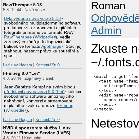
Roman
RawTherapee 5.13
5.8. 12:44 | Nová verze
Odpovědě
Byla vydána nová verze 5.13
svobodného multiplatformního softwaru
Admin
pro konverzi a zpracování digitálních
fotografií primárně ve formátů RAW
RawTherapee
(
Wikipedie
). Vedle
zdrojových kódů je k dispozici také
Zkuste n
balíček ve formátu
AppImage
. Stačí jej
stáhnout, nastavit právo ke spuštění a
spustit.
~/.fonts.
Ladislav Hagara
|
Komentářů: 0
FFmpeg 9.0 "Lei"
<match target="font
4.8. 20:44 | Zajímavý článek
  <test name="famil
    <string>Times 
Jean-Baptiste Kempf na svém blogu
  </test>

představil novou verzi 9.0 "Lei"
kolekce
  <edit name="rgba
svobodného softwaru umožňujícího
    <const>none</co
nahrávání, konverzi a streamovaní
  </edit>

digitálního zvuku a obrazu
FFmpeg
(
Wikipedie
).
Netesto
Ladislav Hagara
|
Komentářů: 0
NVIDIA sponzorem služby Linux
Vendor Firmware Service (LVFS)
4.8. 20:11 | Komunita