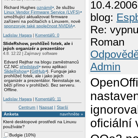
10.4.2006
Richard Hughes
oznámil
, že službu
Linux Vendor Firmware Service (LVFS)
blog:
Esp
umožňující aktualizovat firmware
zařízení na počítačích s Linuxem, nově
Re: vypnu
sponzoruje také společnost NVIDIA
.
Ladislav Hagara
|
Komentářů: 0
Roman
SlideRshow, prohlížeč fotek, ale i
jejich organizér a prezentátor
Odpovědě
4.8. 12:22 | Zajímavý software
Edvard Rejthar na blogu zaměstnanců
Admin
CZ.NIC
představil
svou aplikaci
SlideRshow
(
GitHub
). Funguje jako
prohlížeč fotek, ale i jako jejich
OpenOffi
organizér a prezentátor. Neinstaluje se,
běží přímo v prohlížeči. Bez serveru.
Offline.
nastaven
Ladislav Hagara
|
Komentářů: 11
ignorova
Centrum
|
Napsat
|
Starší
Anketa
navrhněte »
oficiální
Které desktopové prostředí na Linuxu
používáte?
Budgie
(
10%
)