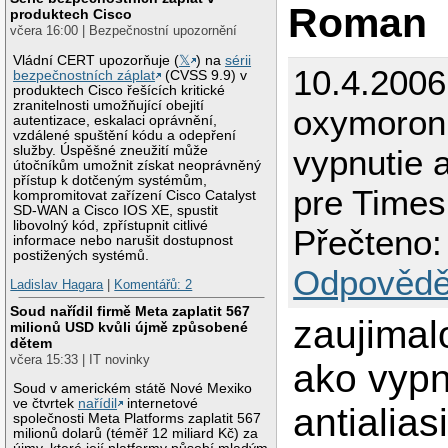
Roman
produktech Cisco
včera 16:00 | Bezpečnostní upozornění
Vládní CERT upozorňuje (
𝕏
) na
sérii
10.4.2006
bezpečnostních záplat
(CVSS 9.9) v
produktech Cisco řešících kritické
zranitelnosti umožňující obejití
oxymoron
autentizace, eskalaci oprávnění,
vzdálené spuštění kódu a odepření
služby. Úspěšné zneužití může
vypnutie a
útočníkům umožnit získat neoprávněný
přístup k dotčeným systémům,
pre Time
kompromitovat zařízení Cisco Catalyst
SD-WAN a Cisco IOS XE, spustit
libovolný kód, zpřístupnit citlivé
Přečteno:
informace nebo narušit dostupnost
postižených systémů.
Odpovědě
Ladislav Hagara
|
Komentářů: 2
Soud nařídil firmě Meta zaplatit 567
zaujimal
milionů USD kvůli újmě způsobené
dětem
včera 15:33 | IT novinky
ako vypn
Soud v americkém státě Nové Mexiko
ve čtvrtek
nařídil
internetové
antialias
společnosti Meta Platforms zaplatit 567
milionů dolarů (téměř 12 miliard Kč) za