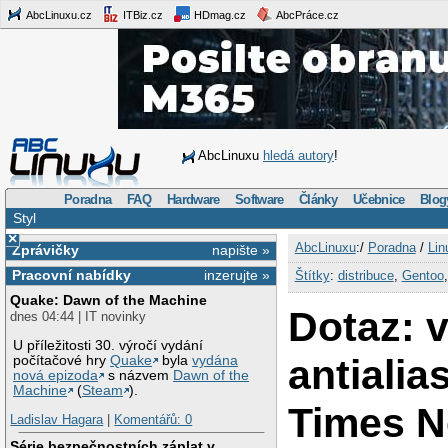
AbcLinuxu.cz
ITBiz.cz
HDmag.cz
AbcPráce.cz
AbcLinuxu
hledá autory
!
Poradna
FAQ
Hardware
Software
Články
Učebnice
Blog
Styl
×
AbcLinuxu
:/
Poradna
/
Lin
Zprávičky
napište »
Pracovní nabídky
inzerujte »
Štítky
:
distribuce
,
Gentoo
Quake: Dawn of the Machine
Dotaz: 
dnes 04:44 | IT novinky
U příležitosti 30. výročí vydání
antialia
počítačové hry
Quake
byla
vydána
nová epizoda
s názvem
Dawn of the
Machine
(
Steam
).
Times 
Ladislav Hagara
|
Komentářů: 0
Série bezpečnostních záplat v