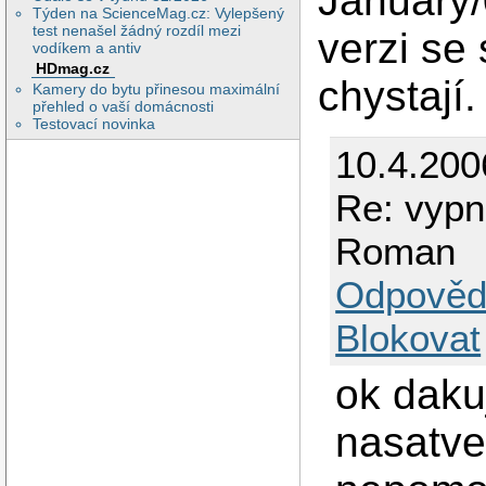
January/
Týden na ScienceMag.cz: Vylepšený
test nenašel žádný rozdíl mezi
verzi se
vodíkem a antiv
HDmag.cz
chystají.
Kamery do bytu přinesou maximální
přehled o vaší domácnosti
Testovací novinka
10.4.200
Re: vypn
Roman
Odpověd
Blokovat
ok daku
nasatven