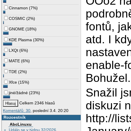
OOo2 nap
Cinnamon
(
7%
)
podrobně
COSMIC
(
2%
)
fontů, j
GNOME
(
18%
)
atd. I k
KDE Plasma
(
30%
)
nastaven
LXQt
(
6%
)
MATE
(
6%
)
enable-fo
TDE
(
2%
)
Bohužel.
Xfce
(
15%
)
Snažil j
jiné/žádné
(
23%
)
diskuzi 
Celkem 2346 hlasů
Komentářů: 30
, poslední 3.4. 20:20
http://li
Rozcestník
AbcLinuxu
Událo se v týdnu 32/2026