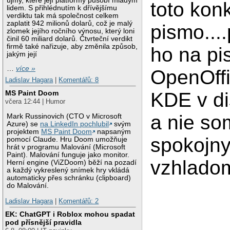
újmy, které její platformy působí mladým
toto kon
lidem. S přihlédnutím k dřívějšímu
verdiktu tak má společnost celkem
zaplatit 942 milionů dolarů, což je malý
pismo...
zlomek jejího ročního výnosu, který loni
činil 60 miliard dolarů. Čtvrteční verdikt
firmě také nařizuje, aby změnila způsob,
ho na pi
jakým její
…
více »
OpenOff
Ladislav Hagara
|
Komentářů: 8
KDE v di
MS Paint Doom
včera 12:44 | Humor
a nie so
Mark Russinovich (CTO v Microsoft
Azure) se
na LinkedIn pochlubil
svým
projektem
MS Paint Doom
napsaným
spokojny
pomocí Claude. Hru Doom umožňuje
hrát v programu Malování (Microsoft
Paint). Malování funguje jako monitor.
vzhladom
Herní engine (ViZDoom) běží na pozadí
a každý vykreslený snímek hry vkládá
automaticky přes schránku (clipboard)
do Malování.
Ladislav Hagara
|
Komentářů: 2
EK: ChatGPT i Roblox mohou spadat
pod přísnější pravidla