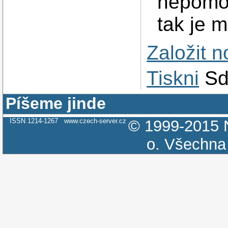
nepomoh
tak je m
Založit 
Tiskni
Sd
Píšeme jinde
ISSN 1214-1267
www.czech-server.cz
© 1999-2015
o.
Všechna 