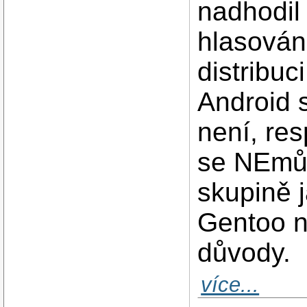
nadhodil
hlasován
distribuc
Android s
není, res
se NEmůž
skupině 
Gentoo n
důvody.
více...