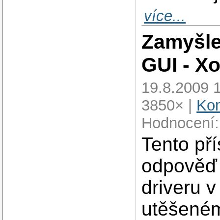
více...
Zamyšle
GUI - Xo
19.8.2009 
3850× |
Kom
Hodnocení:
Tento př
odpověď 
driveru v
utěšeném