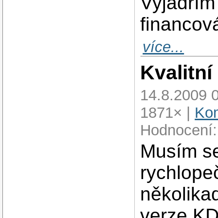
Vyjádřím
financov
více...
Kvalitní
14.8.2009 
1871× |
Kom
Hodnocení:
Musím se 
rychlope
několika
verze KD