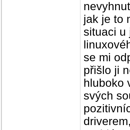
nevyhnut
jak je to
situaci u
linuxové
se mi od
přišlo ji
hluboko v
svých so
pozitivn
driverem