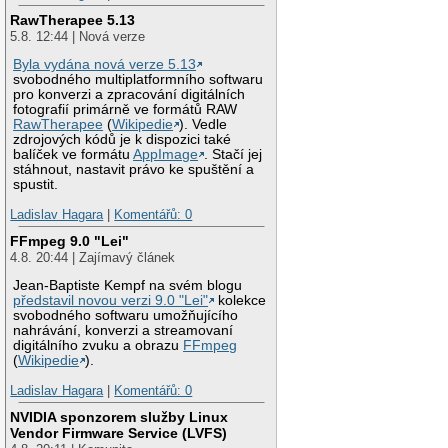
RawTherapee 5.13
5.8. 12:44 | Nová verze
Byla vydána nová verze 5.13
svobodného multiplatformního softwaru
pro konverzi a zpracování digitálních
fotografií primárně ve formátů RAW
RawTherapee
(
Wikipedie
). Vedle
zdrojových kódů je k dispozici také
balíček ve formátu
AppImage
. Stačí jej
stáhnout, nastavit právo ke spuštění a
spustit.
Ladislav Hagara
|
Komentářů: 0
FFmpeg 9.0 "Lei"
4.8. 20:44 | Zajímavý článek
Jean-Baptiste Kempf na svém blogu
představil novou verzi 9.0 "Lei"
kolekce
svobodného softwaru umožňujícího
nahrávání, konverzi a streamovaní
digitálního zvuku a obrazu
FFmpeg
(
Wikipedie
).
Ladislav Hagara
|
Komentářů: 0
NVIDIA sponzorem služby Linux
Vendor Firmware Service (LVFS)