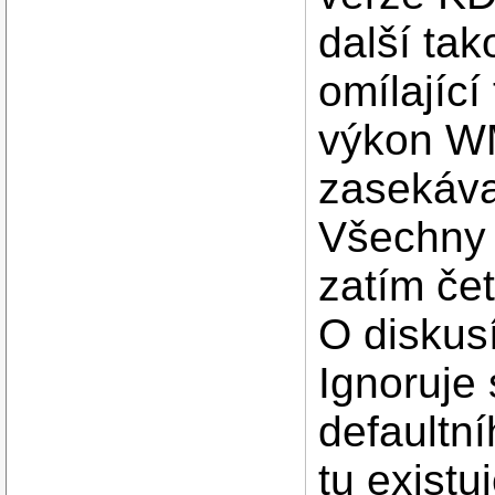
další ta
omílající
výkon WM
zasekávaj
Všechny 
zatím čet
O diskus
Ignoruje 
defaultní
tu existu