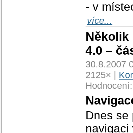
- v míste
více...
Několik
4.0 – čá
30.8.2007 
2125× |
Kom
Hodnocení:
Navigac
Dnes se
navigaci