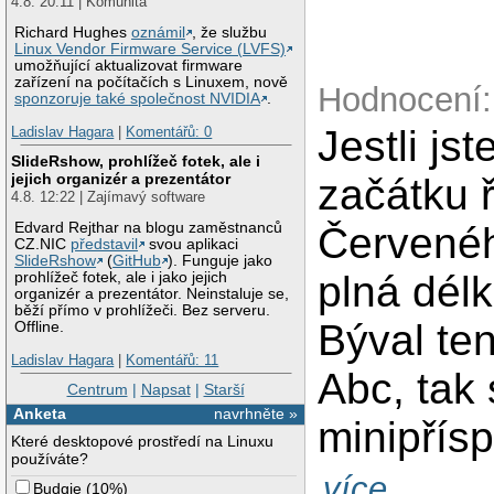
4.8. 20:11 | Komunita
Richard Hughes
oznámil
, že službu
Linux Vendor Firmware Service (LVFS)
umožňující aktualizovat firmware
zařízení na počítačích s Linuxem, nově
Hodnocení:
sponzoruje také společnost NVIDIA
.
Jestli js
Ladislav Hagara
|
Komentářů: 0
SlideRshow, prohlížeč fotek, ale i
jejich organizér a prezentátor
začátku ř
4.8. 12:22 | Zajímavý software
Červenéh
Edvard Rejthar na blogu zaměstnanců
CZ.NIC
představil
svou aplikaci
SlideRshow
(
GitHub
). Funguje jako
plná délk
prohlížeč fotek, ale i jako jejich
organizér a prezentátor. Neinstaluje se,
běží přímo v prohlížeči. Bez serveru.
Býval ten
Offline.
Ladislav Hagara
|
Komentářů: 11
Abc, tak
Centrum
|
Napsat
|
Starší
Anketa
navrhněte »
minipřís
Které desktopové prostředí na Linuxu
používáte?
více...
Budgie
(
10%
)