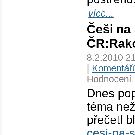
více...
Češi na
ČR:Rako
8.2.2010 21
|
Komentářů
Hodnocení:
Dnes pop
téma než
přečetl 
cesi-na-s