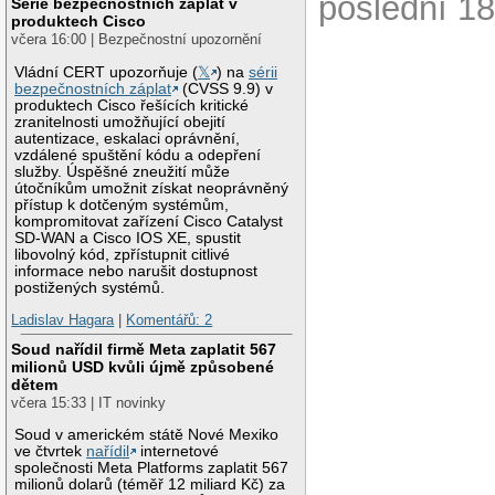
poslední 18
Série bezpečnostních záplat v
produktech Cisco
včera 16:00 | Bezpečnostní upozornění
Vládní CERT upozorňuje (
𝕏
) na
sérii
bezpečnostních záplat
(CVSS 9.9) v
produktech Cisco řešících kritické
zranitelnosti umožňující obejití
autentizace, eskalaci oprávnění,
vzdálené spuštění kódu a odepření
služby. Úspěšné zneužití může
útočníkům umožnit získat neoprávněný
přístup k dotčeným systémům,
kompromitovat zařízení Cisco Catalyst
SD-WAN a Cisco IOS XE, spustit
libovolný kód, zpřístupnit citlivé
informace nebo narušit dostupnost
postižených systémů.
Ladislav Hagara
|
Komentářů: 2
Soud nařídil firmě Meta zaplatit 567
milionů USD kvůli újmě způsobené
dětem
včera 15:33 | IT novinky
Soud v americkém státě Nové Mexiko
ve čtvrtek
nařídil
internetové
společnosti Meta Platforms zaplatit 567
milionů dolarů (téměř 12 miliard Kč) za