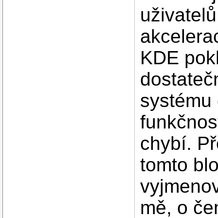
uživatel
akcelera
KDE pokl
dostatečn
systému 
funkčnos
chybí. Př
tomto bl
vyjmenov
mě, o čem