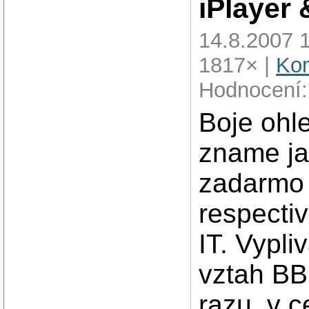
iPlayer 
14.8.2007 
1817× |
Kom
Hodnocení:
Boje ohl
zname jak
zadarmo 
respectiv
IT. Vypli
vztah BB
razu, v 