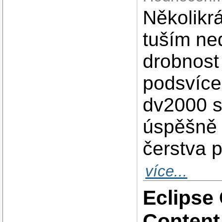
Několikrá
tuším ned
drobnost 
podsvíce
dv2000 s
úspěšně 
čerstva p
více...
Eclipse 
Content 