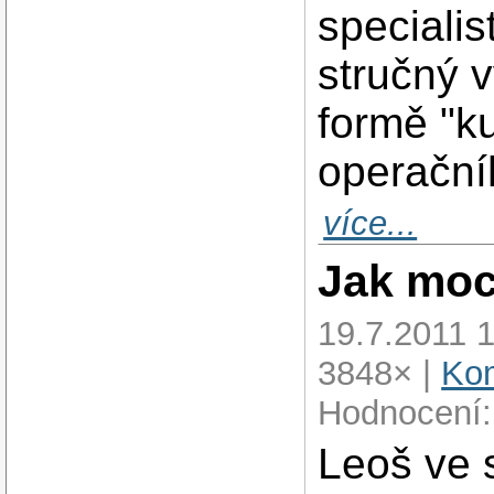
speciali
stručný 
formě "k
operační
více...
Jak moc
19.7.2011 
3848× |
Kom
Hodnocení:
Leoš ve