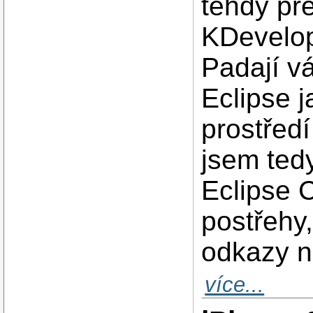
tehdy př
KDevelop
Padají v
Eclipse j
prostředí
jsem ted
Eclipse 
postřehy,
odkazy n
více...