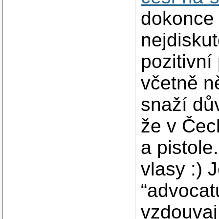
dokonce 
nejdisku
pozitivní
včetně n
snaží dů
že v Čec
a pistole
vlasy :) 
“advocatu
vzdouvají