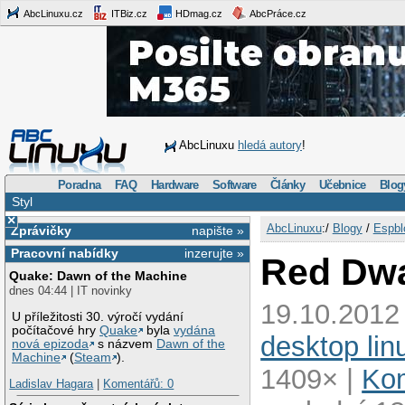
AbcLinuxu.cz
ITBiz.cz
HDmag.cz
AbcPráce.cz
AbcLinuxu
hledá autory
!
Poradna
FAQ
Hardware
Software
Články
Učebnice
Blog
Styl
×
AbcLinuxu
:/
Blogy
/
Espbl
Zprávičky
napište »
Pracovní nabídky
inzerujte »
Red Dwa
Quake: Dawn of the Machine
dnes 04:44 | IT novinky
19.10.2012 
U příležitosti 30. výročí vydání
počítačové hry
Quake
byla
vydána
desktop lin
nová epizoda
s názvem
Dawn of the
Machine
(
Steam
).
1409× |
Kom
Ladislav Hagara
|
Komentářů: 0