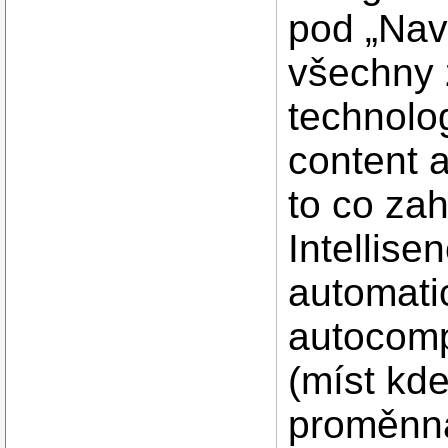
pod „Nav
všechny 
technolo
content a
to co za
Intellise
automati
autocomp
(míst kde
proměnná