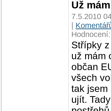
Už mám 
7.5.2010 04
|
Komentářů
Hodnocení:
Střípky 
už mám o
občan EU
všech vo
tak jsem
ujít. Tad
postřehů