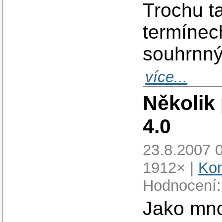
Trochu t
termínec
souhrnný 
více...
Několik
4.0
23.8.2007 
1912× |
Kom
Hodnocení:
Jako mnoh