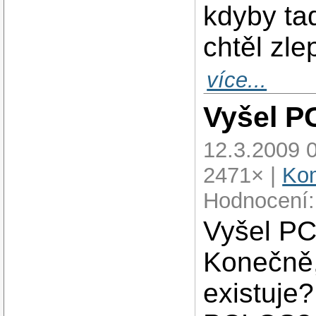
kdyby ta
chtěl zle
více...
Vyšel P
12.3.2009 
2471× |
Kom
Hodnocení:
Vyšel PC
Konečně, 
existuje?