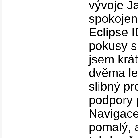
vývoje Ja
spokojen
Eclipse I
pokusy s
jsem krá
dvěma le
slibný pr
podpory 
Navigace 
pomalý, 