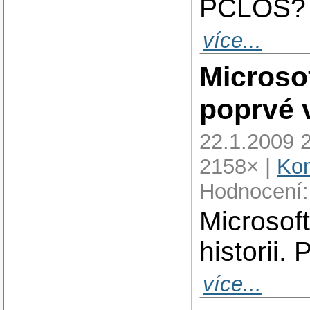
PCLOS?
více...
Microso
poprvé v
22.1.2009 
2158× |
Kom
Hodnocení:
Microsof
historii.
více...