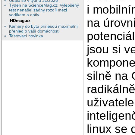
Událo se v týdnu 32/2026
Týden na ScienceMag.cz: Vylepšený
i mobilní
test nenašel žádný rozdíl mezi
vodíkem a antiv
na úrovni
HDmag.cz
Kamery do bytu přinesou maximální
přehled o vaší domácnosti
potenciá
Testovací novinka
jsou si v
komponen
silně na 
radikálně
uživatele
inteligen
linux se 