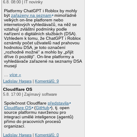
6.8. 08:00 | IT novinky
Platformy ChatGPT i Roblox by mohly
být
zařazeny na seznam
mimořádně
velkých on-line platforem nebo
internetových vyhledávačů, na něž se
vztahují zvláštní podmínky podle
nařízení o digitálních službách (DSA).
Vzhledem k tomu, že ChatGPT i Roblox
oznámily počet uživatelů nad prahovou
hodnotou DSA, je toto označení
„rozhodně možné“ a mohlo by „přijít
dříve či později“. On-line platformy a
vyhledávače zařazené na seznamy DSA
musejí
…
více »
Ladislav Hagara
|
Komentářů: 9
Cloudflare OS
5.8. 17:00 | Zajímavý software
Společnost Cloudflare
představila
Cloudflare OS
(
GitHub
), tj. open
source platformu navrženou pro
integraci umělé inteligence (agentů)
přímo do pracovních procesů
organizací.
Ladislav Hagara
|
Komentářů: 0