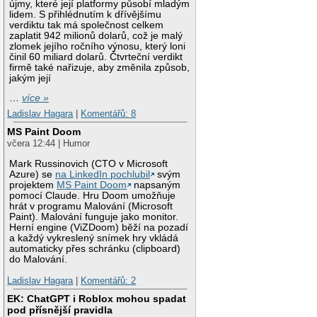
újmy, které její platformy působí mladým
lidem. S přihlédnutím k dřívějšímu
verdiktu tak má společnost celkem
zaplatit 942 milionů dolarů, což je malý
zlomek jejího ročního výnosu, který loni
činil 60 miliard dolarů. Čtvrteční verdikt
firmě také nařizuje, aby změnila způsob,
jakým její
…
více »
Ladislav Hagara
|
Komentářů: 8
MS Paint Doom
včera 12:44 | Humor
Mark Russinovich (CTO v Microsoft
Azure) se
na LinkedIn pochlubil
svým
projektem
MS Paint Doom
napsaným
pomocí Claude. Hru Doom umožňuje
hrát v programu Malování (Microsoft
Paint). Malování funguje jako monitor.
Herní engine (ViZDoom) běží na pozadí
a každý vykreslený snímek hry vkládá
automaticky přes schránku (clipboard)
do Malování.
Ladislav Hagara
|
Komentářů: 2
EK: ChatGPT i Roblox mohou spadat
pod přísnější pravidla