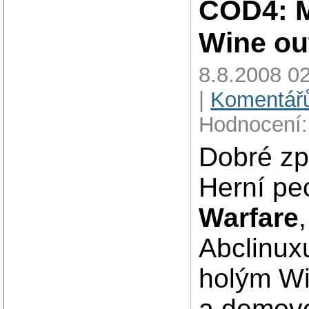
COD4: M
Wine ou
8.8.2008 02
|
Komentářů
Hodnocení:
Dobré zpr
Herní p
Warfare
Abclinux
holým Wi
a demove