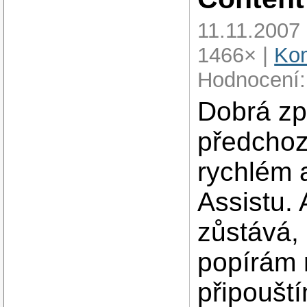
11.11.2007
1466× |
Kom
Hodnocení:
Dobrá zp
předchoz
rychlém 
Assistu. 
zůstává, 
popírám 
připoušt