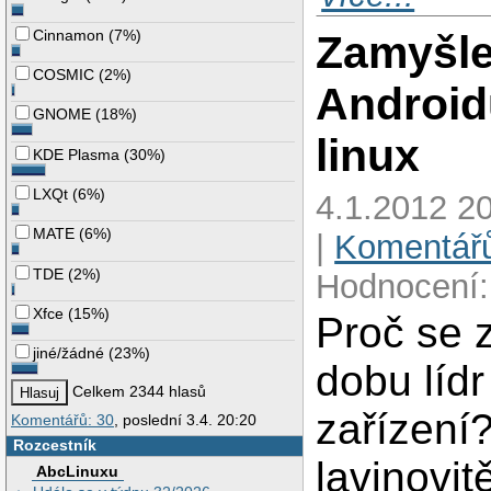
Cinnamon
(
7%
)
Zamyšle
COSMIC
(
2%
)
Android
GNOME
(
18%
)
linux
KDE Plasma
(
30%
)
LXQt
(
6%
)
4.1.2012 20
MATE
(
6%
)
|
Komentářů
TDE
(
2%
)
Hodnocení:
Xfce
(
15%
)
Proč se z
jiné/žádné
(
23%
)
dobu lídr
Celkem 2344 hlasů
zařízení?
Komentářů: 30
, poslední 3.4. 20:20
Rozcestník
lavinovi
AbcLinuxu