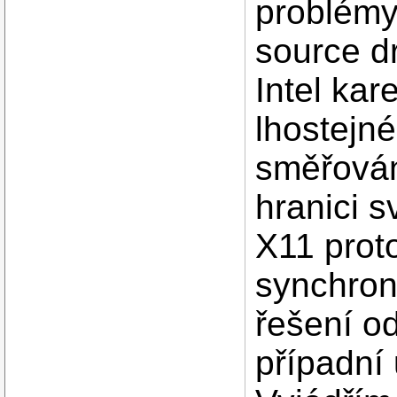
problémy
source dr
Intel kar
lhostejn
směřován
hranici s
X11 prot
synchronn
řešení o
případní 