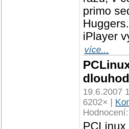
primo sed
Huggers. 
iPlayer 
více...
PCLinux
dlouhod
19.6.2007 
6202× |
Kom
Hodnocení:
PCLinux 