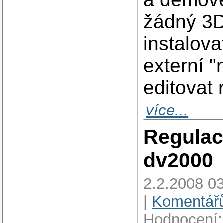
žádný 3D
instalova
externí "n
editovat 
více...
Regulac
dv2000
2.2.2008 03
|
Komentářů
Hodnocení: