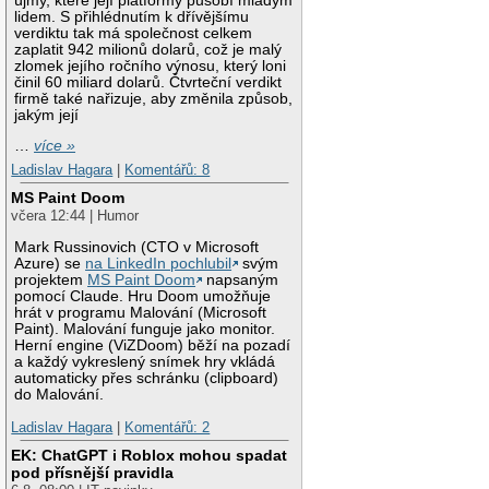
újmy, které její platformy působí mladým
lidem. S přihlédnutím k dřívějšímu
verdiktu tak má společnost celkem
zaplatit 942 milionů dolarů, což je malý
zlomek jejího ročního výnosu, který loni
činil 60 miliard dolarů. Čtvrteční verdikt
firmě také nařizuje, aby změnila způsob,
jakým její
…
více »
Ladislav Hagara
|
Komentářů: 8
MS Paint Doom
včera 12:44 | Humor
Mark Russinovich (CTO v Microsoft
Azure) se
na LinkedIn pochlubil
svým
projektem
MS Paint Doom
napsaným
pomocí Claude. Hru Doom umožňuje
hrát v programu Malování (Microsoft
Paint). Malování funguje jako monitor.
Herní engine (ViZDoom) běží na pozadí
a každý vykreslený snímek hry vkládá
automaticky přes schránku (clipboard)
do Malování.
Ladislav Hagara
|
Komentářů: 2
EK: ChatGPT i Roblox mohou spadat
pod přísnější pravidla