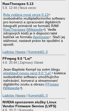
RawTherapee 5.13
5.8. 12:44 | Nová verze
Byla vydána nová verze 5.13
svobodného multiplatformního softwaru
pro konverzi a zpracování digitálních
fotografií primárně ve formátů RAW
RawTherapee
(
Wikipedie
). Vedle
zdrojových kódů je k dispozici také
balíček ve formátu
AppImage
. Stačí jej
stáhnout, nastavit právo ke spuštění a
spustit.
Ladislav Hagara
|
Komentářů: 0
FFmpeg 9.0 "Lei"
4.8. 20:44 | Zajímavý článek
Jean-Baptiste Kempf na svém blogu
představil novou verzi 9.0 "Lei"
kolekce
svobodného softwaru umožňujícího
nahrávání, konverzi a streamovaní
digitálního zvuku a obrazu
FFmpeg
(
Wikipedie
).
Ladislav Hagara
|
Komentářů: 0
NVIDIA sponzorem služby Linux
Vendor Firmware Service (LVFS)
4.8. 20:11 | Komunita