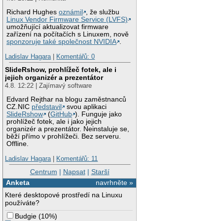
Richard Hughes
oznámil
, že službu
Linux Vendor Firmware Service (LVFS)
umožňující aktualizovat firmware
zařízení na počítačích s Linuxem, nově
sponzoruje také společnost NVIDIA
.
Ladislav Hagara
|
Komentářů: 0
SlideRshow, prohlížeč fotek, ale i
jejich organizér a prezentátor
4.8. 12:22 | Zajímavý software
Edvard Rejthar na blogu zaměstnanců
CZ.NIC
představil
svou aplikaci
SlideRshow
(
GitHub
). Funguje jako
prohlížeč fotek, ale i jako jejich
organizér a prezentátor. Neinstaluje se,
běží přímo v prohlížeči. Bez serveru.
Offline.
Ladislav Hagara
|
Komentářů: 11
Centrum
|
Napsat
|
Starší
Anketa
navrhněte »
Které desktopové prostředí na Linuxu
používáte?
Budgie
(
10%
)