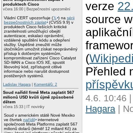
verze
22
produktech Cisco
včera 16:00 | Bezpečnostní upozornění
source 
Vládní CERT upozorňuje (
𝕏
) na
sérii
bezpečnostních záplat
(CVSS 9.9) v
produktech Cisco řešících kritické
aplikačn
zranitelnosti umožňující obejití
autentizace, eskalaci oprávnění,
vzdálené spuštění kódu a odepření
framewo
služby. Úspěšné zneužití může
útočníkům umožnit získat neoprávněný
přístup k dotčeným systémům,
(
Wikiped
kompromitovat zařízení Cisco Catalyst
SD-WAN a Cisco IOS XE, spustit
libovolný kód, zpřístupnit citlivé
Přehled 
informace nebo narušit dostupnost
postižených systémů.
příspěvk
Ladislav Hagara
|
Komentářů: 2
Soud nařídil firmě Meta zaplatit 567
4.6. 10:46 
milionů USD kvůli újmě způsobené
dětem
Hagara
| N
včera 15:33 | IT novinky
Soud v americkém státě Nové Mexiko
ve čtvrtek
nařídil
internetové
společnosti Meta Platforms zaplatit 567
milionů dolarů (téměř 12 miliard Kč) za