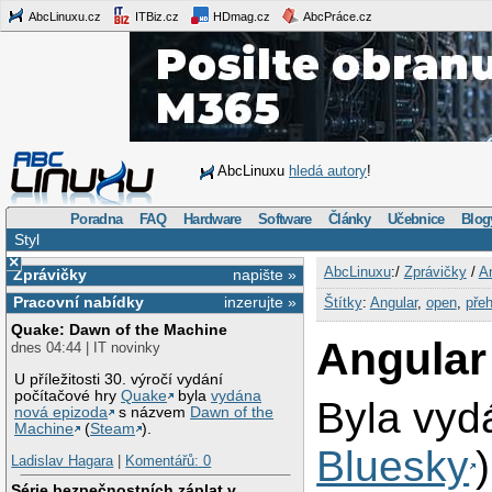
AbcLinuxu.cz
ITBiz.cz
HDmag.cz
AbcPráce.cz
AbcLinuxu
hledá autory
!
Poradna
FAQ
Hardware
Software
Články
Učebnice
Blog
Styl
×
AbcLinuxu
:/
Zprávičky
/
An
Zprávičky
napište »
Pracovní nabídky
inzerujte »
Štítky
:
Angular
,
open
,
přeh
Quake: Dawn of the Machine
Angular
dnes 04:44 | IT novinky
U příležitosti 30. výročí vydání
počítačové hry
Quake
byla
vydána
Byla vyd
nová epizoda
s názvem
Dawn of the
Machine
(
Steam
).
Bluesky
Ladislav Hagara
|
Komentářů: 0
Série bezpečnostních záplat v