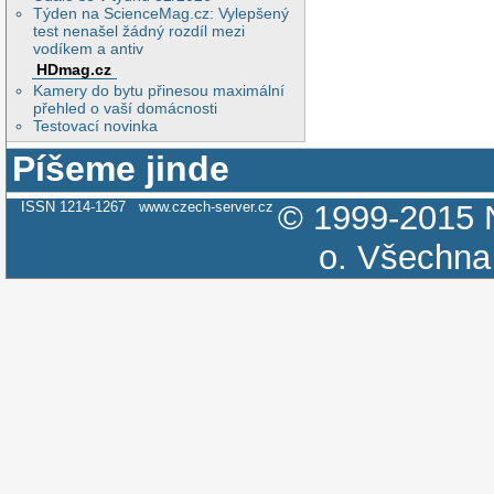
Týden na ScienceMag.cz: Vylepšený
test nenašel žádný rozdíl mezi
vodíkem a antiv
HDmag.cz
Kamery do bytu přinesou maximální
přehled o vaší domácnosti
Testovací novinka
Píšeme jinde
ISSN 1214-1267
www.czech-server.cz
© 1999-2015
o.
Všechna 