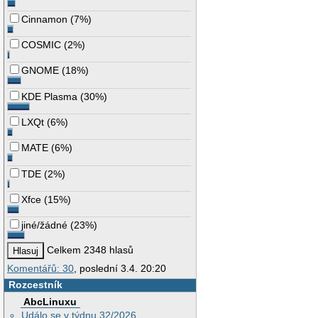
Cinnamon
(
7%
)
COSMIC
(
2%
)
GNOME
(
18%
)
KDE Plasma
(
30%
)
LXQt
(
6%
)
MATE
(
6%
)
TDE
(
2%
)
Xfce
(
15%
)
jiné/žádné
(
23%
)
Celkem 2348 hlasů
Komentářů: 30
, poslední 3.4. 20:20
Rozcestník
AbcLinuxu
Událo se v týdnu 32/2026