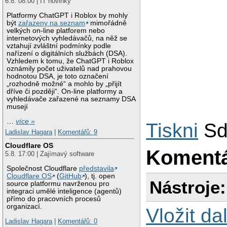
6.8. 08:00 | IT novinky
Platformy ChatGPT i Roblox by mohly
být
zařazeny na seznam
mimořádně
velkých on-line platforem nebo
internetových vyhledávačů, na něž se
vztahují zvláštní podmínky podle
nařízení o digitálních službách (DSA).
Vzhledem k tomu, že ChatGPT i Roblox
oznámily počet uživatelů nad prahovou
hodnotou DSA, je toto označení
„rozhodně možné“ a mohlo by „přijít
dříve či později“. On-line platformy a
vyhledávače zařazené na seznamy DSA
musejí
…
více »
Tiskni
Sd
Ladislav Hagara
|
Komentářů: 9
Cloudflare OS
Koment
5.8. 17:00 | Zajímavý software
Společnost Cloudflare
představila
Cloudflare OS
(
GitHub
), tj. open
Nástroje:
source platformu navrženou pro
integraci umělé inteligence (agentů)
přímo do pracovních procesů
organizací.
Vložit da
Ladislav Hagara
|
Komentářů: 0