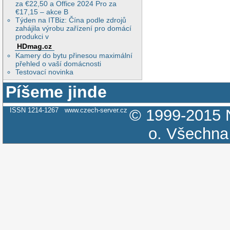
za €22,50 a Office 2024 Pro za
€17,15 – akce B
Týden na ITBiz: Čína podle zdrojů
zahájila výrobu zařízení pro domácí
produkci v
HDmag.cz
Kamery do bytu přinesou maximální
přehled o vaší domácnosti
Testovací novinka
Píšeme jinde
ISSN 1214-1267
www.czech-server.cz
© 1999-2015
o.
Všechna 