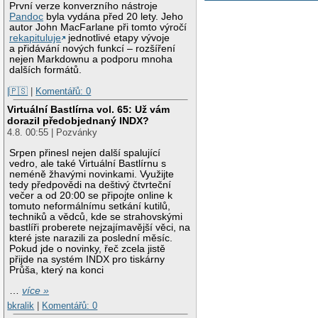
První verze konverzního nástroje
Pandoc
byla vydána před 20 lety. Jeho
autor John MacFarlane při tomto výročí
rekapituluje
jednotlivé etapy vývoje
a přidávání nových funkcí – rozšíření
nejen Markdownu a podporu mnoha
dalších formátů.
|🇵🇸
|
Komentářů: 0
Virtuální Bastlírna vol. 65: Už vám
dorazil předobjednaný INDX?
4.8. 00:55 | Pozvánky
Srpen přinesl nejen další spalující
vedro, ale také Virtuální Bastlírnu s
neméně žhavými novinkami. Využijte
tedy předpovědi na deštivý čtvrteční
večer a od 20:00 se připojte online k
tomuto neformálnímu setkání kutilů,
techniků a vědců, kde se strahovskými
bastlíři proberete nejzajímavější věci, na
které jste narazili za poslední měsíc.
Pokud jde o novinky, řeč zcela jistě
přijde na systém INDX pro tiskárny
Průša, který na konci
…
více »
bkralik
|
Komentářů: 0