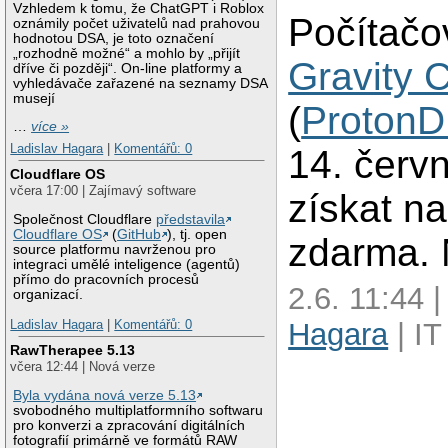
Vzhledem k tomu, že ChatGPT i Roblox
Počítačo
oznámily počet uživatelů nad prahovou
hodnotou DSA, je toto označení
„rozhodně možné“ a mohlo by „přijít
Gravity C
dříve či později“. On-line platformy a
vyhledávače zařazené na seznamy DSA
musejí
(
Proton
…
více »
Ladislav Hagara
|
Komentářů: 0
14. červ
Cloudflare OS
včera 17:00 | Zajímavý software
získat n
Společnost Cloudflare
představila
Cloudflare OS
(
GitHub
), tj. open
zdarma. 
source platformu navrženou pro
integraci umělé inteligence (agentů)
přímo do pracovních procesů
2.6. 11:44 
organizací.
Ladislav Hagara
|
Komentářů: 0
Hagara
| IT
RawTherapee 5.13
včera 12:44 | Nová verze
Byla vydána nová verze 5.13
svobodného multiplatformního softwaru
pro konverzi a zpracování digitálních
fotografií primárně ve formátů RAW