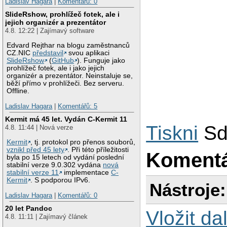
Ladislav Hagara
|
Komentářů: 0
SlideRshow, prohlížeč fotek, ale i
jejich organizér a prezentátor
4.8. 12:22 | Zajímavý software
Edvard Rejthar na blogu zaměstnanců
CZ.NIC
představil
svou aplikaci
SlideRshow
(
GitHub
). Funguje jako
prohlížeč fotek, ale i jako jejich
organizér a prezentátor. Neinstaluje se,
běží přímo v prohlížeči. Bez serveru.
Offline.
Ladislav Hagara
|
Komentářů: 5
Kermit má 45 let. Vydán C-Kermit 11
Tiskni
Sd
4.8. 11:44 | Nová verze
Kermit
, tj. protokol pro přenos souborů,
vznikl před 45 lety
. Při této příležitosti
Koment
byla po 15 letech od vydání poslední
stabilní verze 9.0.302 vydána
nová
stabilní verze 11
implementace
C-
Kermit
. S podporou IPv6.
Nástroje:
Ladislav Hagara
|
Komentářů: 0
20 let Pandoc
Vložit da
4.8. 11:11 | Zajímavý článek