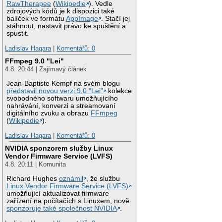
RawTherapee
(
Wikipedie
). Vedle
zdrojových kódů je k dispozici také
balíček ve formátu
AppImage
. Stačí jej
stáhnout, nastavit právo ke spuštění a
spustit.
Ladislav Hagara
|
Komentářů: 0
FFmpeg 9.0 "Lei"
4.8. 20:44 | Zajímavý článek
Jean-Baptiste Kempf na svém blogu
představil novou verzi 9.0 "Lei"
kolekce
svobodného softwaru umožňujícího
nahrávání, konverzi a streamovaní
digitálního zvuku a obrazu
FFmpeg
(
Wikipedie
).
Ladislav Hagara
|
Komentářů: 0
NVIDIA sponzorem služby Linux
Vendor Firmware Service (LVFS)
4.8. 20:11 | Komunita
Richard Hughes
oznámil
, že službu
Linux Vendor Firmware Service (LVFS)
umožňující aktualizovat firmware
zařízení na počítačích s Linuxem, nově
sponzoruje také společnost NVIDIA
.