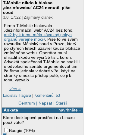
T-Mobile nikdo k blokaci
‚dezinfowebu‘ AC24 nenutil, píše
soud
3.8. 17:22 | Zajímavý článek
Firma T-Mobile blokovala
„dezinformační web“ AC24 bez toho,
aniž by k tomu měla závazný pokyn
orgánů veřejné moci
. Píše to ve svém
rozsudku Městský soud v Praze, který
po čtyřech letech uzavřel kauzu blokace
zmíněného webu. Operátor musí
uhradit škodu ve výši 35 tisíc korun.
Advokát společnosti T-Mobile se snažil i
u odvolacího senátu argumentovat tím,
že firma jednala v dobré víře, když na
stránky omezila přístup poté, co ji k
tomu vyzvalo
…
více »
Ladislav Hagara
|
Komentářů: 63
Centrum
|
Napsat
|
Starší
Anketa
navrhněte »
Které desktopové prostředí na Linuxu
používáte?
Budgie
(
10%
)