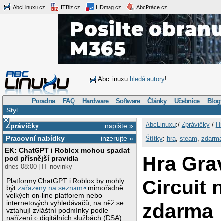
AbcLinuxu.cz
ITBiz.cz
HDmag.cz
AbcPráce.cz
AbcLinuxu
hledá autory
!
Poradna
FAQ
Hardware
Software
Články
Učebnice
Blog
Styl
×
AbcLinuxu
:/
Zprávičky
/
H
Zprávičky
napište »
Pracovní nabídky
inzerujte »
Štítky
:
hra
,
steam
,
zdarm
EK: ChatGPT i Roblox mohou spadat
Hra Gra
pod přísnější pravidla
dnes 08:00 | IT novinky
Circuit
Platformy ChatGPT i Roblox by mohly
být
zařazeny na seznam
mimořádně
velkých on-line platforem nebo
internetových vyhledávačů, na něž se
zdarma
vztahují zvláštní podmínky podle
nařízení o digitálních službách (DSA).