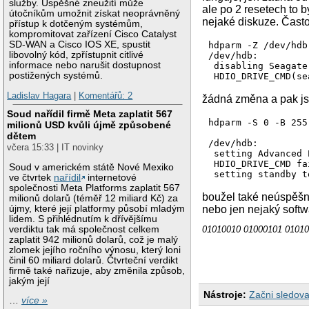
služby. Úspěšné zneužití může
ale po 2 resetech to 
útočníkům umožnit získat neoprávněný
nejaké diskuze. Často
přístup k dotčeným systémům,
kompromitovat zařízení Cisco Catalyst
SD-WAN a Cisco IOS XE, spustit
hdparm -Z /dev/hdb

libovolný kód, zpřístupnit citlivé
/dev/hdb:

informace nebo narušit dostupnost
 disabling Seagate
postižených systémů.
Ladislav Hagara
|
Komentářů: 2
žádná změna a pak js
Soud nařídil firmě Meta zaplatit 567
hdparm -S 0 -B 255
milionů USD kvůli újmě způsobené
dětem
/dev/hdb:

včera 15:33 | IT novinky
 setting Advanced 
 HDIO_DRIVE_CMD fa
Soud v americkém státě Nové Mexiko
ve čtvrtek
nařídil
internetové
společnosti Meta Platforms zaplatit 567
boužel také neúspěšně
milionů dolarů (téměř 12 miliard Kč) za
újmy, které její platformy působí mladým
nebo jen nejaký softwa
lidem. S přihlédnutím k dřívějšímu
01010010 01000101 01010
verdiktu tak má společnost celkem
zaplatit 942 milionů dolarů, což je malý
zlomek jejího ročního výnosu, který loni
činil 60 miliard dolarů. Čtvrteční verdikt
firmě také nařizuje, aby změnila způsob,
jakým její
Nástroje:
Začni sledova
…
více »