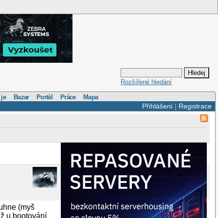
Rozšířené hledání
 je
Bazar
Portál
Práce
Mapa
Přihlášení
|
Registrace
tuhne (myš
už u bootování