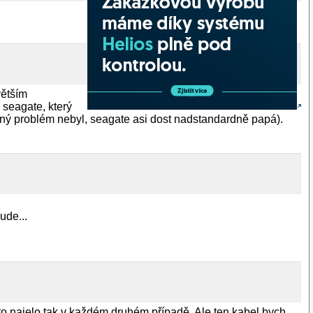
větším
seagate, který
dný problém nebyl, seagate asi dost nadstandardně papá).
ude...
 to najelo tak v každém druhém případě. Ale ten kabel bych