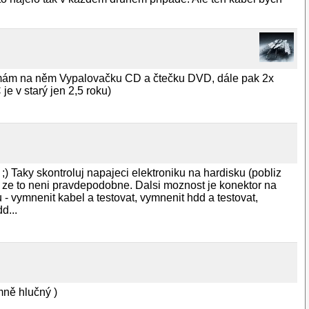
e mám na něm Vypalovačku CD a čtečku DVD, dále pak 2x
e v starý jen 2,5 roku)
) Taky skontroluj napajeci elektroniku na hardisku (pobliz
m ze to neni pravdepodobne. Dalsi moznost je konektor na
 - vymnenit kabel a testovat, vymnenit hdd a testovat,
d...
mně hlučný )