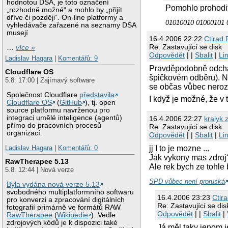
hodnotou DSA, je toto označení
Pomohlo prohodi
„rozhodně možné“ a mohlo by „přijít
dříve či později“. On-line platformy a
01010010 01000101 
vyhledávače zařazené na seznamy DSA
musejí
16.4.2006 22:22
Ctirad 
Re: Zastavující se disk
…
více »
Odpovědět
| |
Sbalit
|
Li
Ladislav Hagara
|
Komentářů: 9
Pravděpodobně odchází
Cloudflare OS
špičkovém odběru). N
5.8. 17:00 | Zajímavý software
se občas vůbec nerozt
Společnost Cloudflare
představila
I když je možné, že v 
Cloudflare OS
(
GitHub
), tj. open
source platformu navrženou pro
integraci umělé inteligence (agentů)
16.4.2006 22:27
kralyk 
přímo do pracovních procesů
Re: Zastavující se disk
organizací.
Odpovědět
| |
Sbalit
|
Li
Ladislav Hagara
|
Komentářů: 0
jj I to je mozne ...
Jak vykony mas zdroj?
RawTherapee 5.13
Ale rek bych ze tohl
5.8. 12:44 | Nová verze
SPD vůbec není proruská
Byla vydána nová verze 5.13
svobodného multiplatformního softwaru
16.4.2006 23:23
Ctira
pro konverzi a zpracování digitálních
Re: Zastavující se dis
fotografií primárně ve formátů RAW
Odpovědět
| |
Sbalit
|
RawTherapee
(
Wikipedie
). Vedle
zdrojových kódů je k dispozici také
Já měl taky jenom j