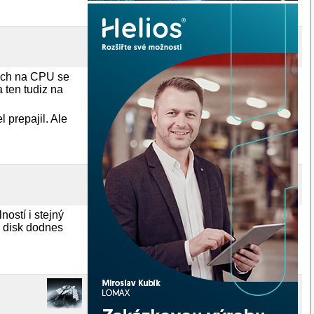
ych na CPU se
 ten tudiz na
 prepajil. Ale
ostí i stejný
 disk dodnes