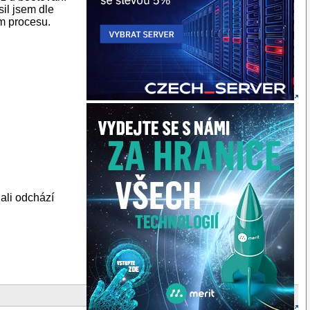
sil jsem dle
ím procesu.
ali odchází