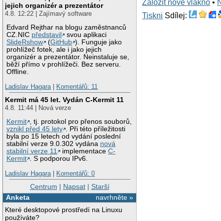
Založit nové vlákno
•
jejich organizér a prezentátor
4.8. 12:22 | Zajímavý software
Tiskni
Sdílej:
Edvard Rejthar na blogu zaměstnanců
CZ.NIC
představil
svou aplikaci
SlideRshow
(
GitHub
). Funguje jako
prohlížeč fotek, ale i jako jejich
organizér a prezentátor. Neinstaluje se,
běží přímo v prohlížeči. Bez serveru.
Offline.
Ladislav Hagara
|
Komentářů: 11
Kermit má 45 let. Vydán C-Kermit 11
4.8. 11:44 | Nová verze
Kermit
, tj. protokol pro přenos souborů,
vznikl před 45 lety
. Při této příležitosti
byla po 15 letech od vydání poslední
stabilní verze 9.0.302 vydána
nová
stabilní verze 11
implementace
C-
Kermit
. S podporou IPv6.
Ladislav Hagara
|
Komentářů: 0
Centrum
|
Napsat
|
Starší
Anketa
navrhněte »
Které desktopové prostředí na Linuxu
používáte?