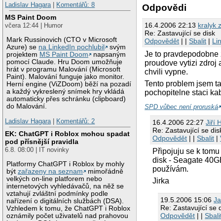
Ladislav Hagara
|
Komentářů: 8
Odpovědi
MS Paint Doom
16.4.2006 22:13
kralyk 
včera 12:44 | Humor
Re: Zastavující se disk
Mark Russinovich (CTO v Microsoft
Odpovědět
| |
Sbalit
|
Li
Azure) se
na LinkedIn pochlubil
svým
Je to pravdepodobne
projektem
MS Paint Doom
napsaným
pomocí Claude. Hru Doom umožňuje
proudove vytizi zdroj
hrát v programu Malování (Microsoft
chvili vypne.
Paint). Malování funguje jako monitor.
Tento problem jsem tak
Herní engine (ViZDoom) běží na pozadí
a každý vykreslený snímek hry vkládá
pochopitelne staci ka
automaticky přes schránku (clipboard)
do Malování.
SPD vůbec není proruská
Ladislav Hagara
|
Komentářů: 2
16.4.2006 22:27
Jiří 
Re: Zastavující se dis
EK: ChatGPT i Roblox mohou spadat
Odpovědět
| |
Sbalit
|
pod přísnější pravidla
6.8. 08:00 | IT novinky
Připojuju se k tomu
disk - Seagate 40G
Platformy ChatGPT i Roblox by mohly
používám.
být
zařazeny na seznam
mimořádně
velkých on-line platforem nebo
Jirka
internetových vyhledávačů, na něž se
vztahují zvláštní podmínky podle
19.5.2006 15:06
Ja
nařízení o digitálních službách (DSA).
Re: Zastavující se 
Vzhledem k tomu, že ChatGPT i Roblox
Odpovědět
| |
Sbali
oznámily počet uživatelů nad prahovou