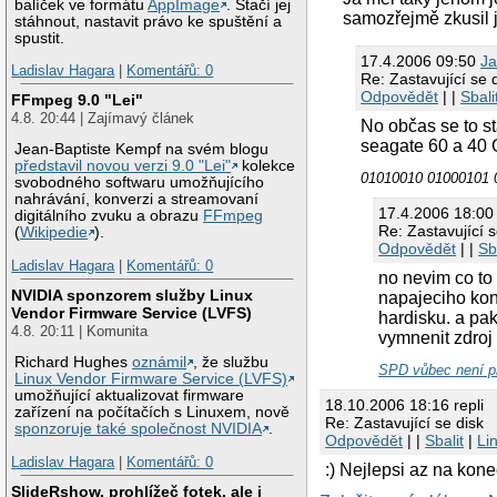
balíček ve formátu
AppImage
. Stačí jej
samozřejmě zkusil j
stáhnout, nastavit právo ke spuštění a
spustit.
17.4.2006 09:50
Ja
Ladislav Hagara
|
Komentářů: 0
Re: Zastavující se 
Odpovědět
| |
Sbali
FFmpeg 9.0 "Lei"
4.8. 20:44 | Zajímavý článek
No občas se to s
seagate 60 a 40 G
Jean-Baptiste Kempf na svém blogu
představil novou verzi 9.0 "Lei"
kolekce
01010010 01000101 
svobodného softwaru umožňujícího
nahrávání, konverzi a streamovaní
17.4.2006 18:0
digitálního zvuku a obrazu
FFmpeg
Re: Zastavující s
(
Wikipedie
).
Odpovědět
| |
Sb
Ladislav Hagara
|
Komentářů: 0
no nevim co to 
NVIDIA sponzorem služby Linux
napajeciho kon
Vendor Firmware Service (LVFS)
hardisku. a pak
4.8. 20:11 | Komunita
vymnenit zdroj 
Richard Hughes
oznámil
, že službu
SPD vůbec není p
Linux Vendor Firmware Service (LVFS)
umožňující aktualizovat firmware
18.10.2006 18:16 repli
zařízení na počítačích s Linuxem, nově
Re: Zastavující se disk
sponzoruje také společnost NVIDIA
.
Odpovědět
| |
Sbalit
|
Li
Ladislav Hagara
|
Komentářů: 0
:) Nejlepsi az na kon
SlideRshow, prohlížeč fotek, ale i