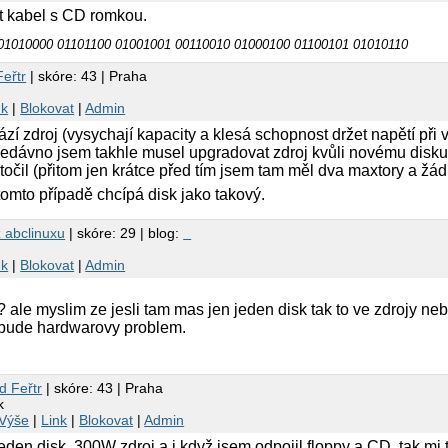
t kabel s CD romkou.
01010000 01101100 01001001 00110010 01000100 01100101 01010110
Feřtr
| skóre: 43 | Praha
nk
|
Blokovat
|
Admin
 zdroj (vysychají kapacity a klesá schopnost držet napětí při 
edávno jsem takhle musel upgradovat zdroj kvůli novému disku 
očil (přitom jen krátce před tím jsem tam měl dva maxtory a žá
tomto případě chcípá disk jako takový.
z abclinuxu
| skóre: 29 | blog:
nk
|
Blokovat
|
Admin
 ale myslim ze jesli tam mas jen jeden disk tak to ve zdrojy neb
e bude hardwarovy problem.
d Feřtr
| skóre: 43 | Praha
k
Výše
|
Link
|
Blokovat
|
Admin
eden disk, 300W zdroj a i když jsem odpojil floppy a CD, tak mi