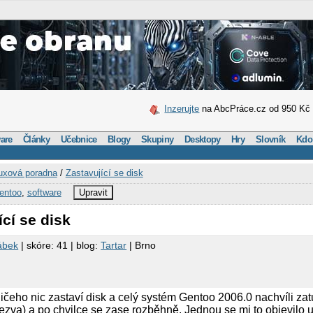
Inzerujte
na AbcPráce.cz od 950 Kč
are
Články
Učebnice
Blogy
Skupiny
Desktopy
Hry
Slovník
Kdo
uxová poradna
/
Zastavující se disk
entoo
,
software
Upravit
ící se disk
ábek
| skóre: 41 | blog:
Tartar
| Brno
ičeho nic zastaví disk a celý systém Gentoo 2006.0 nachvíli za
ezva) a po chvilce se zase rozběhně. Jednou se mi to objevilo 