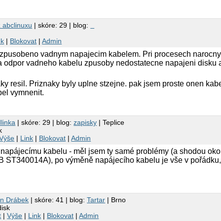
z abclinuxu
| skóre: 29 | blog:
nk
|
Blokovat
|
Admin
 zpusobeno vadnym napajecim kabelem. Pri procesech narocn
 a odpor vadneho kabelu zpusoby nedostatecne napajeni disku a
y resil. Priznaky byly uplne stzejne. pak jsem proste onen kabel
bel vymnenit.
Hlinka
| skóre: 29 | blog:
zapisky
| Teplice
k
Výše
|
Link
|
Blokovat
|
Admin
 napájecímu kabelu - měl jsem ty samé problémy (a shodou okoln
B ST340014A), po výměně napájecího kabelu je vše v pořádku,
n Drábek
| skóre: 41 | blog:
Tartar
| Brno
disk
t
|
Výše
|
Link
|
Blokovat
|
Admin