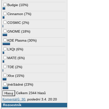
Budgie
(
10%
)
Cinnamon
(
7%
)
COSMIC
(
2%
)
GNOME
(
18%
)
KDE Plasma
(
30%
)
LXQt
(
6%
)
MATE
(
6%
)
TDE
(
2%
)
Xfce
(
15%
)
jiné/žádné
(
23%
)
Celkem 2344 hlasů
Komentářů: 30
, poslední 3.4. 20:20
Rozcestník