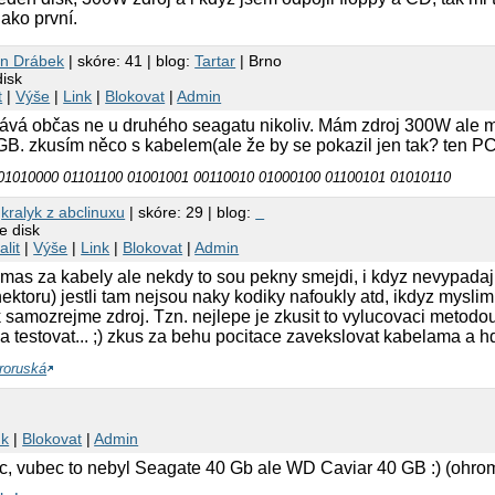
ako první.
n Drábek
| skóre: 41 | blog:
Tartar
| Brno
disk
t
|
Výše
|
Link
|
Blokovat
|
Admin
tává občas ne u druhého seagatu nikoliv. Mám zdroj 300W al
B. zkusím něco s kabelem(ale že by se pokazil jen tak? ten PC j
01010000 01101100 01001001 00110010 01000100 01100101 01010110
0
kralyk z abclinuxu
| skóre: 29 | blog:
e disk
alit
|
Výše
|
Link
|
Blokovat
|
Admin
mas za kabely ale nekdy to sou pekny smejdi, i kdyz nevypadaj ;
ektoru) jestli tam nejsou naky kodiky nafoukly atd, ikdyz mysli
 samozrejme zdroj. Tzn. nejlepe je zkusit to vylucovaci metodou
a testovat... ;) zkus za behu pocitace zavekslovat kabelama a hd
roruská
nk
|
Blokovat
|
Admin
ec, vubec to nebyl Seagate 40 Gb ale WD Caviar 40 GB :) (ohro