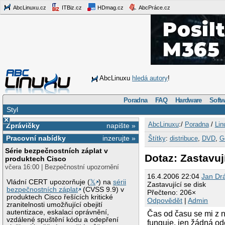
AbcLinuxu.cz
ITBiz.cz
HDmag.cz
AbcPráce.cz
AbcLinuxu
hledá autory
!
Poradna
FAQ
Hardware
Softw
Styl
×
AbcLinuxu
:/
Poradna
/
Lin
Zprávičky
napište »
Pracovní nabídky
inzerujte »
Štítky
:
distribuce
,
DVD
,
G
Série bezpečnostních záplat v
Dotaz: Zastavuj
produktech Cisco
včera 16:00 | Bezpečnostní upozornění
16.4.2006 22:04
Jan Dr
Vládní CERT upozorňuje (
𝕏
) na
sérii
Zastavující se disk
bezpečnostních záplat
(CVSS 9.9) v
Přečteno: 206×
produktech Cisco řešících kritické
Odpovědět
|
Admin
zranitelnosti umožňující obejití
autentizace, eskalaci oprávnění,
Čas od času se mi z n
vzdálené spuštění kódu a odepření
funguje, jen žádná od