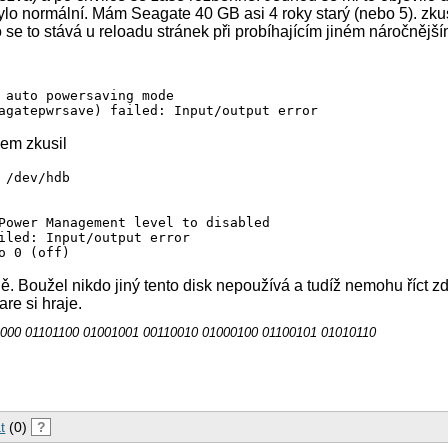
bylo normální. Mám Seagate 40 GB asi 4 roky starý (nebo 5). zku
 se to stává u reloadu stránek při probíhajícím jiném náročnějš
 auto powersaving mode

em zkusil
 /dev/hdb

Power Management level to disabled

iled: Input/output error

. Boužel nikdo jiný tento disk nepoužívá a tudíž nemohu říct zd
re si hraje.
000 01101100 01001001 00110010 01000100 01100101 01010110
t
(0)
?