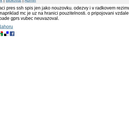
nk
|
Blokovat
|
Admin
praci pres ssh spis jen jako nouzovku. odezvy i v radkovem rezim
napriklad mc je uz na hranici pouzitelnosti. o pripojovani vzdal
ipade gprs vubec neuvazoval.
Nahoru