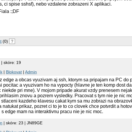
, ci spise sshsf), nebo vzdalene zobrazeni X aplikaci.
Fiala :;DF
t
(0)
?
1
| skóre: 19
nk
|
Blokovat
|
Admin
ez edge a obcas vyuzivam aj ssh, ktorym sa pripajam na PC do 
i pocitac a vyuzivam ho na vypocty (hlavne je ten komp dost d
c niekde pri mne). V mojom pripade akurat vzdy prenesem nejak
prihlasim znovu a pozrem vysledky. Pracovat s tym nie je nic mo
stlaceni kazdeho klavesu cakat kym sa mu zobrazi na obrazovke
 natukat prikaz, pozret ci to je to co clovek chce potvrdit a hot
u s edge mam na interaktivnu pracu nie je nic moc.
gn
| skóre: 23 | JN89GE