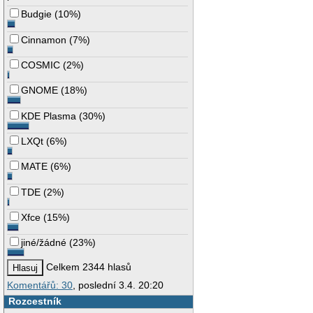
Budgie
(
10%
)
Cinnamon
(
7%
)
COSMIC
(
2%
)
GNOME
(
18%
)
KDE Plasma
(
30%
)
LXQt
(
6%
)
MATE
(
6%
)
TDE
(
2%
)
Xfce
(
15%
)
jiné/žádné
(
23%
)
Celkem 2344 hlasů
Komentářů: 30
, poslední 3.4. 20:20
Rozcestník