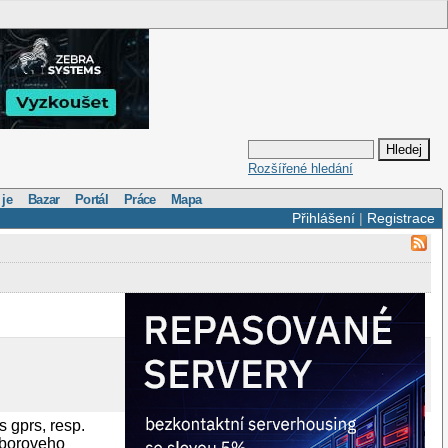
Rozšířené hledání
 je
Bazar
Portál
Práce
Mapa
Přihlášení
|
Registrace
s gprs, resp.
uboroveho