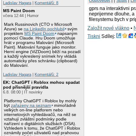
Odpovědět
| |
Sbalit
|
Li
Ladislav Hagara
|
Komentářů: 8
gprs na interaktivni 
MS Paint Doom
neprijemne dlouhe, a 
včera 12:44 | Humor
filesystemu bych v pr
Mark Russinovich (CTO v Microsoft
Založit nové vlákno
•
Azure) se
na LinkedIn pochlubil
svým
projektem
MS Paint Doom
napsaným
Tiskni
Sdílej:
pomocí Claude. Hru Doom umožňuje
hrát v programu Malování (Microsoft
Paint). Malování funguje jako monitor.
Herní engine (ViZDoom) běží na pozadí
a každý vykreslený snímek hry vkládá
automaticky přes schránku (clipboard)
do Malování.
Ladislav Hagara
|
Komentářů: 2
EK: ChatGPT i Roblox mohou spadat
pod přísnější pravidla
6.8. 08:00 | IT novinky
Platformy ChatGPT i Roblox by mohly
být
zařazeny na seznam
mimořádně
velkých on-line platforem nebo
internetových vyhledávačů, na něž se
vztahují zvláštní podmínky podle
nařízení o digitálních službách (DSA).
Vzhledem k tomu, že ChatGPT i Roblox
oznámily počet uživatelů nad prahovou