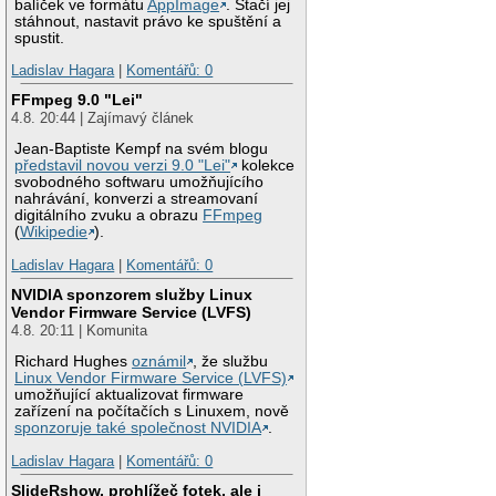
balíček ve formátu
AppImage
. Stačí jej
stáhnout, nastavit právo ke spuštění a
spustit.
Ladislav Hagara
|
Komentářů: 0
FFmpeg 9.0 "Lei"
4.8. 20:44 | Zajímavý článek
Jean-Baptiste Kempf na svém blogu
představil novou verzi 9.0 "Lei"
kolekce
svobodného softwaru umožňujícího
nahrávání, konverzi a streamovaní
digitálního zvuku a obrazu
FFmpeg
(
Wikipedie
).
Ladislav Hagara
|
Komentářů: 0
NVIDIA sponzorem služby Linux
Vendor Firmware Service (LVFS)
4.8. 20:11 | Komunita
Richard Hughes
oznámil
, že službu
Linux Vendor Firmware Service (LVFS)
umožňující aktualizovat firmware
zařízení na počítačích s Linuxem, nově
sponzoruje také společnost NVIDIA
.
Ladislav Hagara
|
Komentářů: 0
SlideRshow, prohlížeč fotek, ale i