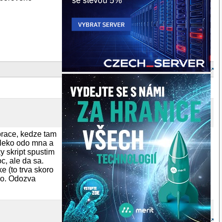
prace, kedze tam
aleko odo mna a
y skript spustim
c, ale da sa.
 (to trva skoro
ovo. Odozva