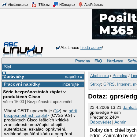
AbcLinuxu.cz
ITBiz.cz
HDmag.cz
AbcPráce.cz
AbcLinuxu
hledá autory
!
Poradna
FAQ
Hardware
Softw
Styl
×
AbcLinuxu
:/
Poradna
/
Lin
Zprávičky
napište »
Pracovní nabídky
inzerujte »
Štítky
:
GPRS
,
Internet
,
m
Série bezpečnostních záplat v
Dotaz: gprs/edg
produktech Cisco
včera 16:00 | Bezpečnostní upozornění
23.4.2006 13:21
danfial
Vládní CERT upozorňuje (
𝕏
) na
sérii
gprs/edge + ssh
bezpečnostních záplat
(CVSS 9.9) v
Přečteno: 248×
produktech Cisco řešících kritické
Odpovědět
|
Admin
zranitelnosti umožňující obejití
autentizace, eskalaci oprávnění,
Dobry den, chtel bych 
vzdálené spuštění kódu a odepření
edge. Zajimalo by me 