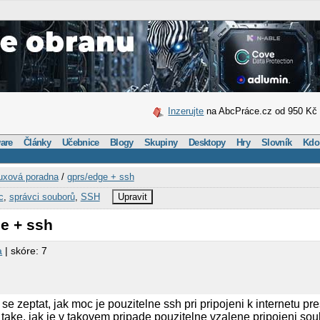
Inzerujte
na AbcPráce.cz od 950 Kč
are
Články
Učebnice
Blogy
Skupiny
Desktopy
Hry
Slovník
Kdo
uxová poradna
/
gprs/edge + ssh
c
,
správci souborů
,
SSH
Upravit
e + ssh
a
| skóre: 7
se zeptat, jak moc je pouzitelne ssh pri pripojeni k internetu pre
take, jak je v takovem pripade pouzitelne vzalene pripojeni so