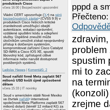
produktech Cisco
pppd a sm
včera 16:00 | Bezpečnostní upozornění
Přečteno:
Vládní CERT upozorňuje (
𝕏
) na
sérii
bezpečnostních záplat
(CVSS 9.9) v
produktech Cisco řešících kritické
Odpovědě
zranitelnosti umožňující obejití
autentizace, eskalaci oprávnění,
vzdálené spuštění kódu a odepření
zdravim
služby. Úspěšné zneužití může
útočníkům umožnit získat neoprávněný
přístup k dotčeným systémům,
problem 
kompromitovat zařízení Cisco Catalyst
SD-WAN a Cisco IOS XE, spustit
libovolný kód, zpřístupnit citlivé
spustim 
informace nebo narušit dostupnost
postižených systémů.
mi to za
Ladislav Hagara
|
Komentářů: 2
Soud nařídil firmě Meta zaplatit 567
na termi
milionů USD kvůli újmě způsobené
dětem
včera 15:33 | IT novinky
(konzoli)
Soud v americkém státě Nové Mexiko
ve čtvrtek
nařídil
internetové
zrejme d
společnosti Meta Platforms zaplatit 567
milionů dolarů (téměř 12 miliard Kč) za