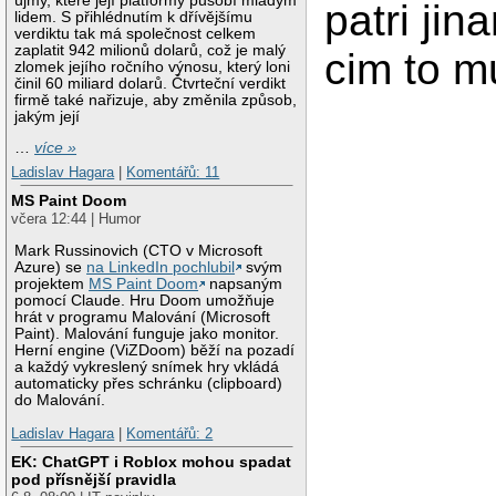
újmy, které její platformy působí mladým
patri jin
lidem. S přihlédnutím k dřívějšímu
verdiktu tak má společnost celkem
zaplatit 942 milionů dolarů, což je malý
cim to m
zlomek jejího ročního výnosu, který loni
činil 60 miliard dolarů. Čtvrteční verdikt
firmě také nařizuje, aby změnila způsob,
jakým její
…
více »
Ladislav Hagara
|
Komentářů: 11
MS Paint Doom
včera 12:44 | Humor
Mark Russinovich (CTO v Microsoft
Azure) se
na LinkedIn pochlubil
svým
projektem
MS Paint Doom
napsaným
pomocí Claude. Hru Doom umožňuje
hrát v programu Malování (Microsoft
Paint). Malování funguje jako monitor.
Herní engine (ViZDoom) běží na pozadí
a každý vykreslený snímek hry vkládá
automaticky přes schránku (clipboard)
do Malování.
Ladislav Hagara
|
Komentářů: 2
EK: ChatGPT i Roblox mohou spadat
pod přísnější pravidla