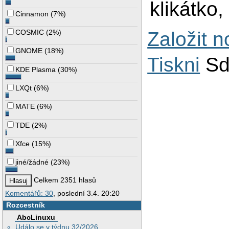
klikátko,
Cinnamon
(
7%
)
Založit 
COSMIC
(
2%
)
GNOME
(
18%
)
Tiskni
Sd
KDE Plasma
(
30%
)
LXQt
(
6%
)
MATE
(
6%
)
TDE
(
2%
)
Xfce
(
15%
)
jiné/žádné
(
23%
)
Celkem 2351 hlasů
Komentářů: 30
, poslední 3.4. 20:20
Rozcestník
AbcLinuxu
Událo se v týdnu 32/2026