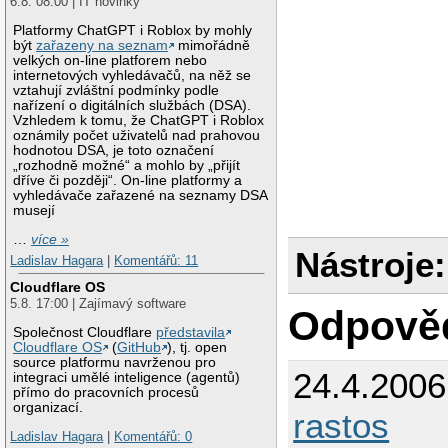
6.8. 08:00 | IT novinky
Platformy ChatGPT i Roblox by mohly
být
zařazeny na seznam
mimořádně
velkých on-line platforem nebo
internetových vyhledávačů, na něž se
vztahují zvláštní podmínky podle
nařízení o digitálních službách (DSA).
Vzhledem k tomu, že ChatGPT i Roblox
oznámily počet uživatelů nad prahovou
hodnotou DSA, je toto označení
„rozhodně možné“ a mohlo by „přijít
dříve či později“. On-line platformy a
vyhledávače zařazené na seznamy DSA
musejí
…
více »
Nástroje:
Ladislav Hagara
|
Komentářů: 11
Cloudflare OS
5.8. 17:00 | Zajímavý software
Odpově
Společnost Cloudflare
představila
Cloudflare OS
(
GitHub
), tj. open
source platformu navrženou pro
24.4.200
integraci umělé inteligence (agentů)
přímo do pracovních procesů
organizací.
rastos
Ladislav Hagara
|
Komentářů: 0