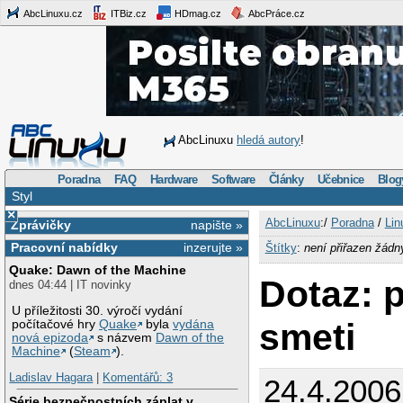
AbcLinuxu.cz
ITBiz.cz
HDmag.cz
AbcPráce.cz
AbcLinuxu
hledá autory
!
Poradna
FAQ
Hardware
Software
Články
Učebnice
Blog
Styl
×
AbcLinuxu
:/
Poradna
/
Lin
Zprávičky
napište »
Pracovní nabídky
inzerujte »
Štítky
:
není přiřazen žádn
Quake: Dawn of the Machine
Dotaz: 
dnes 04:44 | IT novinky
U příležitosti 30. výročí vydání
smeti
počítačové hry
Quake
byla
vydána
nová epizoda
s názvem
Dawn of the
Machine
(
Steam
).
Ladislav Hagara
|
Komentářů: 3
24.4.2006
Série bezpečnostních záplat v