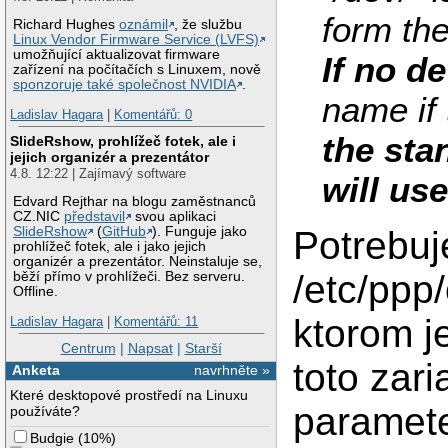
form the
Richard Hughes
oznámil
, že službu
Linux Vendor Firmware Service (LVFS)
umožňující aktualizovat firmware
If no d
zařízení na počítačích s Linuxem, nově
sponzoruje také společnost NVIDIA
.
name if
Ladislav Hagara
|
Komentářů: 0
the sta
SlideRshow, prohlížeč fotek, ale i
jejich organizér a prezentátor
4.8. 12:22 | Zajímavý software
will use
Edvard Rejthar na blogu zaměstnanců
CZ.NIC
představil
svou aplikaci
Potrebuj
SlideRshow
(
GitHub
). Funguje jako
prohlížeč fotek, ale i jako jejich
organizér a prezentátor. Neinstaluje se,
/etc/ppp
běží přímo v prohlížeči. Bez serveru.
Offline.
ktorom 
Ladislav Hagara
|
Komentářů: 11
Centrum
|
Napsat
|
Starší
toto zar
Anketa
navrhněte »
Které desktopové prostředí na Linuxu
paramete
používáte?
Budgie
(
10%
)