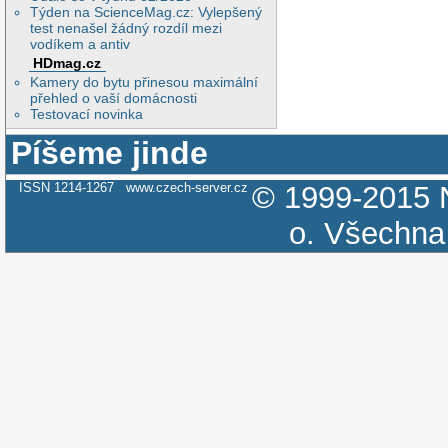
Týden na ScienceMag.cz: Vylepšený
test nenašel žádný rozdíl mezi
vodíkem a antiv
HDmag.cz
Kamery do bytu přinesou maximální
přehled o vaší domácnosti
Testovací novinka
Píšeme jinde
ISSN 1214-1267
www.czech-server.cz
© 1999-2015
o.
Všechna 