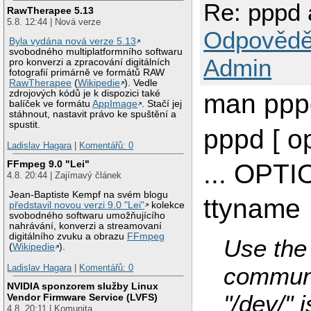
Re: pppd 
RawTherapee 5.13
5.8. 12:44 | Nová verze
Odpovědě
Byla vydána nová verze 5.13
svobodného multiplatformního softwaru
Admin
pro konverzi a zpracování digitálních
fotografií primárně ve formátů RAW
RawTherapee
(
Wikipedie
). Vedle
zdrojových kódů je k dispozici také
man ppp
balíček ve formátu
AppImage
. Stačí jej
stáhnout, nastavit právo ke spuštění a
spustit.
pppd [ op
Ladislav Hagara
|
Komentářů: 0
FFmpeg 9.0 "Lei"
... OPT
4.8. 20:44 | Zajímavý článek
Jean-Baptiste Kempf na svém blogu
ttyname
představil novou verzi 9.0 "Lei"
kolekce
svobodného softwaru umožňujícího
nahrávání, konverzi a streamovaní
digitálního zvuku a obrazu
FFmpeg
Use the 
(
Wikipedie
).
communi
Ladislav Hagara
|
Komentářů: 0
NVIDIA sponzorem služby Linux
"/dev/" 
Vendor Firmware Service (LVFS)
4.8. 20:11 | Komunita