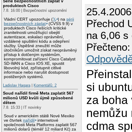
Série bezpečnostních záplat v
produktech Cisco
25.4.2006
7.8. 16:00 | Bezpečnostní upozornění
Vládní CERT upozorňuje (
𝕏
) na
sérii
Přechod 
bezpečnostních záplat
(CVSS 9.9) v
produktech Cisco řešících kritické
na 6,06 s
zranitelnosti umožňující obejití
autentizace, eskalaci oprávnění,
vzdálené spuštění kódu a odepření
Přečteno:
služby. Úspěšné zneužití může
útočníkům umožnit získat neoprávněný
přístup k dotčeným systémům,
Odpovědě
kompromitovat zařízení Cisco Catalyst
SD-WAN a Cisco IOS XE, spustit
libovolný kód, zpřístupnit citlivé
Přeinsta
informace nebo narušit dostupnost
postižených systémů.
si ubunt
Ladislav Hagara
|
Komentářů: 2
Soud nařídil firmě Meta zaplatit 567
za boha
milionů USD kvůli újmě způsobené
dětem
7.8. 15:33 | IT novinky
nemůžu 
Soud v americkém státě Nové Mexiko
ve čtvrtek
nařídil
internetové
cdma sp
společnosti Meta Platforms zaplatit 567
milionů dolarů (téměř 12 miliard Kč) za