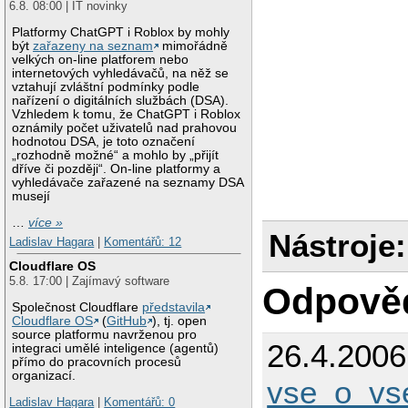
6.8. 08:00 | IT novinky
Platformy ChatGPT i Roblox by mohly
být
zařazeny na seznam
mimořádně
velkých on-line platforem nebo
internetových vyhledávačů, na něž se
vztahují zvláštní podmínky podle
nařízení o digitálních službách (DSA).
Vzhledem k tomu, že ChatGPT i Roblox
oznámily počet uživatelů nad prahovou
hodnotou DSA, je toto označení
„rozhodně možné“ a mohlo by „přijít
dříve či později“. On-line platformy a
vyhledávače zařazené na seznamy DSA
musejí
…
více »
Nástroje:
Ladislav Hagara
|
Komentářů: 12
Cloudflare OS
5.8. 17:00 | Zajímavý software
Odpově
Společnost Cloudflare
představila
Cloudflare OS
(
GitHub
), tj. open
source platformu navrženou pro
26.4.200
integraci umělé inteligence (agentů)
přímo do pracovních procesů
organizací.
vse_o_v
Ladislav Hagara
|
Komentářů: 0