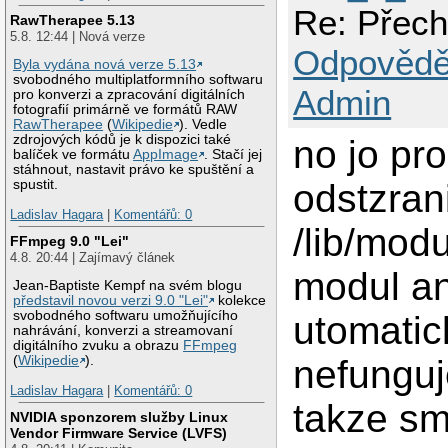
Re: Přech
RawTherapee 5.13
5.8. 12:44 | Nová verze
Odpovědě
Byla vydána nová verze 5.13
svobodného multiplatformního softwaru
Admin
pro konverzi a zpracování digitálních
fotografií primárně ve formátů RAW
RawTherapee
(
Wikipedie
). Vedle
zdrojových kódů je k dispozici také
no jo pr
balíček ve formátu
AppImage
. Stačí jej
stáhnout, nastavit právo ke spuštění a
odstzran
spustit.
Ladislav Hagara
|
Komentářů: 0
/lib/modu
FFmpeg 9.0 "Lei"
4.8. 20:44 | Zajímavý článek
modul an
Jean-Baptiste Kempf na svém blogu
představil novou verzi 9.0 "Lei"
kolekce
svobodného softwaru umožňujícího
utomatic
nahrávání, konverzi a streamovaní
digitálního zvuku a obrazu
FFmpeg
nefunguj
(
Wikipedie
).
Ladislav Hagara
|
Komentářů: 0
takze sm
NVIDIA sponzorem služby Linux
Vendor Firmware Service (LVFS)