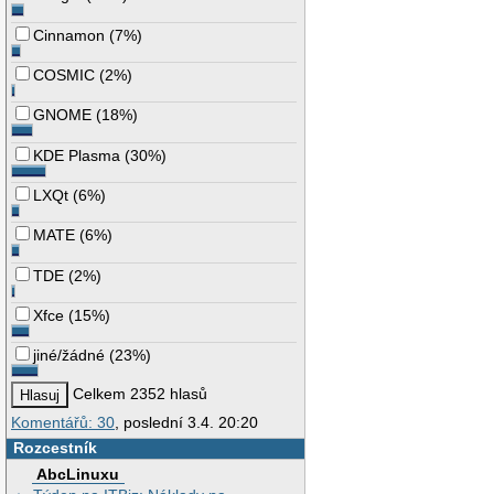
Cinnamon
(
7%
)
COSMIC
(
2%
)
GNOME
(
18%
)
KDE Plasma
(
30%
)
LXQt
(
6%
)
MATE
(
6%
)
TDE
(
2%
)
Xfce
(
15%
)
jiné/žádné
(
23%
)
Celkem 2352 hlasů
Komentářů: 30
, poslední 3.4. 20:20
Rozcestník
AbcLinuxu