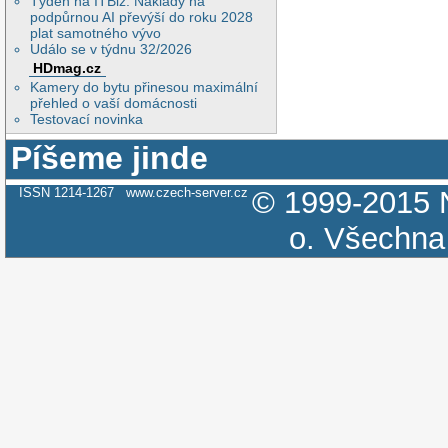
Týden na ITBiz: Náklady na
podpůrnou AI převýší do roku 2028
plat samotného vývo
Událo se v týdnu 32/2026
HDmag.cz
Kamery do bytu přinesou maximální
přehled o vaší domácnosti
Testovací novinka
Píšeme jinde
ISSN 1214-1267
www.czech-server.cz
© 1999-2015
o.
Všechna 