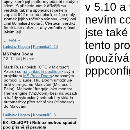
újmy, které její platformy působí mladým
v 5.10 a
lidem. S přihlédnutím k dřívějšímu
verdiktu tak má společnost celkem
zaplatit 942 milionů dolarů, což je malý
nevím co
zlomek jejího ročního výnosu, který loni
činil 60 miliard dolarů. Čtvrteční verdikt
firmě také nařizuje, aby změnila způsob,
jste tak
jakým její
…
více »
tento pr
Ladislav Hagara
|
Komentářů: 13
(použív
MS Paint Doom
7.8. 12:44 | Humor
pppconfi
Mark Russinovich (CTO v Microsoft
Azure) se
na LinkedIn pochlubil
svým
projektem
MS Paint Doom
napsaným
pomocí Claude. Hru Doom umožňuje
hrát v programu Malování (Microsoft
Paint). Malování funguje jako monitor.
Herní engine (ViZDoom) běží na pozadí
a každý vykreslený snímek hry vkládá
automaticky přes schránku (clipboard)
do Malování.
Ladislav Hagara
|
Komentářů: 3
EK: ChatGPT i Roblox mohou spadat
pod přísnější pravidla