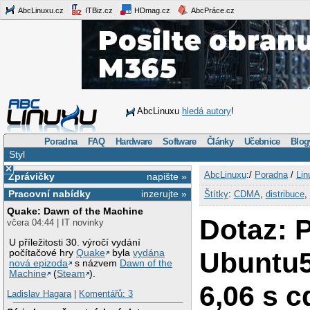
AbcLinuxu.cz
ITBiz.cz
HDmag.cz
AbcPráce.cz
AbcLinuxu
hledá autory
!
Poradna
FAQ
Hardware
Software
Články
Učebnice
Blog
Styl
×
AbcLinuxu
:/
Poradna
/
Lin
Zprávičky
napište »
Pracovní nabídky
inzerujte »
Štítky
:
CDMA
,
distribuce
,
Quake: Dawn of the Machine
Dotaz: 
včera 04:44 | IT novinky
U příležitosti 30. výročí vydání
Ubuntu5
počítačové hry
Quake
byla
vydána
nová epizoda
s názvem
Dawn of the
Machine
(
Steam
).
6,06 s 
Ladislav Hagara
|
Komentářů: 3