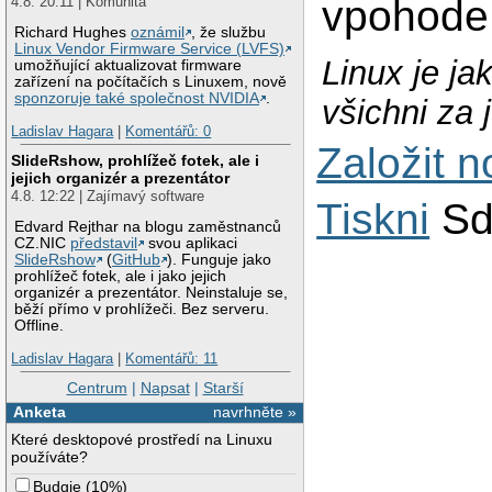
vpohode
4.8. 20:11 | Komunita
Richard Hughes
oznámil
, že službu
Linux Vendor Firmware Service (LVFS)
Linux je ja
umožňující aktualizovat firmware
zařízení na počítačích s Linuxem, nově
sponzoruje také společnost NVIDIA
.
všichni za 
Ladislav Hagara
|
Komentářů: 0
Založit 
SlideRshow, prohlížeč fotek, ale i
jejich organizér a prezentátor
4.8. 12:22 | Zajímavý software
Tiskni
Sd
Edvard Rejthar na blogu zaměstnanců
CZ.NIC
představil
svou aplikaci
SlideRshow
(
GitHub
). Funguje jako
prohlížeč fotek, ale i jako jejich
organizér a prezentátor. Neinstaluje se,
běží přímo v prohlížeči. Bez serveru.
Offline.
Ladislav Hagara
|
Komentářů: 11
Centrum
|
Napsat
|
Starší
Anketa
navrhněte »
Které desktopové prostředí na Linuxu
používáte?
Budgie
(
10%
)