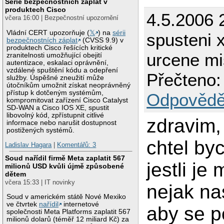
Série bezpečnostních záplat v
produktech Cisco
4.5.2006 
včera 16:00 | Bezpečnostní upozornění
Vládní CERT upozorňuje (
𝕏
) na
sérii
spusteni 
bezpečnostních záplat
(CVSS 9.9) v
produktech Cisco řešících kritické
urcene mi
zranitelnosti umožňující obejití
autentizace, eskalaci oprávnění,
vzdálené spuštění kódu a odepření
Přečteno:
služby. Úspěšné zneužití může
útočníkům umožnit získat neoprávněný
přístup k dotčeným systémům,
Odpovědě
kompromitovat zařízení Cisco Catalyst
SD-WAN a Cisco IOS XE, spustit
libovolný kód, zpřístupnit citlivé
zdravim,
informace nebo narušit dostupnost
postižených systémů.
chtel by
Ladislav Hagara
|
Komentářů: 3
Soud nařídil firmě Meta zaplatit 567
jestli je
milionů USD kvůli újmě způsobené
dětem
včera 15:33 | IT novinky
nejak na
Soud v americkém státě Nové Mexiko
ve čtvrtek
nařídil
internetové
aby se p
společnosti Meta Platforms zaplatit 567
milionů dolarů (téměř 12 miliard Kč) za