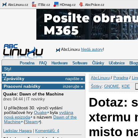
AbcLinuxu.cz
ITBiz.cz
HDmag.cz
AbcPráce.cz
AbcLinuxu
hledá autory
!
Poradna
FAQ
Hardware
Software
Články
Učebnice
Blog
Styl
×
AbcLinuxu
:/
Poradna
/
Lin
Zprávičky
napište »
Pracovní nabídky
inzerujte »
Štítky
:
GNOME
,
KDE
Quake: Dawn of the Machine
Dotaz: 
dnes 04:44 | IT novinky
U příležitosti 30. výročí vydání
xtermu 
počítačové hry
Quake
byla
vydána
nová epizoda
s názvem
Dawn of the
Machine
(
Steam
).
misto n
Ladislav Hagara
|
Komentářů: 4