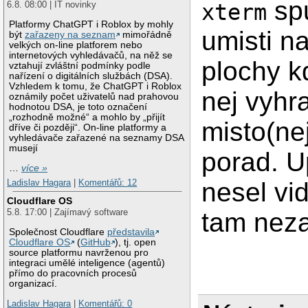
spu
6.8. 08:00 | IT novinky
xterm
Platformy ChatGPT i Roblox by mohly
umisti na
být
zařazeny na seznam
mimořádně
velkých on-line platforem nebo
internetových vyhledávačů, na něž se
plochy k
vztahují zvláštní podmínky podle
nařízení o digitálních službách (DSA).
Vzhledem k tomu, že ChatGPT i Roblox
nej vyhr
oznámily počet uživatelů nad prahovou
hodnotou DSA, je toto označení
„rozhodně možné“ a mohlo by „přijít
misto(ne
dříve či později“. On-line platformy a
vyhledávače zařazené na seznamy DSA
musejí
porad. U
…
více »
Ladislav Hagara
|
Komentářů: 12
nesel vi
Cloudflare OS
5.8. 17:00 | Zajímavý software
tam nezav
Společnost Cloudflare
představila
Cloudflare OS
(
GitHub
), tj. open
source platformu navrženou pro
integraci umělé inteligence (agentů)
přímo do pracovních procesů
organizací.
Ladislav Hagara
|
Komentářů: 0