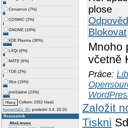
plose
Cinnamon
(
7%
)
Odpověd
COSMIC
(
2%
)
Blokovat
GNOME
(
18%
)
KDE Plasma
(
30%
)
Mnoho p
LXQt
(
6%
)
včetně
MATE
(
6%
)
TDE
(
2%
)
Práce:
Lib
Xfce
(
15%
)
Opensour
WordPres
jiné/žádné
(
23%
)
Celkem 2352 hlasů
Založit 
Komentářů: 30
, poslední 3.4. 20:20
Rozcestník
Tiskni
Sd
AbcLinuxu