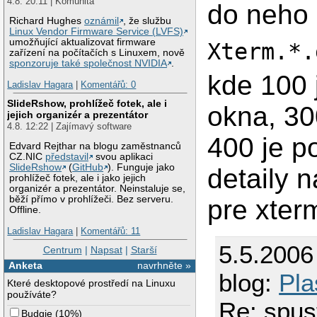
4.8. 20:11 | Komunita
do neho 
Richard Hughes
oznámil
, že službu
Linux Vendor Firmware Service (LVFS)
umožňující aktualizovat firmware
Xterm.*.
zařízení na počítačích s Linuxem, nově
sponzoruje také společnost NVIDIA
.
kde 100 
Ladislav Hagara
|
Komentářů: 0
SlideRshow, prohlížeč fotek, ale i
okna, 30
jejich organizér a prezentátor
4.8. 12:22 | Zajímavý software
400 je p
Edvard Rejthar na blogu zaměstnanců
CZ.NIC
představil
svou aplikaci
SlideRshow
(
GitHub
). Funguje jako
detaily 
prohlížeč fotek, ale i jako jejich
organizér a prezentátor. Neinstaluje se,
běží přímo v prohlížeči. Bez serveru.
pre xterm
Offline.
Ladislav Hagara
|
Komentářů: 11
5.5.2006
Centrum
|
Napsat
|
Starší
Anketa
navrhněte »
blog:
Pla
Které desktopové prostředí na Linuxu
používáte?
Re: spus
Budgie
(
10%
)