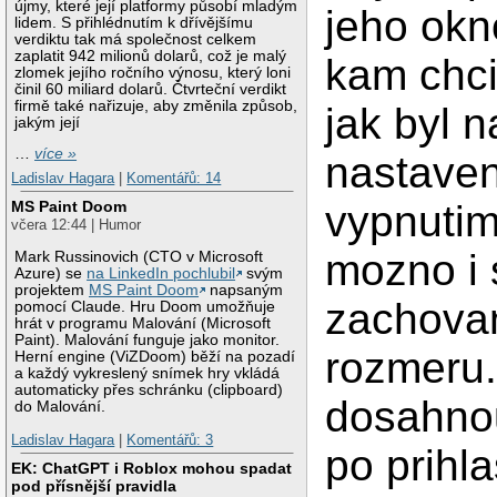
újmy, které její platformy působí mladým
jeho okn
lidem. S přihlédnutím k dřívějšímu
verdiktu tak má společnost celkem
zaplatit 942 milionů dolarů, což je malý
kam chci
zlomek jejího ročního výnosu, který loni
činil 60 miliard dolarů. Čtvrteční verdikt
firmě také nařizuje, aby změnila způsob,
jak byl 
jakým její
…
více »
nastave
Ladislav Hagara
|
Komentářů: 14
vypnutim
MS Paint Doom
včera 12:44 | Humor
mozno i 
Mark Russinovich (CTO v Microsoft
Azure) se
na LinkedIn pochlubil
svým
projektem
MS Paint Doom
napsaným
zachova
pomocí Claude. Hru Doom umožňuje
hrát v programu Malování (Microsoft
Paint). Malování funguje jako monitor.
rozmeru.
Herní engine (ViZDoom) běží na pozadí
a každý vykreslený snímek hry vkládá
automaticky přes schránku (clipboard)
dosahnou
do Malování.
Ladislav Hagara
|
Komentářů: 3
po prihl
EK: ChatGPT i Roblox mohou spadat
pod přísnější pravidla