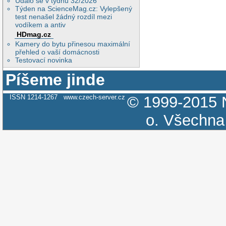
Událo se v týdnu 32/2026
Týden na ScienceMag.cz: Vylepšený
test nenašel žádný rozdíl mezi
vodíkem a antiv
HDmag.cz
Kamery do bytu přinesou maximální
přehled o vaší domácnosti
Testovací novinka
Píšeme jinde
ISSN 1214-1267
www.czech-server.cz
© 1999-2015
o.
Všechna 