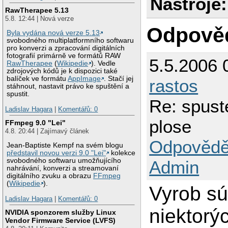
Nástroje:
RawTherapee 5.13
5.8. 12:44 | Nová verze
Odpově
Byla vydána nová verze 5.13
svobodného multiplatformního softwaru
pro konverzi a zpracování digitálních
fotografií primárně ve formátů RAW
5.5.2006 
RawTherapee
(
Wikipedie
). Vedle
zdrojových kódů je k dispozici také
balíček ve formátu
AppImage
. Stačí jej
rastos
stáhnout, nastavit právo ke spuštění a
spustit.
Re: spust
Ladislav Hagara
|
Komentářů: 0
plose
FFmpeg 9.0 "Lei"
4.8. 20:44 | Zajímavý článek
Odpovědě
Jean-Baptiste Kempf na svém blogu
představil novou verzi 9.0 "Lei"
kolekce
svobodného softwaru umožňujícího
Admin
nahrávání, konverzi a streamovaní
digitálního zvuku a obrazu
FFmpeg
(
Wikipedie
).
Vyrob sú
Ladislav Hagara
|
Komentářů: 0
niektorý
NVIDIA sponzorem služby Linux
Vendor Firmware Service (LVFS)