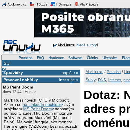
AbcLinuxu.cz
ITBiz.cz
HDmag.cz
AbcPráce.cz
AbcLinuxu
hledá autory
!
Poradna
FAQ
Hardware
Software
Články
Učebnice
Blog
Styl
×
AbcLinuxu
:/
Poradna
/
Lin
Zprávičky
napište »
Pracovní nabídky
inzerujte »
Štítky
:
DNS
,
Internet
,
pro
MS Paint Doom
Dotaz: N
dnes 12:44 | Humor
Mark Russinovich (CTO v Microsoft
adres p
Azure) se
na LinkedIn pochlubil
svým
projektem
MS Paint Doom
napsaným
pomocí Claude. Hru Doom umožňuje
hrát v programu Malování (Microsoft
doménu
Paint). Malování funguje jako monitor.
Herní engine (ViZDoom) běží na pozadí