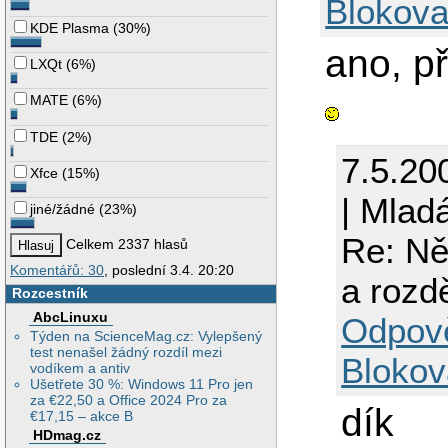
Blokova
KDE Plasma
(
30%
)
ano, p
LXQt
(
6%
)
MATE
(
6%
)
TDE
(
2%
)
7.5.20
Xfce
(
15%
)
| Mlad
jiné/žádné
(
23%
)
Re: Ně
Celkem 2337 hlasů
Komentářů: 30
, poslední 3.4. 20:20
a rozd
Rozcestník
AbcLinuxu
Odpov
Týden na ScienceMag.cz: Vylepšený
test nenašel žádný rozdíl mezi
Blokov
vodíkem a antiv
Ušetřete 30 %: Windows 11 Pro jen
za €22,50 a Office 2024 Pro za
dík
€17,15 – akce B
HDmag.cz