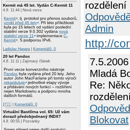
rozdělení
Kermit má 45 let. Vydán C-Kermit 11
4.8. 11:44 | Nová verze
Odpovědě
Kermit
, tj. protokol pro přenos souborů,
vznikl před 45 lety
. Při této příležitosti
Admin
byla po 15 letech od vydání poslední
stabilní verze 9.0.302 vydána
nová
stabilní verze 11
implementace
C-
http://c
Kermit
. S podporou IPv6.
Ladislav Hagara
|
Komentářů: 0
20 let Pandoc
7.5.2006
4.8. 11:11 | Zajímavý článek
První verze konverzního nástroje
Mladá Bo
Pandoc
byla vydána před 20 lety. Jeho
autor John MacFarlane při tomto výročí
Re: Něko
rekapituluje
jednotlivé etapy vývoje
a přidávání nových funkcí – rozšíření
nejen Markdownu a podporu mnoha
rozdělen
dalších formátů.
|🇵🇸
|
Komentářů: 0
Odpověd
Virtuální Bastlírna vol. 65: Už vám
Blokovat
dorazil předobjednaný INDX?
4.8. 00:55 | Pozvánky
Srpen přinesl nejen další spalující