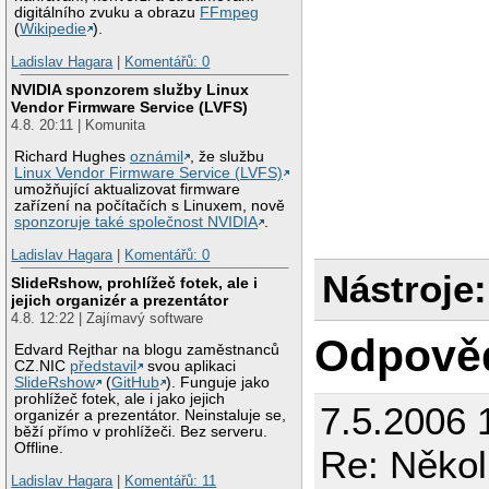
digitálního zvuku a obrazu
FFmpeg
(
Wikipedie
).
Ladislav Hagara
|
Komentářů: 0
NVIDIA sponzorem služby Linux
Vendor Firmware Service (LVFS)
4.8. 20:11 | Komunita
Richard Hughes
oznámil
, že službu
Linux Vendor Firmware Service (LVFS)
umožňující aktualizovat firmware
zařízení na počítačích s Linuxem, nově
sponzoruje také společnost NVIDIA
.
Ladislav Hagara
|
Komentářů: 0
Nástroje:
SlideRshow, prohlížeč fotek, ale i
jejich organizér a prezentátor
4.8. 12:22 | Zajímavý software
Odpově
Edvard Rejthar na blogu zaměstnanců
CZ.NIC
představil
svou aplikaci
SlideRshow
(
GitHub
). Funguje jako
prohlížeč fotek, ale i jako jejich
7.5.2006 
organizér a prezentátor. Neinstaluje se,
běží přímo v prohlížeči. Bez serveru.
Offline.
Re: Někol
Ladislav Hagara
|
Komentářů: 11