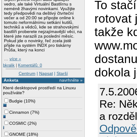
To stač
vedro, ale také Virtuální Bastlírnu s
neméně žhavými novinkami. Využijte
tedy předpovědi na deštivý čtvrteční
rotovat 
večer a od 20:00 se připojte online k
tomuto neformálnímu setkání kutilů,
techniků a vědců, kde se strahovskými
takže k
bastlíři proberete nejzajímavější věci, na
které jste narazili za poslední měsíc.
Pokud jde o novinky, řeč zcela jistě
www.mo
přijde na systém INDX pro tiskárny
Průša, který na konci
dostanu
…
více »
bkralik
|
Komentářů: 0
dokola 
Centrum
|
Napsat
|
Starší
Anketa
navrhněte »
Které desktopové prostředí na Linuxu
7.5.200
používáte?
Re: Něk
Budgie
(
10%
)
Cinnamon
(
7%
)
a rozdě
COSMIC
(
2%
)
Odpově
GNOME
(
18%
)