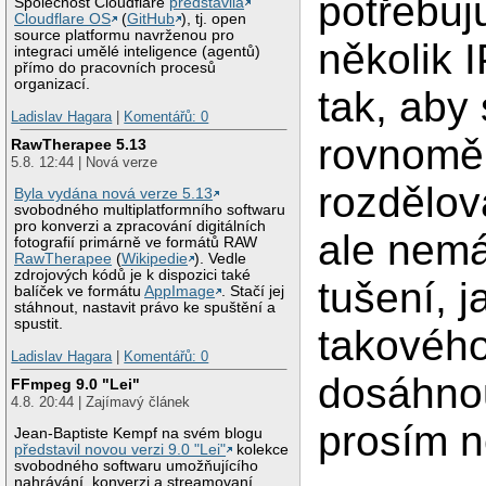
potřebuju 
Společnost Cloudflare
představila
Cloudflare OS
(
GitHub
), tj. open
source platformu navrženou pro
několik 
integraci umělé inteligence (agentů)
přímo do pracovních procesů
organizací.
tak, aby
Ladislav Hagara
|
Komentářů: 0
rovnomě
RawTherapee 5.13
5.8. 12:44 | Nová verze
rozdělov
Byla vydána nová verze 5.13
svobodného multiplatformního softwaru
pro konverzi a zpracování digitálních
ale nem
fotografií primárně ve formátů RAW
RawTherapee
(
Wikipedie
). Vedle
zdrojových kódů je k dispozici také
tušení, 
balíček ve formátu
AppImage
. Stačí jej
stáhnout, nastavit právo ke spuštění a
spustit.
takovéh
Ladislav Hagara
|
Komentářů: 0
dosáhnou
FFmpeg 9.0 "Lei"
4.8. 20:44 | Zajímavý článek
prosím 
Jean-Baptiste Kempf na svém blogu
představil novou verzi 9.0 "Lei"
kolekce
svobodného softwaru umožňujícího
nahrávání, konverzi a streamovaní