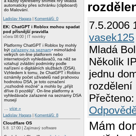
a každý vykreslený snímek hry vkládá
rozděle
automaticky přes schránku (clipboard)
do Malování.
Ladislav Hagara
|
Komentářů: 0
7.5.2006 
EK: ChatGPT i Roblox mohou spadat
pod přísnější pravidla
vasek125
včera 08:00 | IT novinky
Platformy ChatGPT i Roblox by mohly
Mladá Bol
být
zařazeny na seznam
mimořádně
velkých on-line platforem nebo
Několik I
internetových vyhledávačů, na něž se
vztahují zvláštní podmínky podle
nařízení o digitálních službách (DSA).
jednu do
Vzhledem k tomu, že ChatGPT i Roblox
oznámily počet uživatelů nad prahovou
hodnotou DSA, je toto označení
rozdělení
„rozhodně možné“ a mohlo by „přijít
dříve či později“. On-line platformy a
Přečteno:
vyhledávače zařazené na seznamy DSA
musejí
Odpovědě
…
více »
Ladislav Hagara
|
Komentářů: 8
Mám do
Cloudflare OS
5.8. 17:00 | Zajímavý software