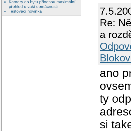
Kamery do bytu přinesou maximální
přehled o vaší domácnosti
7.5.20
Testovací novinka
Re: Ně
a rozd
Odpov
Blokov
ano pr
ovsem
ty odp
adres
si tak