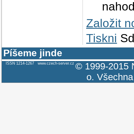
nahod
Založit 
Tiskni
Sd
Píšeme jinde
ISSN 1214-1267
www.czech-server.cz
© 1999-2015
o.
Všechna 