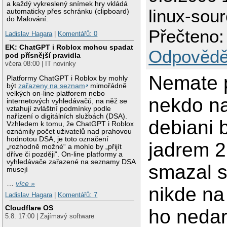
a každý vykreslený snímek hry vkládá
linux-sou
automaticky přes schránku (clipboard)
do Malování.
Přečteno:
Ladislav Hagara
|
Komentářů: 0
EK: ChatGPT i Roblox mohou spadat
Odpovědě
pod přísnější pravidla
včera 08:00 | IT novinky
Nemate 
Platformy ChatGPT i Roblox by mohly
být
zařazeny na seznam
mimořádně
velkých on-line platforem nebo
nekdo na
internetových vyhledávačů, na něž se
vztahují zvláštní podmínky podle
nařízení o digitálních službách (DSA).
debiani 
Vzhledem k tomu, že ChatGPT i Roblox
oznámily počet uživatelů nad prahovou
hodnotou DSA, je toto označení
jadrem 2
„rozhodně možné“ a mohlo by „přijít
dříve či později“. On-line platformy a
vyhledávače zařazené na seznamy DSA
smazal s
musejí
…
více »
nikde na
Ladislav Hagara
|
Komentářů: 7
Cloudflare OS
ho nedari
5.8. 17:00 | Zajímavý software