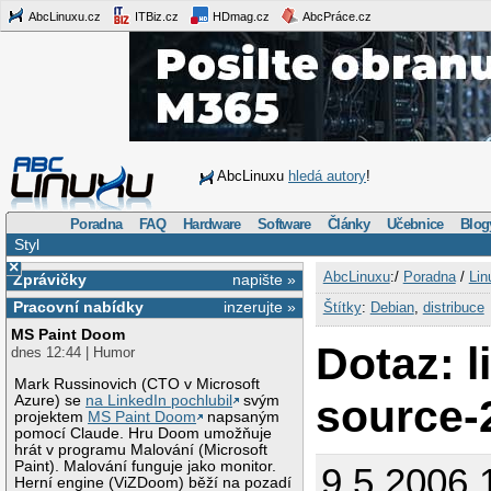
AbcLinuxu.cz
ITBiz.cz
HDmag.cz
AbcPráce.cz
AbcLinuxu
hledá autory
!
Poradna
FAQ
Hardware
Software
Články
Učebnice
Blog
Styl
×
AbcLinuxu
:/
Poradna
/
Lin
Zprávičky
napište »
Pracovní nabídky
inzerujte »
Štítky
:
Debian
,
distribuce
MS Paint Doom
Dotaz: l
dnes 12:44 | Humor
Mark Russinovich (CTO v Microsoft
source-
Azure) se
na LinkedIn pochlubil
svým
projektem
MS Paint Doom
napsaným
pomocí Claude. Hru Doom umožňuje
hrát v programu Malování (Microsoft
Paint). Malování funguje jako monitor.
9.5.2006 
Herní engine (ViZDoom) běží na pozadí