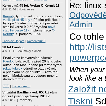
Re: linux
Kermit má 45 let. Vydán C-Kermit 11
4.8. 11:44 | Nová verze
Odpovědě
Kermit
, tj. protokol pro přenos souborů,
vznikl před 45 lety
. Při této příležitosti
Admin
byla po 15 letech od vydání poslední
stabilní verze 9.0.302 vydána
nová
stabilní verze 11
implementace
C-
Co tohle
Kermit
. S podporou IPv6.
Ladislav Hagara
|
Komentářů: 0
http://li
20 let Pandoc
4.8. 11:11 | Zajímavý článek
powerpc
První verze konverzního nástroje
Pandoc
byla vydána před 20 lety. Jeho
autor John MacFarlane při tomto výročí
When your 
rekapituluje
jednotlivé etapy vývoje
a přidávání nových funkcí – rozšíření
nejen Markdownu a podporu mnoha
look like a
dalších formátů.
Založit 
|🇵🇸
|
Komentářů: 0
Virtuální Bastlírna vol. 65: Už vám
dorazil předobjednaný INDX?
Tiskni
Sd
4.8. 00:55 | Pozvánky