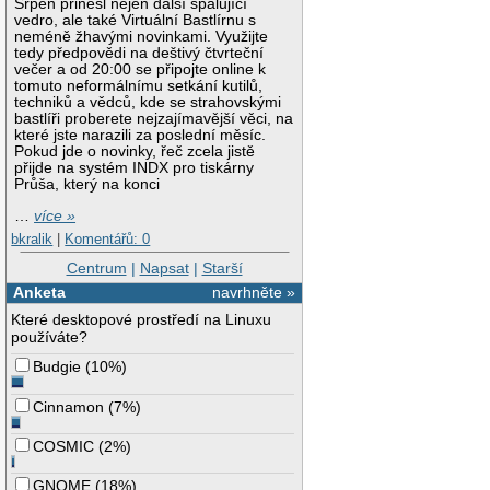
Srpen přinesl nejen další spalující
vedro, ale také Virtuální Bastlírnu s
neméně žhavými novinkami. Využijte
tedy předpovědi na deštivý čtvrteční
večer a od 20:00 se připojte online k
tomuto neformálnímu setkání kutilů,
techniků a vědců, kde se strahovskými
bastlíři proberete nejzajímavější věci, na
které jste narazili za poslední měsíc.
Pokud jde o novinky, řeč zcela jistě
přijde na systém INDX pro tiskárny
Průša, který na konci
…
více »
bkralik
|
Komentářů: 0
Centrum
|
Napsat
|
Starší
Anketa
navrhněte »
Které desktopové prostředí na Linuxu
používáte?
Budgie
(
10%
)
Cinnamon
(
7%
)
COSMIC
(
2%
)
GNOME
(
18%
)