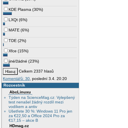
KDE Plasma
(
30%
)
LXQt
(
6%
)
MATE
(
6%
)
TDE
(
2%
)
Xfce
(
15%
)
jiné/žádné
(
23%
)
Celkem 2337 hlasů
Komentářů: 30
, poslední 3.4. 20:20
Rozcestník
AbcLinuxu
Týden na ScienceMag.cz: Vylepšený
test nenašel žádný rozdíl mezi
vodíkem a antiv
Ušetřete 30 %: Windows 11 Pro jen
za €22,50 a Office 2024 Pro za
€17,15 – akce B
HDmag.cz