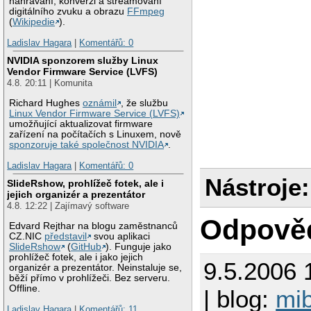
nahrávání, konverzi a streamovaní
digitálního zvuku a obrazu
FFmpeg
(
Wikipedie
).
Ladislav Hagara
|
Komentářů: 0
NVIDIA sponzorem služby Linux
Vendor Firmware Service (LVFS)
4.8. 20:11 | Komunita
Richard Hughes
oznámil
, že službu
Linux Vendor Firmware Service (LVFS)
umožňující aktualizovat firmware
zařízení na počítačích s Linuxem, nově
sponzoruje také společnost NVIDIA
.
Ladislav Hagara
|
Komentářů: 0
Nástroje:
SlideRshow, prohlížeč fotek, ale i
jejich organizér a prezentátor
4.8. 12:22 | Zajímavý software
Odpově
Edvard Rejthar na blogu zaměstnanců
CZ.NIC
představil
svou aplikaci
SlideRshow
(
GitHub
). Funguje jako
prohlížeč fotek, ale i jako jejich
9.5.2006 
organizér a prezentátor. Neinstaluje se,
běží přímo v prohlížeči. Bez serveru.
Offline.
| blog:
mi
Ladislav Hagara
|
Komentářů: 11