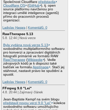
Společnost Cloudflare
představila
Cloudflare OS
(
GitHub
), tj. open
source platformu navrženou pro
integraci umělé inteligence (agentů)
přímo do pracovních procesů
organizací.
Ladislav Hagara
|
Komentářů: 0
RawTherapee 5.13
5.8. 12:44 | Nová verze
Byla vydána nová verze 5.13
svobodného multiplatformního softwaru
pro konverzi a zpracování digitálních
fotografií primárně ve formátů RAW
RawTherapee
(
Wikipedie
). Vedle
zdrojových kódů je k dispozici také
balíček ve formátu
AppImage
. Stačí jej
stáhnout, nastavit právo ke spuštění a
spustit.
Ladislav Hagara
|
Komentářů: 0
FFmpeg 9.0 "Lei"
4.8. 20:44 | Zajímavý článek
Jean-Baptiste Kempf na svém blogu
představil novou verzi 9.0 "Lei"
kolekce
svobodného softwaru umožňujícího