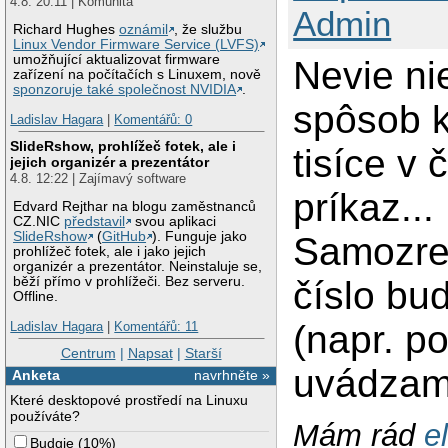
4.8. 20:11 | Komunita
Admin
Richard Hughes
oznámil
, že službu
Linux Vendor Firmware Service (LVFS)
umožňující aktualizovat firmware
Nevie ni
zařízení na počítačích s Linuxem, nově
sponzoruje také společnost NVIDIA
.
spôsob k
Ladislav Hagara
|
Komentářů: 0
SlideRshow, prohlížeč fotek, ale i
tisíce v
jejich organizér a prezentátor
4.8. 12:22 | Zajímavý software
príkaz...
Edvard Rejthar na blogu zaměstnanců
CZ.NIC
představil
svou aplikaci
SlideRshow
(
GitHub
). Funguje jako
Samozrej
prohlížeč fotek, ale i jako jejich
organizér a prezentátor. Neinstaluje se,
běží přímo v prohlížeči. Bez serveru.
číslo bu
Offline.
(napr. p
Ladislav Hagara
|
Komentářů: 11
Centrum
|
Napsat
|
Starší
uvádzam
Anketa
navrhněte »
Které desktopové prostředí na Linuxu
používáte?
Mám rád
e
Budgie
(
10%
)