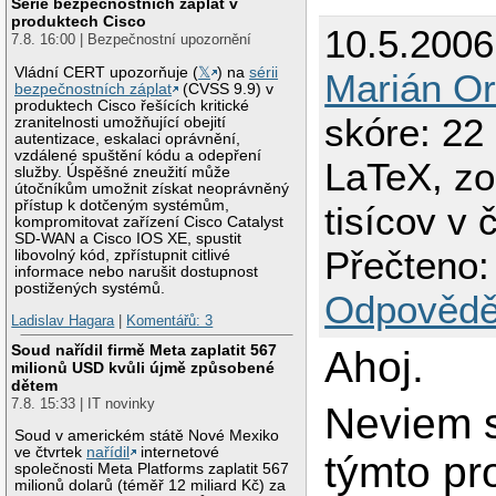
Série bezpečnostních záplat v
produktech Cisco
10.5.2006
7.8. 16:00 | Bezpečnostní upozornění
Vládní CERT upozorňuje (
𝕏
) na
sérii
Marián O
bezpečnostních záplat
(CVSS 9.9) v
produktech Cisco řešících kritické
skóre: 22 
zranitelnosti umožňující obejití
autentizace, eskalaci oprávnění,
vzdálené spuštění kódu a odepření
LaTeX, z
služby. Úspěšné zneužití může
útočníkům umožnit získat neoprávněný
přístup k dotčeným systémům,
tisícov v 
kompromitovat zařízení Cisco Catalyst
SD-WAN a Cisco IOS XE, spustit
Přečteno:
libovolný kód, zpřístupnit citlivé
informace nebo narušit dostupnost
postižených systémů.
Odpovědě
Ladislav Hagara
|
Komentářů: 3
Soud nařídil firmě Meta zaplatit 567
Ahoj.
milionů USD kvůli újmě způsobené
dětem
7.8. 15:33 | IT novinky
Neviem s
Soud v americkém státě Nové Mexiko
ve čtvrtek
nařídil
internetové
týmto p
společnosti Meta Platforms zaplatit 567
milionů dolarů (téměř 12 miliard Kč) za