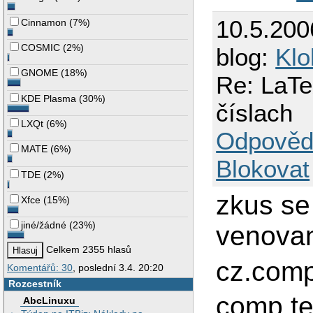
10.5.200
Cinnamon
(
7%
)
COSMIC
(
2%
)
blog:
Klo
GNOME
(
18%
)
Re: LaTe
KDE Plasma
(
30%
)
číslach
LXQt
(
6%
)
Odpověd
MATE
(
6%
)
Blokovat
TDE
(
2%
)
zkus se
Xfce
(
15%
)
jiné/žádné
(
23%
)
venova
Celkem 2355 hlasů
cz.comp
Komentářů: 30
, poslední 3.4. 20:20
Rozcestník
comp.tex
AbcLinuxu