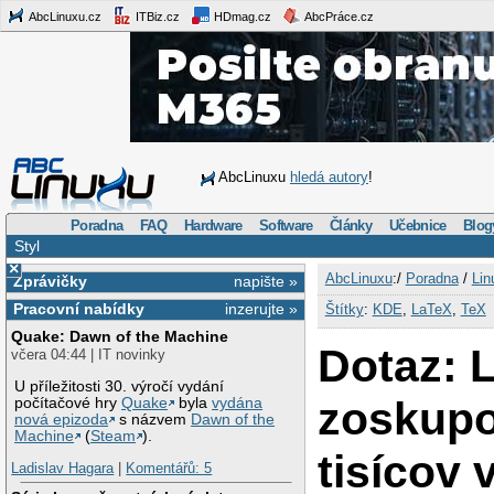
AbcLinuxu.cz
ITBiz.cz
HDmag.cz
AbcPráce.cz
AbcLinuxu
hledá autory
!
Poradna
FAQ
Hardware
Software
Články
Učebnice
Blog
Styl
×
AbcLinuxu
:/
Poradna
/
Lin
Zprávičky
napište »
Pracovní nabídky
inzerujte »
Štítky
:
KDE
,
LaTeX
,
TeX
Quake: Dawn of the Machine
Dotaz: 
včera 04:44 | IT novinky
U příležitosti 30. výročí vydání
zoskupo
počítačové hry
Quake
byla
vydána
nová epizoda
s názvem
Dawn of the
Machine
(
Steam
).
tisícov 
Ladislav Hagara
|
Komentářů: 5