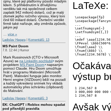
újmy, které její platformy působí mladým
LaTeXe:
lidem. S přihlédnutím k dřívějšímu
verdiktu tak má společnost celkem
zaplatit 942 milionů dolarů, což je malý
zlomek jejího ročního výnosu, který loni
\usepackage{fp}

činil 60 miliard dolarů. Čtvrteční verdikt
\usepackage{fancynu
firmě také nařizuje, aby změnila způsob,
...

jakým její
\setfnumgsym{~}

\setfnumdsym{{,}}

…
více »
...

\edef \aaa{1234.567
Ladislav Hagara
|
Komentářů: 13
\FPeval \bbb{500*6}
MS Paint Doom
\fnum{\aaa} \\

7.8. 12:44 | Humor
\fnum{\bbb} \\

Mark Russinovich (CTO v Microsoft
Azure) se
na LinkedIn pochlubil
svým
Očakáva
projektem
MS Paint Doom
napsaným
pomocí Claude. Hru Doom umožňuje
hrát v programu Malování (Microsoft
výstup b
Paint). Malování funguje jako monitor.
Herní engine (ViZDoom) běží na pozadí
a každý vykreslený snímek hry vkládá
automaticky přes schránku (clipboard)
1 234,567 8

do Malování.
3 000,000 000 000 
Ladislav Hagara
|
Komentářů: 3
Avšak vý
EK: ChatGPT i Roblox mohou spadat
pod přísnější pravidla