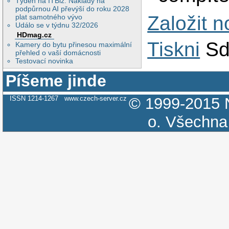
Týden na ITBiz: Náklady na
podpůrnou AI převýší do roku 2028
Založit 
plat samotného vývo
Událo se v týdnu 32/2026
HDmag.cz
Tiskni
Sd
Kamery do bytu přinesou maximální
přehled o vaší domácnosti
Testovací novinka
Píšeme jinde
ISSN 1214-1267
www.czech-server.cz
© 1999-2015
o.
Všechna 