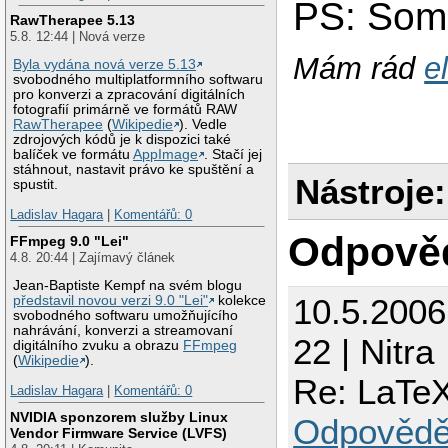
PS: Som 
RawTherapee 5.13
5.8. 12:44 | Nová verze
Mám rád
e
Byla vydána nová verze 5.13
svobodného multiplatformního softwaru
pro konverzi a zpracování digitálních
fotografií primárně ve formátů RAW
RawTherapee
(
Wikipedie
). Vedle
zdrojových kódů je k dispozici také
balíček ve formátu
AppImage
. Stačí jej
stáhnout, nastavit právo ke spuštění a
Nástroje:
spustit.
Ladislav Hagara
|
Komentářů: 0
Odpově
FFmpeg 9.0 "Lei"
4.8. 20:44 | Zajímavý článek
Jean-Baptiste Kempf na svém blogu
10.5.200
představil novou verzi 9.0 "Lei"
kolekce
svobodného softwaru umožňujícího
nahrávání, konverzi a streamovaní
22 | Nitra
digitálního zvuku a obrazu
FFmpeg
(
Wikipedie
).
Re: LaTeX
Ladislav Hagara
|
Komentářů: 0
NVIDIA sponzorem služby Linux
Odpovědě
Vendor Firmware Service (LVFS)