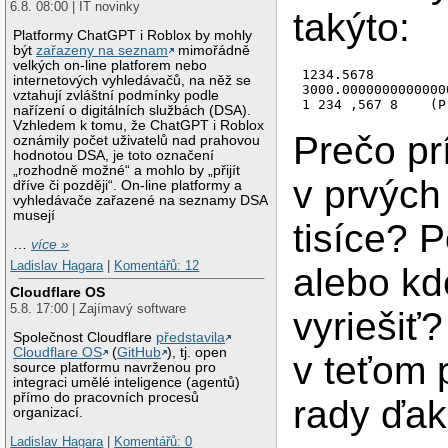
6.8. 08:00 | IT novinky
takýto:
Platformy ChatGPT i Roblox by mohly
být
zařazeny na seznam
mimořádně
velkých on-line platforem nebo
1234.5678

internetových vyhledávačů, na něž se
3000.00000000000000
vztahují zvláštní podmínky podle
nařízení o digitálních službách (DSA).
Vzhledem k tomu, že ChatGPT i Roblox
Prečo pr
oznámily počet uživatelů nad prahovou
hodnotou DSA, je toto označení
„rozhodně možné“ a mohlo by „přijít
v prvých
dříve či později“. On-line platformy a
vyhledávače zařazené na seznamy DSA
musejí
tisíce? 
…
více »
Ladislav Hagara
|
Komentářů: 12
alebo kd
Cloudflare OS
5.8. 17:00 | Zajímavý software
vyriešiť
Společnost Cloudflare
představila
Cloudflare OS
(
GitHub
), tj. open
v teťom 
source platformu navrženou pro
integraci umělé inteligence (agentů)
přímo do pracovních procesů
rady ďak
organizací.
Ladislav Hagara
|
Komentářů: 0