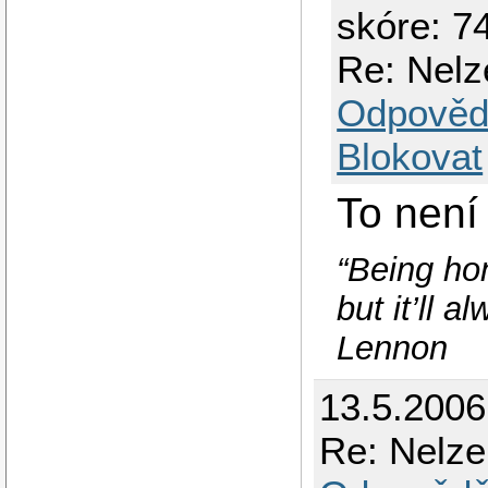
skóre: 74
Re: Nelz
Odpověd
Blokovat
To není 
“Being hon
but it’ll 
Lennon
13.5.2006
Re: Nelze