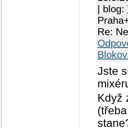
| blog:
Praha
Re: Ne
Odpov
Blokov
Jste s
mixér
Když 
(třeb
stane