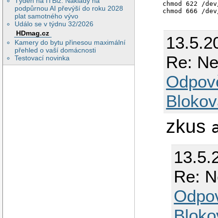
Týden na ITBiz: Náklady na
chmod 622 /dev/
podpůrnou AI převýší do roku 2028
chmod 666 /dev
plat samotného vývo
Událo se v týdnu 32/2026
HDmag.cz
13.5.2
Kamery do bytu přinesou maximální
přehled o vaší domácnosti
Re: Ne
Testovací novinka
Odpov
Blokov
zkus
13.5.
Re: N
Odpo
Bloko