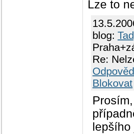
Lze to ne
13.5.200
blog:
Tad
Praha+z
Re: Nelz
Odpověd
Blokovat
Prosím,
případn
lepšího