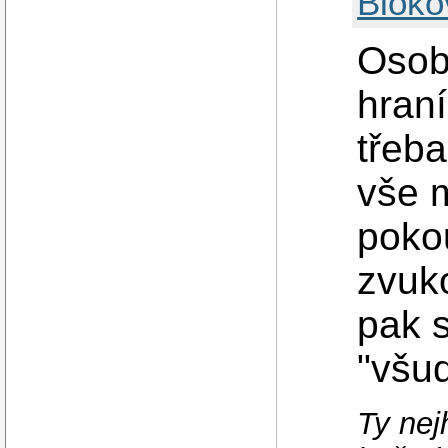
Bloko
Osob
hran
třeba
vše 
pokou
zvuko
pak s
"všu
Ty nej