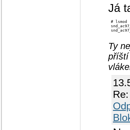
Já t
# lsmod 
snd_ac97
Ty ne
příšt
vláke
13.
Re:
Odp
Blo