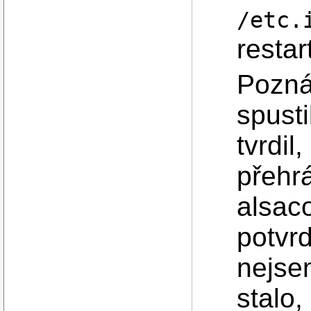
/etc.
restar
Pozná
spusti
tvrdil
přehrá
alsac
potvrd
nejsem
stalo,