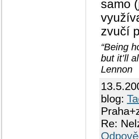
samo (
využív
zvučí 
“Being ho
but it’ll
Lennon
13.5.20
blog:
Ta
Praha+
Re: Nel
Odpově