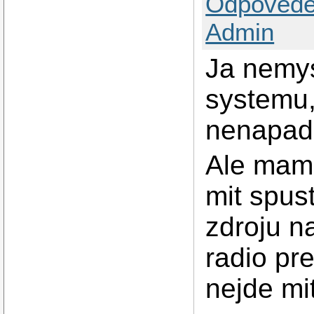
Odpovědě
Admin
Ja nemys
systemu,
nenapadl
Ale mam 
mit spus
zdroju n
radio pre
nejde mi