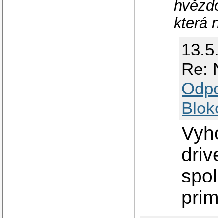
hvězdo
která 
13.5
Re: 
Odp
Blok
Vyh
driv
spol
prim