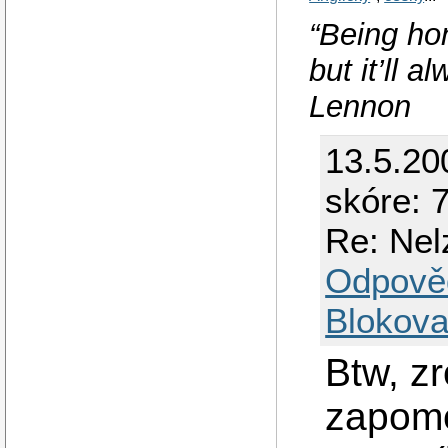
“Being hon
but it’ll 
Lennon
13.5.20
skóre: 7
Re: Nel
Odpově
Blokova
Btw, z
zapome