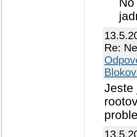
No 
jad
13.5.2
Re: Ne
Odpov
Blokov
Jeste
rootov
probl
13.5.2