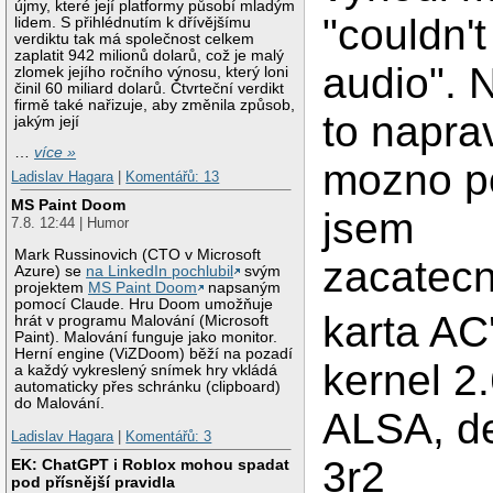
újmy, které její platformy působí mladým
"couldn'
lidem. S přihlédnutím k dřívějšímu
verdiktu tak má společnost celkem
zaplatit 942 milionů dolarů, což je malý
audio". N
zlomek jejího ročního výnosu, který loni
činil 60 miliard dolarů. Čtvrteční verdikt
firmě také nařizuje, aby změnila způsob,
to naprav
jakým její
…
více »
mozno po
Ladislav Hagara
|
Komentářů: 13
MS Paint Doom
jsem
7.8. 12:44 | Humor
Mark Russinovich (CTO v Microsoft
zacatecn
Azure) se
na LinkedIn pochlubil
svým
projektem
MS Paint Doom
napsaným
pomocí Claude. Hru Doom umožňuje
karta AC'
hrát v programu Malování (Microsoft
Paint). Malování funguje jako monitor.
Herní engine (ViZDoom) běží na pozadí
kernel 2.
a každý vykreslený snímek hry vkládá
automaticky přes schránku (clipboard)
do Malování.
ALSA, d
Ladislav Hagara
|
Komentářů: 3
3r2
EK: ChatGPT i Roblox mohou spadat
pod přísnější pravidla