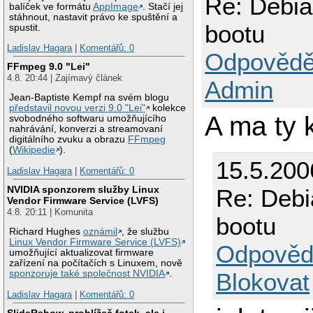
Re: Debia
balíček ve formátu
AppImage
. Stačí jej
stáhnout, nastavit právo ke spuštění a
bootu
spustit.
Ladislav Hagara
|
Komentářů: 0
Odpovědě
FFmpeg 9.0 "Lei"
4.8. 20:44 | Zajímavý článek
Admin
Jean-Baptiste Kempf na svém blogu
představil novou verzi 9.0 "Lei"
kolekce
A ma ty 
svobodného softwaru umožňujícího
nahrávání, konverzi a streamovaní
digitálního zvuku a obrazu
FFmpeg
(
Wikipedie
).
15.5.200
Ladislav Hagara
|
Komentářů: 0
NVIDIA sponzorem služby Linux
Re: Debi
Vendor Firmware Service (LVFS)
4.8. 20:11 | Komunita
bootu
Richard Hughes
oznámil
, že službu
Linux Vendor Firmware Service (LVFS)
Odpověd
umožňující aktualizovat firmware
zařízení na počítačích s Linuxem, nově
Blokovat
sponzoruje také společnost NVIDIA
.
Ladislav Hagara
|
Komentářů: 0
SlideRshow, prohlížeč fotek, ale i