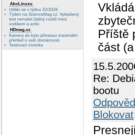
Vkládá
AbcLinuxu
Událo se v týdnu 32/2026
Týden na ScienceMag.cz: Vylepšený
zbyteč
test nenašel žádný rozdíl mezi
vodíkem a antiv
HDmag.cz
Příště
Kamery do bytu přinesou maximální
přehled o vaší domácnosti
část (a
Testovací novinka
15.5.200
Re: Debi
bootu
Odpověd
Blokovat
Presnej