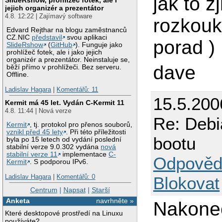
jak to z
jejich organizér a prezentátor
4.8. 12:22 | Zajímavý software
rozkouk
Edvard Rejthar na blogu zaměstnanců
CZ.NIC
představil
svou aplikaci
porad )
SlideRshow
(
GitHub
). Funguje jako
prohlížeč fotek, ale i jako jejich
organizér a prezentátor. Neinstaluje se,
dave
běží přímo v prohlížeči. Bez serveru.
Offline.
Ladislav Hagara
|
Komentářů: 11
15.5.200
Kermit má 45 let. Vydán C-Kermit 11
4.8. 11:44 | Nová verze
Re: Debi
Kermit
, tj. protokol pro přenos souborů,
vznikl před 45 lety
. Při této příležitosti
bootu
byla po 15 letech od vydání poslední
stabilní verze 9.0.302 vydána
nová
stabilní verze 11
implementace
C-
Odpověd
Kermit
. S podporou IPv6.
Ladislav Hagara
|
Komentářů: 0
Blokovat
Centrum
|
Napsat
|
Starší
Anketa
navrhněte »
Nakonec 
Které desktopové prostředí na Linuxu
používáte?