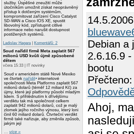
zamrzne
služby. Úspěšné zneužití může
útočníkům umožnit získat neoprávněný
přístup k dotčeným systémům,
14.5.2006
kompromitovat zařízení Cisco Catalyst
SD-WAN a Cisco IOS XE, spustit
libovolný kód, zpřístupnit citlivé
bluewave
informace nebo narušit dostupnost
postižených systémů.
Debian a 
Ladislav Hagara
|
Komentářů: 2
Soud nařídil firmě Meta zaplatit 567
2.6.16.9 -
milionů USD kvůli újmě způsobené
dětem
bootu
včera 15:33 | IT novinky
Soud v americkém státě Nové Mexiko
Přečteno:
ve čtvrtek
nařídil
internetové
společnosti Meta Platforms zaplatit 567
milionů dolarů (téměř 12 miliard Kč) za
Odpovědě
újmy, které její platformy působí mladým
lidem. S přihlédnutím k dřívějšímu
verdiktu tak má společnost celkem
Ahoj, m
zaplatit 942 milionů dolarů, což je malý
zlomek jejího ročního výnosu, který loni
činil 60 miliard dolarů. Čtvrteční verdikt
nasleduj
firmě také nařizuje, aby změnila způsob,
jakým její
asi se s
…
více »