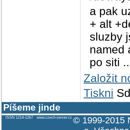
a pak u
+ alt +d
sluzby 
named a
po siti ..
Založit 
Tiskni
Sd
Píšeme jinde
ISSN 1214-1267
www.czech-server.cz
© 1999-2015