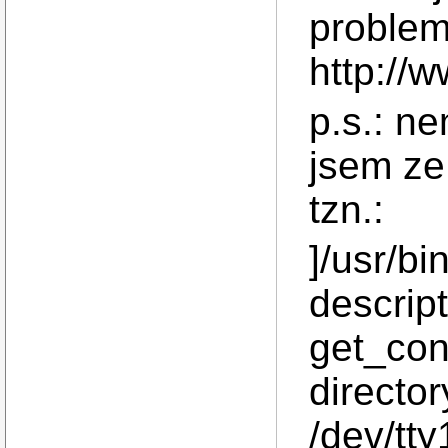
problem
http://
p.s.: n
jsem ze
tzn.:
]/usr/bi
descript
get_con
director
/dev/tty