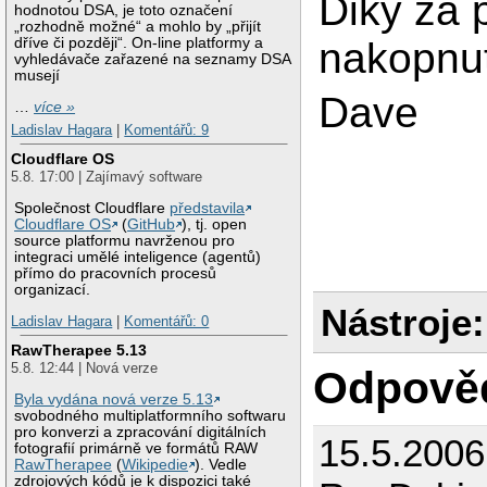
Diky za 
hodnotou DSA, je toto označení
„rozhodně možné“ a mohlo by „přijít
nakopnuti
dříve či později“. On-line platformy a
vyhledávače zařazené na seznamy DSA
musejí
Dave
…
více »
Ladislav Hagara
|
Komentářů: 9
Cloudflare OS
5.8. 17:00 | Zajímavý software
Společnost Cloudflare
představila
Cloudflare OS
(
GitHub
), tj. open
source platformu navrženou pro
integraci umělé inteligence (agentů)
přímo do pracovních procesů
organizací.
Nástroje:
Ladislav Hagara
|
Komentářů: 0
RawTherapee 5.13
5.8. 12:44 | Nová verze
Odpově
Byla vydána nová verze 5.13
svobodného multiplatformního softwaru
pro konverzi a zpracování digitálních
15.5.2006
fotografií primárně ve formátů RAW
RawTherapee
(
Wikipedie
). Vedle
zdrojových kódů je k dispozici také