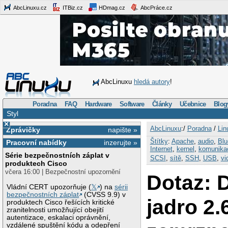
AbcLinuxu.cz
ITBiz.cz
HDmag.cz
AbcPráce.cz
AbcLinuxu
hledá autory
!
Poradna
FAQ
Hardware
Software
Články
Učebnice
Blog
Styl
×
AbcLinuxu
:/
Poradna
/
Lin
Zprávičky
napište »
Štítky
:
Apache
,
audio
,
Blu
Pracovní nabídky
inzerujte »
Internet
,
kernel
,
komunika
Série bezpečnostních záplat v
SCSI
,
sítě
,
SSH
,
USB
,
vi
produktech Cisco
včera 16:00 | Bezpečnostní upozornění
Dotaz: 
Vládní CERT upozorňuje (
𝕏
) na
sérii
bezpečnostních záplat
(CVSS 9.9) v
jadro 2.6
produktech Cisco řešících kritické
zranitelnosti umožňující obejití
autentizace, eskalaci oprávnění,
vzdálené spuštění kódu a odepření