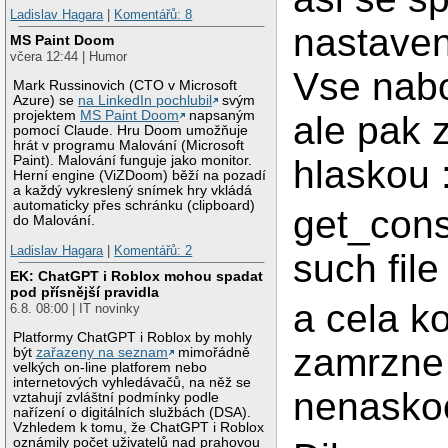
Ladislav Hagara
|
Komentářů: 8
nastaven
MS Paint Doom
včera 12:44 | Humor
Vse nabo
Mark Russinovich (CTO v Microsoft
Azure) se
na LinkedIn pochlubil
svým
projektem
MS Paint Doom
napsaným
ale pak 
pomocí Claude. Hru Doom umožňuje
hrát v programu Malování (Microsoft
hlaskou 
Paint). Malování funguje jako monitor.
Herní engine (ViZDoom) běží na pozadí
a každý vykreslený snímek hry vkládá
automaticky přes schránku (clipboard)
get_cons
do Malování.
Ladislav Hagara
|
Komentářů: 2
such file
EK: ChatGPT i Roblox mohou spadat
pod přísnější pravidla
a cela k
6.8. 08:00 | IT novinky
Platformy ChatGPT i Roblox by mohly
zamrzne
být
zařazeny na seznam
mimořádně
velkých on-line platforem nebo
internetových vyhledávačů, na něž se
nenaskoc
vztahují zvláštní podmínky podle
nařízení o digitálních službách (DSA).
Vzhledem k tomu, že ChatGPT i Roblox
oznámily počet uživatelů nad prahovou