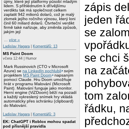
újmy, které její platformy působí mladým
zápis de
lidem. S přihlédnutím k dřívějšímu
verdiktu tak má společnost celkem
zaplatit 942 milionů dolarů, což je malý
jeden řá
zlomek jejího ročního výnosu, který loni
činil 60 miliard dolarů. Čtvrteční verdikt
firmě také nařizuje, aby změnila způsob,
se zalom
jakým její
…
více »
vpořádku
Ladislav Hagara
|
Komentářů: 13
MS Paint Doom
se chci š
včera 12:44 | Humor
na začá
Mark Russinovich (CTO v Microsoft
Azure) se
na LinkedIn pochlubil
svým
projektem
MS Paint Doom
napsaným
pohybova
pomocí Claude. Hru Doom umožňuje
hrát v programu Malování (Microsoft
Paint). Malování funguje jako monitor.
tom zal
Herní engine (ViZDoom) běží na pozadí
a každý vykreslený snímek hry vkládá
automaticky přes schránku (clipboard)
řádku, n
do Malování.
Ladislav Hagara
|
Komentářů: 3
předchoz
EK: ChatGPT i Roblox mohou spadat
pod přísnější pravidla