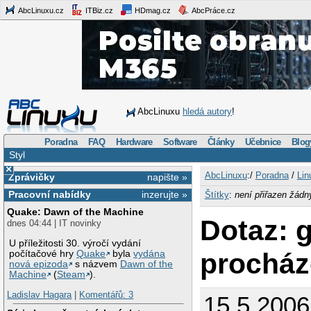
AbcLinuxu.cz
ITBiz.cz
HDmag.cz
AbcPráce.cz
AbcLinuxu
hledá autory
!
Poradna
FAQ
Hardware
Software
Články
Učebnice
Blog
Styl
×
AbcLinuxu
:/
Poradna
/
Lin
Zprávičky
napište »
Pracovní nabídky
inzerujte »
Štítky
:
není přiřazen žádn
Quake: Dawn of the Machine
Dotaz: 
dnes 04:44 | IT novinky
U příležitosti 30. výročí vydání
procház
počítačové hry
Quake
byla
vydána
nová epizoda
s názvem
Dawn of the
Machine
(
Steam
).
Ladislav Hagara
|
Komentářů: 3
15.5.2006