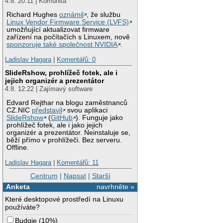
4.8. 20:11 | Komunita
Richard Hughes
oznámil
, že službu
Linux Vendor Firmware Service (LVFS)
umožňující aktualizovat firmware
zařízení na počítačích s Linuxem, nově
sponzoruje také společnost NVIDIA
.
Ladislav Hagara
|
Komentářů: 0
SlideRshow, prohlížeč fotek, ale i
jejich organizér a prezentátor
4.8. 12:22 | Zajímavý software
Edvard Rejthar na blogu zaměstnanců
CZ.NIC
představil
svou aplikaci
SlideRshow
(
GitHub
). Funguje jako
prohlížeč fotek, ale i jako jejich
organizér a prezentátor. Neinstaluje se,
běží přímo v prohlížeči. Bez serveru.
Offline.
Ladislav Hagara
|
Komentářů: 11
Centrum
|
Napsat
|
Starší
Anketa
navrhněte »
Které desktopové prostředí na Linuxu
používáte?
Budgie
(
10%
)