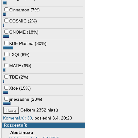
Cinnamon
(
7%
)
COSMIC
(
2%
)
GNOME
(
18%
)
KDE Plasma
(
30%
)
LXQt
(
6%
)
MATE
(
6%
)
TDE
(
2%
)
Xfce
(
15%
)
jiné/žádné
(
23%
)
Celkem 2352 hlasů
Komentářů: 30
, poslední 3.4. 20:20
Rozcestník
AbcLinuxu