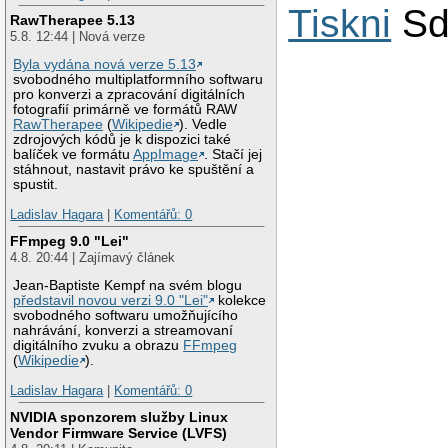
Tiskni
Sd
RawTherapee 5.13
5.8. 12:44 | Nová verze
Byla vydána nová verze 5.13
svobodného multiplatformního softwaru
pro konverzi a zpracování digitálních
fotografií primárně ve formátů RAW
RawTherapee
(
Wikipedie
). Vedle
zdrojových kódů je k dispozici také
balíček ve formátu
AppImage
. Stačí jej
stáhnout, nastavit právo ke spuštění a
spustit.
Ladislav Hagara
|
Komentářů: 0
FFmpeg 9.0 "Lei"
4.8. 20:44 | Zajímavý článek
Jean-Baptiste Kempf na svém blogu
představil novou verzi 9.0 "Lei"
kolekce
svobodného softwaru umožňujícího
nahrávání, konverzi a streamovaní
digitálního zvuku a obrazu
FFmpeg
(
Wikipedie
).
Ladislav Hagara
|
Komentářů: 0
NVIDIA sponzorem služby Linux
Vendor Firmware Service (LVFS)