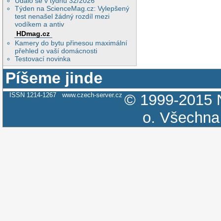
Událo se v týdnu 32/2026
Týden na ScienceMag.cz: Vylepšený
test nenašel žádný rozdíl mezi
vodíkem a antiv
HDmag.cz
Kamery do bytu přinesou maximální
přehled o vaší domácnosti
Testovací novinka
Píšeme jinde
ISSN 1214-1267
www.czech-server.cz
© 1999-2015
o.
Všechna 