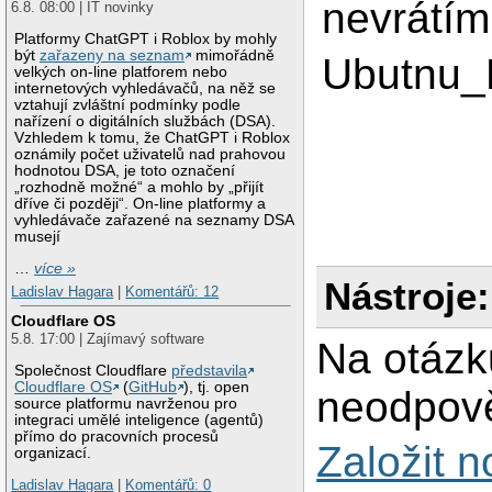
nevrátím
6.8. 08:00 | IT novinky
Platformy ChatGPT i Roblox by mohly
být
zařazeny na seznam
mimořádně
Ubutnu_
velkých on-line platforem nebo
internetových vyhledávačů, na něž se
vztahují zvláštní podmínky podle
nařízení o digitálních službách (DSA).
Vzhledem k tomu, že ChatGPT i Roblox
oznámily počet uživatelů nad prahovou
hodnotou DSA, je toto označení
„rozhodně možné“ a mohlo by „přijít
dříve či později“. On-line platformy a
vyhledávače zařazené na seznamy DSA
musejí
…
více »
Nástroje:
Ladislav Hagara
|
Komentářů: 12
Cloudflare OS
5.8. 17:00 | Zajímavý software
Na otázk
Společnost Cloudflare
představila
Cloudflare OS
(
GitHub
), tj. open
neodpově
source platformu navrženou pro
integraci umělé inteligence (agentů)
přímo do pracovních procesů
Založit 
organizací.
Ladislav Hagara
|
Komentářů: 0