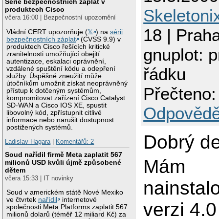
Série bezpečnostních záplat v
produktech Cisco
Skeletoni
včera 16:00 | Bezpečnostní upozornění
18 | Prah
Vládní CERT upozorňuje (
𝕏
) na
sérii
bezpečnostních záplat
(CVSS 9.9) v
produktech Cisco řešících kritické
gnuplot: 
zranitelnosti umožňující obejití
autentizace, eskalaci oprávnění,
řádku
vzdálené spuštění kódu a odepření
služby. Úspěšné zneužití může
útočníkům umožnit získat neoprávněný
Přečteno:
přístup k dotčeným systémům,
kompromitovat zařízení Cisco Catalyst
SD-WAN a Cisco IOS XE, spustit
Odpovědě
libovolný kód, zpřístupnit citlivé
informace nebo narušit dostupnost
postižených systémů.
Dobrý de
Ladislav Hagara
|
Komentářů: 2
Soud nařídil firmě Meta zaplatit 567
Mám
milionů USD kvůli újmě způsobené
dětem
včera 15:33 | IT novinky
nainstal
Soud v americkém státě Nové Mexiko
ve čtvrtek
nařídil
internetové
verzi 4.0
společnosti Meta Platforms zaplatit 567
milionů dolarů (téměř 12 miliard Kč) za