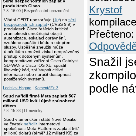
Série bezpečnostních záplat v
produktech Cisco
Krystof
7.8. 16:00 | Bezpečnostní upozornění
kompilace
Vládní CERT upozorňuje (
𝕏
) na
sérii
bezpečnostních záplat
(CVSS 9.9) v
produktech Cisco řešících kritické
Přečteno:
zranitelnosti umožňující obejití
autentizace, eskalaci oprávnění,
Odpovědě
vzdálené spuštění kódu a odepření
služby. Úspěšné zneužití může
útočníkům umožnit získat neoprávněný
přístup k dotčeným systémům,
Snažil j
kompromitovat zařízení Cisco Catalyst
SD-WAN a Cisco IOS XE, spustit
libovolný kód, zpřístupnit citlivé
zkompilo
informace nebo narušit dostupnost
postižených systémů.
podle ná
Ladislav Hagara
|
Komentářů: 3
Soud nařídil firmě Meta zaplatit 567
milionů USD kvůli újmě způsobené
dětem
7.8. 15:33 | IT novinky
Soud v americkém státě Nové Mexiko
ve čtvrtek
nařídil
internetové
společnosti Meta Platforms zaplatit 567
milionů dolarů (téměř 12 miliard Kč) za