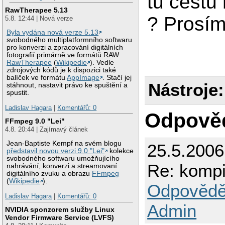
tu cestu
RawTherapee 5.13
? Prosím
5.8. 12:44 | Nová verze
Byla vydána nová verze 5.13
svobodného multiplatformního softwaru
pro konverzi a zpracování digitálních
fotografií primárně ve formátů RAW
RawTherapee
(
Wikipedie
). Vedle
zdrojových kódů je k dispozici také
balíček ve formátu
AppImage
. Stačí jej
Nástroje:
stáhnout, nastavit právo ke spuštění a
spustit.
Ladislav Hagara
|
Komentářů: 0
Odpově
FFmpeg 9.0 "Lei"
4.8. 20:44 | Zajímavý článek
Jean-Baptiste Kempf na svém blogu
25.5.200
představil novou verzi 9.0 "Lei"
kolekce
svobodného softwaru umožňujícího
Re: kompi
nahrávání, konverzi a streamovaní
digitálního zvuku a obrazu
FFmpeg
(
Wikipedie
).
Odpovědě
Ladislav Hagara
|
Komentářů: 0
Admin
NVIDIA sponzorem služby Linux
Vendor Firmware Service (LVFS)