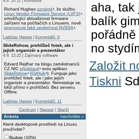
4.8. 20:11 | Komunita
aha, tak
Richard Hughes
oznámil
, že službu
Linux Vendor Firmware Service (LVFS)
balík gi
umožňující aktualizovat firmware
zařízení na počítačích s Linuxem, nově
sponzoruje také společnost NVIDIA
.
pořádně 
Ladislav Hagara
|
Komentářů: 0
no stydím
SlideRshow, prohlížeč fotek, ale i
jejich organizér a prezentátor
4.8. 12:22 | Zajímavý software
Založit 
Edvard Rejthar na blogu zaměstnanců
CZ.NIC
představil
svou aplikaci
SlideRshow
(
GitHub
). Funguje jako
Tiskni
Sd
prohlížeč fotek, ale i jako jejich
organizér a prezentátor. Neinstaluje se,
běží přímo v prohlížeči. Bez serveru.
Offline.
Ladislav Hagara
|
Komentářů: 11
Centrum
|
Napsat
|
Starší
Anketa
navrhněte »
Které desktopové prostředí na Linuxu
používáte?
Budgie
(
10%
)