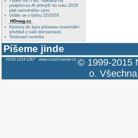
Týden na ITBiz: Náklady na
podpůrnou AI převýší do roku 2028
plat samotného vývo
Událo se v týdnu 32/2026
HDmag.cz
Kamery do bytu přinesou maximální
přehled o vaší domácnosti
Testovací novinka
Píšeme jinde
ISSN 1214-1267
www.czech-server.cz
© 1999-2015
o.
Všechna 