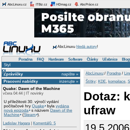
AbcLinuxu.cz
ITBiz.cz
HDmag.cz
AbcPráce.cz
AbcLinuxu
hledá autory
!
Poradna
FAQ
Hardware
Software
Články
Učebnice
Blog
Styl
×
AbcLinuxu
:/
Poradna
/
Lin
Zprávičky
napište »
Pracovní nabídky
inzerujte »
Štítky
:
KDE
,
kompilace
,
Quake: Dawn of the Machine
Dotaz: 
včera 04:44 | IT novinky
U příležitosti 30. výročí vydání
ufraw
počítačové hry
Quake
byla
vydána
nová epizoda
s názvem
Dawn of the
Machine
(
Steam
).
Ladislav Hagara
|
Komentářů: 5
19.5.2006