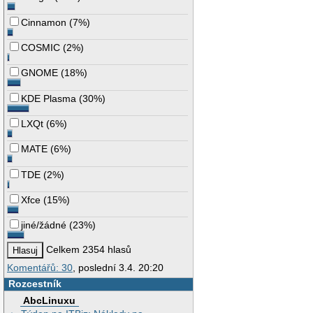
Cinnamon
(
7%
)
COSMIC
(
2%
)
GNOME
(
18%
)
KDE Plasma
(
30%
)
LXQt
(
6%
)
MATE
(
6%
)
TDE
(
2%
)
Xfce
(
15%
)
jiné/žádné
(
23%
)
Celkem 2354 hlasů
Komentářů: 30
, poslední 3.4. 20:20
Rozcestník
AbcLinuxu