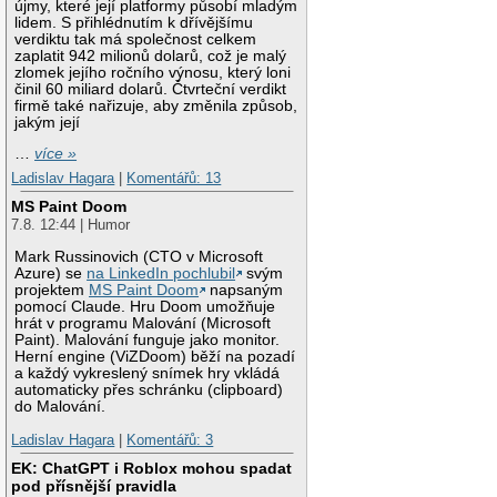
újmy, které její platformy působí mladým
lidem. S přihlédnutím k dřívějšímu
verdiktu tak má společnost celkem
zaplatit 942 milionů dolarů, což je malý
zlomek jejího ročního výnosu, který loni
činil 60 miliard dolarů. Čtvrteční verdikt
firmě také nařizuje, aby změnila způsob,
jakým její
…
více »
Ladislav Hagara
|
Komentářů: 13
MS Paint Doom
7.8. 12:44 | Humor
Mark Russinovich (CTO v Microsoft
Azure) se
na LinkedIn pochlubil
svým
projektem
MS Paint Doom
napsaným
pomocí Claude. Hru Doom umožňuje
hrát v programu Malování (Microsoft
Paint). Malování funguje jako monitor.
Herní engine (ViZDoom) běží na pozadí
a každý vykreslený snímek hry vkládá
automaticky přes schránku (clipboard)
do Malování.
Ladislav Hagara
|
Komentářů: 3
EK: ChatGPT i Roblox mohou spadat
pod přísnější pravidla