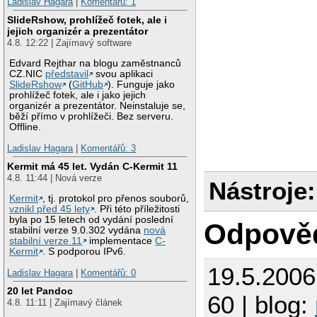
Ladislav Hagara
|
Komentářů: 1
SlideRshow, prohlížeč fotek, ale i
jejich organizér a prezentátor
4.8. 12:22 | Zajímavý software
Edvard Rejthar na blogu zaměstnanců
CZ.NIC
představil
svou aplikaci
SlideRshow
(
GitHub
). Funguje jako
prohlížeč fotek, ale i jako jejich
organizér a prezentátor. Neinstaluje se,
běží přímo v prohlížeči. Bez serveru.
Offline.
Ladislav Hagara
|
Komentářů: 3
Kermit má 45 let. Vydán C-Kermit 11
4.8. 11:44 | Nová verze
Nástroje:
Kermit
, tj. protokol pro přenos souborů,
vznikl před 45 lety
. Při této příležitosti
byla po 15 letech od vydání poslední
Odpově
stabilní verze 9.0.302 vydána
nová
stabilní verze 11
implementace
C-
Kermit
. S podporou IPv6.
19.5.200
Ladislav Hagara
|
Komentářů: 0
20 let Pandoc
60 | blog:
4.8. 11:11 | Zajímavý článek