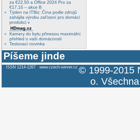
za €22,50 a Office 2024 Pro za
€17,15 – akce B
Týden na ITBiz: Čína podle zdrojů
zahájila výrobu zařízení pro domácí
produkci v
HDmag.cz
Kamery do bytu přinesou maximální
přehled o vaší domácnosti
Testovací novinka
Píšeme jinde
ISSN 1214-1267
www.czech-server.cz
© 1999-2015
o.
Všechna 