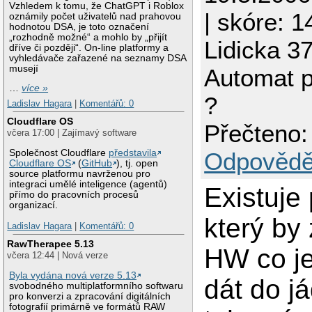
Vzhledem k tomu, že ChatGPT i Roblox
| skóre: 1
oznámily počet uživatelů nad prahovou
hodnotou DSA, je toto označení
„rozhodně možné“ a mohlo by „přijít
Lidicka 3
dříve či později“. On-line platformy a
vyhledávače zařazené na seznamy DSA
musejí
Automat p
…
více »
?
Ladislav Hagara
|
Komentářů: 0
Cloudflare OS
Přečteno:
včera 17:00 | Zajímavý software
Společnost Cloudflare
představila
Odpovědě
Cloudflare OS
(
GitHub
), tj. open
source platformu navrženou pro
integraci umělé inteligence (agentů)
Existuje
přímo do pracovních procesů
organizací.
který by 
Ladislav Hagara
|
Komentářů: 0
RawTherapee 5.13
HW co je
včera 12:44 | Nová verze
Byla vydána nová verze 5.13
dát do j
svobodného multiplatformního softwaru
pro konverzi a zpracování digitálních
fotografií primárně ve formátů RAW