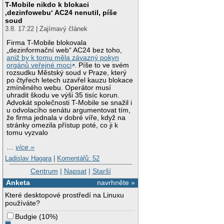
T-Mobile nikdo k blokaci
‚dezinfowebu‘ AC24 nenutil, píše
soud
3.8. 17:22 | Zajímavý článek
Firma T-Mobile blokovala
„dezinformační web“ AC24 bez toho,
aniž by k tomu měla závazný pokyn
orgánů veřejné moci
. Píše to ve svém
rozsudku Městský soud v Praze, který
po čtyřech letech uzavřel kauzu blokace
zmíněného webu. Operátor musí
uhradit škodu ve výši 35 tisíc korun.
Advokát společnosti T-Mobile se snažil i
u odvolacího senátu argumentovat tím,
že firma jednala v dobré víře, když na
stránky omezila přístup poté, co ji k
tomu vyzvalo
…
více »
Ladislav Hagara
|
Komentářů: 52
Centrum
|
Napsat
|
Starší
Anketa
navrhněte »
Které desktopové prostředí na Linuxu
používáte?
Budgie
(
10%
)