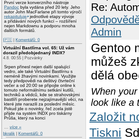
První verze konverzního nástroje
Re: Autom
Pandoc
byla vydána před 20 lety. Jeho
autor John MacFarlane při tomto výročí
Odpovědě
rekapituluje
jednotlivé etapy vývoje
a přidávání nových funkcí – rozšíření
nejen Markdownu a podporu mnoha
Admin
dalších formátů.
|🇵🇸
|
Komentářů: 0
Gentoo
Virtuální Bastlírna vol. 65: Už vám
dorazil předobjednaný INDX?
můžeš zk
4.8. 00:55 | Pozvánky
Srpen přinesl nejen další spalující
dělá obe
vedro, ale také Virtuální Bastlírnu s
neméně žhavými novinkami. Využijte
tedy předpovědi na deštivý čtvrteční
večer a od 20:00 se připojte online k
When your 
tomuto neformálnímu setkání kutilů,
techniků a vědců, kde se strahovskými
look like a
bastlíři proberete nejzajímavější věci, na
které jste narazili za poslední měsíc.
Pokud jde o novinky, řeč zcela jistě
Založit 
přijde na systém INDX pro tiskárny
Průša, který na konci
…
více »
Tiskni
Sd
bkralik
|
Komentářů: 0