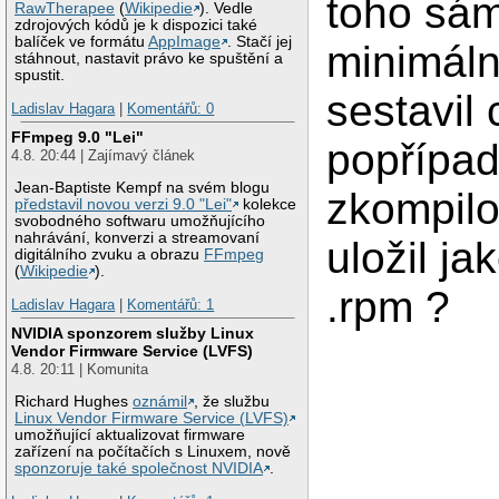
toho sá
RawTherapee
(
Wikipedie
). Vedle
zdrojových kódů je k dispozici také
balíček ve formátu
AppImage
. Stačí jej
minimáln
stáhnout, nastavit právo ke spuštění a
spustit.
sestavil 
Ladislav Hagara
|
Komentářů: 0
FFmpeg 9.0 "Lei"
popřípa
4.8. 20:44 | Zajímavý článek
Jean-Baptiste Kempf na svém blogu
zkompilo
představil novou verzi 9.0 "Lei"
kolekce
svobodného softwaru umožňujícího
nahrávání, konverzi a streamovaní
uložil ja
digitálního zvuku a obrazu
FFmpeg
(
Wikipedie
).
.rpm ?
Ladislav Hagara
|
Komentářů: 1
NVIDIA sponzorem služby Linux
Vendor Firmware Service (LVFS)
4.8. 20:11 | Komunita
Richard Hughes
oznámil
, že službu
Linux Vendor Firmware Service (LVFS)
umožňující aktualizovat firmware
zařízení na počítačích s Linuxem, nově
sponzoruje také společnost NVIDIA
.