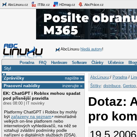
AbcLinuxu.cz
ITBiz.cz
HDmag.cz
AbcPráce.cz
AbcLinuxu
hledá autory
!
Poradna
FAQ
Hardware
Software
Články
Učebnice
Blog
Styl
×
AbcLinuxu
:/
Poradna
/
Lin
Zprávičky
napište »
Pracovní nabídky
inzerujte »
Štítky
:
distribuce
,
Gentoo
EK: ChatGPT i Roblox mohou spadat
Dotaz: 
pod přísnější pravidla
dnes 08:00 | IT novinky
pro kom
Platformy ChatGPT i Roblox by mohly
být
zařazeny na seznam
mimořádně
velkých on-line platforem nebo
internetových vyhledávačů, na něž se
vztahují zvláštní podmínky podle
19.5.200
nařízení o digitálních službách (DSA).