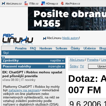
AbcLinuxu.cz
ITBiz.cz
HDmag.cz
AbcPráce.cz
AbcLinuxu
hledá autory
!
Poradna
FAQ
Hardware
Software
Články
Učebnice
Blog
Styl
×
AbcLinuxu
:/
Poradna
/
Lin
Zprávičky
napište »
Pracovní nabídky
inzerujte »
Štítky
:
TV
Upravi
EK: ChatGPT i Roblox mohou spadat
Dotaz: 
pod přísnější pravidla
včera 08:00 | IT novinky
007 FM
Platformy ChatGPT i Roblox by mohly
být
zařazeny na seznam
mimořádně
velkých on-line platforem nebo
internetových vyhledávačů, na něž se
vztahují zvláštní podmínky podle
9.6.2006 
nařízení o digitálních službách (DSA).