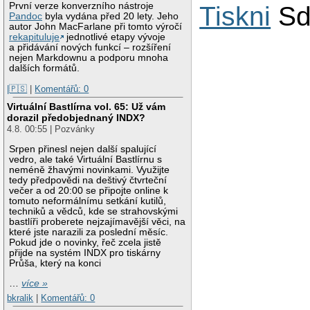
První verze konverzního nástroje
Tiskni
Sd
Pandoc
byla vydána před 20 lety. Jeho
autor John MacFarlane při tomto výročí
rekapituluje
jednotlivé etapy vývoje
a přidávání nových funkcí – rozšíření
nejen Markdownu a podporu mnoha
dalších formátů.
|🇵🇸
|
Komentářů: 0
Virtuální Bastlírna vol. 65: Už vám
dorazil předobjednaný INDX?
4.8. 00:55 | Pozvánky
Srpen přinesl nejen další spalující
vedro, ale také Virtuální Bastlírnu s
neméně žhavými novinkami. Využijte
tedy předpovědi na deštivý čtvrteční
večer a od 20:00 se připojte online k
tomuto neformálnímu setkání kutilů,
techniků a vědců, kde se strahovskými
bastlíři proberete nejzajímavější věci, na
které jste narazili za poslední měsíc.
Pokud jde o novinky, řeč zcela jistě
přijde na systém INDX pro tiskárny
Průša, který na konci
…
více »
bkralik
|
Komentářů: 0