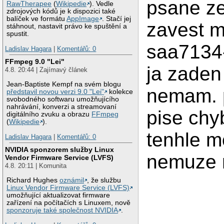
psane ze
RawTherapee
(
Wikipedie
). Vedle
zdrojových kódů je k dispozici také
balíček ve formátu
AppImage
. Stačí jej
zavest 
stáhnout, nastavit právo ke spuštění a
spustit.
saa7134
Ladislav Hagara
|
Komentářů: 0
FFmpeg 9.0 "Lei"
ja zaden
4.8. 20:44 | Zajímavý článek
Jean-Baptiste Kempf na svém blogu
nemam. 
představil novou verzi 9.0 "Lei"
kolekce
svobodného softwaru umožňujícího
nahrávání, konverzi a streamovaní
pise chy
digitálního zvuku a obrazu
FFmpeg
(
Wikipedie
).
tenhle m
Ladislav Hagara
|
Komentářů: 0
NVIDIA sponzorem služby Linux
nemuze 
Vendor Firmware Service (LVFS)
4.8. 20:11 | Komunita
Richard Hughes
oznámil
, že službu
Linux Vendor Firmware Service (LVFS)
umožňující aktualizovat firmware
zařízení na počítačích s Linuxem, nově
sponzoruje také společnost NVIDIA
.