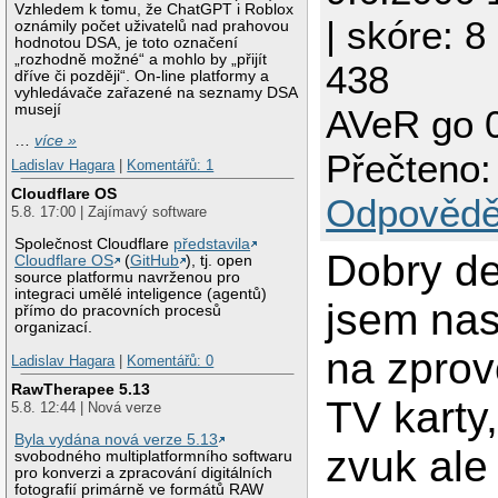
Vzhledem k tomu, že ChatGPT i Roblox
| skóre: 8
oznámily počet uživatelů nad prahovou
hodnotou DSA, je toto označení
„rozhodně možné“ a mohlo by „přijít
438
dříve či později“. On-line platformy a
vyhledávače zařazené na seznamy DSA
musejí
AVeR go 
…
více »
Přečteno:
Ladislav Hagara
|
Komentářů: 1
Cloudflare OS
Odpovědě
5.8. 17:00 | Zajímavý software
Společnost Cloudflare
představila
Dobry d
Cloudflare OS
(
GitHub
), tj. open
source platformu navrženou pro
integraci umělé inteligence (agentů)
jsem nas
přímo do pracovních procesů
organizací.
na zprov
Ladislav Hagara
|
Komentářů: 0
RawTherapee 5.13
TV karty
5.8. 12:44 | Nová verze
Byla vydána nová verze 5.13
zvuk ale
svobodného multiplatformního softwaru
pro konverzi a zpracování digitálních
fotografií primárně ve formátů RAW