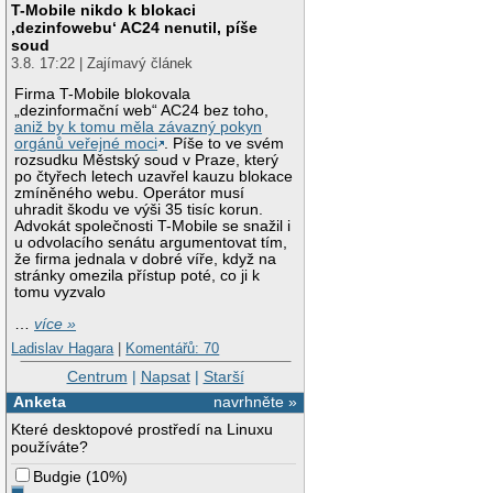
T-Mobile nikdo k blokaci
‚dezinfowebu‘ AC24 nenutil, píše
soud
3.8. 17:22 | Zajímavý článek
Firma T-Mobile blokovala
„dezinformační web“ AC24 bez toho,
aniž by k tomu měla závazný pokyn
orgánů veřejné moci
. Píše to ve svém
rozsudku Městský soud v Praze, který
po čtyřech letech uzavřel kauzu blokace
zmíněného webu. Operátor musí
uhradit škodu ve výši 35 tisíc korun.
Advokát společnosti T-Mobile se snažil i
u odvolacího senátu argumentovat tím,
že firma jednala v dobré víře, když na
stránky omezila přístup poté, co ji k
tomu vyzvalo
…
více »
Ladislav Hagara
|
Komentářů: 70
Centrum
|
Napsat
|
Starší
Anketa
navrhněte »
Které desktopové prostředí na Linuxu
používáte?
Budgie
(
10%
)