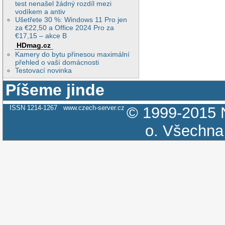
test nenašel žádný rozdíl mezi
vodíkem a antiv
Ušetřete 30 %: Windows 11 Pro jen
za €22,50 a Office 2024 Pro za
€17,15 – akce B
HDmag.cz
Kamery do bytu přinesou maximální
přehled o vaší domácnosti
Testovací novinka
Píšeme jinde
ISSN 1214-1267
www.czech-server.cz
© 1999-2015
o.
Všechna 