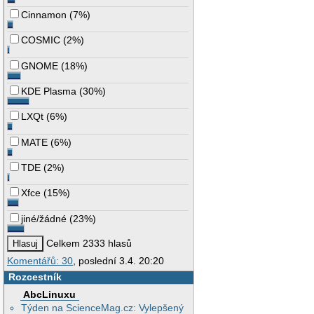
Cinnamon
(
7%
)
COSMIC
(
2%
)
GNOME
(
18%
)
KDE Plasma
(
30%
)
LXQt
(
6%
)
MATE
(
6%
)
TDE
(
2%
)
Xfce
(
15%
)
jiné/žádné
(
23%
)
Celkem 2333 hlasů
Komentářů: 30
, poslední 3.4. 20:20
Rozcestník
AbcLinuxu
Týden na ScienceMag.cz: Vylepšený