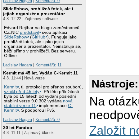
Ladislav Hagara
|
Komentářů: 0
SlideRshow, prohlížeč fotek, ale i
jejich organizér a prezentátor
4.8. 12:22 | Zajímavý software
Edvard Rejthar na blogu zaměstnanců
CZ.NIC
představil
svou aplikaci
SlideRshow
(
GitHub
). Funguje jako
prohlížeč fotek, ale i jako jejich
organizér a prezentátor. Neinstaluje se,
běží přímo v prohlížeči. Bez serveru.
Offline.
Ladislav Hagara
|
Komentářů: 11
Kermit má 45 let. Vydán C-Kermit 11
4.8. 11:44 | Nová verze
Nástroje:
Kermit
, tj. protokol pro přenos souborů,
vznikl před 45 lety
. Při této příležitosti
byla po 15 letech od vydání poslední
Na otázk
stabilní verze 9.0.302 vydána
nová
stabilní verze 11
implementace
C-
Kermit
. S podporou IPv6.
neodpově
Ladislav Hagara
|
Komentářů: 0
Založit 
20 let Pandoc
4.8. 11:11 | Zajímavý článek