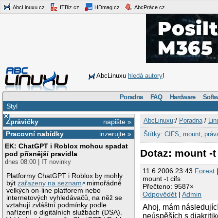
AbcLinuxu.cz
ITBiz.cz
HDmag.cz
AbcPráce.cz
AbcLinuxu
hledá autory
!
Poradna
FAQ
Hardware
Softw
Styl
×
AbcLinuxu
:/
Poradna
/
Lin
Zprávičky
napište »
Pracovní nabídky
inzerujte »
Štítky
:
CIFS
,
mount
,
práv
EK: ChatGPT i Roblox mohou spadat
Dotaz: mount -t 
pod přísnější pravidla
dnes 08:00 | IT novinky
11.6.2006 23:43
Forest
|
Platformy ChatGPT i Roblox by mohly
mount -t cifs
být
zařazeny na seznam
mimořádně
Přečteno: 9587×
velkých on-line platforem nebo
Odpovědět
|
Admin
internetových vyhledávačů, na něž se
vztahují zvláštní podmínky podle
Ahoj, mám následujíc
nařízení o digitálních službách (DSA).
neúspěších s diakriti