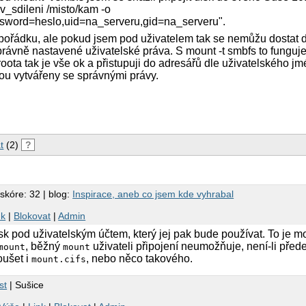
zev_sdileni /misto/kam -o
word=heslo,uid=na_serveru,gid=na_serveru".
 pořádku, ale pokud jsem pod uživatelem tak se nemůžu dostat 
rávně nastavené uživatelské práva. S mount -t smbfs to funguj
roota tak je vše ok a přistupuji do adresářů dle uživatelského j
ou vytvářeny se správnými právy.
t
(2)
?
 skóre: 32 | blog:
Inspirace, aneb co jsem kde vyhrabal
nk
|
Blokovat
|
Admin
isk pod uživatelským účtem, který jej pak bude používat. To je m
, běžný
uživateli připojení neumožňuje, není-li pře
mount
mount
oušet i
, nebo něco takového.
mount.cifs
st
| Sušice