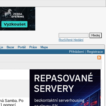
Rozšířené hledání
 je
Bazar
Portál
Práce
Mapa
Přihlášení
|
Registrace
aná Samba. Po
0.1 pomocí