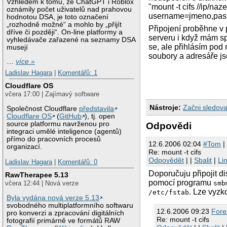
Vzhledem k tomu, že ChatGPT i Roblox
"mount -t cifs //ip/na
oznámily počet uživatelů nad prahovou
username=jmeno,pass
hodnotou DSA, je toto označení
„rozhodně možné“ a mohlo by „přijít
Připojení proběhne v
dříve či později“. On-line platformy a
serveru i když mám sp
vyhledávače zařazené na seznamy DSA
se, ale přihlásím pod 
musejí
soubory a adresáře js
…
více »
Ladislav Hagara
|
Komentářů: 1
Cloudflare OS
včera 17:00 | Zajímavý software
Nástroje:
Začni sledova
Společnost Cloudflare
představila
Cloudflare OS
(
GitHub
), tj. open
source platformu navrženou pro
Odpovědi
integraci umělé inteligence (agentů)
přímo do pracovních procesů
12.6.2006 02:04
#Tom
|
organizací.
Re: mount -t cifs
Odpovědět
| |
Sbalit
|
Li
Ladislav Hagara
|
Komentářů: 0
Doporučuju připojit d
RawTherapee 5.13
pomocí programu
smb
včera 12:44 | Nová verze
. Lze vyzk
/etc/fstab
Byla vydána nová verze 5.13
svobodného multiplatformního softwaru
12.6.2006 09:23
Fore
pro konverzi a zpracování digitálních
Re: mount -t cifs
fotografií primárně ve formátů RAW