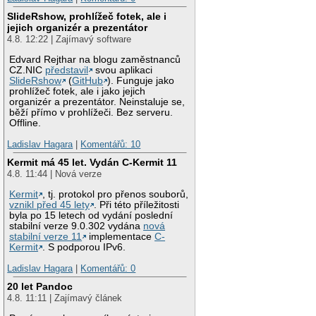
SlideRshow, prohlížeč fotek, ale i
jejich organizér a prezentátor
4.8. 12:22 | Zajímavý software
Edvard Rejthar na blogu zaměstnanců
CZ.NIC
představil
svou aplikaci
SlideRshow
(
GitHub
). Funguje jako
prohlížeč fotek, ale i jako jejich
organizér a prezentátor. Neinstaluje se,
běží přímo v prohlížeči. Bez serveru.
Offline.
Ladislav Hagara
|
Komentářů: 10
Kermit má 45 let. Vydán C-Kermit 11
4.8. 11:44 | Nová verze
Kermit
, tj. protokol pro přenos souborů,
vznikl před 45 lety
. Při této příležitosti
byla po 15 letech od vydání poslední
stabilní verze 9.0.302 vydána
nová
stabilní verze 11
implementace
C-
Kermit
. S podporou IPv6.
Ladislav Hagara
|
Komentářů: 0
20 let Pandoc
4.8. 11:11 | Zajímavý článek