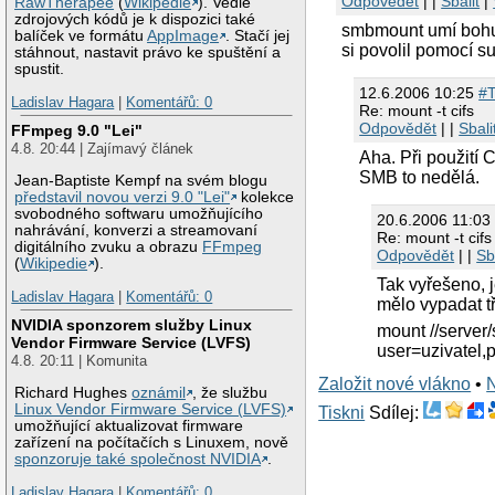
Odpovědět
| |
Sbalit
|
RawTherapee
(
Wikipedie
). Vedle
zdrojových kódů je k dispozici také
smbmount umí bohuž
balíček ve formátu
AppImage
. Stačí jej
si povolil pomocí su
stáhnout, nastavit právo ke spuštění a
spustit.
12.6.2006 10:25
#
Ladislav Hagara
|
Komentářů: 0
Re: mount -t cifs
Odpovědět
| |
Sbali
FFmpeg 9.0 "Lei"
4.8. 20:44 | Zajímavý článek
Aha. Při použití 
SMB to nedělá.
Jean-Baptiste Kempf na svém blogu
představil novou verzi 9.0 "Lei"
kolekce
svobodného softwaru umožňujícího
20.6.2006 11:0
nahrávání, konverzi a streamovaní
Re: mount -t cifs
digitálního zvuku a obrazu
FFmpeg
Odpovědět
| |
Sb
(
Wikipedie
).
Tak vyřešeno, j
Ladislav Hagara
|
Komentářů: 0
mělo vypadat tř
NVIDIA sponzorem služby Linux
mount //server/
Vendor Firmware Service (LVFS)
user=uzivatel
4.8. 20:11 | Komunita
Založit nové vlákno
•
Richard Hughes
oznámil
, že službu
Linux Vendor Firmware Service (LVFS)
Tiskni
Sdílej:
umožňující aktualizovat firmware
zařízení na počítačích s Linuxem, nově
sponzoruje také společnost NVIDIA
.
Ladislav Hagara
|
Komentářů: 0