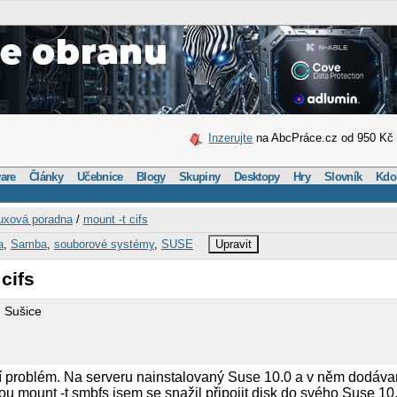
Inzerujte
na AbcPráce.cz od 950 Kč
are
Články
Učebnice
Blogy
Skupiny
Desktopy
Hry
Slovník
Kdo
uxová poradna
/
mount -t cifs
a
,
Samba
,
souborové systémy
,
SUSE
Upravit
cifs
 Sušice
í problém. Na serveru nainstalovaný Suse 10.0 a v něm dodáv
kou mount -t smbfs jsem se snažil připojit disk do svého Suse 1