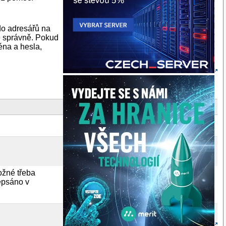
do adresářů na
e správně. Pokud
ména a hesla,
ožné třeba
depsáno v