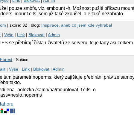
Výše
|
Link
|
Blokovat
|
Admin
el pouze smbfs, viz. smbount -h. Možnost pužití příkazu mount 
doers. mount.cifs jsem již také zkoušel, ale také nezabralo.
Tom
| skóre: 32 | blog:
Inspirace, aneb co jsem kde vyhrabal
t
|
Výše
|
Link
|
Blokovat
|
Admin
CIFS se přebírají čísla uživatelů ze serveru, to je tady asi celke
3
Forest
| Sušice
alit
|
Výše
|
Link
|
Blokovat
|
Admin
e tam parametr noperms, který zajištuje přebírání práv ze samby
eba takto.
sdilena_polozka /kamn/na/mountovat -t cifs -o
,pass=heslo,noperms
Nahoru