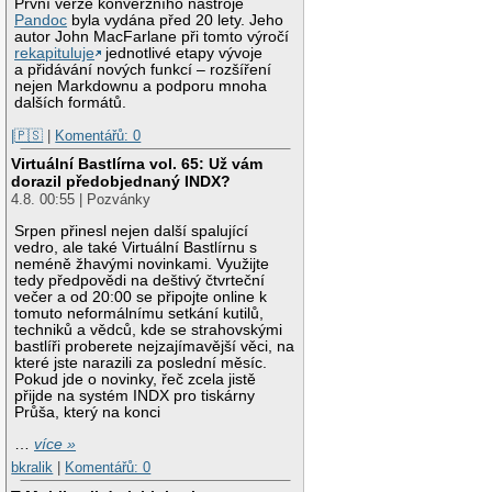
První verze konverzního nástroje
Pandoc
byla vydána před 20 lety. Jeho
autor John MacFarlane při tomto výročí
rekapituluje
jednotlivé etapy vývoje
a přidávání nových funkcí – rozšíření
nejen Markdownu a podporu mnoha
dalších formátů.
|🇵🇸
|
Komentářů: 0
Virtuální Bastlírna vol. 65: Už vám
dorazil předobjednaný INDX?
4.8. 00:55 | Pozvánky
Srpen přinesl nejen další spalující
vedro, ale také Virtuální Bastlírnu s
neméně žhavými novinkami. Využijte
tedy předpovědi na deštivý čtvrteční
večer a od 20:00 se připojte online k
tomuto neformálnímu setkání kutilů,
techniků a vědců, kde se strahovskými
bastlíři proberete nejzajímavější věci, na
které jste narazili za poslední měsíc.
Pokud jde o novinky, řeč zcela jistě
přijde na systém INDX pro tiskárny
Průša, který na konci
…
více »
bkralik
|
Komentářů: 0