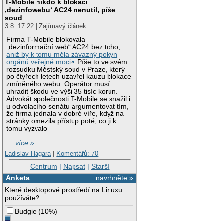
T-Mobile nikdo k blokaci
‚dezinfowebu‘ AC24 nenutil, píše
soud
3.8. 17:22 | Zajímavý článek
Firma T-Mobile blokovala
„dezinformační web“ AC24 bez toho,
aniž by k tomu měla závazný pokyn
orgánů veřejné moci
. Píše to ve svém
rozsudku Městský soud v Praze, který
po čtyřech letech uzavřel kauzu blokace
zmíněného webu. Operátor musí
uhradit škodu ve výši 35 tisíc korun.
Advokát společnosti T-Mobile se snažil i
u odvolacího senátu argumentovat tím,
že firma jednala v dobré víře, když na
stránky omezila přístup poté, co ji k
tomu vyzvalo
…
více »
Ladislav Hagara
|
Komentářů: 70
Centrum
|
Napsat
|
Starší
Anketa
navrhněte »
Které desktopové prostředí na Linuxu
používáte?
Budgie
(
10%
)