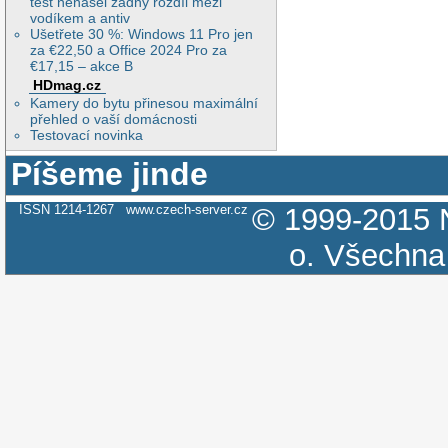
test nenašel žádný rozdíl mezi
vodíkem a antiv
Ušetřete 30 %: Windows 11 Pro jen
za €22,50 a Office 2024 Pro za
€17,15 – akce B
HDmag.cz
Kamery do bytu přinesou maximální
přehled o vaší domácnosti
Testovací novinka
Píšeme jinde
ISSN 1214-1267
www.czech-server.cz
© 1999-2015
o.
Všechna 