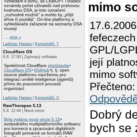
Vzhledem k tomu, že ChatGPT i Roblox
mimo so
oznámily počet uživatelů nad prahovou
hodnotou DSA, je toto označení
„rozhodně možné“ a mohlo by „přijít
dříve či později“. On-line platformy a
17.6.2006
vyhledávače zařazené na seznamy DSA
musejí
fefeczech
…
více »
Ladislav Hagara
|
Komentářů: 7
GPL/LGPL
Cloudflare OS
5.8. 17:00 | Zajímavý software
její platno
Společnost Cloudflare
představila
Cloudflare OS
(
GitHub
), tj. open
mimo sof
source platformu navrženou pro
integraci umělé inteligence (agentů)
Přečteno:
přímo do pracovních procesů
organizací.
Odpovědě
Ladislav Hagara
|
Komentářů: 0
RawTherapee 5.13
Dobrý de
5.8. 12:44 | Nová verze
Byla vydána nová verze 5.13
bych se 
svobodného multiplatformního softwaru
pro konverzi a zpracování digitálních
fotografií primárně ve formátů RAW