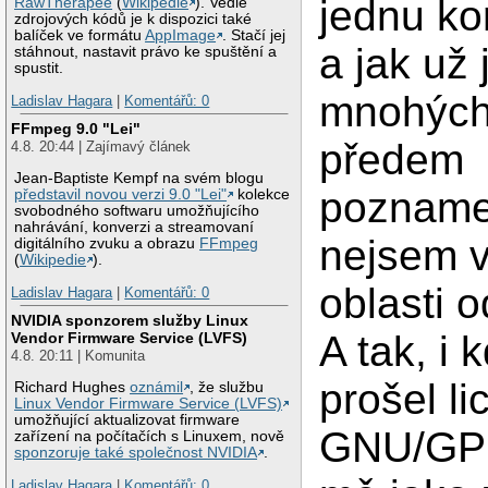
jednu ko
RawTherapee
(
Wikipedie
). Vedle
zdrojových kódů je k dispozici také
balíček ve formátu
AppImage
. Stačí jej
a jak už 
stáhnout, nastavit právo ke spuštění a
spustit.
mnohých
Ladislav Hagara
|
Komentářů: 0
FFmpeg 9.0 "Lei"
předem
4.8. 20:44 | Zajímavý článek
Jean-Baptiste Kempf na svém blogu
poznam
představil novou verzi 9.0 "Lei"
kolekce
svobodného softwaru umožňujícího
nahrávání, konverzi a streamovaní
nejsem v
digitálního zvuku a obrazu
FFmpeg
(
Wikipedie
).
oblasti 
Ladislav Hagara
|
Komentářů: 0
NVIDIA sponzorem služby Linux
A tak, i 
Vendor Firmware Service (LVFS)
4.8. 20:11 | Komunita
prošel li
Richard Hughes
oznámil
, že službu
Linux Vendor Firmware Service (LVFS)
umožňující aktualizovat firmware
GNU/GPL
zařízení na počítačích s Linuxem, nově
sponzoruje také společnost NVIDIA
.
Ladislav Hagara
|
Komentářů: 0