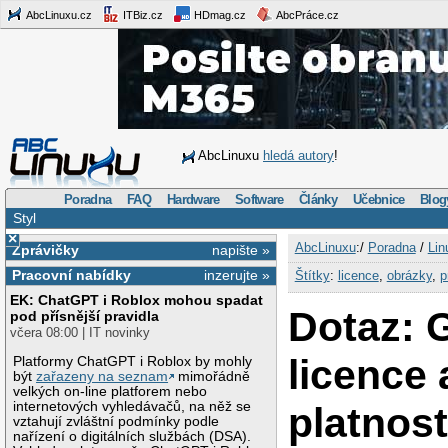
AbcLinuxu.cz
ITBiz.cz
HDmag.cz
AbcPráce.cz
AbcLinuxu
hledá autory
!
Poradna
FAQ
Hardware
Software
Články
Učebnice
Blog
Styl
×
AbcLinuxu
:/
Poradna
/
Lin
Zprávičky
napište »
Pracovní nabídky
inzerujte »
Štítky
:
licence
,
obrázky
,
p
EK: ChatGPT i Roblox mohou spadat
Dotaz: 
pod přísnější pravidla
včera 08:00 | IT novinky
licence a
Platformy ChatGPT i Roblox by mohly
být
zařazeny na seznam
mimořádně
velkých on-line platforem nebo
internetových vyhledávačů, na něž se
platnost
vztahují zvláštní podmínky podle
nařízení o digitálních službách (DSA).