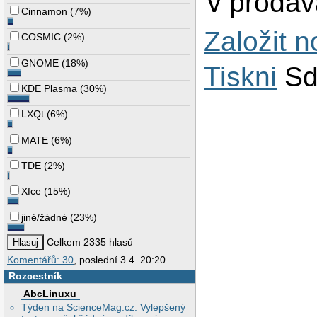
v prodáva
Cinnamon
(
7%
)
Založit 
COSMIC
(
2%
)
GNOME
(
18%
)
Tiskni
Sd
KDE Plasma
(
30%
)
LXQt
(
6%
)
MATE
(
6%
)
TDE
(
2%
)
Xfce
(
15%
)
jiné/žádné
(
23%
)
Celkem 2335 hlasů
Komentářů: 30
, poslední 3.4. 20:20
Rozcestník
AbcLinuxu
Týden na ScienceMag.cz: Vylepšený