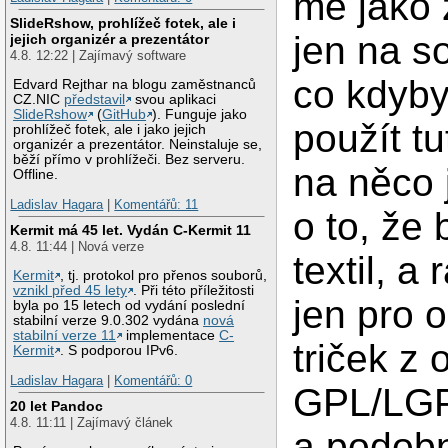
mě jako
SlideRshow, prohlížeč fotek, ale i
jen na so
jejich organizér a prezentátor
4.8. 12:22 | Zajímavý software
co kdyby
Edvard Rejthar na blogu zaměstnanců
CZ.NIC
představil
svou aplikaci
SlideRshow
(
GitHub
). Funguje jako
použít tu
prohlížeč fotek, ale i jako jejich
organizér a prezentátor. Neinstaluje se,
běží přímo v prohlížeči. Bez serveru.
na něco 
Offline.
Ladislav Hagara
|
Komentářů: 11
o to, že
Kermit má 45 let. Vydán C-Kermit 11
4.8. 11:44 | Nová verze
textil, a
Kermit
, tj. protokol pro přenos souborů,
vznikl před 45 lety
. Při této příležitosti
jen pro o
byla po 15 letech od vydání poslední
stabilní verze 9.0.302 vydána
nová
stabilní verze 11
implementace
C-
triček z
Kermit
. S podporou IPv6.
Ladislav Hagara
|
Komentářů: 0
GPL/LG
20 let Pandoc
4.8. 11:11 | Zajímavý článek
a podobn