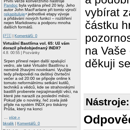
První verze konverzního nástroje
Pandoc
byla vydána před 20 lety. Jeho
vybírat 
autor John MacFarlane při tomto výročí
rekapituluje
jednotlivé etapy vývoje
a přidávání nových funkcí – rozšíření
částku h
nejen Markdownu a podporu mnoha
dalších formátů.
pozornos
|🇵🇸
|
Komentářů: 0
Virtuální Bastlírna vol. 65: Už vám
na Vaše 
dorazil předobjednaný INDX?
4.8. 00:55 | Pozvánky
děkuji s
Srpen přinesl nejen další spalující
vedro, ale také Virtuální Bastlírnu s
neméně žhavými novinkami. Využijte
tedy předpovědi na deštivý čtvrteční
večer a od 20:00 se připojte online k
tomuto neformálnímu setkání kutilů,
techniků a vědců, kde se strahovskými
bastlíři proberete nejzajímavější věci, na
které jste narazili za poslední měsíc.
Nástroje:
Pokud jde o novinky, řeč zcela jistě
přijde na systém INDX pro tiskárny
Průša, který na konci
Odpově
…
více »
bkralik
|
Komentářů: 0