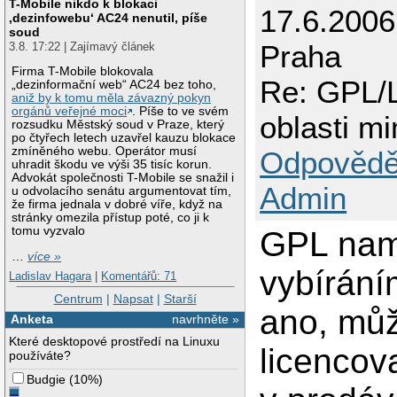
T-Mobile nikdo k blokaci
17.6.200
‚dezinfowebu‘ AC24 nenutil, píše
soud
Praha
3.8. 17:22 | Zajímavý článek
Firma T-Mobile blokovala
Re: GPL/L
„dezinformační web“ AC24 bez toho,
aniž by k tomu měla závazný pokyn
orgánů veřejné moci
. Píše to ve svém
oblasti m
rozsudku Městský soud v Praze, který
po čtyřech letech uzavřel kauzu blokace
zmíněného webu. Operátor musí
Odpovědě
uhradit škodu ve výši 35 tisíc korun.
Advokát společnosti T-Mobile se snažil i
Admin
u odvolacího senátu argumentovat tím,
že firma jednala v dobré víře, když na
stránky omezila přístup poté, co ji k
tomu vyzvalo
GPL nam
…
více »
vybírání
Ladislav Hagara
|
Komentářů: 71
Centrum
|
Napsat
|
Starší
ano, můž
Anketa
navrhněte »
Které desktopové prostředí na Linuxu
licencov
používáte?
Budgie
(
10%
)