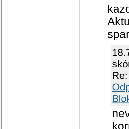
kazd
Aktu
spam
18.
skó
Re:
Odp
Blo
nev
kor