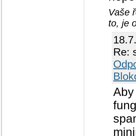
Vaše ř
to, je 
18.7
Re: 
Odp
Blok
Aby
fung
spam
mini