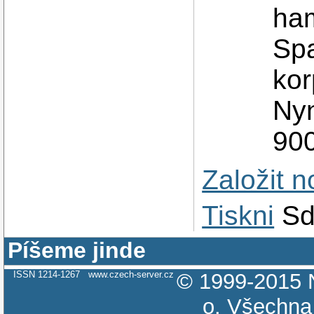
ham
Spa
kor
Ny
90
Založit 
Tiskni
Sd
Píšeme jinde
ISSN 1214-1267
www.czech-server.cz
© 1999-2015
o.
Všechna 