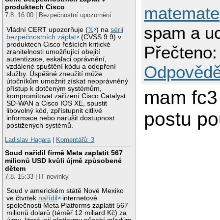
produktech Cisco
matemate
7.8. 16:00 | Bezpečnostní upozornění
spam a u
Vládní CERT upozorňuje (
𝕏
) na
sérii
bezpečnostních záplat
(CVSS 9.9) v
produktech Cisco řešících kritické
Přečteno:
zranitelnosti umožňující obejití
autentizace, eskalaci oprávnění,
Odpovědě
vzdálené spuštění kódu a odepření
služby. Úspěšné zneužití může
útočníkům umožnit získat neoprávněný
přístup k dotčeným systémům,
mam fc3 
kompromitovat zařízení Cisco Catalyst
SD-WAN a Cisco IOS XE, spustit
libovolný kód, zpřístupnit citlivé
postu p
informace nebo narušit dostupnost
postižených systémů.
Ladislav Hagara
|
Komentářů: 3
Soud nařídil firmě Meta zaplatit 567
milionů USD kvůli újmě způsobené
dětem
7.8. 15:33 | IT novinky
Soud v americkém státě Nové Mexiko
ve čtvrtek
nařídil
internetové
společnosti Meta Platforms zaplatit 567
milionů dolarů (téměř 12 miliard Kč) za