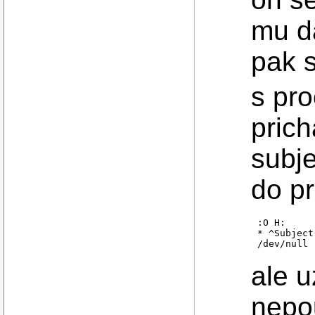
mu da
pak 
s pro
prich
subje
do pr
:O H:

* ^Subject
/dev/null
ale 
nepo