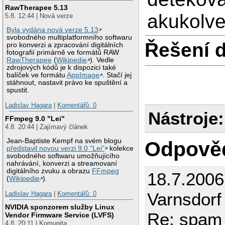
RawTherapee 5.13
akukolve
5.8. 12:44 | Nová verze
Byla vydána nová verze 5.13
svobodného multiplatformního softwaru
Řešení 
pro konverzi a zpracování digitálních
fotografií primárně ve formátů RAW
RawTherapee
(
Wikipedie
). Vedle
zdrojových kódů je k dispozici také
balíček ve formátu
AppImage
. Stačí jej
stáhnout, nastavit právo ke spuštění a
spustit.
Ladislav Hagara
|
Komentářů: 0
Nástroje:
FFmpeg 9.0 "Lei"
4.8. 20:44 | Zajímavý článek
Jean-Baptiste Kempf na svém blogu
Odpově
představil novou verzi 9.0 "Lei"
kolekce
svobodného softwaru umožňujícího
nahrávání, konverzi a streamovaní
digitálního zvuku a obrazu
FFmpeg
18.7.200
(
Wikipedie
).
Varnsdorf
Ladislav Hagara
|
Komentářů: 0
NVIDIA sponzorem služby Linux
Re: spam 
Vendor Firmware Service (LVFS)
4.8. 20:11 | Komunita