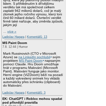
újmy, které její platformy působí mladým
lidem. S přihlédnutím k dřívějšímu
verdiktu tak má společnost celkem
zaplatit 942 milionů dolarů, což je malý
zlomek jejího ročního výnosu, který loni
činil 60 miliard dolarů. Čtvrteční verdikt
firmě také nařizuje, aby změnila způsob,
jakým její
…
více »
Ladislav Hagara
|
Komentářů: 13
MS Paint Doom
7.8. 12:44 | Humor
Mark Russinovich (CTO v Microsoft
Azure) se
na LinkedIn pochlubil
svým
projektem
MS Paint Doom
napsaným
pomocí Claude. Hru Doom umožňuje
hrát v programu Malování (Microsoft
Paint). Malování funguje jako monitor.
Herní engine (ViZDoom) běží na pozadí
a každý vykreslený snímek hry vkládá
automaticky přes schránku (clipboard)
do Malování.
Ladislav Hagara
|
Komentářů: 3
EK: ChatGPT i Roblox mohou spadat
pod přísnější pravidla