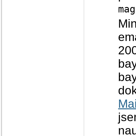
mag
Min
ema
200
ba
ba
do
Mai
jse
nau