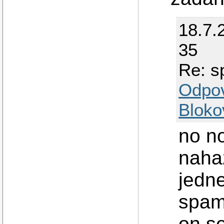
18.7.
35
Re: s
Odpo
Bloko
no no
naha
jedne
spam
on se