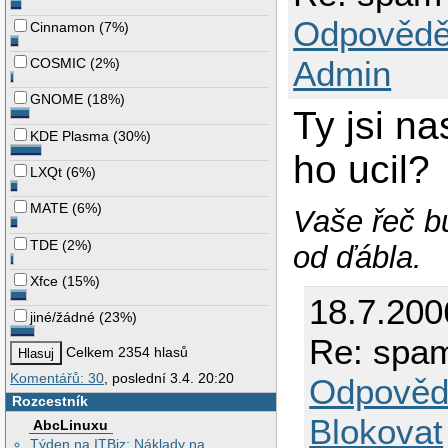
Odpovědě
Cinnamon
(
7%
)
Admin
COSMIC
(
2%
)
GNOME
(
18%
)
Ty jsi n
KDE Plasma
(
30%
)
ho ucil?
LXQt
(
6%
)
MATE
(
6%
)
Vaše řeč bu
TDE
(
2%
)
od ďábla.
Xfce
(
15%
)
18.7.200
jiné/žádné
(
23%
)
Re: spam
Celkem 2354 hlasů
Komentářů: 30
, poslední 3.4. 20:20
Odpověd
Rozcestník
Blokovat
AbcLinuxu
Týden na ITBiz: Náklady na