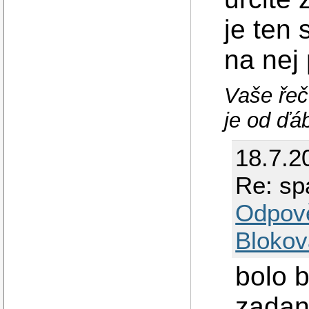
je ten 
na nej 
Vaše řeč
je od ďáb
18.7.2
Re: sp
Odpov
Blokov
bolo b
zadan