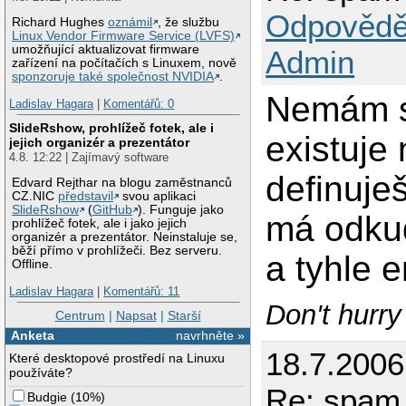
Odpovědě
Richard Hughes
oznámil
, že službu
Linux Vendor Firmware Service (LVFS)
umožňující aktualizovat firmware
Admin
zařízení na počítačích s Linuxem, nově
sponzoruje také společnost NVIDIA
.
Nemám s 
Ladislav Hagara
|
Komentářů: 0
SlideRshow, prohlížeč fotek, ale i
existuje
jejich organizér a prezentátor
4.8. 12:22 | Zajímavý software
definuje
Edvard Rejthar na blogu zaměstnanců
CZ.NIC
představil
svou aplikaci
SlideRshow
(
GitHub
). Funguje jako
má odkud
prohlížeč fotek, ale i jako jejich
organizér a prezentátor. Neinstaluje se,
běží přímo v prohlížeči. Bez serveru.
a tyhle 
Offline.
Ladislav Hagara
|
Komentářů: 11
Don't hurry
Centrum
|
Napsat
|
Starší
Anketa
navrhněte »
18.7.200
Které desktopové prostředí na Linuxu
používáte?
Re: spam 
Budgie
(
10%
)