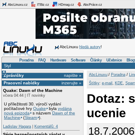
AbcLinuxu.cz
ITBiz.cz
HDmag.cz
AbcPráce.cz
AbcLinuxu
hledá autory
!
Poradna
FAQ
Hardware
Software
Články
Učebnice
Blog
Styl
×
AbcLinuxu
:/
Poradna
/
Lin
Zprávičky
napište »
Pracovní nabídky
inzerujte »
Štítky
:
e-mail
,
KDE
,
Spam
Quake: Dawn of the Machine
Dotaz: 
včera 04:44 | IT novinky
U příležitosti 30. výročí vydání
ucenie
počítačové hry
Quake
byla
vydána
nová epizoda
s názvem
Dawn of the
Machine
(
Steam
).
Ladislav Hagara
|
Komentářů: 4
18.7.2006
Série bezpečnostních záplat v