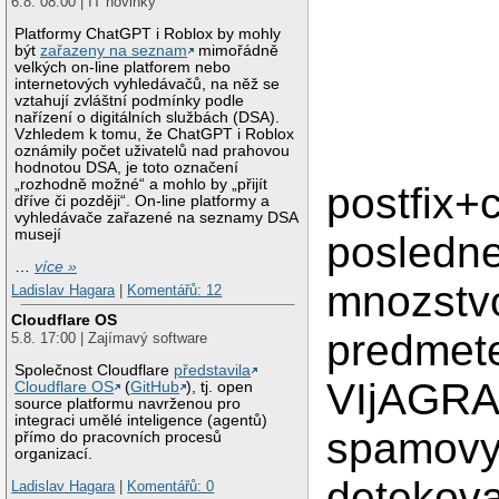
6.8. 08:00 | IT novinky
Platformy ChatGPT i Roblox by mohly
být
zařazeny na seznam
mimořádně
velkých on-line platforem nebo
internetových vyhledávačů, na něž se
vztahují zvláštní podmínky podle
nařízení o digitálních službách (DSA).
Vzhledem k tomu, že ChatGPT i Roblox
oznámily počet uživatelů nad prahovou
hodnotou DSA, je toto označení
„rozhodně možné“ a mohlo by „přijít
postfix+
dříve či později“. On-line platformy a
vyhledávače zařazené na seznamy DSA
musejí
posledne
…
více »
mnozstvo
Ladislav Hagara
|
Komentářů: 12
Cloudflare OS
predmete
5.8. 17:00 | Zajímavý software
Společnost Cloudflare
představila
VIjAGRA.
Cloudflare OS
(
GitHub
), tj. open
source platformu navrženou pro
integraci umělé inteligence (agentů)
spamovy f
přímo do pracovních procesů
organizací.
detekova
Ladislav Hagara
|
Komentářů: 0