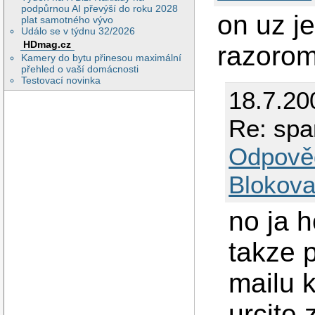
podpůrnou AI převýší do roku 2028
on uz j
plat samotného vývo
Událo se v týdnu 32/2026
HDmag.cz
razoro
Kamery do bytu přinesou maximální
přehled o vaší domácnosti
Testovací novinka
18.7.20
Re: spa
Odpově
Blokova
no ja 
takze 
mailu 
urcite 