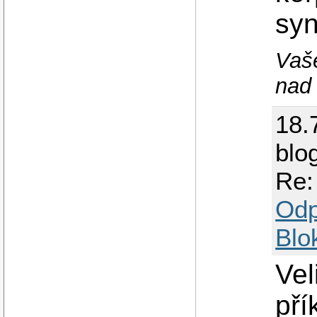
syn
Vaše
nad 
18.
blo
Re:
Odp
Blo
Vel
př