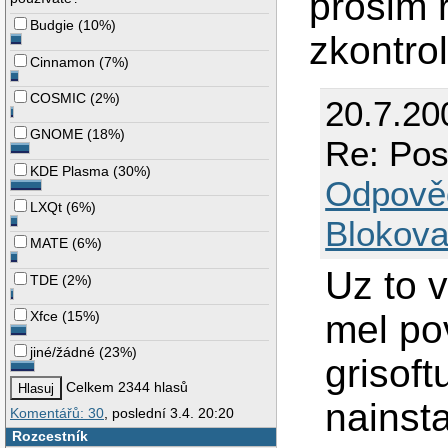
prosim 
Budgie
(
10%
)
zkontro
Cinnamon
(
7%
)
COSMIC
(
2%
)
20.7.20
GNOME
(
18%
)
Re: Pos
KDE Plasma
(
30%
)
Odpově
LXQt
(
6%
)
Blokova
MATE
(
6%
)
Uz to 
TDE
(
2%
)
mel po
Xfce
(
15%
)
jiné/žádné
(
23%
)
grisoft
Celkem 2344 hlasů
nainst
Komentářů: 30
, poslední 3.4. 20:20
Rozcestník