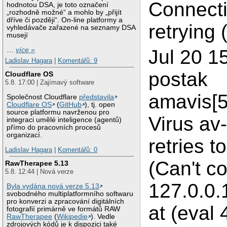
Connecti
hodnotou DSA, je toto označení
„rozhodně možné“ a mohlo by „přijít
dříve či později“. On-line platformy a
retrying 
vyhledávače zařazené na seznamy DSA
musejí
…
více »
Jul 20 1
Ladislav Hagara
|
Komentářů: 9
postak
Cloudflare OS
5.8. 17:00 | Zajímavý software
amavis[5
Společnost Cloudflare
představila
Cloudflare OS
(
GitHub
), tj. open
source platformu navrženou pro
Virus av
integraci umělé inteligence (agentů)
přímo do pracovních procesů
organizací.
retries t
Ladislav Hagara
|
Komentářů: 0
(Can't c
RawTherapee 5.13
5.8. 12:44 | Nová verze
127.0.0.
Byla vydána nová verze 5.13
svobodného multiplatformního softwaru
pro konverzi a zpracování digitálních
at (eval 
fotografií primárně ve formátů RAW
RawTherapee
(
Wikipedie
). Vedle
zdrojových kódů je k dispozici také