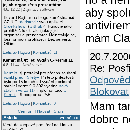
jejich organizér a prezentátor
aby spol
4.8. 12:22 | Zajímavý software
Edvard Rejthar na blogu zaměstnanců
antivire
CZ.NIC
představil
svou aplikaci
SlideRshow
(
GitHub
). Funguje jako
prohlížeč fotek, ale i jako jejich
mám Clam
organizér a prezentátor. Neinstaluje se,
běží přímo v prohlížeči. Bez serveru.
Offline.
Ladislav Hagara
|
Komentářů: 11
20.7.200
Kermit má 45 let. Vydán C-Kermit 11
Re: Posf
4.8. 11:44 | Nová verze
Kermit
, tj. protokol pro přenos souborů,
Odpověd
vznikl před 45 lety
. Při této příležitosti
byla po 15 letech od vydání poslední
stabilní verze 9.0.302 vydána
nová
Blokovat
stabilní verze 11
implementace
C-
Kermit
. S podporou IPv6.
Mam tam
Ladislav Hagara
|
Komentářů: 0
Centrum
|
Napsat
|
Starší
dobre n
Anketa
navrhněte »
Které desktopové prostředí na Linuxu
používáte?