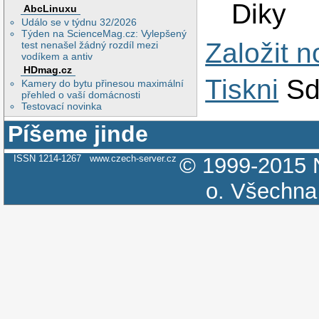
Diky
AbcLinuxu
Událo se v týdnu 32/2026
Týden na ScienceMag.cz: Vylepšený
Založit 
test nenašel žádný rozdíl mezi
vodíkem a antiv
HDmag.cz
Tiskni
Sd
Kamery do bytu přinesou maximální
přehled o vaší domácnosti
Testovací novinka
Píšeme jinde
ISSN 1214-1267
www.czech-server.cz
© 1999-2015
o.
Všechna 