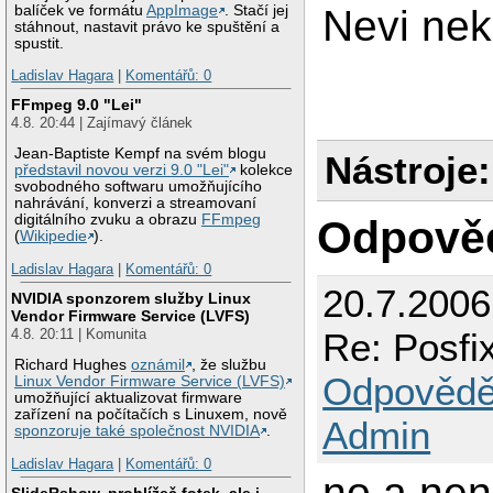
balíček ve formátu
AppImage
. Stačí jej
Nevi nek
stáhnout, nastavit právo ke spuštění a
spustit.
Ladislav Hagara
|
Komentářů: 0
FFmpeg 9.0 "Lei"
4.8. 20:44 | Zajímavý článek
Jean-Baptiste Kempf na svém blogu
Nástroje:
představil novou verzi 9.0 "Lei"
kolekce
svobodného softwaru umožňujícího
nahrávání, konverzi a streamovaní
digitálního zvuku a obrazu
FFmpeg
Odpově
(
Wikipedie
).
Ladislav Hagara
|
Komentářů: 0
20.7.200
NVIDIA sponzorem služby Linux
Vendor Firmware Service (LVFS)
Re: Posfi
4.8. 20:11 | Komunita
Richard Hughes
oznámil
, že službu
Odpovědě
Linux Vendor Firmware Service (LVFS)
umožňující aktualizovat firmware
zařízení na počítačích s Linuxem, nově
Admin
sponzoruje také společnost NVIDIA
.
Ladislav Hagara
|
Komentářů: 0
no a nen
SlideRshow, prohlížeč fotek, ale i