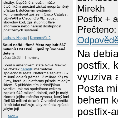
služby. Úspěšné zneužití může
Mirekh
útočníkům umožnit získat neoprávněný
přístup k dotčeným systémům,
kompromitovat zařízení Cisco Catalyst
Posfix + 
SD-WAN a Cisco IOS XE, spustit
libovolný kód, zpřístupnit citlivé
informace nebo narušit dostupnost
Přečteno:
postižených systémů.
Odpovědě
Ladislav Hagara
|
Komentářů: 2
Soud nařídil firmě Meta zaplatit 567
milionů USD kvůli újmě způsobené
Na debi
dětem
včera 15:33 | IT novinky
postfix, 
Soud v americkém státě Nové Mexiko
ve čtvrtek
nařídil
internetové
společnosti Meta Platforms zaplatit 567
vyuziva 
milionů dolarů (téměř 12 miliard Kč) za
újmy, které její platformy působí mladým
Posta mi
lidem. S přihlédnutím k dřívějšímu
verdiktu tak má společnost celkem
zaplatit 942 milionů dolarů, což je malý
behem k
zlomek jejího ročního výnosu, který loni
činil 60 miliard dolarů. Čtvrteční verdikt
firmě také nařizuje, aby změnila způsob,
postfix-
jakým její
…
více »