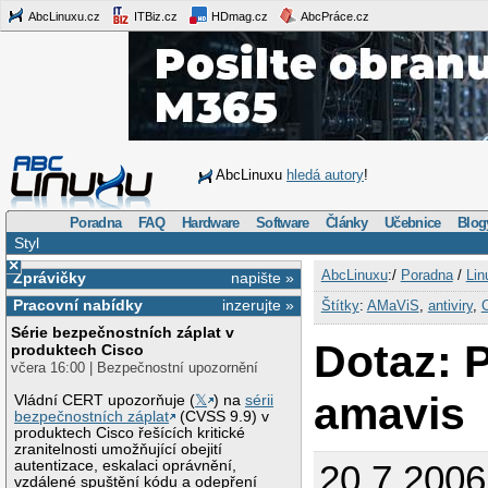
AbcLinuxu.cz
ITBiz.cz
HDmag.cz
AbcPráce.cz
AbcLinuxu
hledá autory
!
Poradna
FAQ
Hardware
Software
Články
Učebnice
Blog
Styl
×
AbcLinuxu
:/
Poradna
/
Lin
Zprávičky
napište »
Pracovní nabídky
inzerujte »
Štítky
:
AMaViS
,
antiviry
,
Série bezpečnostních záplat v
Dotaz: P
produktech Cisco
včera 16:00 | Bezpečnostní upozornění
amavis
Vládní CERT upozorňuje (
𝕏
) na
sérii
bezpečnostních záplat
(CVSS 9.9) v
produktech Cisco řešících kritické
zranitelnosti umožňující obejití
autentizace, eskalaci oprávnění,
20.7.2006
vzdálené spuštění kódu a odepření