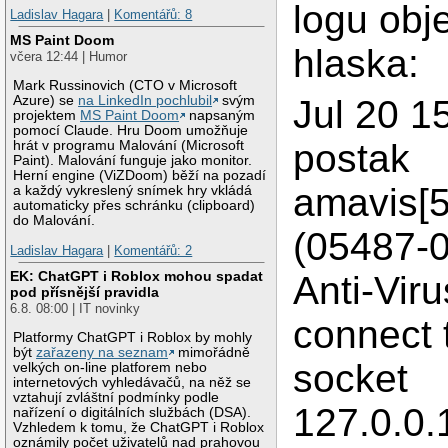
logu obj
Ladislav Hagara
|
Komentářů: 8
MS Paint Doom
hlaska:
včera 12:44 | Humor
Mark Russinovich (CTO v Microsoft
Jul 20 1
Azure) se
na LinkedIn pochlubil
svým
projektem
MS Paint Doom
napsaným
pomocí Claude. Hru Doom umožňuje
postak
hrát v programu Malování (Microsoft
Paint). Malování funguje jako monitor.
Herní engine (ViZDoom) běží na pozadí
amavis[5
a každý vykreslený snímek hry vkládá
automaticky přes schránku (clipboard)
do Malování.
(05487-
Ladislav Hagara
|
Komentářů: 2
EK: ChatGPT i Roblox mohou spadat
Anti-Viru
pod přísnější pravidla
6.8. 08:00 | IT novinky
connect 
Platformy ChatGPT i Roblox by mohly
být
zařazeny na seznam
mimořádně
socket
velkých on-line platforem nebo
internetových vyhledávačů, na něž se
vztahují zvláštní podmínky podle
127.0.0.
nařízení o digitálních službách (DSA).
Vzhledem k tomu, že ChatGPT i Roblox
oznámily počet uživatelů nad prahovou